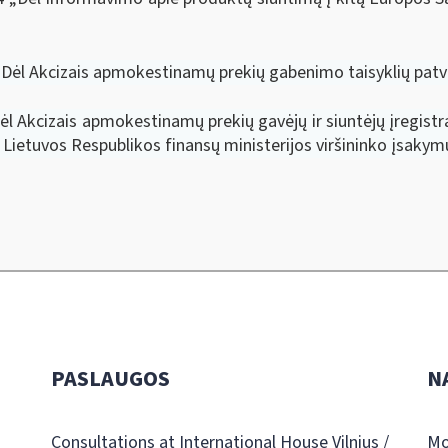
„Dėl Akcizais apmokestinamų prekių gabenimo taisyklių patvi
l Akcizais apmokestinamų prekių gavėjų ir siuntėjų įregistrav
e Lietuvos Respublikos finansų ministerijos viršininko įsakym
PASLAUGOS
N
Consultations at International House Vilnius /
Mo