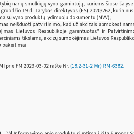
tybių narių smulkiųjų vyno gamintojų, kuriems šiose šalyse
 gruodžio 19 d. Tarybos direktyvos (ES) 2020/262, kuria nus
ama su
vyno produktų lydimuoju dokumentu (MVV)
;
imas neišduoti patvirtinimo, kad už akcizais apmokestinam
jimas Lietuvos Respublikoje garantuotas“ ir Patvirtini
rciniams tikslams, akcizų sumokėjimas Lietuvos Respublik
io pakeitimai
MI prie FM
2023-03-02 rašte Nr.
(18.2-31-2 Mr) RM-6382
.
4 „Dėl Informavimo apie produktų siuntimą į kitą Europos S