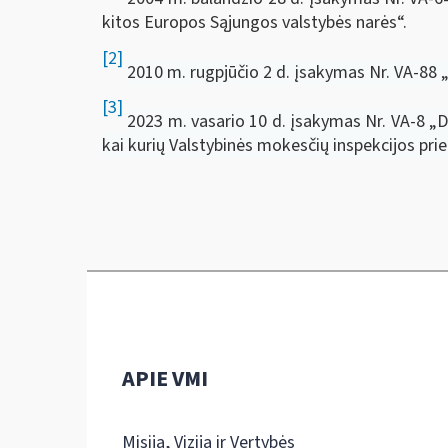
kitos Europos Sąjungos valstybės narės“.
[2]
2010 m. rugpjūčio 2 d. įsakymas Nr. VA-88 
[3]
2023 m. vasario 10 d. įsakymas Nr. VA-8 „Dė
kai kurių Valstybinės mokesčių inspekcijos pri
APIE VMI
Misija, Vizija ir Vertybės