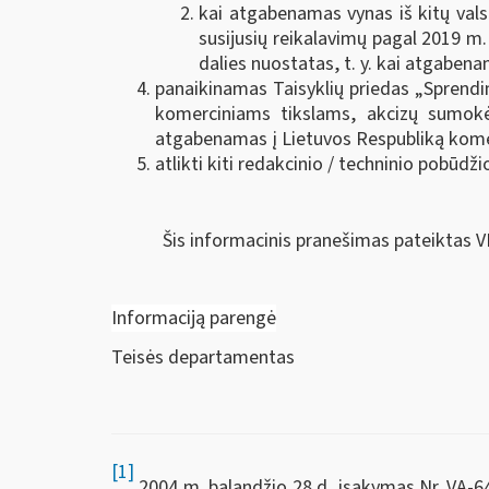
kai atgabenamas vynas iš kitų vals
susijusių reikalavimų pagal 2019 m.
dalies nuostatas, t. y. kai atgaben
panaikinamas Taisyklių priedas „Sprend
komerciniams tikslams, akcizų sumokė
atgabenamas į Lietuvos Respubliką kome
atlikti kiti redakcinio / techninio pobūdž
Šis informacinis pranešimas pateiktas V
Informaciją parengė
Teisės departamentas
[1]
2004 m. balandžio 28 d. įsakymas Nr. VA-6