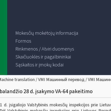
Mokesčių mokėtojų informacija
Formos
Rinkmenos / Atviri duomenys
Skaičiuoklės ir pagalbininkai
Sąskaitos ir įmokų kodai
Machine translation / VMI Машинный перевод / VMI Машин
 balandžio 28 d. įsakymo VA-64 pakeitimo
. įsigaliojo Valstybinės mokesčių inspekcijos prie Lietuvo
ėl Valstybinės mokesčių inspekcijos prie Lietuvos Respubl