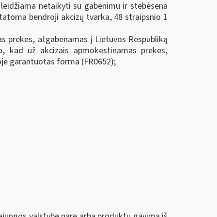
 leidžiama netaikyti su gabenimu ir stebėsena
tatoma bendroji akcizų tvarka, 48 straipsnio 1
as prekes, atgabenamas į Lietuvos Respubliką
mo, kad už akcizais apmokestinamas prekes,
oje garantuotas forma (FR0652);
ąjungos valstybę narę arba produktų gavimą iš