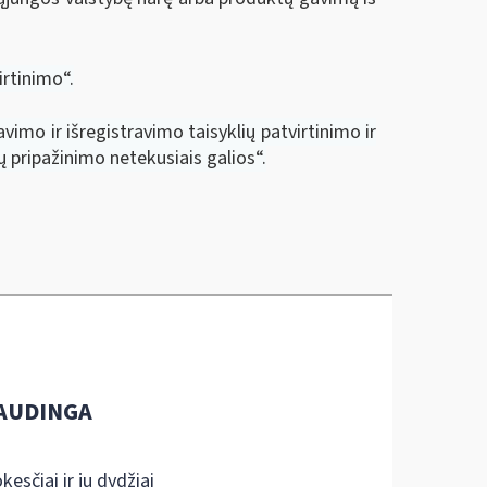
rtinimo“.
imo ir išregistravimo taisyklių patvirtinimo ir
ų pripažinimo netekusiais galios“.
AUDINGA
kesčiai ir jų dydžiai