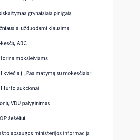
siskaitymas grynaisiais pinigais
žniausiai užduodami klausimai
kesčių ABC
ktorina moksleiviams
I kviečia į „Pasimatymą su mokesčiais“
I turto aukcionai
onių VDU palyginimas
OP šešėliui
ašto apsaugos ministerijos informacija