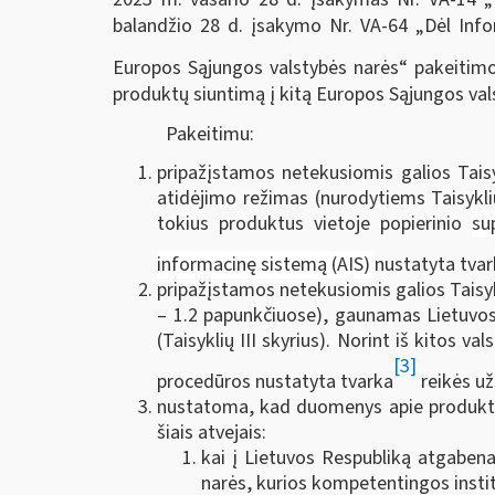
balandžio 28 d. įsakymo Nr. VA-64 „Dėl Inf
Europos Sąjungos valstybės narės“ pakeitimo“
produktų siuntimą į kitą Europos Sąjungos vals
Pakeitimu:
pripažįstamos netekusiomis galios Tais
atidėjimo režimas (nurodytiems Taisyklių
tokius produktus vietoje popierinio
su
informacinę sistemą (AIS)
nustatyta tva
pripažįstamos netekusiomis galios Taisyk
– 1.2 papunkčiuose), gaunamas Lietuvos
(Taisyklių III skyrius). Norint iš kitos
[3]
procedūros nustatyta tvarka
reikės už
nustatoma, kad duomenys apie produktų,
šiais atvejais:
kai į Lietuvos Respubliką atgaben
narės, kurios kompetentingos instit