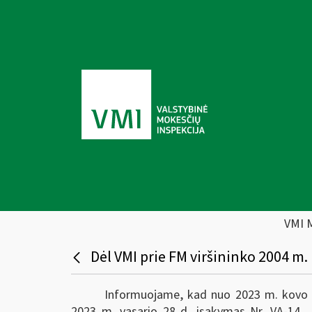
VMI 
Dėl VMI prie FM viršininko 2004 m.
Informuojame, kad nuo 2023 m. kovo 1 d
2023 m. vasario 28 d. įsakymas Nr. VA-14 „D