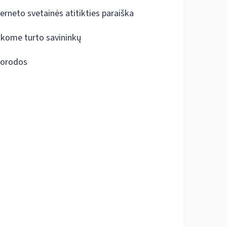
terneto svetainės atitikties paraiška
škome turto savininkų
orodos