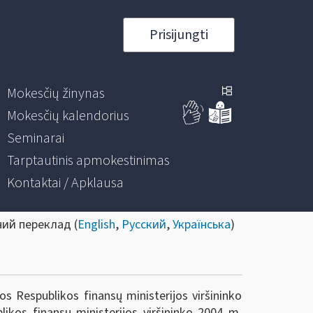
Prisijungti
Mokesčių žinynas
Mokesčių kalendorius
Seminarai
Tarptautinis apmokestinimas
Kontaktai / Apklausa
ний переклад (
English
,
Русский
,
Українська
)
s Respublikos finansų ministerijos viršininko
ikos finansų ministerijos viršininko 2004 m.