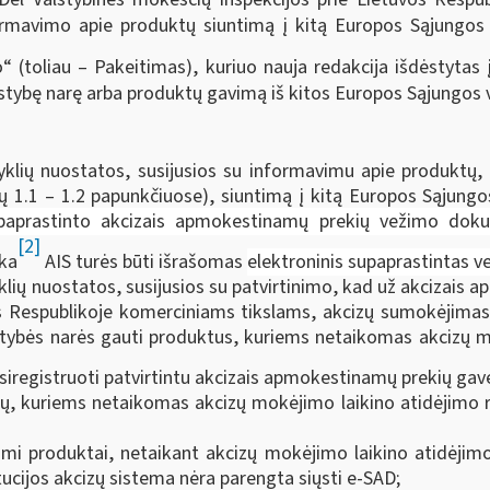
ormavimo apie produktų siuntimą į kitą Europos Sąjungos 
 (toliau – Pakeitimas), kuriuo nauja redakcija išdėstytas
tybę narę arba produktų gavimą iš kitos Europos Sąjungos val
yklių nuostatos, susijusios su informavimu apie produktų
 1.1 – 1.2 papunkčiuose), siuntimą į kitą Europos Sąjungos v
paprastinto akcizais apmokestinamų prekių vežimo dok
[2]
rka
AIS turės būti išrašomas
elektroninis supaprastintas 
lių nuostatos, susijusios su patvirtinimo, kad už akcizais 
 Respublikoje komerciniams tikslams, akcizų sumokėjimas
 valstybės narės gauti produktus, kuriems netaikomas akcizų 
siregistruoti patvirtintu akcizais apmokestinamų prekių gavė
 kuriems netaikomas akcizų mokėjimo laikino atidėjimo rež
ami produktai, netaikant akcizų mokėjimo laikino atidėjim
ucijos akcizų sistema nėra parengta siųsti e-SAD;