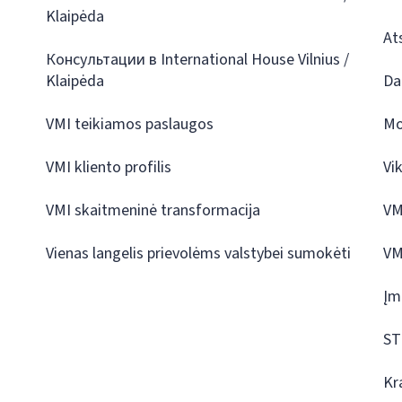
Klaipėda
At
Консультации в International House Vilnius /
Klaipėda
Da
VMI teikiamos paslaugos
Mo
VMI kliento profilis
Vi
VMI skaitmeninė transformacija
VM
Vienas langelis prievolėms valstybei sumokėti
VM
Įm
ST
Kr