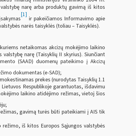
valstybę narę arba produktų gavimą iš kitos
[1]
 įsakymas
ir pakeičiamos Informavimo apie
stybės narės taisyklės (toliau – Taisyklės).
, kuriems netaikomas akcizų mokėjimo laikino
alstybę narę (Taisyklių II skyrius). Siunčiant
umento (SAAD) duomenų pateikimo į Akcizų
vežimo dokumentas (e-SAD)
;
apmokestinamas prekes (nurodytas Taisyklių 1.1
 Lietuvos Respublikoje garantuotas, išdavimu
mokėjimo laikino atidėjimo režimas, vietoj šios
ju;
imas, gavimą turės būti pateikiami į AIS tik
o režimo, iš kitos Europos Sąjungos valstybės