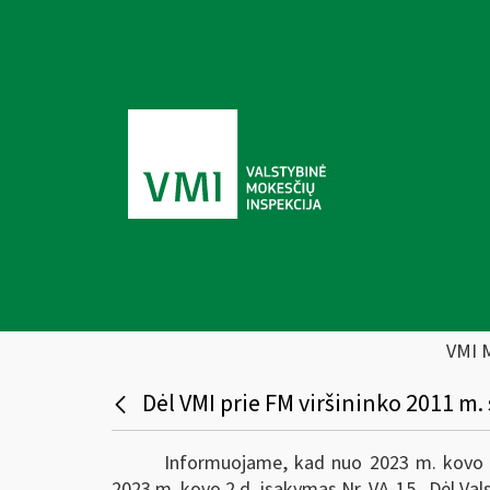
VMI 
Dėl VMI prie FM viršininko 2011 m.
Informuojame, kad nuo 2023 m. kovo 3 d
2023 m. kovo 2 d. įsakymas Nr. VA-15 „Dėl Vals