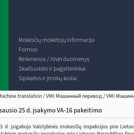
Mokesčių mokėtojų informacija
Formos
Rinkmenos / Atviri duomenys
Skaičiuoklės ir pagalbininkai
Sąskaitos ir įmokų kodai
Machine translation / VMI Машинный перевод / VMI Машин
 sausio 25 d. įsakymo VA-16 pakeitimo
. įsigaliojo Valstybinės mokesčių inspekcijos prie Lietuvo
tybinės mokesčių inspekcijos prie Lietuvos Respublikos finan