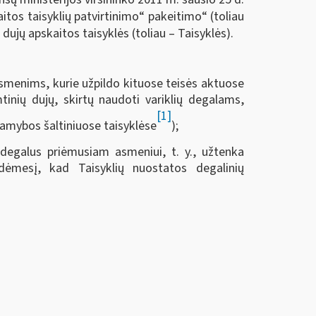
tos taisyklių patvirtinimo“ pakeitimo“ (toliau
ujų apskaitos taisyklės (toliau – Taisyklės).
smenims, kurie užpildo kituose teisės aktuose
inių dujų, skirtų naudoti variklių degalams,
[1]
gamybos šaltiniuose taisyklėse
);
i degalus priėmusiam asmeniui, t. y., užtenka
ėmesį, kad Taisyklių nuostatos degalinių