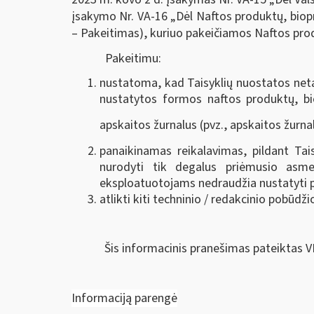
įsakymo Nr. VA-16 „Dėl Naftos produktų, biopr
– Pakeitimas), kuriuo pakeičiamos Naftos produ
Pakeitimu:
nustatoma, kad Taisyklių nuostatos neta
nustatytos formos naftos produktų, bio
apskaitos žurnalus (pvz., apskaitos žurna
panaikinamas reikalavimas, pildant Tai
nurodyti tik degalus priėmusio asme
eksploatuotojams nedraudžia nustatyti 
atlikti kiti techninio / redakcinio pobūdži
Šis informacinis pranešimas pateiktas V
Informaciją parengė