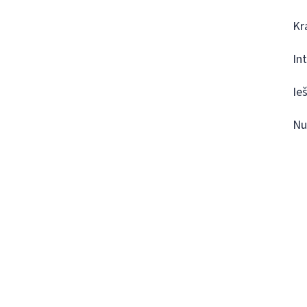
Kr
In
Ie
Nu