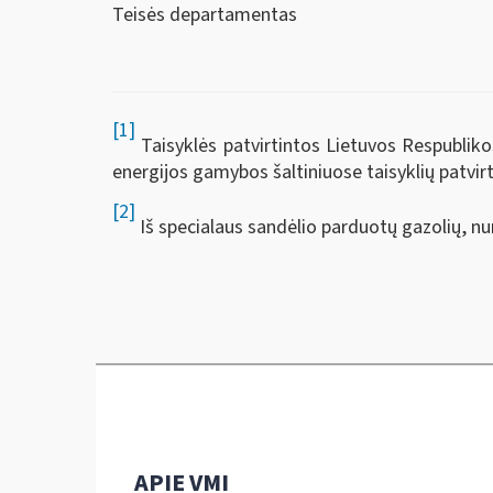
Teisės departamentas
[1]
Taisyklės patvirtintos Lietuvos Respubliko
energijos gamybos šaltiniuose taisyklių patvir
[2]
Iš specialaus sandėlio parduotų gazolių, n
APIE VMI