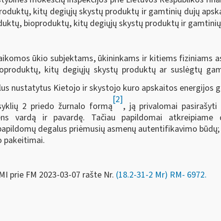
oduktų, kitų degiųjų skystų produktų ir gamtinių dujų apskai
ktų, bioproduktų, kitų degiųjų skystų produktų ir gamtinių d
ikomos ūkio subjektams, ūkininkams ir kitiems fiziniams a
produktų, kitų degiųjų skystų produktų ar suslėgtų gamt
lus nustatytus Kietojo ir skystojo kuro apskaitos energijos 
[2]
syklių 2 priedo žurnalo formą
, ją privalomai pasirašyt
ns vardą ir pavardę. Tačiau papildomai atkreipiame d
papildomų degalus priėmusių asmenų autentifikavimo būdų;
o pakeitimai.
MI prie FM
2023-03-07 rašte Nr.
(18.2-31-2 Mr) RM-
6972
.