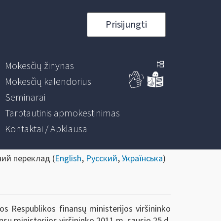
Prisijungti
Mokesčių žinynas
Mokesčių kalendorius
Seminarai
Tarptautinis apmokestinimas
Kontaktai / Apklausa
ний переклад (
English
,
Русский
,
Українська
)
s Respublikos finansų ministerijos viršininko
sų ministerijos viršininko 2011 m. sausio 25 d.