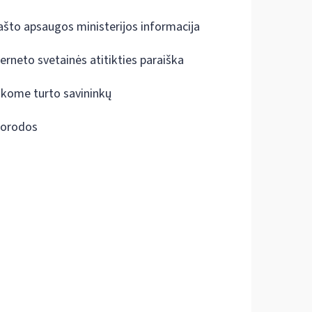
ašto apsaugos ministerijos informacija
terneto svetainės atitikties paraiška
škome turto savininkų
orodos