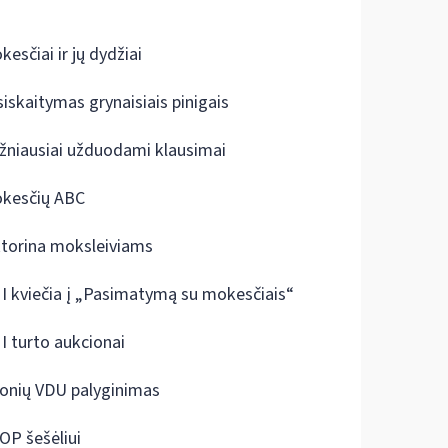
kesčiai ir jų dydžiai
siskaitymas grynaisiais pinigais
žniausiai užduodami klausimai
kesčių ABC
ktorina moksleiviams
I kviečia į „Pasimatymą su mokesčiais“
I turto aukcionai
onių VDU palyginimas
OP šešėliui