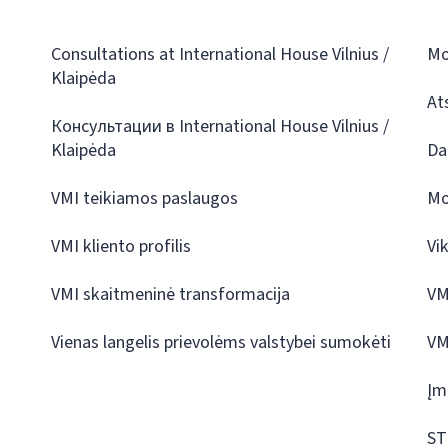
Consultations at International House Vilnius /
Mo
Klaipėda
At
Консультации в International House Vilnius /
Klaipėda
Da
VMI teikiamos paslaugos
Mo
VMI kliento profilis
Vi
VMI skaitmeninė transformacija
VM
Vienas langelis prievolėms valstybei sumokėti
VM
Įm
ST