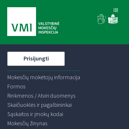
Prisijungti
Mokesčių mokėtojų informacija
Formos
Rinkmenos / Atviri duomenys
Skaičiuoklės ir pagalbininkai
Sąskaitos ir įmokų kodai
Mokesčių žinynas