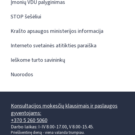
Įmonių VDU palyginimas
STOP šešėliui
Krašto apsaugos ministerijos informacija
Interneto svetainės atitikties paraiška
Ieškome turto savininkų
Nuorodos
Konsultacijos mokesčių klausimais ir paslaugos
gyventojams:
+370 5 260 5060
Darbo laikas: I-IV 8.00-17.00, V 8.00-15.45.
Prieššventinę dieną - viena valanda trumpiau.