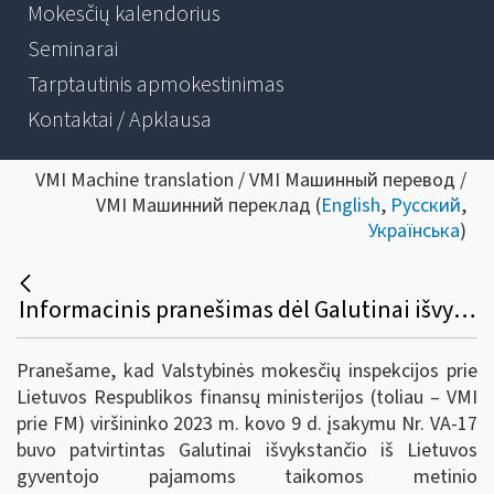
Mokesčių kalendorius
Seminarai
Tarptautinis apmokestinimas
Kontaktai / Apklausa
VMI Machine translation / VMI Машинный перевод /
VMI Машинний переклад (
English
,
Русский
,
Українська
)
Informacinis pranešimas dėl Galutinai išvykstančio iš Lietuvos gyventojo pajamoms taikomos metinio neapmokestinamojo pajamų dydžio dalies apskaičiavimo aprašo patvirtinimo
Pranešame, kad Valstybinės mokesčių inspekcijos prie
Lietuvos Respublikos finansų ministerijos (toliau – VMI
prie FM) viršininko 2023 m. kovo 9 d. įsakymu Nr. VA-17
buvo patvirtintas Galutinai išvykstančio iš Lietuvos
gyventojo pajamoms taikomos metinio