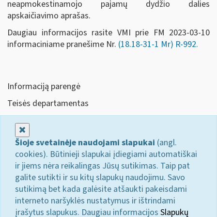
neapmokestinamojo pajamų dydžio dalies
apskaičiavimo aprašas.
Daugiau informacijos rasite VMI prie FM 2023-03-10
informaciniame pranešime Nr.
(18.18-31-1 Mr) R-992.
Informaciją parengė
Teisės departamentas
Uždaryti
Šioje svetainėje naudojami slapukai
(angl.
cookies). Būtinieji slapukai įdiegiami automatiškai
ir jiems nėra reikalingas Jūsų sutikimas. Taip pat
galite sutikti ir su kitų slapukų naudojimu. Savo
sutikimą bet kada galėsite atšaukti pakeisdami
interneto naršyklės nustatymus ir ištrindami
įrašytus slapukus. Daugiau informacijos
Slapukų