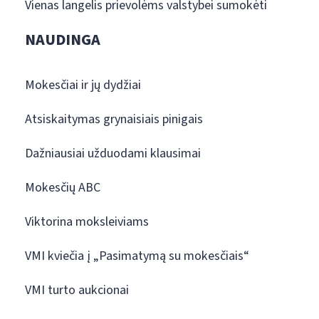
Vienas langelis prievolėms valstybei sumokėti
NAUDINGA
Mokesčiai ir jų dydžiai
Atsiskaitymas grynaisiais pinigais
Dažniausiai užduodami klausimai
Mokesčių ABC
Viktorina moksleiviams
VMI kviečia į „Pasimatymą su mokesčiais“
VMI turto aukcionai