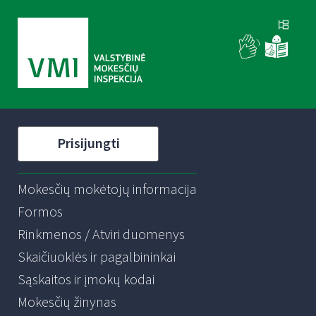
Prisijungti
Mokesčių mokėtojų informacija
Formos
Rinkmenos / Atviri duomenys
Skaičiuoklės ir pagalbininkai
Sąskaitos ir įmokų kodai
Mokesčių žinynas