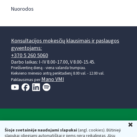
Nuorodos
Konsultacijos mokesčių klausimais ir paslaugos
gyventojams:
+370 5 260 5060
Darbo laikas: I-IV 8.00-17.00, V 8.00-15.45.
Prieššventinę dieną - viena valanda trumpiau.
Kiekvieno mėnesio antrą penktadienį 8.00 val. - 12.00 val.
Mano VMI
Paklausimas per
Valstybinė mokesčių inspekcija prie Lietuvos
U
Respublikos finansų ministerijos
Šioje svetainėje naudojami slapukai
(angl. cookies). Būtinieji
slapukai įdiegiami automatiškai ir jiems nėra reikalingas Jūsų