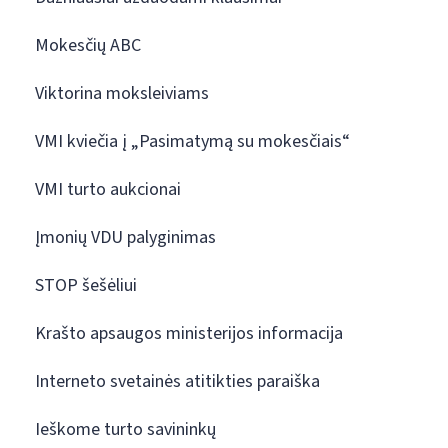
Mokesčių ABC
Viktorina moksleiviams
VMI kviečia į „Pasimatymą su mokesčiais“
VMI turto aukcionai
Įmonių VDU palyginimas
STOP šešėliui
Krašto apsaugos ministerijos informacija
Interneto svetainės atitikties paraiška
Ieškome turto savininkų