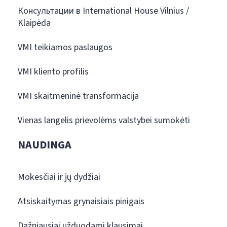
Консультации в International House Vilnius /
Klaipėda
VMI teikiamos paslaugos
VMI kliento profilis
VMI skaitmeninė transformacija
Vienas langelis prievolėms valstybei sumokėti
NAUDINGA
Mokesčiai ir jų dydžiai
Atsiskaitymas grynaisiais pinigais
Dažniausiai užduodami klausimai