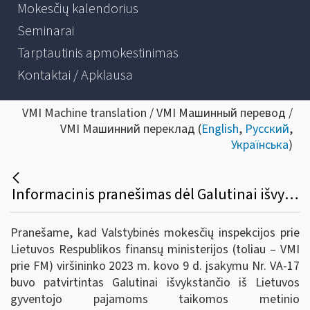
Mokesčių kalendorius
Seminarai
Tarptautinis apmokestinimas
Kontaktai / Apklausa
VMI Machine translation / VMI Машинный перевод /
VMI Машинний переклад (
English
,
Русский
,
Українська
)
Informacinis pranešimas dėl Galutinai išvykstančio iš Lietuvos gyventojo pajamoms taikomos metinio neapmokestinamojo pajamų dydžio dalies apskaičiavimo aprašo patvirtinimo
Pranešame, kad Valstybinės mokesčių inspekcijos prie
Lietuvos Respublikos finansų ministerijos (toliau – VMI
prie FM) viršininko 2023 m. kovo 9 d. įsakymu Nr. VA-17
buvo patvirtintas Galutinai išvykstančio iš Lietuvos
gyventojo pajamoms taikomos metinio