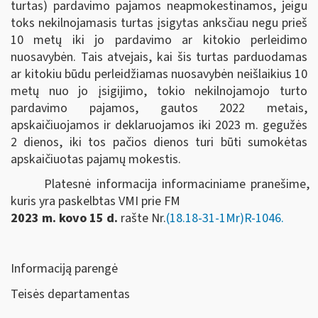
turtas) pardavimo pajamos neapmokestinamos, jeigu
toks nekilnojamasis turtas įsigytas anksčiau negu prieš
10 metų iki jo pardavimo ar kitokio perleidimo
nuosavybėn. Tais atvejais, kai šis turtas parduodamas
ar kitokiu būdu perleidžiamas nuosavybėn neišlaikius 10
metų nuo jo įsigijimo, tokio nekilnojamojo turto
pardavimo pajamos, gautos 2022 metais,
apskaičiuojamos ir deklaruojamos iki 2023 m. gegužės
2 dienos, iki tos pačios dienos turi būti sumokėtas
apskaičiuotas pajamų mokestis.
Platesnė informacija informaciniame pranešime,
kuris yra paskelbtas VMI prie FM
2023 m. kovo 15 d.
rašte Nr.
(18.18-31-1Mr)R-1046.
Informaciją parengė
Teisės departamentas