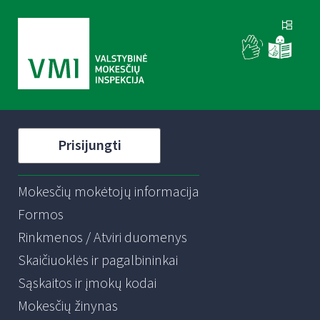
Prisijungti
Mokesčių mokėtojų informacija
Formos
Rinkmenos / Atviri duomenys
Skaičiuoklės ir pagalbininkai
Sąskaitos ir įmokų kodai
Mokesčių žinynas