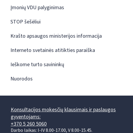
Įmonių VDU palyginimas
STOP šešėliui
Krašto apsaugos ministerijos informacija
Interneto svetainės atitikties paraiška
Ieškome turto savininkų
Nuorodos
Konsultacijos mokesčių klausimais ir paslaugos
gyventojams:
+370 5 260 5060
Darbo laikas: I-IV 8.00-17.00, V 8.00-15.45.