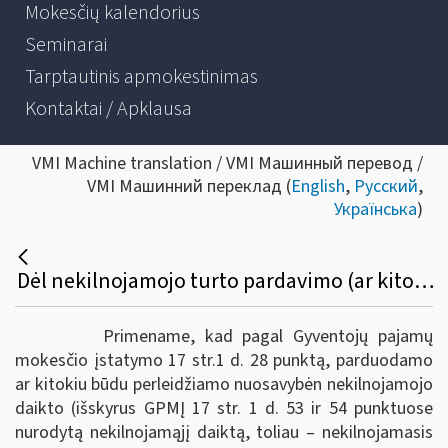
Mokesčių kalendorius
Seminarai
Tarptautinis apmokestinimas
Kontaktai / Apklausa
VMI Machine translation / VMI Машинный перевод /
VMI Машинний переклад (
English
,
Русский
,
Українська
)
Dėl nekilnojamojo turto pardavimo (ar kitokio perleidimo) pajamų, gautų 2022 metais, apskaičiavimo, deklaravimo ir pajamų mokesčio sumokėjimo
Primename, kad pagal Gyventojų pajamų
mokesčio įstatymo 17 str.1 d. 28 punktą, parduodamo
ar kitokiu būdu perleidžiamo nuosavybėn nekilnojamojo
daikto (išskyrus GPMĮ 17 str. 1 d. 53 ir 54 punktuose
nurodytą nekilnojamąjį daiktą, toliau ‒ nekilnojamasis