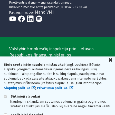
Prieššventinę dieną - viena valanda trumpiau.
Kiekvieno mėnesio antrą penktadienį 8.00 val. - 12.00 val.
Mano VMI
Paklausimas per
Valstybinė mokesčių inspekcija prie Lietuvos
Respublikos finansų ministerijos
U
Biudžetinė įstaiga. Juridinio asmens kodas — 188659752,
Šioje svetainėje naudojami slapukai
(angl. cookies). Būtinieji
adresas: Vasario 16-osios g. 14, 01107 Vilnius, Lietuva, el.paštas:
slapukai įdiegiami automatiškai ir jiems nėra reikalingas Jūsų
vmi@vmi.lt
, E. pristatymo dėžutės adresas 188659752
sutikimas. Taip pat galite sutikti ir su kitų slapukų naudojimu. Savo
Duomenys apie Valstybinę mokesčių inspekciją prie Lietuvos
sutikimą bet kada galėsite atšaukti pakeisdami interneto naršyklės
Respublikos finansų ministerijos kaupiami ir saugomi Juridinių
nustatymus ir ištrindami įrašytus slapukus. Daugiau informacijos
asmenų registre
Slapukų politika
;
Privatumo politika.
Būtinieji slapukai
Naudojami sklandžiam svetainės veikimui ir įgalina pagrindines
svetainės funkcijas. Be šių slapukų svetainė negali tinkamai veikti.
Analitiniai slapukai