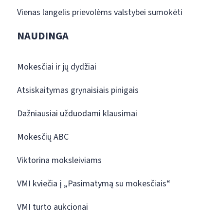
Vienas langelis prievolėms valstybei sumokėti
NAUDINGA
Mokesčiai ir jų dydžiai
Atsiskaitymas grynaisiais pinigais
Dažniausiai užduodami klausimai
Mokesčių ABC
Viktorina moksleiviams
VMI kviečia į „Pasimatymą su mokesčiais“
VMI turto aukcionai