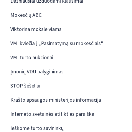
Dažniausiai užduodami klausimai
Mokesčių ABC
Viktorina moksleiviams
VMI kviečia į „Pasimatymą su mokesčiais“
VMI turto aukcionai
Įmonių VDU palyginimas
STOP šešėliui
Krašto apsaugos ministerijos informacija
Interneto svetainės atitikties paraiška
Ieškome turto savininkų