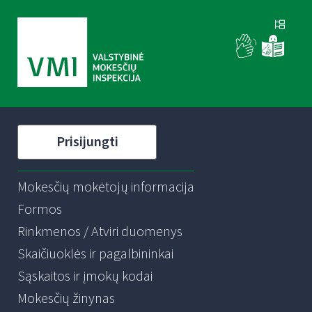
Prisijungti
Mokesčių mokėtojų informacija
Formos
Rinkmenos / Atviri duomenys
Skaičiuoklės ir pagalbininkai
Sąskaitos ir įmokų kodai
Mokesčių žinynas