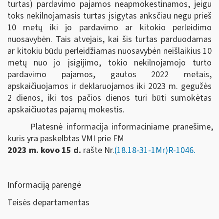
turtas) pardavimo pajamos neapmokestinamos, jeigu
toks nekilnojamasis turtas įsigytas anksčiau negu prieš
10 metų iki jo pardavimo ar kitokio perleidimo
nuosavybėn. Tais atvejais, kai šis turtas parduodamas
ar kitokiu būdu perleidžiamas nuosavybėn neišlaikius 10
metų nuo jo įsigijimo, tokio nekilnojamojo turto
pardavimo pajamos, gautos 2022 metais,
apskaičiuojamos ir deklaruojamos iki 2023 m. gegužės
2 dienos, iki tos pačios dienos turi būti sumokėtas
apskaičiuotas pajamų mokestis.
Platesnė informacija informaciniame pranešime,
kuris yra paskelbtas VMI prie FM
2023 m. kovo 15 d.
rašte Nr.
(18.18-31-1Mr)R-1046.
Informaciją parengė
Teisės departamentas