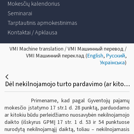
Mokesčių kalendorius
Seminarai
Tarptautinis apmokestinimas
Kontaktai / Apklausa
VMI Machine translation / VMI Машинный перевод /
VMI Машинний переклад (
English
,
Русский
,
Українська
)
Dėl nekilnojamojo turto pardavimo (ar kitokio perleidimo) pajamų, gautų 2022 metais, apskaičiavimo, deklaravimo ir pajamų mokesčio sumokėjimo
Primename, kad pagal Gyventojų pajamų
mokesčio įstatymo 17 str.1 d. 28 punktą, parduodamo
ar kitokiu būdu perleidžiamo nuosavybėn nekilnojamojo
daikto (išskyrus GPMĮ 17 str. 1 d. 53 ir 54 punktuose
nurodytą nekilnojamąjį daiktą, toliau ‒ nekilnojamasis