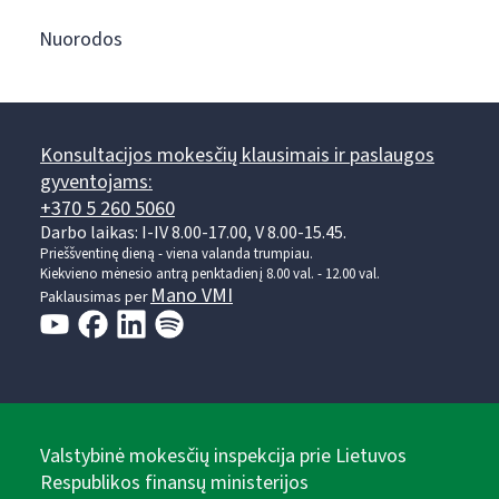
Nuorodos
Konsultacijos mokesčių klausimais ir paslaugos
gyventojams:
+370 5 260 5060
Darbo laikas: I-IV 8.00-17.00, V 8.00-15.45.
Prieššventinę dieną - viena valanda trumpiau.
Kiekvieno mėnesio antrą penktadienį 8.00 val. - 12.00 val.
Mano VMI
Paklausimas per
Valstybinė mokesčių inspekcija prie Lietuvos
Respublikos finansų ministerijos