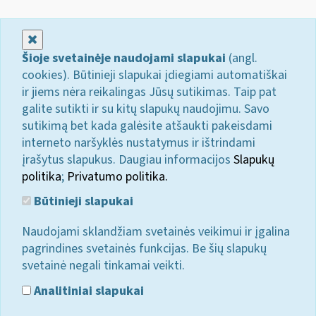
Uždaryti
Šioje svetainėje naudojami slapukai
(angl.
cookies). Būtinieji slapukai įdiegiami automatiškai
ir jiems nėra reikalingas Jūsų sutikimas. Taip pat
galite sutikti ir su kitų slapukų naudojimu. Savo
sutikimą bet kada galėsite atšaukti pakeisdami
interneto naršyklės nustatymus ir ištrindami
įrašytus slapukus. Daugiau informacijos
Slapukų
politika
;
Privatumo politika.
Būtinieji slapukai
Naudojami sklandžiam svetainės veikimui ir įgalina
pagrindines svetainės funkcijas. Be šių slapukų
svetainė negali tinkamai veikti.
Analitiniai slapukai