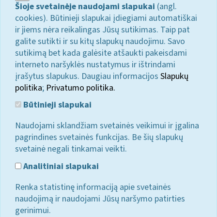
Šioje svetainėje naudojami slapukai
(angl.
cookies). Būtinieji slapukai įdiegiami automatiškai
ir jiems nėra reikalingas Jūsų sutikimas. Taip pat
galite sutikti ir su kitų slapukų naudojimu. Savo
sutikimą bet kada galėsite atšaukti pakeisdami
interneto naršyklės nustatymus ir ištrindami
įrašytus slapukus. Daugiau informacijos
Slapukų
politika
;
Privatumo politika.
Būtinieji slapukai
Naudojami sklandžiam svetainės veikimui ir įgalina
pagrindines svetainės funkcijas. Be šių slapukų
svetainė negali tinkamai veikti.
Analitiniai slapukai
Renka statistinę informaciją apie svetainės
naudojimą ir naudojami Jūsų naršymo patirties
gerinimui.