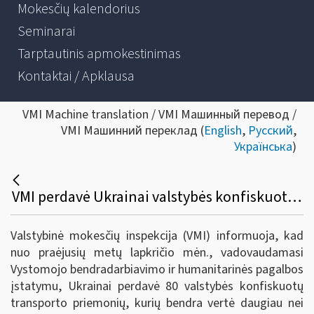
Mokesčių kalendorius
Seminarai
Tarptautinis apmokestinimas
Kontaktai / Apklausa
VMI Machine translation / VMI Машинный перевод /
VMI Машинний переклад (
English
,
Русский
,
Українська
)
VMI perdavė Ukrainai valstybės konfiskuoto turto už beveik 200 tūkst. eurų
Valstybinė mokesčių inspekcija (VMI) informuoja, kad
nuo praėjusių metų lapkričio mėn., vadovaudamasi
Vystomojo bendradarbiavimo ir humanitarinės pagalbos
įstatymu, Ukrainai perdavė 80 valstybės konfiskuotų
transporto priemonių, kurių bendra vertė daugiau nei