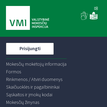
Prisijungti
Mokesčių mokėtojų informacija
Formos
Rinkmenos / Atviri duomenys
Skaičiuoklės ir pagalbininkai
Sąskaitos ir įmokų kodai
Mokesčių žinynas