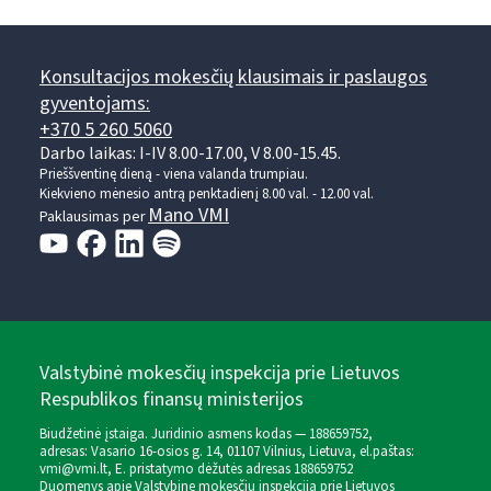
Konsultacijos mokesčių klausimais ir paslaugos
gyventojams:
+370 5 260 5060
Darbo laikas: I-IV 8.00-17.00, V 8.00-15.45.
Prieššventinę dieną - viena valanda trumpiau.
Kiekvieno mėnesio antrą penktadienį 8.00 val. - 12.00 val.
Mano VMI
Paklausimas per
Valstybinė mokesčių inspekcija prie Lietuvos
Respublikos finansų ministerijos
Biudžetinė įstaiga. Juridinio asmens kodas — 188659752,
adresas: Vasario 16-osios g. 14, 01107 Vilnius, Lietuva, el.paštas:
vmi@vmi.lt
, E. pristatymo dėžutės adresas 188659752
Duomenys apie Valstybinę mokesčių inspekciją prie Lietuvos