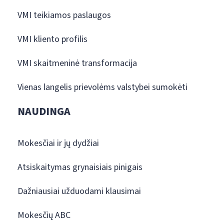
VMI teikiamos paslaugos
VMI kliento profilis
VMI skaitmeninė transformacija
Vienas langelis prievolėms valstybei sumokėti
NAUDINGA
Mokesčiai ir jų dydžiai
Atsiskaitymas grynaisiais pinigais
Dažniausiai užduodami klausimai
Mokesčių ABC