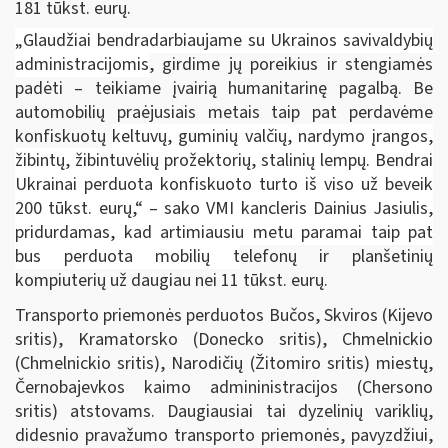
181 tūkst. eurų.
„Glaudžiai bendradarbiaujame su Ukrainos savivaldybių
administracijomis
, girdime jų poreikius ir stengiamės
padėti – teikiame įvairią humanitarinę pagalbą. Be
automobilių praėjusiais metais taip pat perdavėme
konfiskuotų
keltuvų, guminių valčių, nardymo įrangos,
žibintų, žibintuvėlių prožektorių, stalinių lempų. Bendrai
Ukrainai perduota konfiskuoto turto iš viso už beveik
200 tūkst. eurų,“ – sako VMI kancleris Dainius Jasiulis,
pridurdamas, kad artimiausiu metu paramai taip pat
bus perduota mobilių t
elefonų ir planšetinių
kompiuterių už daugiau nei 11 tūkst. eurų.
Transporto priemonės perduotos Bučos, Skviros (Kijevo
sritis), Kramatorsko (Donecko sritis), Chmelnickio
(Chmelnickio sritis), Narodičių (Žitomiro sritis) miestų,
Černobajevkos kaimo admininistracijos (Chersono
sritis) atstovams. Daugiausiai tai dyzelinių variklių,
didesnio pravažumo transporto priemonės, pavyzdžiui,