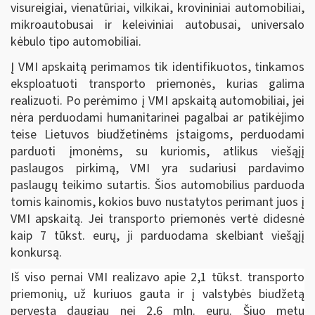
visureigiai, vienatūriai, vilkikai, krovininiai automobiliai,
mikroautobusai ir keleiviniai autobusai, universalo
kėbulo tipo automobiliai.
Į VMI apskaitą perimamos tik identifikuotos, tinkamos
eksploatuoti transporto priemonės, kurias galima
realizuoti. Po perėmimo į VMI apskaitą automobiliai, jei
nėra perduodami humanitarinei pagalbai ar patikėjimo
teise Lietuvos biudžetinėms įstaigoms, perduodami
parduoti įmonėms, su kuriomis, atlikus viešąjį
paslaugos pirkimą, VMI yra sudariusi pardavimo
paslaugų teikimo sutartis. Šios automobilius
parduoda
tomis kainomis, kokios buvo nustatytos perimant juos į
VMI apskaitą. Jei transporto priemonės vertė didesnė
kaip 7 tūkst. eurų, ji parduodama skelbiant viešąjį
konkursą.
Iš viso pernai VMI realizavo apie 2,1 tūkst. transporto
priemonių, už kuriuos gauta ir į valstybės biudžetą
pervesta daugiau nei 2,6 mln. eurų. Šiuo metu