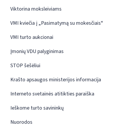
Viktorina moksleiviams
VMI kviečia į „Pasimatymą su mokesčiais“
VMI turto aukcionai
Įmonių VDU palyginimas
STOP šešėliui
Krašto apsaugos ministerijos informacija
Interneto svetainės atitikties paraiška
Ieškome turto savininkų
Nuorodos