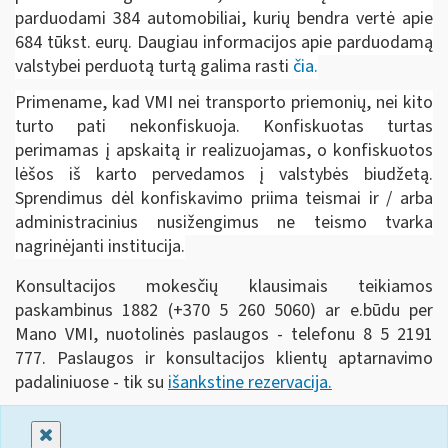
parduodami 384 automobiliai, kurių bendra vertė apie
684 tūkst. eurų. Daugiau informacijos apie parduodamą
valstybei perduotą turtą galima rasti
čia.
Primename, kad
VMI nei transporto priemonių, nei kito
turto pati nekonfiskuoja. Konfiskuotas turtas
perimamas į apskaitą ir realizuojamas, o konfiskuotos
lėšos iš karto pervedamos į valstybės biudžetą.
Sprendimus dėl konfiskavimo priima teismai ir / arba
administracinius nusižengimus ne teismo tvarka
nagrinėjanti institucija.
Konsultacijos mokesčių klausimais teikiamos
paskambinus 1882 (+370 5 260 5060) ar e.būdu per
Mano VMI, nuotolinės paslaugos - telefonu 8 5 2191
777. Paslaugos ir konsultacijos klientų aptarnavimo
padaliniuose - tik su
išankstine rezervacija.
Uždaryti