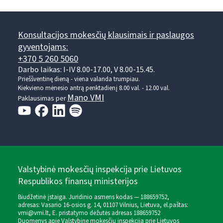
Konsultacijos mokesčių klausimais ir paslaugos
gyventojams:
+370 5 260 5060
Darbo laikas: I-IV 8.00-17.00, V 8.00-15.45.
Prieššventinę dieną - viena valanda trumpiau.
Kiekvieno mėnesio antrą penktadienį 8.00 val. - 12.00 val.
Mano VMI
Paklausimas per
Valstybinė mokesčių inspekcija prie Lietuvos
Respublikos finansų ministerijos
Biudžetinė įstaiga. Juridinio asmens kodas — 188659752,
adresas: Vasario 16-osios g. 14, 01107 Vilnius, Lietuva, el.paštas:
vmi@vmi.lt
, E. pristatymo dėžutės adresas 188659752
Duomenys apie Valstybinę mokesčių inspekciją prie Lietuvos