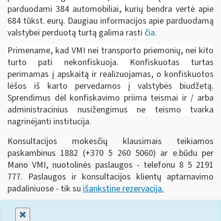
parduodami 384 automobiliai, kurių bendra vertė apie
684 tūkst. eurų. Daugiau informacijos apie parduodamą
valstybei perduotą turtą galima rasti
čia.
Primename, kad
VMI nei transporto priemonių, nei kito
turto pati nekonfiskuoja. Konfiskuotas turtas
perimamas į apskaitą ir realizuojamas, o konfiskuotos
lėšos iš karto pervedamos į valstybės biudžetą.
Sprendimus dėl konfiskavimo priima teismai ir / arba
administracinius nusižengimus ne teismo tvarka
nagrinėjanti institucija.
Konsultacijos mokesčių klausimais teikiamos
paskambinus 1882 (+370 5 260 5060) ar e.būdu per
Mano VMI, nuotolinės paslaugos - telefonu 8 5 2191
777. Paslaugos ir konsultacijos klientų aptarnavimo
padaliniuose - tik su
išankstine rezervacija.
Uždaryti