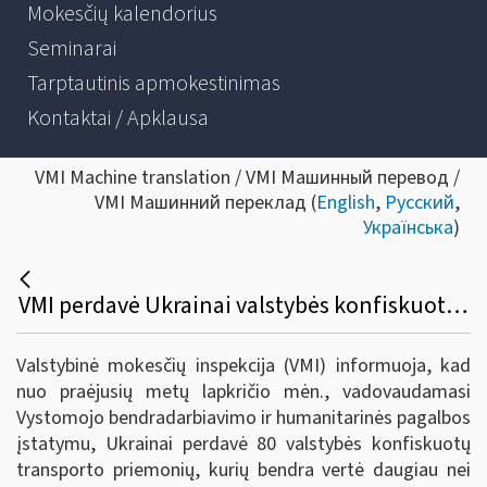
Mokesčių kalendorius
Seminarai
Tarptautinis apmokestinimas
Kontaktai / Apklausa
VMI Machine translation / VMI Машинный перевод /
VMI Машинний переклад (
English
,
Русский
,
Українська
)
VMI perdavė Ukrainai valstybės konfiskuoto turto už beveik 200 tūkst. eurų
Valstybinė mokesčių inspekcija (VMI) informuoja, kad
nuo praėjusių metų lapkričio mėn., vadovaudamasi
Vystomojo bendradarbiavimo ir humanitarinės pagalbos
įstatymu, Ukrainai perdavė 80 valstybės konfiskuotų
transporto priemonių, kurių bendra vertė daugiau nei