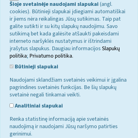
Šioje svetainėje naudojami slapukai
(angl.
cookies). Būtinieji slapukai įdiegiami automatiškai
ir jiems nėra reikalingas Jūsų sutikimas. Taip pat
galite sutikti ir su kitų slapukų naudojimu. Savo
sutikimą bet kada galėsite atšaukti pakeisdami
interneto naršyklės nustatymus ir ištrindami
įrašytus slapukus. Daugiau informacijos
Slapukų
politika
;
Privatumo politika.
Būtinieji slapukai
Naudojami sklandžiam svetainės veikimui ir įgalina
pagrindines svetainės funkcijas. Be šių slapukų
svetainė negali tinkamai veikti.
Analitiniai slapukai
Renka statistinę informaciją apie svetainės
naudojimą ir naudojami Jūsų naršymo patirties
gerinimui.