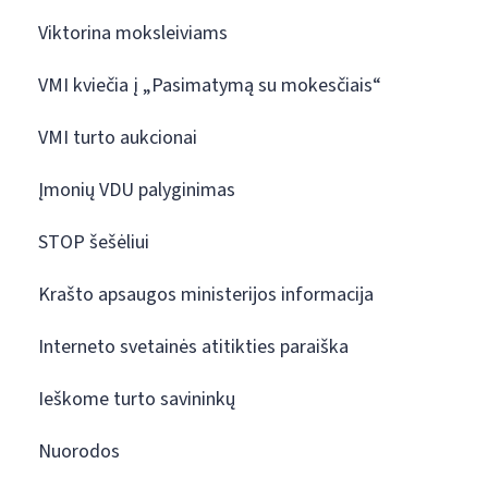
Viktorina moksleiviams
VMI kviečia į „Pasimatymą su mokesčiais“
VMI turto aukcionai
Įmonių VDU palyginimas
STOP šešėliui
Krašto apsaugos ministerijos informacija
Interneto svetainės atitikties paraiška
Ieškome turto savininkų
Nuorodos