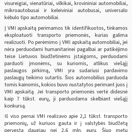
visureigiai, vienatūriai, vilkikai, krovininiai automobiliai,
mikroautobusai ir keleiviniai autobusai, universalo
kėbulo tipo automobiliai.
Į VMI apskaitą perimamos tik identifikuotos, tinkamos
eksploatuoti transporto priemonės, kurias galima
realizuoti. Po perėmimo į VMI apskaitą automobiliai, jei
nėra perduodami humanitarinei pagalbai ar patikėjimo
teise Lietuvos biudžetinėms įstaigoms, perduodami
parduoti įmonėms, su kuriomis, atlikus viešąjį
paslaugos pirkimą, VMI yra sudariusi pardavimo
paslaugų teikimo sutartis. Šios automobilius
parduoda
tomis kainomis, kokios buvo nustatytos perimant juos į
VMI apskaitą. Jei transporto priemonės vertė didesnė
kaip 7 tūkst. eurų, ji parduodama skelbiant viešąjį
konkursą.
Iš viso pernai VMI realizavo apie 2,1 tūkst. transporto
priemonių, už kuriuos gauta ir į valstybės biudžetą
pervesta daugiau nei 2,6 mln. eurų. Šiuo metu