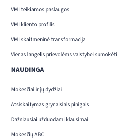
VMI teikiamos paslaugos
VMI kliento profilis
VMI skaitmeninė transformacija
Vienas langelis prievolėms valstybei sumokėti
NAUDINGA
Mokesčiai ir jų dydžiai
Atsiskaitymas grynaisiais pinigais
Dažniausiai užduodami klausimai
Mokesčių ABC