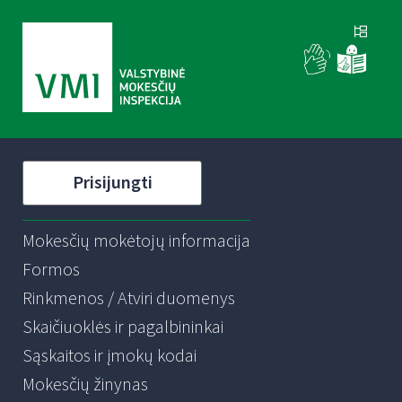
Prisijungti
Mokesčių mokėtojų informacija
Formos
Rinkmenos / Atviri duomenys
Skaičiuoklės ir pagalbininkai
Sąskaitos ir įmokų kodai
Mokesčių žinynas