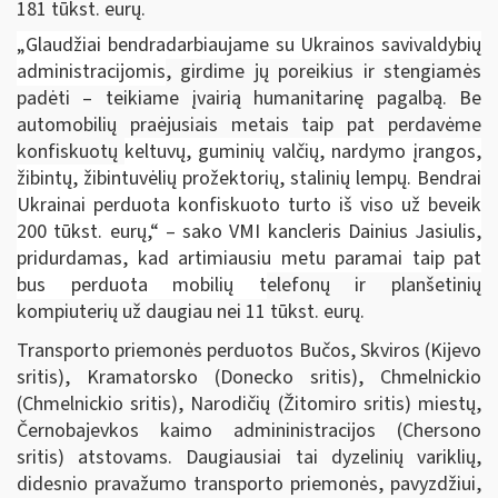
181 tūkst. eurų.
„Glaudžiai bendradarbiaujame su Ukrainos savivaldybių
administracijomis
, girdime jų poreikius ir stengiamės
padėti – teikiame įvairią humanitarinę pagalbą. Be
automobilių praėjusiais metais taip pat perdavėme
konfiskuotų
keltuvų, guminių valčių, nardymo įrangos,
žibintų, žibintuvėlių prožektorių, stalinių lempų. Bendrai
Ukrainai perduota konfiskuoto turto iš viso už beveik
200 tūkst. eurų,“ – sako VMI kancleris Dainius Jasiulis,
pridurdamas, kad artimiausiu metu paramai taip pat
bus perduota mobilių t
elefonų ir planšetinių
kompiuterių už daugiau nei 11 tūkst. eurų.
Transporto priemonės perduotos Bučos, Skviros (Kijevo
sritis), Kramatorsko (Donecko sritis), Chmelnickio
(Chmelnickio sritis), Narodičių (Žitomiro sritis) miestų,
Černobajevkos kaimo admininistracijos (Chersono
sritis) atstovams. Daugiausiai tai dyzelinių variklių,
didesnio pravažumo transporto priemonės, pavyzdžiui,