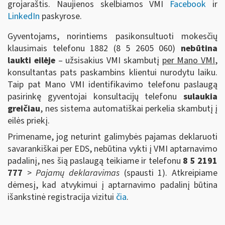
grojaraštis. Naujienos skelbiamos VMI
Facebook
ir
LinkedIn
paskyrose.
Gyventojams, norintiems pasikonsultuoti mokesčių
klausimais telefonu 1882 (8 5 2605 060)
nebūtina
laukti eilėje
– užsisakius VMI skambutį
per Mano VMI
,
konsultantas pats paskambins klientui nurodytu laiku.
Taip pat Mano VMI identifikavimo telefonu paslaugą
pasirinkę gyventojai konsultacijų telefonu
sulaukia
greičiau
, nes sistema automatiškai perkelia skambutį į
eilės priekį.
Primename, jog neturint galimybės pajamas deklaruoti
savarankiškai per EDS, nebūtina vykti į VMI aptarnavimo
padalinį, nes šią paslaugą teikiame ir telefonu
8 5 2191
777
>
Pajamų deklaravimas
(spausti 1). Atkreipiame
dėmesį, kad atvykimui į aptarnavimo padalinį būtina
išankstinė registracija vizitui
čia
.