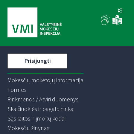
Prisijungti
Mokesčių mokėtojų informacija
Formos
Rinkmenos / Atviri duomenys
Skaičiuoklės ir pagalbininkai
Sąskaitos ir įmokų kodai
Mokesčių žinynas