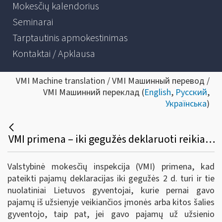
Mokesčių kalendorius
Seminarai
Tarptautinis apmokestinimas
Kontaktai / Apklausa
VMI Machine translation / VMI Машинный перевод /
VMI Машинний переклад (
English
,
Русский
,
Українська
)
VMI primena – iki gegužės deklaruoti reikia ir užsienyje gautas pajamas
Valstybinė mokesčių inspekcija (VMI) primena, kad
pateikti pajamų deklaracijas iki gegužės 2 d. turi ir tie
nuolatiniai Lietuvos gyventojai, kurie pernai gavo
pajamų iš užsienyje veikiančios įmonės arba kitos šalies
gyventojo, taip pat, jei gavo pajamų už užsienio