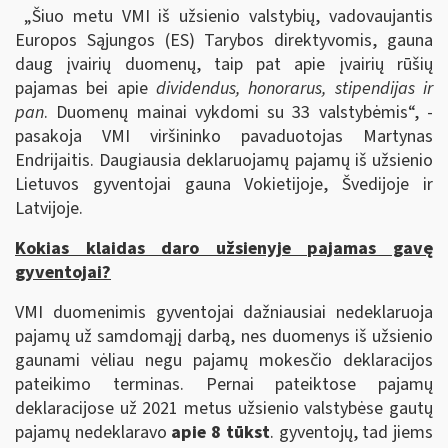
„Šiuo metu VMI iš užsienio valstybių, vadovaujantis
Europos Sąjungos (ES) Tarybos direktyvomis, gauna
daug įvairių duomenų, taip pat apie įvairių rūšių
pajamas bei apie
dividendus, honorarus, stipendijas ir
pan
. Duomenų mainai vykdomi su 33 valstybėmis“, -
pasakoja VMI viršininko pavaduotojas Martynas
Endrijaitis.
Daugiausia deklaruojamų pajamų iš užsienio
Lietuvos gyventojai gauna Vokietijoje, Švedijoje ir
Latvijoje.
Kokias klaidas daro užsienyje pajamas gavę
gyventojai?
VMI duomenimis gyventojai dažniausiai nedeklaruoja
pajamų už samdomąjį darbą, nes duomenys iš užsienio
gaunami vėliau negu pajamų mokesčio deklaracijos
pateikimo terminas. Pernai pateiktose pajamų
deklaracijose už 2021 metus užsienio valstybėse gautų
pajamų nedeklaravo
apie 8 tūkst
. gyventojų, tad jiems