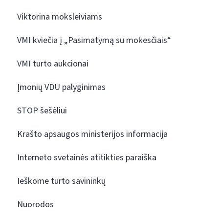
Viktorina moksleiviams
VMI kviečia į „Pasimatymą su mokesčiais“
VMI turto aukcionai
Įmonių VDU palyginimas
STOP šešėliui
Krašto apsaugos ministerijos informacija
Interneto svetainės atitikties paraiška
Ieškome turto savininkų
Nuorodos