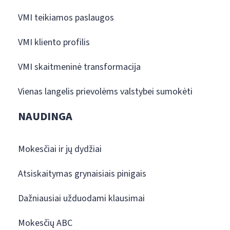
VMI teikiamos paslaugos
VMI kliento profilis
VMI skaitmeninė transformacija
Vienas langelis prievolėms valstybei sumokėti
NAUDINGA
Mokesčiai ir jų dydžiai
Atsiskaitymas grynaisiais pinigais
Dažniausiai užduodami klausimai
Mokesčių ABC