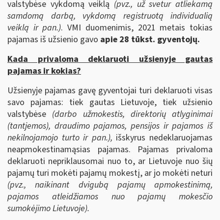
valstybėse vykdomą veiklą
(pvz., už svetur atliekamą
samdomą darbą, vykdomą registruotą individualią
veiklą ir pan.)
. VMI duomenimis, 2021 metais tokias
pajamas iš užsienio gavo
apie 28 tūkst. gyventojų.
Kada privaloma deklaruoti užsienyje gautas
pajamas ir kokias?
Užsienyje pajamas gavę gyventojai turi deklaruoti visas
savo pajamas: tiek gautas Lietuvoje, tiek užsienio
valstybėse
(darbo užmokestis, direktorių atlyginimai
(tantjemos), draudimo pajamos, pensijos ir pajamos iš
nekilnojamojo turto ir pan.),
išskyrus nedeklaruojamas
neapmokestinamąsias pajamas. Pajamas privaloma
deklaruoti nepriklausomai nuo to, ar Lietuvoje nuo šių
pajamų turi mokėti pajamų mokestį, ar jo mokėti neturi
(pvz., naikinant dvigubą pajamų apmokestinimą,
pajamos atleidžiamos nuo pajamų mokesčio
sumokėjimo Lietuvoje).