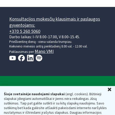
Konsultacijos mokesčių klausimais ir paslaugos
gyventojams:
+370 5 260 5060
Darbo laikas: I-IV 8.00-17.00, V 8.00-15.45.
Prieššventinę dieną - viena valanda trumpiau.
Kiekvieno mėnesio antrą penktadienį 8.00 val. - 12.00 val.
Mano VMI
Paklausimas per
Valstybinė mokesčių inspekcija prie Lietuvos
U
Respublikos finansų ministerijos
Šioje svetainėje naudojami slapukai
(angl. cookies). Būtinieji
slapukai įdiegiami automatiškai ir jiems nėra reikalingas Jūsų
Biudžetinė įstaiga. Juridinio asmens kodas — 188659752,
sutikimas. Taip pat galite sutikti ir su kitų slapukų naudojimu. Savo
adresas: Vasario 16-osios g. 14, 01107 Vilnius, Lietuva, el.paštas:
sutikimą bet kada galėsite atšaukti pakeisdami interneto naršyklės
vmi@vmi.lt
, E. pristatymo dėžutės adresas 188659752
nustatymus ir ištrindami įrašytus slapukus. Daugiau informacijos
Duomenys apie Valstybinę mokesčių inspekciją prie Lietuvos