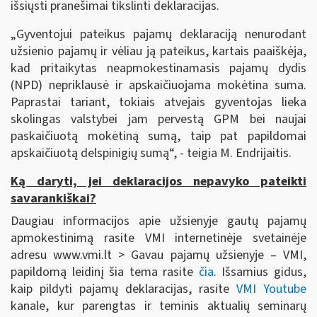
išsiųsti pranešimai tikslinti deklaracijas.
„Gyventojui pateikus pajamų deklaraciją nenurodant
užsienio pajamų ir vėliau ją pateikus, kartais paaiškėja,
kad pritaikytas neapmokestinamasis pajamų dydis
(NPD) nepriklausė ir apskaičiuojama mokėtina suma.
Paprastai tariant, tokiais atvejais gyventojas lieka
skolingas valstybei jam pervestą GPM bei naujai
paskaičiuotą mokėtiną sumą, taip pat papildomai
apskaičiuotą delspinigių sumą“, - teigia M. Endrijaitis.
Ką daryti, jei deklaracijos nepavyko pateikti
savarankiškai?
Daugiau informacijos apie užsienyje gautų pajamų
apmokestinimą rasite VMI internetinėje svetainėje
adresu www.vmi.lt > Gavau pajamų užsienyje – VMI,
papildomą leidinį šia tema rasite
čia
. Išsamius gidus,
kaip pildyti pajamų deklaracijas, rasite
VMI Youtube
kanale, kur parengtas ir teminis aktualių seminarų