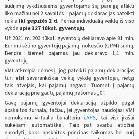
liudijimą vykdžiusiems gyventojams šią pareigą atlikti
liko mažiau nei 2 savaitės – pajamų deklaracijas pateikti
reikia
iki gegužės 2 d.
Pernai individualią veiklą iš viso
vykdė
apie 327 tūkst. gyventojų
.
Už 2021 m. 203 tūkst. gyventojų deklaravo apie 91 mln.
Eur mokėtino gyventojų pajamų mokesčio (GPM) sumą.
Bendrai šiemet pajamas jau deklaravo 1,1 mln.
gyventojų.
VMI atkreipia dėmesį, jog pateikti pajamų deklaracijas
turi
visi
savarankiškai veiklą vykdę gyventojai, netgi
tais atvejais, kai pajamų negavo. Tuomet į pajamų
deklaraciją prie gautų pajamų įrašomas „0“.
Gavę pajamų gyventojai deklaraciją užpildo pagal
apskaitos žurnalą, tačiau, jei gyventojas naudojasi VMI
nemokamu virtualiu buhalteriu
i.APS
, tai visi įrašai
sukeliami automatiškai. Taip pat svarbu atidžiai
nurodyti, koks apskaitos principas taikomas bei kurį