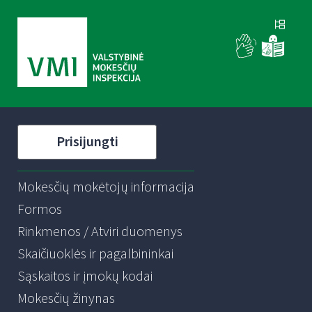
Prisijungti
Mokesčių mokėtojų informacija
Formos
Rinkmenos / Atviri duomenys
Skaičiuoklės ir pagalbininkai
Sąskaitos ir įmokų kodai
Mokesčių žinynas