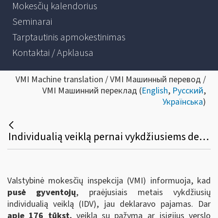
Mokesčių kalendorius
Seminarai
Tarptautinis apmokestinimas
Kontaktai / Apklausa
VMI Machine translation / VMI Машинный перевод /
VMI Машинний переклад (
English
,
Русский
,
Українська
)
Individualią veiklą pernai vykdžiusiems deklaruoti pajamas liko mažiau nei 2 savaitės
Valstybinė mokesčių inspekcija (VMI) informuoja, kad
pusė gyventojų
, praėjusiais metais vykdžiusių
individualią veiklą (IDV), jau deklaravo pajamas. Dar
apie 176 tūkst.
veiklą su pažyma ar įsigijus verslo