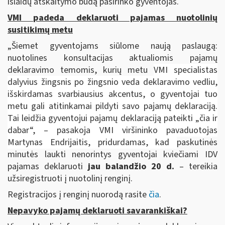
išlaidų atskaitymo būdą pasirinko gyventojas.
VMI padeda deklaruoti pajamas nuotolinių
susitikimų metu
„Šiemet gyventojams siūlome naują paslaugą:
nuotolines konsultacijas aktualiomis pajamų
deklaravimo temomis, kurių metu
VMI specialistas
dalyvius žingsnis po žingsnio veda deklaravimo vedliu,
išskirdamas svarbiausius akcentus, o gyventojai tuo
metu gali atitinkamai pildyti savo pajamų deklaraciją.
Tai leidžia gyventojui pajamų deklaraciją pateikti „čia ir
dabar“, – pasakoja VMI viršininko pavaduotojas
Martynas Endrijaitis, pridurdamas, kad
paskutinės
minutės laukti nenorintys gyventojai kviečiami IDV
pajamas deklaruoti
jau balandžio 20 d.
– tereikia
užsiregistruoti į nuotolinį renginį.
Registracijos į renginį nuorodą rasite
čia
.
Nepavyko pajamų deklaruoti savarankiškai?