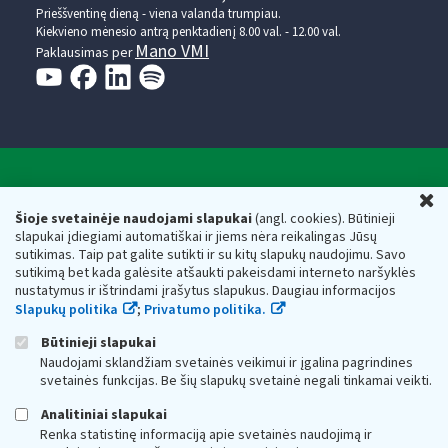
Prieššventinę dieną - viena valanda trumpiau.
Kiekvieno mėnesio antrą penktadienį 8.00 val. - 12.00 val.
Mano VMI
Paklausimas per
Valstybinė mokesčių inspekcija prie Lietuvos
U
Respublikos finansų ministerijos
Šioje svetainėje naudojami slapukai
(angl. cookies). Būtinieji
slapukai įdiegiami automatiškai ir jiems nėra reikalingas Jūsų
Biudžetinė įstaiga. Juridinio asmens kodas — 188659752,
sutikimas. Taip pat galite sutikti ir su kitų slapukų naudojimu. Savo
adresas: Vasario 16-osios g. 14, 01107 Vilnius, Lietuva, el.paštas:
sutikimą bet kada galėsite atšaukti pakeisdami interneto naršyklės
vmi@vmi.lt
, E. pristatymo dėžutės adresas 188659752
nustatymus ir ištrindami įrašytus slapukus. Daugiau informacijos
Duomenys apie Valstybinę mokesčių inspekciją prie Lietuvos
Slapukų politika
;
Privatumo politika.
Respublikos finansų ministerijos kaupiami ir saugomi Juridinių
asmenų registre
Būtinieji slapukai
Naudojami sklandžiam svetainės veikimui ir įgalina pagrindines
svetainės funkcijas. Be šių slapukų svetainė negali tinkamai veikti.
Analitiniai slapukai
Renka statistinę informaciją apie svetainės naudojimą ir