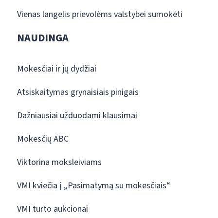
Vienas langelis prievolėms valstybei sumokėti
NAUDINGA
Mokesčiai ir jų dydžiai
Atsiskaitymas grynaisiais pinigais
Dažniausiai užduodami klausimai
Mokesčių ABC
Viktorina moksleiviams
VMI kviečia į „Pasimatymą su mokesčiais“
VMI turto aukcionai