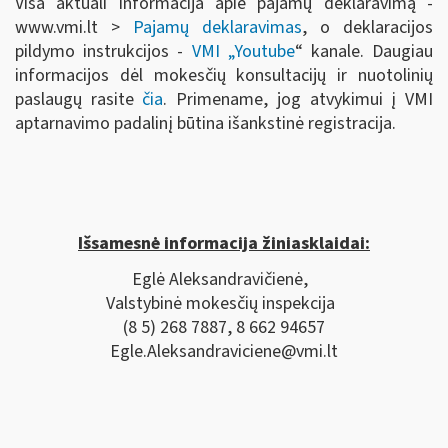
Visa aktuali informacija apie pajamų deklaravimą -
www.vmi.lt >
Pajamų deklaravimas
, o deklaracijos
pildymo instrukcijos -
VMI „Youtube
“ kanale. Daugiau
informacijos dėl mokesčių konsultacijų ir nuotolinių
paslaugų rasite
čia
. Primename, jog atvykimui į VMI
aptarnavimo padalinį būtina išankstinė registracija.
Išsamesnė informacija žiniasklaidai:
Eglė Aleksandravičienė,
Valstybinė mokesčių inspekcija
(8 5) 268 7887, 8 662 94657
Egle.Aleksandraviciene@vmi.lt