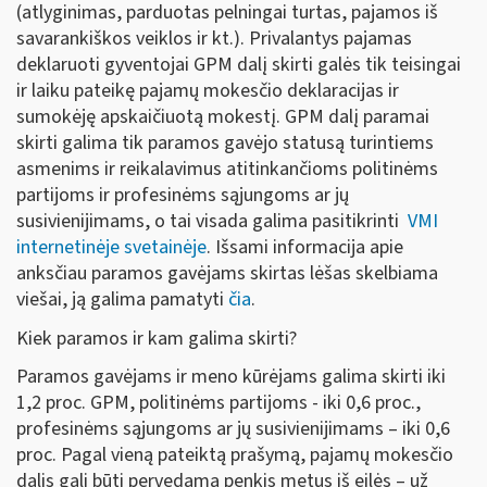
(atlyginimas, parduotas pelningai turtas, pajamos iš
savarankiškos veiklos ir kt.). Privalantys pajamas
deklaruoti gyventojai GPM dalį skirti galės tik teisingai
ir laiku pateikę pajamų mokesčio deklaracijas ir
sumokėję apskaičiuotą mokestį. GPM dalį paramai
skirti galima tik paramos gavėjo statusą turintiems
asmenims ir reikalavimus atitinkančioms politinėms
partijoms ir profesinėms sąjungoms ar jų
susivienijimams, o tai visada galima pasitikrinti
VMI
internetinėje svetainėje
. Išsami informacija apie
anksčiau paramos gavėjams skirtas lėšas skelbiama
viešai, ją galima pamatyti
čia
.
Kiek paramos ir kam galima skirti?
Paramos gavėjams ir meno kūrėjams galima skirti iki
1,2 proc. GPM, politinėms partijoms - iki 0,6 proc.,
profesinėms sąjungoms ar jų susivienijimams – iki 0,6
proc. Pagal vieną pateiktą prašymą, pajamų mokesčio
dalis gali būti pervedama penkis metus iš eilės – už