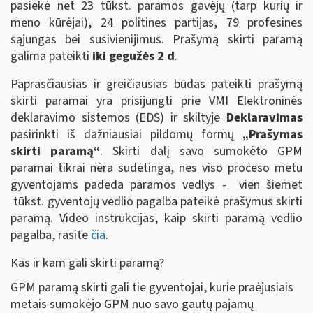
pasiekė net 23 tūkst. paramos gavėjų (tarp kurių ir
meno kūrėjai), 24 politines partijas, 79 profesines
sąjungas bei susivienijimus. Prašymą skirti paramą
galima pateikti
iki gegužės 2 d
.
Paprasčiausias ir greičiausias būdas pateikti prašymą
skirti paramai yra prisijungti prie VMI Elektroninės
deklaravimo sistemos (EDS) ir skiltyje
Deklaravimas
pasirinkti iš dažniausiai pildomų formų
„Prašymas
skirti paramą“
. Skirti dalį savo sumokėto GPM
paramai tikrai nėra sudėtinga, nes viso proceso metu
gyventojams padeda paramos vedlys - vien šiemet
tūkst. gyventojų vedlio pagalba pateikė prašymus skirti
paramą. Video instrukcijas, kaip skirti paramą vedlio
pagalba, rasite
čia
.
Kas ir kam gali skirti paramą?
GPM paramą skirti gali tie gyventojai, kurie praėjusiais
metais sumokėjo GPM nuo savo gautų pajamų