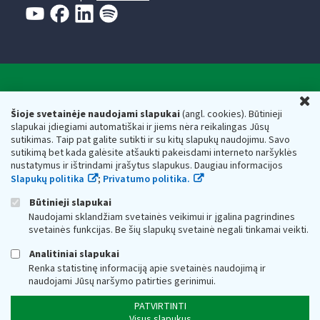
Valstybinė mokesčių inspekcija prie Lietuvos
U
Respublikos finansų ministerijos
Šioje svetainėje naudojami slapukai
(angl. cookies). Būtinieji
slapukai įdiegiami automatiškai ir jiems nėra reikalingas Jūsų
Biudžetinė įstaiga. Juridinio asmens kodas — 188659752,
sutikimas. Taip pat galite sutikti ir su kitų slapukų naudojimu. Savo
adresas: Vasario 16-osios g. 14, 01107 Vilnius, Lietuva, el.paštas:
sutikimą bet kada galėsite atšaukti pakeisdami interneto naršyklės
vmi@vmi.lt
, E. pristatymo dėžutės adresas 188659752
nustatymus ir ištrindami įrašytus slapukus. Daugiau informacijos
Duomenys apie Valstybinę mokesčių inspekciją prie Lietuvos
Slapukų politika
;
Privatumo politika.
Respublikos finansų ministerijos kaupiami ir saugomi Juridinių
asmenų registre
Būtinieji slapukai
Naudojami sklandžiam svetainės veikimui ir įgalina pagrindines
svetainės funkcijas. Be šių slapukų svetainė negali tinkamai veikti.
Analitiniai slapukai
Renka statistinę informaciją apie svetainės naudojimą ir
naudojami Jūsų naršymo patirties gerinimui.
PATVIRTINTI
Visus slapukus