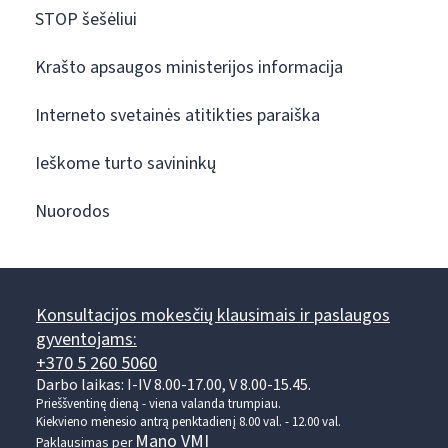
STOP šešėliui
Krašto apsaugos ministerijos informacija
Interneto svetainės atitikties paraiška
Ieškome turto savininkų
Nuorodos
Konsultacijos mokesčių klausimais ir paslaugos
gyventojams:
+370 5 260 5060
Darbo laikas: I-IV 8.00-17.00, V 8.00-15.45.
Prieššventinę dieną - viena valanda trumpiau.
Kiekvieno mėnesio antrą penktadienį 8.00 val. - 12.00 val.
Mano VMI
Paklausimas per