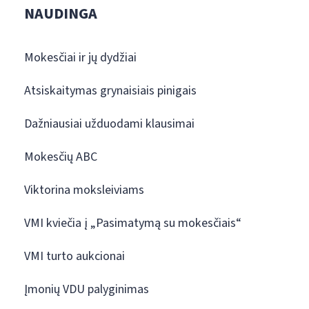
NAUDINGA
Mokesčiai ir jų dydžiai
Atsiskaitymas grynaisiais pinigais
Dažniausiai užduodami klausimai
Mokesčių ABC
Viktorina moksleiviams
VMI kviečia į „Pasimatymą su mokesčiais“
VMI turto aukcionai
Įmonių VDU palyginimas