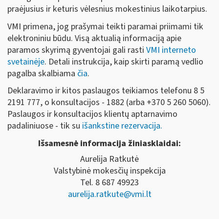
praėjusius ir keturis vėlesnius mokestinius laikotarpius.
VMI primena, jog prašymai teikti paramai priimami tik
elektroniniu būdu. Visą aktualią informaciją apie
paramos skyrimą gyventojai gali rasti
VMI interneto
svetainėje
. Detali instrukcija, kaip skirti paramą vedlio
pagalba skalbiama
čia
.
Deklaravimo ir kitos paslaugos teikiamos telefonu 8 5
2191 777, o konsultacijos - 1882 (arba +370 5 260 5060).
Paslaugos ir konsultacijos klientų aptarnavimo
padaliniuose - tik su
išankstine rezervacija.
Išsamesnė informacija žiniasklaidai:
Aurelija Ratkutė
Valstybinė mokesčių inspekcija
Tel. 8 687 49923
aurelija.ratkute@vmi.lt