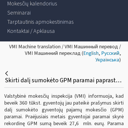
Mokesčių kalendorius
Seminarai
Tarptautinis apmokestinimas
Kontaktai / Apklausa
VMI Machine translation / VMI Машинный перевод /
VMI Машинний переклад (
English
,
Русский
,
Українська
)
Skirti dalį sumokėto GPM paramai paprasta ir nieko nekainuoja
Valstybinė mokesčių inspekcija (VMI) informuoja, kad
beveik 360 tūkst. gyventojų jau pateikė prašymus skirti
dalį sumokėto gyventojų pajamų mokesčio (GPM)
paramai. Praėjusiais metais gyventojai paramai skyrė
rekordinę GPM sumą beveik 27,6 mln. eurų. Parama