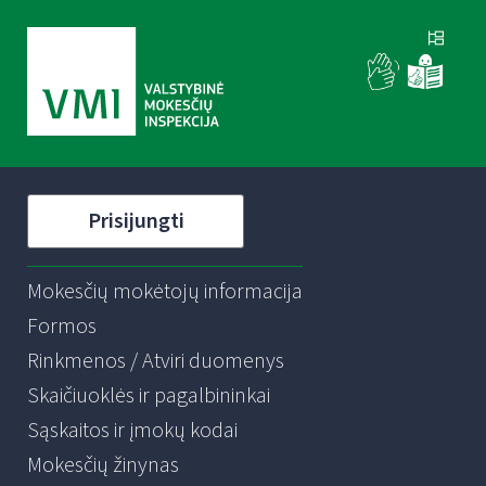
Prisijungti
Mokesčių mokėtojų informacija
Formos
Rinkmenos / Atviri duomenys
Skaičiuoklės ir pagalbininkai
Sąskaitos ir įmokų kodai
Mokesčių žinynas