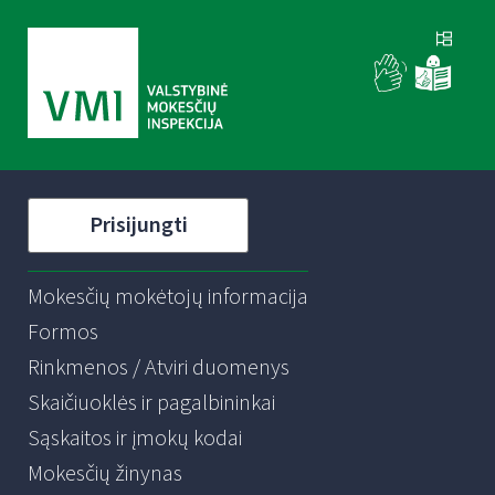
Prisijungti
Mokesčių mokėtojų informacija
Formos
Rinkmenos / Atviri duomenys
Skaičiuoklės ir pagalbininkai
Sąskaitos ir įmokų kodai
Mokesčių žinynas