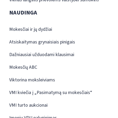
NAUDINGA
Mokesčiai ir jų dydžiai
Atsiskaitymas grynaisiais pinigais
Dažniausiai užduodami klausimai
Mokesčių ABC
Viktorina moksleiviams
VMI kviečia į „Pasimatymą su mokesčiais“
VMI turto aukcionai
Įmonių VDU palyginimas