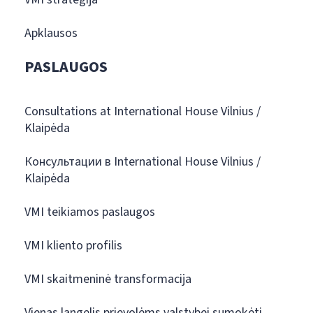
Apklausos
PASLAUGOS
Consultations at International House Vilnius /
Klaipėda
Консультации в International House Vilnius /
Klaipėda
VMI teikiamos paslaugos
VMI kliento profilis
VMI skaitmeninė transformacija
Vienas langelis prievolėms valstybei sumokėti