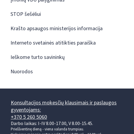
STOP šešėliui
Krašto apsaugos ministerijos informacija
Interneto svetainės atitikties paraiška
Ieškome turto savininkų
Nuorodos
Konsultacijos mokesčių klausimais ir paslaugos
gyventojams:
+370 5 260 5060
Darbo laikas: I-IV 8.00-17.00, V 8.00-15.45.
Prieššventinę dieną - viena valanda trumpiau.