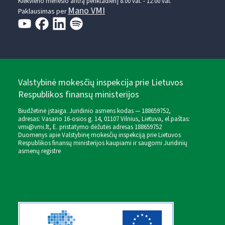
Kiekvieno mėnesio antrą penktadienį 8.00 val. - 12.00 val.
Mano VMI
Paklausimas per
Valstybinė mokesčių inspekcija prie Lietuvos
Respublikos finansų ministerijos
Biudžetinė įstaiga. Juridinio asmens kodas — 188659752,
adresas: Vasario 16-osios g. 14, 01107 Vilnius, Lietuva, el.paštas:
vmi@vmi.lt
, E. pristatymo dėžutės adresas 188659752
Duomenys apie Valstybinę mokesčių inspekciją prie Lietuvos
Respublikos finansų ministerijos kaupiami ir saugomi Juridinių
asmenų registre