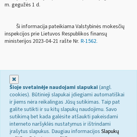
m. gegužės 1 d.
Ši informacija pateikiama Valstybinės mokesčių
inspekcijos prie Lietuvos Respublikos finansų
ministerijos 2023-04-21 rašte Nr.
R-1562.
Uždaryti
Šioje svetainėje naudojami slapukai
(angl.
cookies). Būtinieji slapukai įdiegiami automatiškai
ir jiems nėra reikalingas Jūsų sutikimas. Taip pat
galite sutikti ir su kitų slapukų naudojimu. Savo
sutikimą bet kada galėsite atšaukti pakeisdami
interneto naršyklės nustatymus ir ištrindami
įrašytus slapukus. Daugiau informacijos
Slapukų