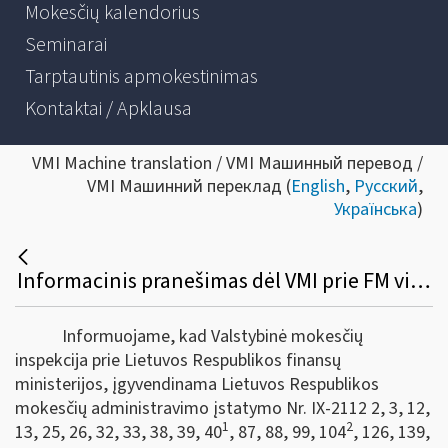
Mokesčių kalendorius
Seminarai
Tarptautinis apmokestinimas
Kontaktai / Apklausa
VMI Machine translation / VMI Машинный перевод /
VMI Машинний переклад (
English
,
Русский
,
Українська
)
Informacinis pranešimas dėl VMI prie FM viršininko 2023 m. balandžio 19 d. įsakymo Nr. VA-27 „Dėl apskaitos dokumentų papildymo tvarkos aprašo patvirtinimo“
Informuojame, kad Valstybinė mokesčių
inspekcija prie Lietuvos Respublikos finansų
ministerijos, įgyvendinama Lietuvos Respublikos
mokesčių administravimo įstatymo Nr. IX-2112 2, 3, 12,
1
2
13, 25, 26, 32, 33, 38, 39, 40
, 87, 88, 99, 104
, 126, 139,