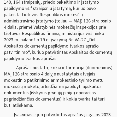
140, 164 straipsnių, priedo pakeitimo ir įstatymo
3
papildymo 61
straipsniu įstatymą, kuriuo buvo
pakeista Lietuvos Respublikos mokesčių
administravimo įstatymo (toliau — MAĮ) 126 straipsnio
4 dalis, priėmė Valstybinės mokesčių inspekcijos prie
Lietuvos Respublikos finansų ministerijos viršininko
2023 m. balandžio 19 d. įsakymą Nr. VA-27 „Dėl
Apskaitos dokumentų papildymo tvarkos aprašo
patvirtinimo“, kuriuo patvirtintas Apskaitos dokumentų
papildymo tvarkos aprašas.
Aprašas nustato, kokia informacija (duomenimis)
MAĮ 126 straipsnio 4 dalyje nustatytais atvejais
mokestinio patikrinimo ar mokestinio tyrimo metu
mokesčių mokėtojui leidžiama papildyti apskaitos
dokumentus (išskyrus grynųjų pinigų operacijas
pagrindžiančius dokumentus) ir kokia tvarka tai turi
būti atliekama.
Įsakymas ir juo patvirtintas aprašas įsigalios 2023