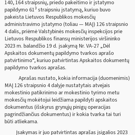
140, 164 straipsnių, priedo pakeitimo ir įstatymo
3
papildymo 61
straipsniu įstatymą, kuriuo buvo
pakeista Lietuvos Respublikos mokesčių
administravimo įstatymo (toliau — MAĮ) 126 straipsnio
4 dalis, priėmė Valstybinės mokesčių inspekcijos prie
Lietuvos Respublikos finansų ministerijos viršininko
2023 m. balandžio 19 d. įsakymą Nr. VA-27 „Dėl
Apskaitos dokumentų papildymo tvarkos aprašo
patvirtinimo“, kuriuo patvirtintas Apskaitos dokumentų
papildymo tvarkos aprašas.
Aprašas nustato, kokia informacija (duomenimis)
MAĮ 126 straipsnio 4 dalyje nustatytais atvejais
mokestinio patikrinimo ar mokestinio tyrimo metu
mokesčių mokėtojui leidžiama papildyti apskaitos
dokumentus (išskyrus grynųjų pinigų operacijas
pagrindžiančius dokumentus) ir kokia tvarka tai turi
būti atliekama.
Įsakymas ir juo patvirtintas aprašas įsigalios 2023