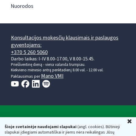
Nuorodos
Konsultacijos mokesčių klausimais ir paslaugos
gyventojams:
+370 5 260 5060
Darbo laikas: I-IV 8.00-17.00, V 8.00-15.45.
Prieššventinę dieną - viena valanda trumpiau.
Kiekvieno mėnesio antrą penktadienį 8.00 val. - 12.00 val.
Mano VMI
Paklausimas per
Valstybinė mokesčių inspekcija prie Lietuvos
U
Respublikos finansų ministerijos
Šioje svetainėje naudojami slapukai
(angl. cookies). Būtinieji
slapukai įdiegiami automatiškai ir jiems nėra reikalingas Jūsų