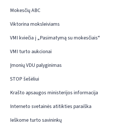
Mokesčių ABC
Viktorina moksleiviams
VMI kviečia į „Pasimatymą su mokesčiais“
VMI turto aukcionai
Įmonių VDU palyginimas
STOP šešėliui
Krašto apsaugos ministerijos informacija
Interneto svetainės atitikties paraiška
Ieškome turto savininkų