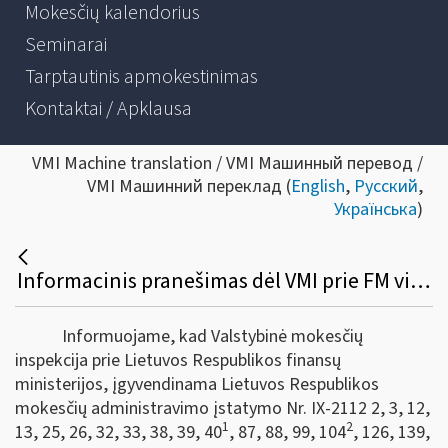
Mokesčių kalendorius
Seminarai
Tarptautinis apmokestinimas
Kontaktai / Apklausa
VMI Machine translation / VMI Машинный перевод /
VMI Машинний переклад (
English
,
Русский
,
Українська
)
Informacinis pranešimas dėl VMI prie FM viršininko 2023 m. balandžio 19 d. įsakymo Nr. VA-27 „Dėl apskaitos dokumentų papildymo tvarkos aprašo patvirtinimo“
Informuojame, kad Valstybinė mokesčių
inspekcija prie Lietuvos Respublikos finansų
ministerijos, įgyvendinama Lietuvos Respublikos
mokesčių administravimo įstatymo Nr. IX-2112 2, 3, 12,
1
2
13, 25, 26, 32, 33, 38, 39, 40
, 87, 88, 99, 104
, 126, 139,