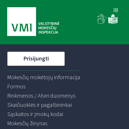
Prisijungti
Mokesčių mokėtojų informacija
Formos
Rinkmenos / Atviri duomenys
Skaičiuoklės ir pagalbininkai
Sąskaitos ir įmokų kodai
Mokesčių žinynas