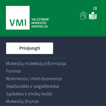
Prisijungti
Mokesčių mokėtojų informacija
Formos
Rinkmenos / Atviri duomenys
Skaičiuoklės ir pagalbininkai
Sąskaitos ir įmokų kodai
Mokesčių žinynas