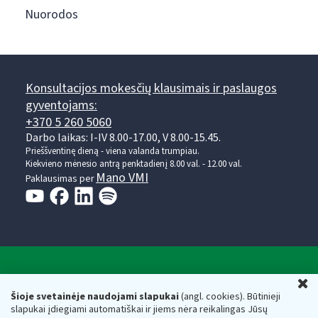
Nuorodos
Konsultacijos mokesčių klausimais ir paslaugos
gyventojams:
+370 5 260 5060
Darbo laikas: I-IV 8.00-17.00, V 8.00-15.45.
Prieššventinę dieną - viena valanda trumpiau.
Kiekvieno mėnesio antrą penktadienį 8.00 val. - 12.00 val.
Mano VMI
Paklausimas per
Valstybinė mokesčių inspekcija prie Lietuvos
U
Respublikos finansų ministerijos
Šioje svetainėje naudojami slapukai
(angl. cookies). Būtinieji
slapukai įdiegiami automatiškai ir jiems nėra reikalingas Jūsų