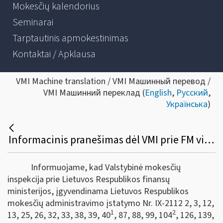
Mokesčių kalendorius
Seminarai
Tarptautinis apmokestinimas
Kontaktai / Apklausa
VMI Machine translation / VMI Машинный перевод /
VMI Машинний переклад (
English
,
Русский
,
Українська
)
Informacinis pranešimas dėl VMI prie FM viršininko 2023 m. balandžio 19 d. įsakymo Nr. VA-27 „Dėl apskaitos dokumentų papildymo tvarkos aprašo patvirtinimo“
Informuojame, kad Valstybinė mokesčių
inspekcija prie Lietuvos Respublikos finansų
ministerijos, įgyvendinama Lietuvos Respublikos
mokesčių administravimo įstatymo Nr. IX-2112 2, 3, 12,
1
2
13, 25, 26, 32, 33, 38, 39, 40
, 87, 88, 99, 104
, 126, 139,