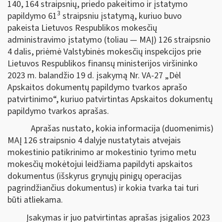
140, 164 straipsnių, priedo pakeitimo ir įstatymo
3
papildymo 61
straipsniu įstatymą, kuriuo buvo
pakeista Lietuvos Respublikos mokesčių
administravimo įstatymo (toliau — MAĮ) 126 straipsnio
4 dalis, priėmė Valstybinės mokesčių inspekcijos prie
Lietuvos Respublikos finansų ministerijos viršininko
2023 m. balandžio 19 d. įsakymą Nr. VA-27 „Dėl
Apskaitos dokumentų papildymo tvarkos aprašo
patvirtinimo“, kuriuo patvirtintas Apskaitos dokumentų
papildymo tvarkos aprašas.
Aprašas nustato, kokia informacija (duomenimis)
MAĮ 126 straipsnio 4 dalyje nustatytais atvejais
mokestinio patikrinimo ar mokestinio tyrimo metu
mokesčių mokėtojui leidžiama papildyti apskaitos
dokumentus (išskyrus grynųjų pinigų operacijas
pagrindžiančius dokumentus) ir kokia tvarka tai turi
būti atliekama.
Įsakymas ir juo patvirtintas aprašas įsigalios 2023