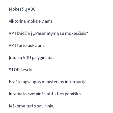
Mokesčių ABC
Viktorina moksleiviams
VMI kviečia į „Pasimatymą su mokesčiais“
VMI turto aukcionai
Įmonių VDU palyginimas
STOP šešėliui
Krašto apsaugos ministerijos informacija
Interneto svetainės atitikties paraiška
Ieškome turto savininkų