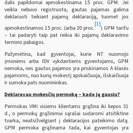
dalis papildomai apmokestinama 15 proc. GPM. Jei
veikla nebuvo registruota, gautas pajamas galima
deklaruoti teikiant pajamų deklaraciją, tuomet jos
[1]
apmokestinamos 15 proc. (arba 20 proc.
) GPM tarifu
– tai padaryti taip pat reikia iki pajamų deklaravimo
termino pabaigos.
Pažymėtina, kad gyventojai, kurie NT nuomojo
įmonėms arba IDV vykdantiems gyventojams, GPM
nemoka, nes gautos pajamos yra priskiriamos A klasės
pajamoms, nuo kurių mokestį apskaičiuoja, išskaičiuoja
ir sumoka pats nuomininkas.
Deklaravau mokesčių permoką – kada ją gausiu?
Permokas VMI visiems klientams grąžina iki liepos 31
d., o permokų grąžinimui sąrašai sudaromi atsitiktine
tvarka, neatsižvelgiant į deklaracijos pateikimo datą.
GPM permoka grąžinama tada, kai gyventojas yra