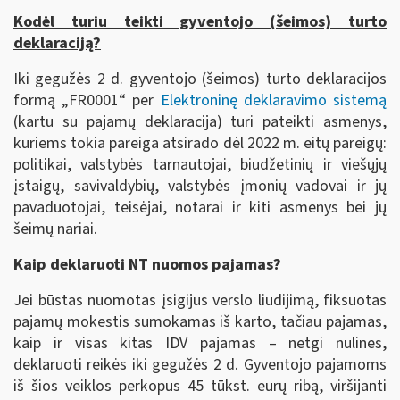
Kodėl turiu teikti gyventojo (šeimos) turto
deklaraciją?
Iki gegužės 2 d. gyventojo (šeimos) turto deklaracijos
formą „FR0001“ per
Elektroninę deklaravimo sistemą
(kartu su pajamų deklaracija) turi pateikti asmenys,
kuriems tokia pareiga atsirado dėl 2022 m. eitų pareigų:
politikai, valstybės tarnautojai, biudžetinių ir viešųjų
įstaigų, savivaldybių, valstybės įmonių vadovai ir jų
pavaduotojai, teisėjai, notarai ir kiti asmenys bei jų
šeimų nariai.
Kaip deklaruoti NT nuomos pajamas?
Jei būstas nuomotas įsigijus verslo liudijimą, fiksuotas
pajamų mokestis sumokamas iš karto, tačiau pajamas,
kaip ir visas kitas IDV pajamas – netgi nulines,
deklaruoti reikės iki gegužės 2 d. Gyventojo pajamoms
iš šios veiklos perkopus 45 tūkst. eurų ribą, viršijanti