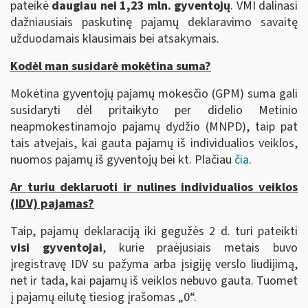
pateikė
daugiau nei 1,23 mln. gyventojų
. VMI dalinasi
dažniausiais paskutinę pajamų deklaravimo savaitę
užduodamais klausimais bei atsakymais.
Kodėl man susidarė mokėtina suma?
Mokėtina gyventojų pajamų mokesčio (GPM) suma gali
susidaryti dėl pritaikyto per didelio Metinio
neapmokestinamojo pajamų dydžio (MNPD), taip pat
tais atvejais, kai gauta pajamų iš individualios veiklos,
nuomos pajamų iš gyventojų bei kt. Plačiau
čia
.
Ar turiu deklaruoti ir nulines individualios veiklos
(IDV) pajamas?
Taip, pajamų deklaraciją iki gegužės 2 d. turi pateikti
visi gyventojai
, kurie praėjusiais metais buvo
įregistravę IDV su pažyma arba įsigiję verslo liudijimą,
net ir tada, kai pajamų iš veiklos nebuvo gauta. Tuomet
į pajamų eilutę tiesiog įrašomas „0“.