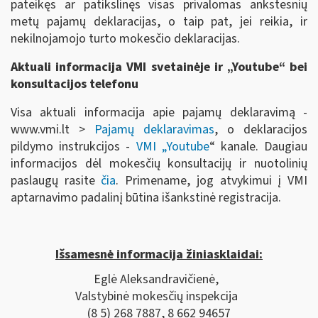
pateikęs ar patikslinęs visas privalomas ankstesnių
metų pajamų deklaracijas, o taip pat, jei reikia, ir
nekilnojamojo turto mokesčio deklaracijas.
Aktuali informacija VMI svetainėje ir „Youtube“ bei
konsultacijos telefonu
Visa aktuali informacija apie pajamų deklaravimą -
www.vmi.lt >
Pajamų deklaravimas
, o deklaracijos
pildymo instrukcijos -
VMI „Youtube
“ kanale. Daugiau
informacijos dėl mokesčių konsultacijų ir nuotolinių
paslaugų rasite
čia
. Primename, jog atvykimui į VMI
aptarnavimo padalinį būtina išankstinė registracija.
Išsamesnė informacija žiniasklaidai:
Eglė Aleksandravičienė,
Valstybinė mokesčių inspekcija
(8 5) 268 7887, 8 662 94657