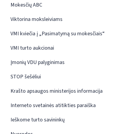
Mokesčių ABC
Viktorina moksleiviams
VMI kviečia į „Pasimatymą su mokesčiais“
VMI turto aukcionai
Įmonių VDU palyginimas
STOP šešėliui
Krašto apsaugos ministerijos informacija
Interneto svetainės atitikties paraiška
Ieškome turto savininkų