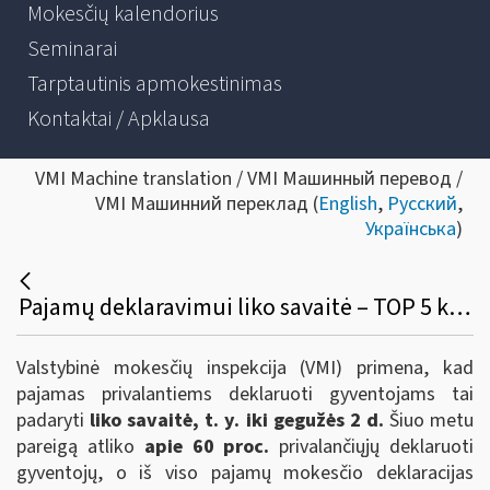
Mokesčių kalendorius
Seminarai
Tarptautinis apmokestinimas
Kontaktai / Apklausa
VMI Machine translation / VMI Машинный перевод /
VMI Машинний переклад (
English
,
Русский
,
Українська
)
Pajamų deklaravimui liko savaitė – TOP 5 klausimai ir atsakymai
Valstybinė mokesčių inspekcija (VMI) primena, kad
pajamas privalantiems deklaruoti gyventojams tai
padaryti
liko savaitė, t. y. iki gegužės 2 d.
Šiuo metu
pareigą atliko
apie 60 proc.
privalančiųjų deklaruoti
gyventojų, o iš viso pajamų mokesčio deklaracijas