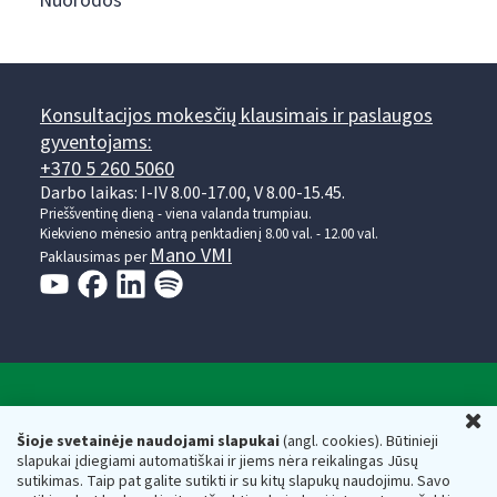
Nuorodos
Konsultacijos mokesčių klausimais ir paslaugos
gyventojams:
+370 5 260 5060
Darbo laikas: I-IV 8.00-17.00, V 8.00-15.45.
Prieššventinę dieną - viena valanda trumpiau.
Kiekvieno mėnesio antrą penktadienį 8.00 val. - 12.00 val.
Mano VMI
Paklausimas per
Valstybinė mokesčių inspekcija prie Lietuvos
U
Respublikos finansų ministerijos
Šioje svetainėje naudojami slapukai
(angl. cookies). Būtinieji
slapukai įdiegiami automatiškai ir jiems nėra reikalingas Jūsų
Biudžetinė įstaiga. Juridinio asmens kodas — 188659752,
sutikimas. Taip pat galite sutikti ir su kitų slapukų naudojimu. Savo
adresas: Vasario 16-osios g. 14, 01107 Vilnius, Lietuva, el.paštas: