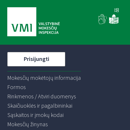
Prisijungti
Mokesčių mokėtojų informacija
Formos
Rinkmenos / Atviri duomenys
Skaičiuoklės ir pagalbininkai
Sąskaitos ir įmokų kodai
Mokesčių žinynas