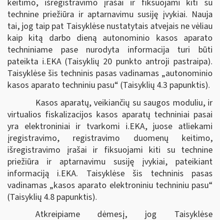
keitimo, išregistravimo įrašai ir fiksuojami kiti su
technine priežiūra ir aptarnavimu susiję įvykiai. Nauja
tai, jog taip pat Taisyklėse nustatytais atvejais ne vėliau
kaip kitą darbo dieną autonominio kasos aparato
techniniame pase nurodyta informacija turi būti
pateikta i.EKA (Taisyklių 20 punkto antroji pastraipa).
Taisyklėse šis techninis pasas vadinamas „autonominio
kasos aparato techniniu pasu“ (Taisyklių 4.3 papunktis).
Kasos aparatų, veikiančių su saugos moduliu, ir
virtualios fiskalizacijos kasos aparatų techniniai pasai
yra elektroniniai ir tvarkomi i.EKA, juose atliekami
įregistravimo, registravimo duomenų keitimo,
išregistravimo įrašai ir fiksuojami kiti su technine
priežiūra ir aptarnavimu susiję įvykiai, pateikiant
informaciją i.EKA. Taisyklėse šis techninis pasas
vadinamas „kasos aparato elektroniniu techniniu pasu“
(Taisyklių 4.8 papunktis).
Atkreipiame dėmesį, jog Taisyklėse