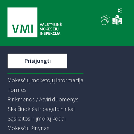
Prisijungti
Mokesčių mokėtojų informacija
Formos
Rinkmenos / Atviri duomenys
Skaičiuoklės ir pagalbininkai
Sąskaitos ir įmokų kodai
Mokesčių žinynas