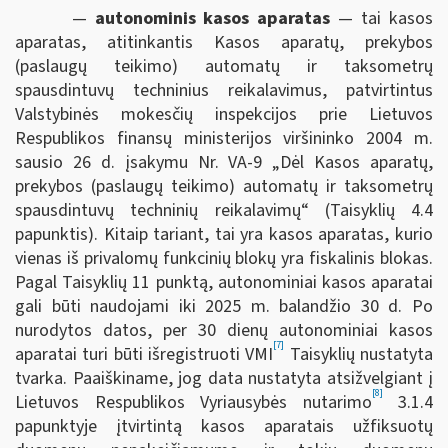
—
autonominis kasos aparatas
— tai kasos
aparatas, atitinkantis Kasos aparatų, prekybos
(paslaugų teikimo) automatų ir taksometrų
spausdintuvų techninius reikalavimus, patvirtintus
Valstybinės mokesčių inspekcijos prie Lietuvos
Respublikos finansų ministerijos viršininko 2004 m.
sausio 26 d. įsakymu Nr. VA-9 „Dėl Kasos aparatų,
prekybos (paslaugų teikimo) automatų ir taksometrų
spausdintuvų techninių reikalavimų“ (Taisyklių 4.4
papunktis). Kitaip tariant, tai yra kasos aparatas, kurio
vienas iš privalomų funkcinių blokų yra fiskalinis blokas.
Pagal Taisyklių 11 punktą, autonominiai kasos aparatai
gali būti naudojami iki 2025 m. balandžio 30 d. Po
nurodytos datos, per 30 dienų autonominiai kasos
[7]
aparatai turi būti išregistruoti VMI
Taisyklių nustatyta
tvarka. Paaiškiname, jog data nustatyta atsižvelgiant į
[8]
Lietuvos Respublikos Vyriausybės nutarimo
3.1.4
papunktyje įtvirtintą kasos aparatais užfiksuotų