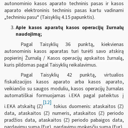
autonominio kasos aparato techninis pasas ir kasos
aparato elektroninis techninis pasas kartu vadinami
„techniniu pasu“ (Taisyklių 4.15 papunktis).
Apie kasos aparatų kasos operacijų žurnalų
naudojimą;
Pagal Taisyklių 36 punktą, kiekvienas
autonominis kasos aparatas turi turėti savo atskirą
popierinį Žurnalą /
Kasos operacijų apskaitos žurnalą
,
kuris pildomas pagal Taisyklių reikalavimus.
Pagal Taisyklių 42 punktą, virtualios
fiskalizacijos kasos aparato arba kasos aparato,
veikiančio su saugos moduliu, kasos operacijų žurnalas
automatiškai formuojamas i.EKA pagal pateiktus į
[12]
i.EKA atskaitų (Z)
tokius duomenis: ataskaitos (Z)
data, ataskaitos (Z) numeris, ataskaitos (Z) periodo
pradžios data, ataskaitos (Z) periodo pabaigos data,
pardavimų suma (Eur), pardavimų mokesčių suma (Eur),