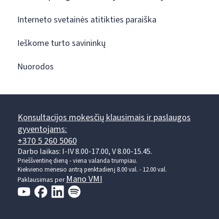
Interneto svetainės atitikties paraiška
Ieškome turto savininkų
Nuorodos
Konsultacijos mokesčių klausimais ir paslaugos
gyventojams:
+370 5 260 5060
Darbo laikas: I-IV 8.00-17.00, V 8.00-15.45.
Prieššventinę dieną - viena valanda trumpiau.
Kiekvieno mėnesio antrą penktadienį 8.00 val. - 12.00 val.
Mano VMI
Paklausimas per