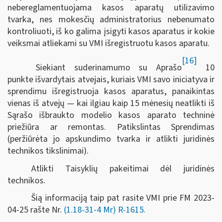
nebereglamentuojama kasos aparatų utilizavimo
tvarka, nes mokesčių administratorius nebenumato
kontroliuoti, iš ko galima įsigyti kasos aparatus ir kokie
veiksmai atliekami su VMI išregistruotu kasos aparatu.
[16]
Siekiant suderinamumo su Aprašo
10
punkte išvardytais atvejais, kuriais VMI savo iniciatyva ir
sprendimu išregistruoja kasos aparatus, panaikintas
vienas iš atvejų — kai ilgiau kaip 15 mėnesių neatlikti iš
Sąrašo išbraukto modelio kasos aparato techninė
priežiūra ar remontas. Patikslintas Sprendimas
(peržiūrėta jo apskundimo tvarka ir atlikti juridinės
technikos tikslinimai).
Atlikti Taisyklių pakeitimai dėl juridinės
technikos.
Šią informaciją taip pat rasite VMI prie FM 2023-
04-25 rašte Nr.
(1.18-31-4 Mr) R-1615.