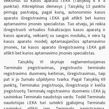
veiksmus su kasos aparatu i.EKA (Taisyklių 6 ir 8
punktai). Atkreiptinas dėmesys į Taisyklių 13 punkto
pirmąją pastraipą, pagal kurią, autonominio kasos
aparato išregistravimą i.EKA gali atlikti bet kurios
aptarnavimo įmonės specialistas. Tuo atveju, jei reikia
išregistruoti virtualios fiskalizacijos kasos aparatą ir
kasos aparatą, veikiantį su saugos moduliu, ir nėra tą
kasos aparato modelį aptarnaujančios aptarnavimo
įmonės, tai kasos aparato išregistravimą i.EKA gali
atlikti bet kurios aptarnavimo įmonės specialistas.
Taisyklių VI skyriuje reglamentuojamas
Terminalo įregistravimas, įregistruoto terminalo
registravimo duomenų keitimas, išregistravimas, taip
pat ir jo žurnalo užpildymo tvarka. Pagal Taisyklių 69
punktą, Terminalus įregistruoja, išregistruoja ir keičia
įregistruotų Terminalų registravimo duomenis i.EKA jų
savininkas Terminalo naudotojo vardu. Todėl Terminalo
naudotojas i.EKA turi suteikti įgaliojimą Terminalo
savininkui atlikti jam Terminalo įregistravimą,