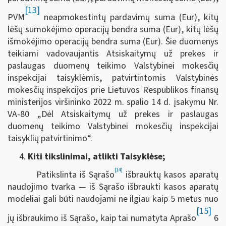
[13]
PVM
neapmokestintų pardavimų suma (Eur), kitų
lėšų sumokėjimo operacijų bendra suma (Eur), kitų lėšų
išmokėjimo operacijų bendra suma (Eur). Šie duomenys
teikiami vadovaujantis Atsiskaitymų už prekes ir
paslaugas duomenų teikimo Valstybinei mokesčių
inspekcijai taisyklėmis, patvirtintomis Valstybinės
mokesčių inspekcijos prie Lietuvos Respublikos finansų
ministerijos viršininko 2022 m. spalio 14 d. įsakymu Nr.
VA-80 „Dėl Atsiskaitymų už prekes ir paslaugas
duomenų teikimo Valstybinei mokesčių inspekcijai
taisyklių patvirtinimo“.
Kiti tikslinimai, atlikti Taisyklėse;
[14]
Patikslinta iš Sąrašo
išbrauktų kasos aparatų
naudojimo tvarka — iš Sąrašo išbraukti kasos aparatų
modeliai gali būti naudojami ne ilgiau kaip 5 metus nuo
[15]
jų išbraukimo iš Sąrašo, kaip tai numatyta Aprašo
6