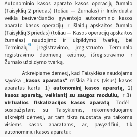
Autonominio kasos aparato kasos operacijų žurnalo
(Taisyklių 2 priedas) (toliau — Žurnalas) ir Individualia
veikla besiverčiančio gyventojo autonominio kasos
aparato kasos operacijų ir išlaidų apskaitos žurnalo
(Taisyklių 3 priedas)
(toliau — Kasos operacijų apskaitos
žurnalas)
naudojimo ir užpildymo tvarką, bei
[6]
Terminalų
įregistravimo, įregistruoto Terminalo
registravimo duomenų keitimo, išregistravimo ir
Žurnalo užpildymo tvarką.
Atkreipiame dėmesį, kad Taisyklėse naudojama
sąvoka „
kasos aparatas
“ reiškia šiuos (visus) kasos
aparatus kartu: 1)
autonominį kasos aparatą,
2)
kasos aparatą, veikiantį su saugos moduliu,
ir 3)
virtualios fiskalizacijos kasos aparatą
. Todėl
susipažįstant su Taisyklėmis, rekomenduojame
atkreipti dėmesį, ar tam tikra nuostata yra taikoma
visiems kasos aparatams, ar, pavyzdžiui, tik
autonominiui kasos aparatui: