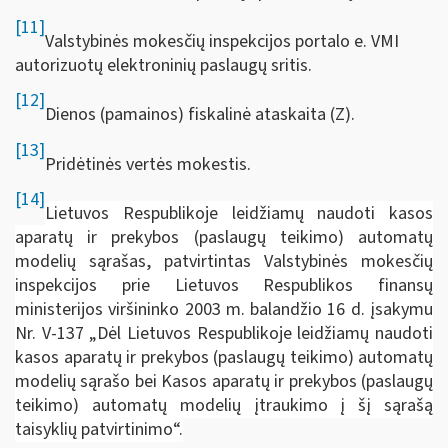
[11]
Valstybinės mokesčių inspekcijos portalo e. VMI
autorizuotų elektroninių paslaugų sritis.
[12]
Dienos (pamainos) fiskalinė ataskaita (Z).
[13]
Pridėtinės vertės mokestis.
[14]
Lietuvos Respublikoje leidžiamų naudoti kasos
aparatų ir prekybos (paslaugų teikimo) automatų
modelių sąrašas, patvirtintas Valstybinės mokesčių
inspekcijos prie Lietuvos Respublikos finansų
ministerijos viršininko 2003 m. balandžio 16 d. įsakymu
Nr. V-137 „Dėl Lietuvos Respublikoje leidžiamų naudoti
kasos aparatų ir prekybos (paslaugų teikimo) automatų
modelių sąrašo bei Kasos aparatų ir prekybos (paslaugų
teikimo) automatų modelių įtraukimo į šį sąrašą
taisyklių patvirtinimo“.