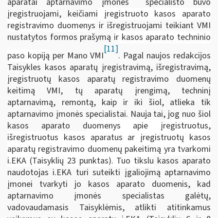
aparatai aptarnavimo įmonės
specialisto buvo
įregistruojami, keičiami
įregistruoto kasos aparato
registravimo duomenys
ir išregistruojami teikiant VMI
nustatytos formos prašymą
ir kasos aparato techninio
[11]
paso kopiją
per Mano VMI
. Pagal naujos redakcijos
Taisykles kasos aparatų įregistravimą, išregistravimą,
įregistruotų kasos aparatų registravimo duomenų
keitimą VMI, tų aparatų įrengimą, techninį
aptarnavimą, remontą, kaip ir iki šiol, atlieka tik
aptarnavimo įmonės specialistai. Nauja tai, jog nuo šiol
kasos aparato d
uomenys apie įregistruotus,
išregistruotus kasos aparatus ar įregistruotų kasos
aparatų registravimo duomenų pakeitimą yra tvarkomi
i.EKA (Taisyklių 23 punktas). Tuo tikslu
kasos aparato
naudotojas i.EKA turi suteikti įgaliojimą aptarnavimo
įmonei tvarkyti jo kasos aparato duomenis, kad
aptarnavimo įmonės specialistas galėtų,
vadovaudamasis Taisyklėmis, atlikti atitinkamus