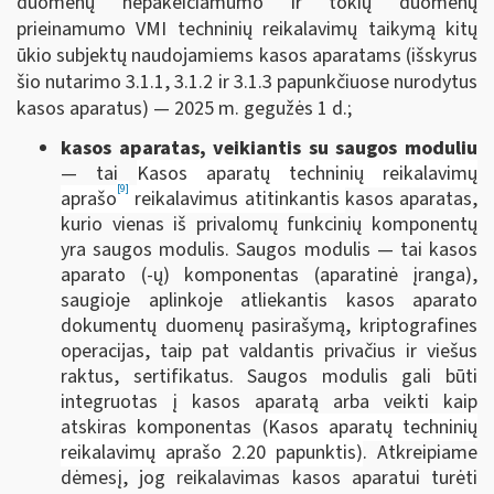
duomenų nepakeičiamumo ir tokių duomenų
prieinamumo VMI techninių reikalavimų taikymą kitų
ūkio subjektų naudojamiems kasos aparatams (išskyrus
šio nutarimo 3.1.1, 3.1.2 ir 3.1.3 papunkčiuose nurodytus
kasos aparatus) — 2025 m. gegužės 1 d.;
kasos aparatas, veikiantis su saugos moduliu
— tai
Kasos aparatų techninių reikalavimų
[9]
aprašo
reikalavimus atitinkantis
kasos aparatas,
kurio vienas iš privalomų funkcinių komponentų
yra saugos modulis. Saugos modulis — tai kasos
aparato (-ų) komponentas (aparatinė įranga),
saugioje aplinkoje atliekantis kasos aparato
dokumentų duomenų pasirašymą, kriptografines
operacijas, taip pat valdantis privačius ir viešus
raktus, sertifikatus. Saugos modulis gali būti
integruotas į kasos aparatą arba veikti kaip
atskiras komponentas (
Kasos aparatų techninių
reikalavimų aprašo 2.20 papunktis)
. Atkreipiame
dėmesį, jog reikalavimas kasos aparatui turėti