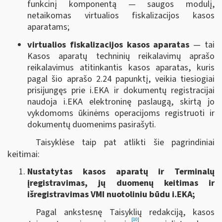
funkcinį komponentą — saugos modulį,
netaikomas virtualios fiskalizacijos kasos
aparatams;
virtualios fiskalizacijos kasos aparatas
— tai
Kasos aparatų techninių reikalavimų aprašo
reikalavimus atitinkantis kasos aparatas, kuris
pagal
šio aprašo 2.24 papunktį,
veikia tiesiogiai
prisijungęs prie i.EKA ir dokumentų registracijai
naudoja i.EKA elektroninę paslaugą, skirtą jo
vykdomoms ūkinėms operacijoms registruoti ir
dokumentų duomenims pasirašyti.
Taisyklėse taip pat atlikti šie pagrindiniai
keitimai:
Nustatytas kasos aparatų ir Terminalų
įregistravimas, jų duomenų keitimas ir
išregistravimas VMI nuotoliniu būdu i.EKA;
Pagal ankstesnę Taisyklių redakciją, kasos
[10]