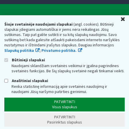
Valstybinė mokesčių inspekcija prie Lietuvos
U
Respublikos finansų ministerijos
Šioje svetainėje naudojami slapukai
(angl. cookies). Būtinieji
slapukai įdiegiami automatiškai ir jiems nėra reikalingas Jūsų
Biudžetinė įstaiga. Juridinio asmens kodas — 188659752,
sutikimas. Taip pat galite sutikti ir su kitų slapukų naudojimu. Savo
adresas: Vasario 16-osios g. 14, 01107 Vilnius, Lietuva, el.paštas:
sutikimą bet kada galėsite atšaukti pakeisdami interneto naršyklės
vmi@vmi.lt
, E. pristatymo dėžutės adresas 188659752
nustatymus ir ištrindami įrašytus slapukus. Daugiau informacijos
Duomenys apie Valstybinę mokesčių inspekciją prie Lietuvos
Slapukų politika
;
Privatumo politika.
Respublikos finansų ministerijos kaupiami ir saugomi Juridinių
asmenų registre
Būtinieji slapukai
Naudojami sklandžiam svetainės veikimui ir įgalina pagrindines
svetainės funkcijas. Be šių slapukų svetainė negali tinkamai veikti.
Analitiniai slapukai
Renka statistinę informaciją apie svetainės naudojimą ir
naudojami Jūsų naršymo patirties gerinimui.
PATVIRTINTI
Visus slapukus
PATVIRTINTI
Pasirinktus slapukus