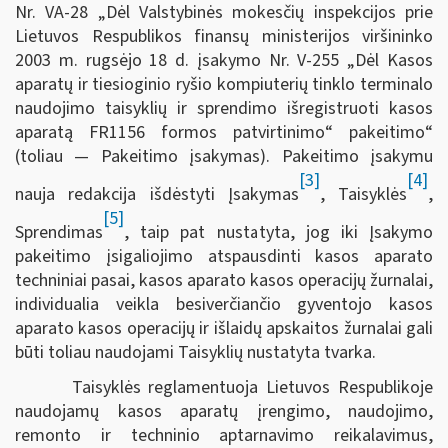
Nr. VA-28 „Dėl Valstybinės mokesčių inspekcijos prie
Lietuvos Respublikos finansų ministerijos viršininko
2003 m. rugsėjo 18 d. įsakymo Nr. V-255 „Dėl Kasos
aparatų ir tiesioginio ryšio kompiuterių tinklo terminalo
naudojimo taisyklių ir sprendimo išregistruoti kasos
aparatą FR1156 formos patvirtinimo“ pakeitimo“
(toliau — Pakeitimo įsakymas). Pakeitimo įsakymu
[3]
[4]
nauja redakcija išdėstyti Įsakymas
, Taisyklės
,
[5]
Sprendimas
, taip pat nustatyta, jog iki Įsakymo
pakeitimo įsigaliojimo atspausdinti kasos aparato
techniniai pasai, kasos aparato kasos operacijų žurnalai,
individualia veikla besiverčiančio gyventojo kasos
aparato kasos operacijų ir išlaidų apskaitos žurnalai gali
būti toliau naudojami Taisyklių nustatyta tvarka.
Taisyklės reglamentuoja Lietuvos Respublikoje
naudojamų kasos aparatų įrengimo, naudojimo,
remonto ir techninio aptarnavimo reikalavimus,