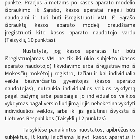
punkte. Praėjus 5 metams po kasos aparato modelio
išbraukimo iš Sąrašo, kasos aparatai negali būti
naudojami ir turi būti išregistruoti VMI. Iš Sąrašo
išbrauktą kasos aparato modelį draudžiama
įregistruoti kito kasos aparato naudotojo vardu
(Taisyklių 10 punktas).
Nustatyta, jog kasos aparatas turi būti
išregistruojamas VMI ne tik iki ūkio subjekto (kasos
aparato naudotojo) likvidavimo arba išregistravimo iš
Mokesčių mokėtojų registro, tačiau ir kai individualia
veikla besiverčiantis gyventojas (kasos aparato
naudotojas), nutraukia individualios veiklos vykdymą
pagal pažymą arba pasibaigia jo individualios veiklos
vykdymas pagal verslo liudijimą ir jis nebeketina vykdyti
individualios veiklos, arba iki jis galutinai išvyksta iš
Lietuvos Respublikos (Taisyklių 12 punktas).
Taisyklėse panaikintos nuostatos, apibrėžusios
subjektus, iš kurių leidžiama įsigyti kasos aparatus ir