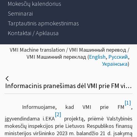
Mokesčių kalendorius
Seminarai
Tarptautinis apmokestinimas
Kontaktai / Apklausa
VMI Machine translation / VMI Машинный перевод /
VMI Машинний переклад (
English
,
Русский
,
Українська
)
Informacinis pranešimas dėl VMI prie FM viršininko 2023 m. balandžio 21 d. įsakymo Nr. VA-28 „Dėl VMI prie FM viršininko 2003 m. rugsėjo 18 d. įsakymo Nr. V-255 „Dėl Kasos aparatų ir tiesioginio ryšio kompiuterių tinklo terminalų naudojimo taisyklių ir Sprendimo išregistruoti kasos aparatą FR1156 formos patvirtinimo“ pakeitimo“
[1]
Informuojame, kad VMI prie FM
,
[2]
įgyvendindama i.EKA
projektą, priėmė Valstybinės
mokesčių inspekcijos prie Lietuvos Respublikos finansų
ministerijos viršininko 2023 m. balandžio 21 d. įsakymą