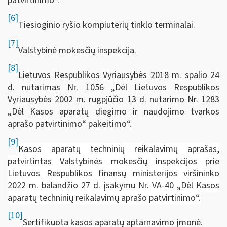
patvirtinimo“.
[6]
Tiesioginio ryšio kompiuterių tinklo terminalai.
[7]
Valstybinė mokesčių inspekcija.
[8]
Lietuvos Respublikos Vyriausybės 2018 m. spalio 24
d. nutarimas Nr. 1056 „Dėl Lietuvos Respublikos
Vyriausybės 2002 m. rugpjūčio 13 d. nutarimo Nr. 1283
„Dėl Kasos aparatų diegimo ir naudojimo tvarkos
aprašo patvirtinimo“ pakeitimo“.
[9]
Kasos aparatų techninių reikalavimų aprašas,
patvirtintas Valstybinės mokesčių inspekcijos prie
Lietuvos Respublikos finansų ministerijos viršininko
2022 m. balandžio 27 d. įsakymu Nr. VA-40 „Dėl Kasos
aparatų techninių reikalavimų aprašo patvirtinimo“.
[10]
Sertifikuota kasos aparatų aptarnavimo įmonė.