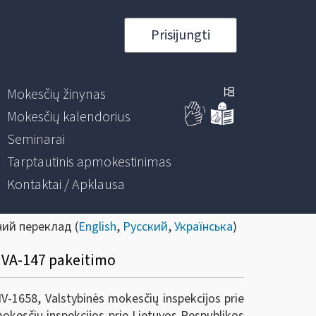
Prisijungti
Mokesčių žinynas
Mokesčių kalendorius
Seminarai
Tarptautinis apmokestinimas
Kontaktai / Apklausa
ний переклад (
English
,
Русский
,
Українська
)
. VA-147 pakeitimo
V-1658, Valstybinės mokesčių inspekcijos prie
okesčių inspekcijos prie Lietuvos Respublikos