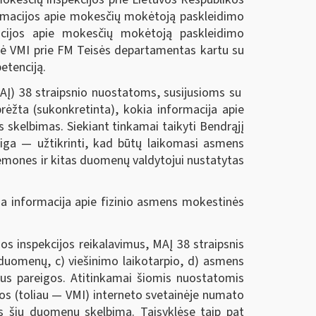
formacijos apie mokesčių mokėtoją paskleidimo
acijos apie mokesčių mokėtoją paskleidimo
engė VMI prie FM Teisės departamentas kartu su
etenciją.
AĮ) 38 straipsnio nuostatoms, susijusioms su
rėžta (sukonkretinta), kokia informacija apie
skelbimas. Siekiant tinkamai taikyti Bendrąjį
ga — užtikrinti, kad būtų laikomasi asmens
emones ir kitas duomenų valdytojui nustatytas
ma informacija apie fizinio asmens mokestinės
s inspekcijos reikalavimus, MAĮ 38 straipsnis
duomenų, c) viešinimo laikotarpio, d) asmens
aus pareigos. Atitinkamai šiomis nuostatomis
os (toliau — VMI) interneto svetainėje numato
ys šių duomenų skelbimą. Taisyklėse taip pat