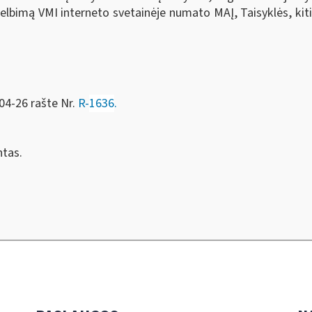
bimą VMI interneto svetainėje numato MAĮ, Taisyklės, kiti
04-26 rašte Nr.
R-
1636
.
tas.