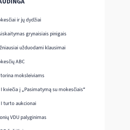
AUDINGA
kesčiai ir jų dydžiai
siskaitymas grynaisiais pinigais
žniausiai užduodami klausimai
kesčių ABC
ktorina moksleiviams
I kviečia į „Pasimatymą su mokesčiais“
I turto aukcionai
onių VDU palyginimas