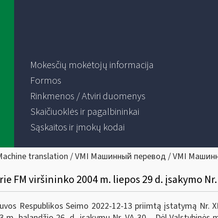
Mokesčių mokėtojų informacija
Formos
Rinkmenos / Atviri duomenys
Skaičiuoklės ir pagalbininkai
Sąskaitos ir įmokų kodai
Machine translation / VMI Машинный перевод / VMI Машин
ie FM viršininko 2004 m. liepos 29 d. įsakymo Nr
tuvos Respublikos Seimo 2022-12-13 priimtą įstatymą Nr. XI
23 m. balandžio 26 d. įsakymu Nr. VA-30 „Dėl
Valstybinės m