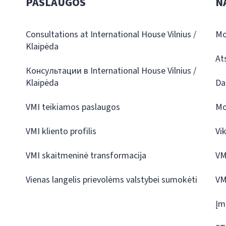
PASLAUGOS
N
Consultations at International House Vilnius /
Mo
Klaipėda
At
Консультации в International House Vilnius /
Klaipėda
Da
VMI teikiamos paslaugos
Mo
VMI kliento profilis
Vi
VMI skaitmeninė transformacija
VM
Vienas langelis prievolėms valstybei sumokėti
VM
Įm