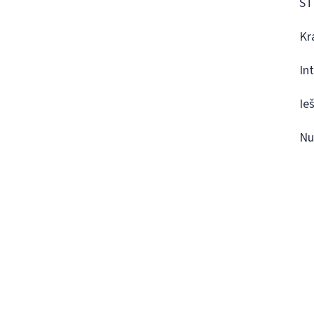
ST
Kr
In
Ie
Nu