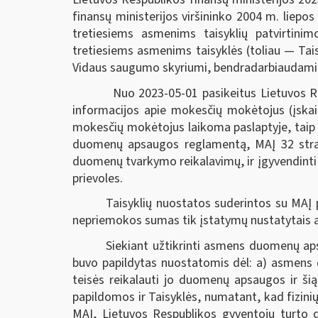
finansų ministerijos viršininko 2004 m. liep
tretiesiems asmenims taisyklių patvirtin
tretiesiems asmenims taisyklės (toliau — Tais
Vidaus saugumo skyriumi, bendradarbiaudami su
Nuo 2023-05-01 pasikeitus Lietuvos R
informacijos apie mokesčių mokėtojus (įskait
mokesčių mokėtojus laikoma paslaptyje, taip 
duomenų apsaugos reglamentą, MAĮ 32 strai
duomenų tvarkymo reikalavimų, ir įgyvendinti
prievoles.
Taisyklių nuostatos suderintos su MAĮ 
nepriemokos sumas tik įstatymų nustatytais a
Siekiant užtikrinti asmens duomenų aps
buvo papildytas nuostatomis dėl: a) asmens 
teisės reikalauti jo duomenų apsaugos ir ši
papildomos ir Taisyklės, numatant, kad fizin
MAĮ, Lietuvos Respublikos gyventojų turto d