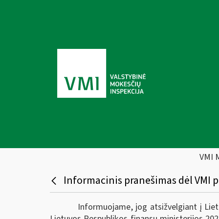
VMI 
Informacinis pranešimas dėl VMI pr
Informuojame, jog atsižvelgiant į Lie
Lietuvos Respublikos finansų ministerijos 20