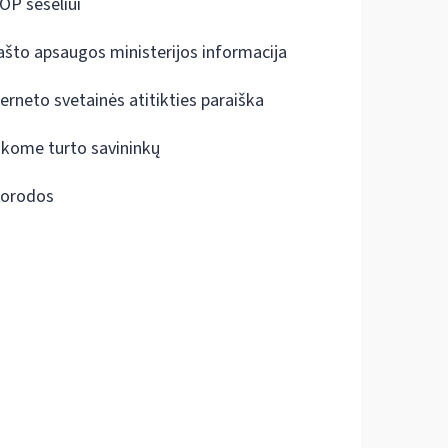
OP šešėliui
ašto apsaugos ministerijos informacija
terneto svetainės atitikties paraiška
škome turto savininkų
orodos