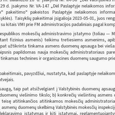
os 29 d. įsakymo Nr. VA-147 „Dėl Paslaptyje nelaikomos in
imo“ pakeitimo“ pakeistos Paslaptyje nelaikomos inform
yklės). Taisyklių pakeitimai įsigalioja 2023-05-01, juos r
 kitais VMI prie FM administracijos padaliniais pagal komp
espublikos mokesčių administravimo įstatymo (toliau — M
ant fizinius asmenis) teikimu tretiesiems asmenims, apib
pat užtikrinta tinkama asmens duomenų apsauga bei viešas 
psnis papildomas nauja mokesčių administratoriaus parei
 tinkamas technines ir organizacines duomenų saugumo pri
pakeitimais, pavyzdžiui, nustatyta, kad paslaptyje nelaiko
tvejais.
augą, taip pat atsižvelgiant į Valstybinės duomenų apsaugo
duomenų viešinimo tikslo; b) konkrečių viešintinų asmens 
ą teisę atitinkančios atitinkamos mokesčių administratori
ių asmenų duomenų skelbimą Valstybinės mokesčių inspekcij
eklaravimo įstatymas ir kiti įstatymai, reglamentuojant