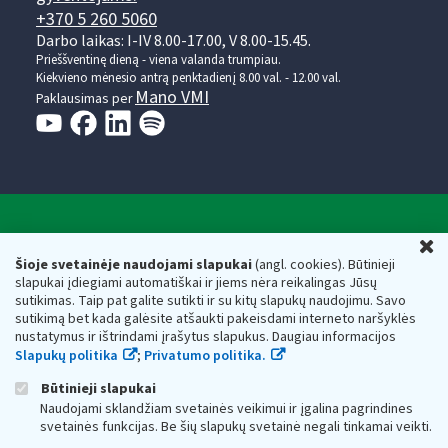
+370 5 260 5060
Darbo laikas: I-IV 8.00-17.00, V 8.00-15.45.
Prieššventinę dieną - viena valanda trumpiau.
Kiekvieno mėnesio antrą penktadienį 8.00 val. - 12.00 val.
Mano VMI
Paklausimas per
Valstybinė mokesčių inspekcija prie Lietuvos
U
Respublikos finansų ministerijos
Šioje svetainėje naudojami slapukai
(angl. cookies). Būtinieji
slapukai įdiegiami automatiškai ir jiems nėra reikalingas Jūsų
Biudžetinė įstaiga. Juridinio asmens kodas — 188659752,
sutikimas. Taip pat galite sutikti ir su kitų slapukų naudojimu. Savo
adresas: Vasario 16-osios g. 14, 01107 Vilnius, Lietuva, el.paštas:
sutikimą bet kada galėsite atšaukti pakeisdami interneto naršyklės
vmi@vmi.lt
, E. pristatymo dėžutės adresas 188659752
nustatymus ir ištrindami įrašytus slapukus. Daugiau informacijos
Duomenys apie Valstybinę mokesčių inspekciją prie Lietuvos
Slapukų politika
;
Privatumo politika.
Respublikos finansų ministerijos kaupiami ir saugomi Juridinių
asmenų registre
Būtinieji slapukai
Naudojami sklandžiam svetainės veikimui ir įgalina pagrindines
svetainės funkcijas. Be šių slapukų svetainė negali tinkamai veikti.