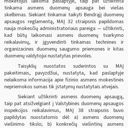
mokėtojus laikoma paslaptyje, taip pat užtikrinta
tinkama asmens duomenų apsauga bei viešas
skelbimas. Siekiant tinkamai taikyti Bendrąjį duomenų
apsaugos reglamentą, MAĮ 32 straipsnis papildomas
nauja mokesčių administratoriaus pareiga — užtikrinti,
kad būtų laikomasi asmens duomenų tvarkymo
reikalavimų, ir įgyvendinti tinkamas technines ir
organizacines duomenų saugumo priemones ir kitas
duomenų valdytojui nustatytas prievoles.
Taisyklių nuostatos suderintos su MAĮ
pakeitimais, pavyzdžiui, nustatyta, kad paslaptyje
nelaikoma informacija apie fizinio asmens mokestinės
nepriemokos sumas tik įstatymų nustatytais atvejais.
Siekiant užtikrinti asmens duomenų apsaugą,
taip pat atsižvelgiant į Valstybinės duomenų apsaugos
inspekcijos reikalavimus, MAĮ 38 straipsnis buvo
papildytas nuostatomis dėl: a) asmens duomenų
viešinimo tikslo; b) konkrečių viešintinų asmens