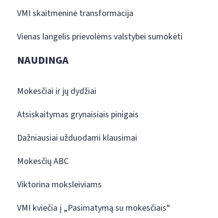
VMI skaitmeninė transformacija
Vienas langelis prievolėms valstybei sumokėti
NAUDINGA
Mokesčiai ir jų dydžiai
Atsiskaitymas grynaisiais pinigais
Dažniausiai užduodami klausimai
Mokesčių ABC
Viktorina moksleiviams
VMI kviečia į „Pasimatymą su mokesčiais“