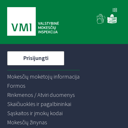
Prisijungti
Mokesčių mokėtojų informacija
Formos
Rinkmenos / Atviri duomenys
Skaičiuoklės ir pagalbininkai
Sąskaitos ir įmokų kodai
Mokesčių žinynas