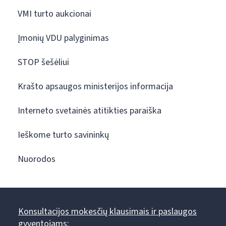
VMI turto aukcionai
Įmonių VDU palyginimas
STOP šešėliui
Krašto apsaugos ministerijos informacija
Interneto svetainės atitikties paraiška
Ieškome turto savininkų
Nuorodos
Konsultacijos mokesčių klausimais ir paslaugos
gyventojams: