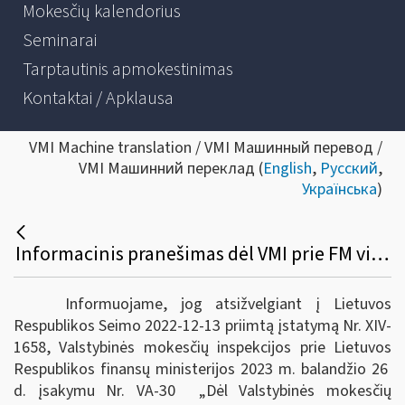
Mokesčių kalendorius
Seminarai
Tarptautinis apmokestinimas
Kontaktai / Apklausa
VMI Machine translation / VMI Машинный перевод /
VMI Машинний переклад (
English
,
Русский
,
Українська
)
Informacinis pranešimas dėl VMI prie FM viršininko 2004 m. liepos 29 d. įsakymo Nr. VA-147 pakeitimo
Informuojame, jog atsižvelgiant į Lietuvos
Respublikos Seimo 2022-12-13 priimtą įstatymą Nr. XIV-
1658, Valstybinės mokesčių inspekcijos prie Lietuvos
Respublikos finansų ministerijos 2023 m. balandžio 26
d. įsakymu Nr. VA-30 „Dėl
Valstybinės mokesčių