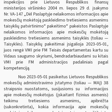
inspekcijos prie Lietuvos Respublikos finansų
ministerijos viršininko 2004 m. liepos 29 d. įsakymo
Nr. VA-147 „Dėl Paslaptyje nelaikomos informacijos apie
mokesčių mokėtoją paskleidimo tretiesiems asmenims
taisyklių patvirtinimo“ pakeitimo“ pakeistos Paslaptyje
nelaikomos informacijos apie mokesčių mokėtoją
paskleidimo tretiesiems asmenims taisyklės (toliau —
Taisyklės). Taisyklių pakeitimai įsigalioja 2023-05-01,
juos rengė VMI prie FM Teisės departamentas kartu su
Vidaus saugumo skyriumi, bendradarbiaudami su kitais
VMI prie FM administracijos padaliniais pagal
kompetenciją.
Nuo 2023-05-01 pasikeitus Lietuvos Respublikos
mokesčių administravimo įstatymo (toliau — MAĮ) 38
straipsnio nuostatoms, susijusioms su informacijos
apie mokesčių mokėtojus (įskaitant fizinius asmenis)
teikimu tretiesiems asmenims, apibrėžta
(sukonkretinta), kokia informacija apie mokesčių