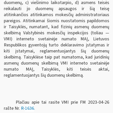
duomenų, c) viešinimo laikotarpio, d) asmens teisės
reikalauti jo duomenų apsaugos ir šią teisę
atitinkančios atitinkamos mokesčių administratoriaus
pareigos. Atitinkamai šiomis nuostatomis papildomos
ir Taisyklės, numatant, kad fizinių asmenų duomenų
skelbimą Valstybinės mokesčių inspekcijos (toliau —
VMI) interneto svetainėje numato MAĮ, Lietuvos
Respublikos gyventojų turto deklaravimo įstatymas ir
kiti įstatymai, reglamentuojantys šių duomenų
skelbimą. Taisyklėse taip pat numatoma, kad juridinių
asmenų duomenų skelbimą VMI interneto svetainėje
numato MAĮ, Taisyklės, kiti teisės aktai,
reglamentuojantys šių duomenų skelbimą.
Plačiau apie tai rasite VMI prie FM 2023-04-26
rašte Nr.
R-
1636
.