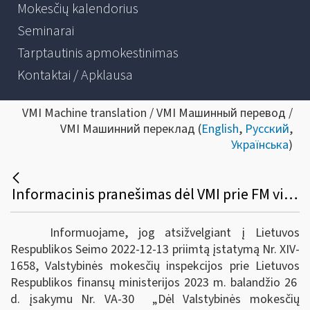
Mokesčių kalendorius
Seminarai
Tarptautinis apmokestinimas
Kontaktai / Apklausa
VMI Machine translation / VMI Машинный перевод /
VMI Машинний переклад (
English
,
Русский
,
Українська
)
Informacinis pranešimas dėl VMI prie FM viršininko 2004 m. liepos 29 d. įsakymo Nr. VA-147 pakeitimo
Informuojame, jog atsižvelgiant į Lietuvos
Respublikos Seimo 2022-12-13 priimtą įstatymą Nr. XIV-
1658, Valstybinės mokesčių inspekcijos prie Lietuvos
Respublikos finansų ministerijos 2023 m. balandžio 26
d. įsakymu Nr. VA-30 „Dėl
Valstybinės mokesčių