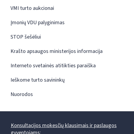
VMI turto aukcionai
Įmonių VDU palyginimas
STOP šešėliui
Krašto apsaugos ministerijos informacija
Interneto svetainės atitikties paraiška
Ieškome turto savininkų
Nuorodos
Konsultacijos mokesčių klausimais ir paslaugos
gyventojams: