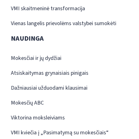
VMI skaitmeninė transformacija
Vienas langelis prievolėms valstybei sumokėti
NAUDINGA
Mokesčiai ir jų dydžiai
Atsiskaitymas grynaisiais pinigais
Dažniausiai užduodami klausimai
Mokesčių ABC
Viktorina moksleiviams
VMI kviečia į „Pasimatymą su mokesčiais“