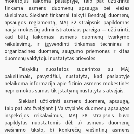
mokėtojus laikoma paslaptyje, taip pat užtikrinta
tinkama asmens duomenų apsauga bei viešas
skelbimas. Siekiant tinkamai taikyti Bendrąjį duomenų
apsaugos reglamentą, MAĮ 32 straipsnis papildomas
nauja mokesčių administratoriaus pareiga — užtikrinti,
kad būtų laikomasi asmens duomenų tvarkymo
reikalavimų, ir įgyvendinti tinkamas technines ir
organizacines duomenų saugumo priemones ir kitas
duomenų valdytojui nustatytas prievoles.
Taisyklių nuostatos suderintos su MAĮ
pakeitimais, pavyzdžiui, nustatyta, kad paslaptyje
nelaikoma informacija apie fizinio asmens mokestinės
nepriemokos sumas tik įstatymų nustatytais atvejais.
Siekiant užtikrinti asmens duomenų apsaugą,
taip pat atsižvelgiant į Valstybinės duomenų apsaugos
inspekcijos reikalavimus, MAĮ 38 straipsnis buvo
papildytas nuostatomis dėl: a) asmens duomenų
viešinimo tikslo; b) konkrečių viešintinų asmens