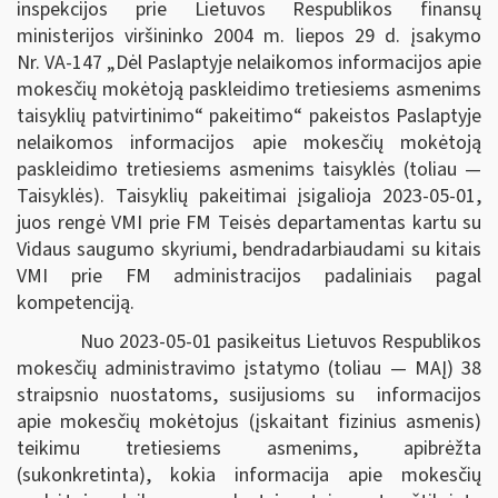
inspekcijos prie Lietuvos Respublikos finansų
ministerijos viršininko 2004 m. liepos 29 d. įsakymo
Nr. VA-147 „Dėl Paslaptyje nelaikomos informacijos apie
mokesčių mokėtoją paskleidimo tretiesiems asmenims
taisyklių patvirtinimo“ pakeitimo“ pakeistos Paslaptyje
nelaikomos informacijos apie mokesčių mokėtoją
paskleidimo tretiesiems asmenims taisyklės (toliau —
Taisyklės). Taisyklių pakeitimai įsigalioja 2023-05-01,
juos rengė VMI prie FM Teisės departamentas kartu su
Vidaus saugumo skyriumi, bendradarbiaudami su kitais
VMI prie FM administracijos padaliniais pagal
kompetenciją.
Nuo 2023-05-01 pasikeitus Lietuvos Respublikos
mokesčių administravimo įstatymo (toliau — MAĮ) 38
straipsnio nuostatoms, susijusioms su informacijos
apie mokesčių mokėtojus (įskaitant fizinius asmenis)
teikimu tretiesiems asmenims, apibrėžta
(sukonkretinta), kokia informacija apie mokesčių