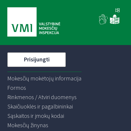
Prisijungti
Mokesčių mokėtojų informacija
Formos
Rinkmenos / Atviri duomenys
Skaičiuoklės ir pagalbininkai
Sąskaitos ir įmokų kodai
Mokesčių žinynas