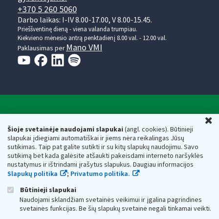
+370 5 260 5060
Darbo laikas: I-IV 8.00-17.00, V 8.00-15.45.
Prieššventinę dieną - viena valanda trumpiau.
Kiekvieno mėnesio antrą penktadienį 8.00 val. - 12.00 val.
Mano VMI
Paklausimas per
Valstybinė mokesčių inspekcija prie Lietuvos
U
Respublikos finansų ministerijos
Šioje svetainėje naudojami slapukai
(angl. cookies). Būtinieji
slapukai įdiegiami automatiškai ir jiems nėra reikalingas Jūsų
Biudžetinė įstaiga. Juridinio asmens kodas — 188659752,
sutikimas. Taip pat galite sutikti ir su kitų slapukų naudojimu. Savo
adresas: Vasario 16-osios g. 14, 01107 Vilnius, Lietuva, el.paštas:
sutikimą bet kada galėsite atšaukti pakeisdami interneto naršyklės
vmi@vmi.lt
, E. pristatymo dėžutės adresas 188659752
nustatymus ir ištrindami įrašytus slapukus. Daugiau informacijos
Duomenys apie Valstybinę mokesčių inspekciją prie Lietuvos
Slapukų politika
;
Privatumo politika.
Respublikos finansų ministerijos kaupiami ir saugomi Juridinių
asmenų registre
Būtinieji slapukai
Naudojami sklandžiam svetainės veikimui ir įgalina pagrindines
svetainės funkcijas. Be šių slapukų svetainė negali tinkamai veikti.