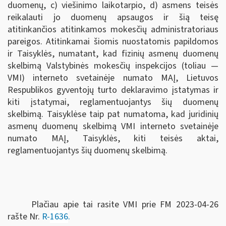
duomenų, c) viešinimo laikotarpio, d) asmens teisės
reikalauti jo duomenų apsaugos ir šią teisę
atitinkančios atitinkamos mokesčių administratoriaus
pareigos. Atitinkamai šiomis nuostatomis papildomos
ir Taisyklės, numatant, kad fizinių asmenų duomenų
skelbimą Valstybinės mokesčių inspekcijos (toliau —
VMI) interneto svetainėje numato MAĮ, Lietuvos
Respublikos gyventojų turto deklaravimo įstatymas ir
kiti įstatymai, reglamentuojantys šių duomenų
skelbimą. Taisyklėse taip pat numatoma, kad juridinių
asmenų duomenų skelbimą VMI interneto svetainėje
numato MAĮ, Taisyklės, kiti teisės aktai,
reglamentuojantys šių duomenų skelbimą.
Plačiau apie tai rasite VMI prie FM 2023-04-26
rašte Nr.
R-
1636
.