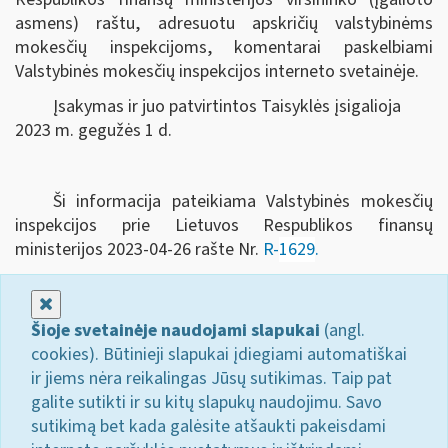
asmens) raštu, adresuotu apskričių valstybinėms
mokesčių inspekcijoms, komentarai paskelbiami
Valstybinės mokesčių inspekcijos interneto svetainėje.
Įsakymas ir juo patvirtintos Taisyklės įsigalioja
2023 m. gegužės 1 d.
Ši informacija pateikiama Valstybinės mokesčių
inspekcijos prie Lietuvos Respublikos finansų
ministerijos 2023-04-26 rašte Nr.
R-
1629
.
Uždaryti
Šioje svetainėje naudojami slapukai
(angl.
cookies). Būtinieji slapukai įdiegiami automatiškai
ir jiems nėra reikalingas Jūsų sutikimas. Taip pat
galite sutikti ir su kitų slapukų naudojimu. Savo
sutikimą bet kada galėsite atšaukti pakeisdami