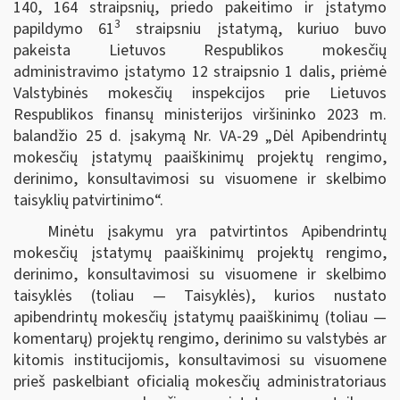
140, 164 straipsnių, priedo pakeitimo ir įstatymo
3
papildymo 61
straipsniu įstatymą, kuriuo buvo
pakeista Lietuvos Respublikos mokesčių
administravimo įstatymo 12 straipsnio 1 dalis, priėmė
Valstybinės mokesčių inspekcijos prie Lietuvos
Respublikos finansų ministerijos viršininko 2023 m.
balandžio 25 d. įsakymą Nr. VA-29 „Dėl Apibendrintų
mokesčių įstatymų paaiškinimų projektų rengimo,
derinimo, konsultavimosi su visuomene ir skelbimo
taisyklių patvirtinimo“.
Minėtu įsakymu yra patvirtintos Apibendrintų
mokesčių įstatymų paaiškinimų projektų rengimo,
derinimo, konsultavimosi su visuomene ir skelbimo
taisyklės (toliau — Taisyklės), kurios nustato
apibendrintų mokesčių įstatymų paaiškinimų (toliau —
komentarų) projektų rengimo, derinimo su valstybės ar
kitomis institucijomis, konsultavimosi su visuomene
prieš paskelbiant oficialią mokesčių administratoriaus