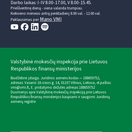
Darbo laikas: I-IV 8.00-17.00, V 8.00-15.45.
Prieššventinę dieną - viena valanda trumpiau.
Kiekvieno mėnesio antrą penktadienį 8.00 val. - 12.00 val.
Mano VMI
Paklausimas per
Valstybinė mokesčių inspekcija prie Lietuvos
Respublikos finansų ministerijos
Biudžetinė įstaiga. Juridinio asmens kodas — 188659752,
adresas: Vasario 16-osios g. 14, 01107 Vilnius, Lietuva, el.paštas:
vmi@vmi.lt
, E. pristatymo dėžutės adresas 188659752
Duomenys apie Valstybinę mokesčių inspekciją prie Lietuvos
Respublikos finansų ministerijos kaupiami ir saugomi Juridinių
asmenų registre