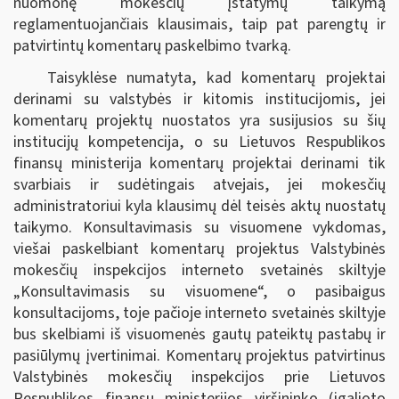
nuomonę mokesčių įstatymų taikymą
reglamentuojančiais klausimais, taip pat parengtų ir
patvirtintų komentarų paskelbimo tvarką.
Taisyklėse numatyta, kad komentarų projektai
derinami su valstybės ir kitomis institucijomis, jei
komentarų projektų nuostatos yra susijusios su šių
institucijų kompetencija, o su Lietuvos Respublikos
finansų ministerija komentarų projektai derinami tik
svarbiais ir sudėtingais atvejais, jei mokesčių
administratoriui kyla klausimų dėl teisės aktų nuostatų
taikymo. Konsultavimasis su visuomene vykdomas,
viešai paskelbiant komentarų projektus Valstybinės
mokesčių inspekcijos interneto svetainės skiltyje
„Konsultavimasis su visuomene“, o pasibaigus
konsultacijoms, toje pačioje interneto svetainės skiltyje
bus skelbiami iš visuomenės gautų pateiktų pastabų ir
pasiūlymų įvertinimai. Komentarų projektus patvirtinus
Valstybinės mokesčių inspekcijos prie Lietuvos
Respublikos finansų ministerijos viršininko (įgalioto