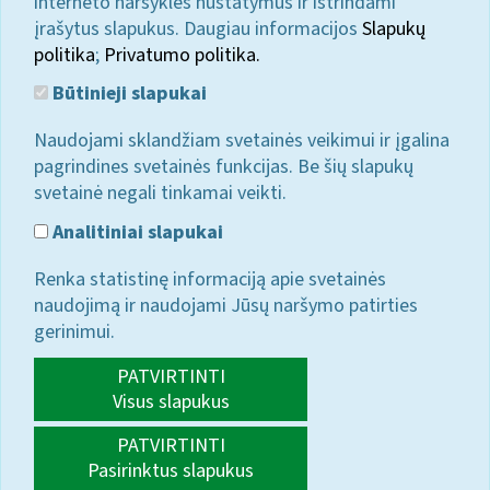
interneto naršyklės nustatymus ir ištrindami
įrašytus slapukus. Daugiau informacijos
Slapukų
politika
;
Privatumo politika.
Būtinieji slapukai
Naudojami sklandžiam svetainės veikimui ir įgalina
pagrindines svetainės funkcijas. Be šių slapukų
svetainė negali tinkamai veikti.
Analitiniai slapukai
Renka statistinę informaciją apie svetainės
naudojimą ir naudojami Jūsų naršymo patirties
gerinimui.
PATVIRTINTI
Visus slapukus
PATVIRTINTI
Pasirinktus slapukus