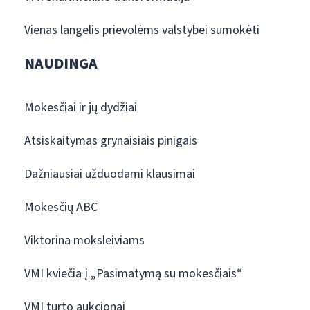
Vienas langelis prievolėms valstybei sumokėti
NAUDINGA
Mokesčiai ir jų dydžiai
Atsiskaitymas grynaisiais pinigais
Dažniausiai užduodami klausimai
Mokesčių ABC
Viktorina moksleiviams
VMI kviečia į „Pasimatymą su mokesčiais“
VMI turto aukcionai