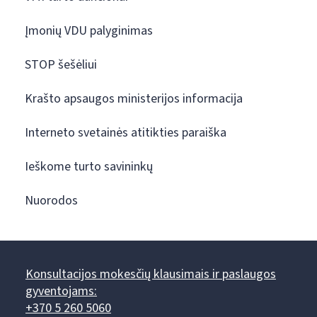
Įmonių VDU palyginimas
STOP šešėliui
Krašto apsaugos ministerijos informacija
Interneto svetainės atitikties paraiška
Ieškome turto savininkų
Nuorodos
Konsultacijos mokesčių klausimais ir paslaugos
gyventojams:
+370 5 260 5060