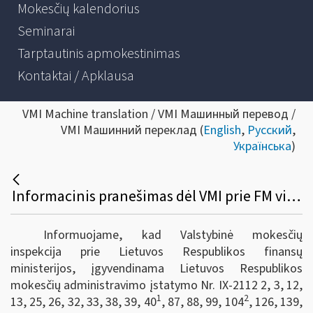
Mokesčių kalendorius
Seminarai
Tarptautinis apmokestinimas
Kontaktai / Apklausa
VMI Machine translation / VMI Машинный перевод /
VMI Машинний переклад (
English
,
Русский
,
Українська
)
Informacinis pranešimas dėl VMI prie FM viršininko 2023 m. balandžio 25 d. įsakymo Nr. VA-29 „Dėl apibendrintų mokesčių įstatymų paaiškinimų projektų rengimo, derinimo, konsultavimosi su visuomene ir skelbimo taisyklių patvirtinimo“
Informuojame, kad Valstybinė mokesčių
inspekcija prie Lietuvos Respublikos finansų
ministerijos, įgyvendinama Lietuvos Respublikos
mokesčių administravimo įstatymo Nr. IX-2112 2, 3, 12,
1
2
13, 25, 26, 32, 33, 38, 39, 40
, 87, 88, 99, 104
, 126, 139,