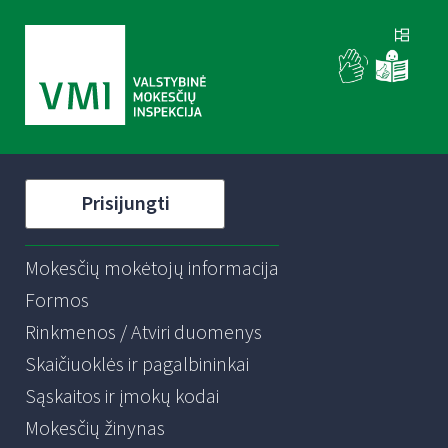
Prisijungti
Mokesčių mokėtojų informacija
Formos
Rinkmenos / Atviri duomenys
Skaičiuoklės ir pagalbininkai
Sąskaitos ir įmokų kodai
Mokesčių žinynas