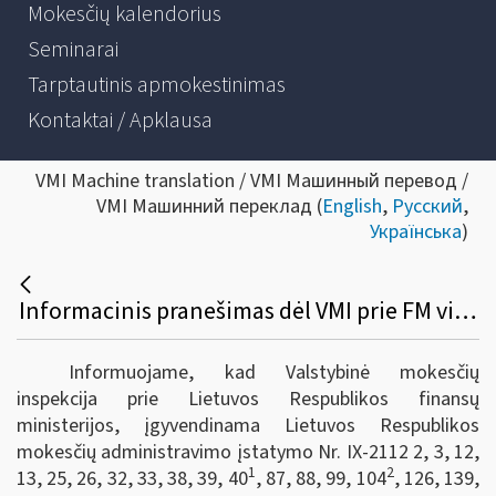
Mokesčių kalendorius
Seminarai
Tarptautinis apmokestinimas
Kontaktai / Apklausa
VMI Machine translation / VMI Машинный перевод /
VMI Машинний переклад (
English
,
Русский
,
Українська
)
Informacinis pranešimas dėl VMI prie FM viršininko 2023 m. balandžio 25 d. įsakymo Nr. VA-29 „Dėl apibendrintų mokesčių įstatymų paaiškinimų projektų rengimo, derinimo, konsultavimosi su visuomene ir skelbimo taisyklių patvirtinimo“
Informuojame, kad Valstybinė mokesčių
inspekcija prie Lietuvos Respublikos finansų
ministerijos, įgyvendinama Lietuvos Respublikos
mokesčių administravimo įstatymo Nr. IX-2112 2, 3, 12,
1
2
13, 25, 26, 32, 33, 38, 39, 40
, 87, 88, 99, 104
, 126, 139,