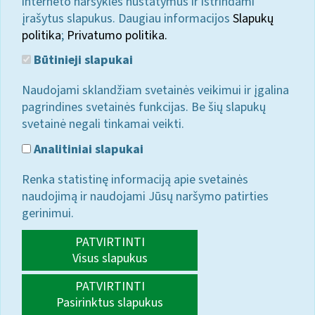
interneto naršyklės nustatymus ir ištrindami
įrašytus slapukus. Daugiau informacijos
Slapukų
politika
;
Privatumo politika.
Būtinieji slapukai
Naudojami sklandžiam svetainės veikimui ir įgalina
pagrindines svetainės funkcijas. Be šių slapukų
svetainė negali tinkamai veikti.
Analitiniai slapukai
Renka statistinę informaciją apie svetainės
naudojimą ir naudojami Jūsų naršymo patirties
gerinimui.
PATVIRTINTI
Visus slapukus
PATVIRTINTI
Pasirinktus slapukus