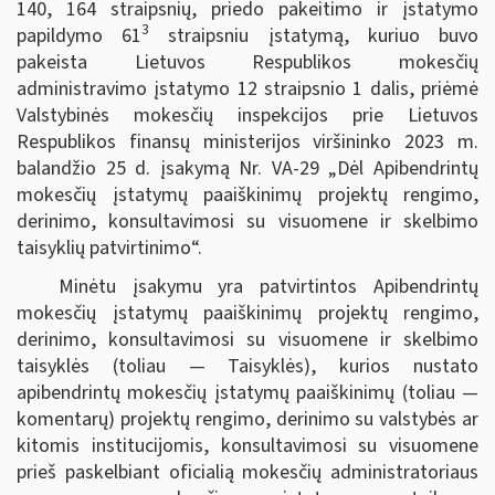
140, 164 straipsnių, priedo pakeitimo ir įstatymo
3
papildymo 61
straipsniu įstatymą, kuriuo buvo
pakeista Lietuvos Respublikos mokesčių
administravimo įstatymo 12 straipsnio 1 dalis, priėmė
Valstybinės mokesčių inspekcijos prie Lietuvos
Respublikos finansų ministerijos viršininko 2023 m.
balandžio 25 d. įsakymą Nr. VA-29 „Dėl Apibendrintų
mokesčių įstatymų paaiškinimų projektų rengimo,
derinimo, konsultavimosi su visuomene ir skelbimo
taisyklių patvirtinimo“.
Minėtu įsakymu yra patvirtintos Apibendrintų
mokesčių įstatymų paaiškinimų projektų rengimo,
derinimo, konsultavimosi su visuomene ir skelbimo
taisyklės (toliau — Taisyklės), kurios nustato
apibendrintų mokesčių įstatymų paaiškinimų (toliau —
komentarų) projektų rengimo, derinimo su valstybės ar
kitomis institucijomis, konsultavimosi su visuomene
prieš paskelbiant oficialią mokesčių administratoriaus