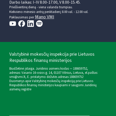
Darbo laikas: I-IV 8.00-17.00, V 8.00-15.45.
Prieššventinę dieną - viena valanda trumpiau.
Kiekvieno mėnesio antrą penktadienį 8.00 val. - 12.00 val.
Mano VMI
Paklausimas per
Valstybinė mokesčių inspekcija prie Lietuvos
Respublikos finansų ministerijos
Biudžetinė įstaiga. Juridinio asmens kodas — 188659752,
adresas: Vasario 16-osios g. 14, 01107 Vilnius, Lietuva, el.paštas:
vmi@vmi.lt
, E. pristatymo dėžutės adresas 188659752
Duomenys apie Valstybinę mokesčių inspekciją prie Lietuvos
Respublikos finansų ministerijos kaupiami ir saugomi Juridinių
asmenų registre