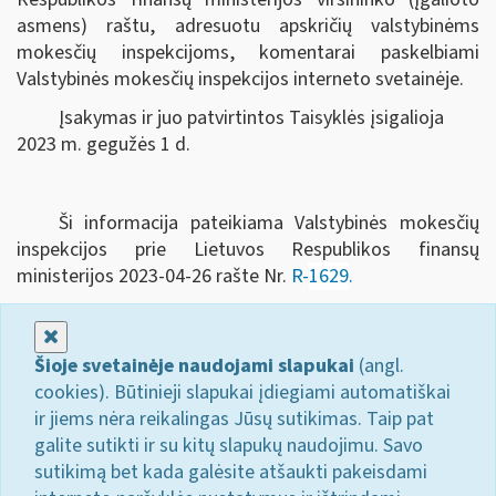
asmens) raštu, adresuotu apskričių valstybinėms
mokesčių inspekcijoms, komentarai paskelbiami
Valstybinės mokesčių inspekcijos interneto svetainėje.
Įsakymas ir juo patvirtintos Taisyklės įsigalioja
2023 m. gegužės 1 d.
Ši informacija pateikiama Valstybinės mokesčių
inspekcijos prie Lietuvos Respublikos finansų
ministerijos 2023-04-26 rašte Nr.
R-
1629
.
Uždaryti
Šioje svetainėje naudojami slapukai
(angl.
cookies). Būtinieji slapukai įdiegiami automatiškai
ir jiems nėra reikalingas Jūsų sutikimas. Taip pat
galite sutikti ir su kitų slapukų naudojimu. Savo
sutikimą bet kada galėsite atšaukti pakeisdami