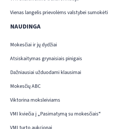
Vienas langelis prievolėms valstybei sumokėti
NAUDINGA
Mokesčiai ir jų dydžiai
Atsiskaitymas grynaisiais pinigais
Dažniausiai užduodami klausimai
Mokesčių ABC
Viktorina moksleiviams
VMI kviečia į „Pasimatymą su mokesčiais“
VMI turto aukcionai