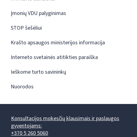
Įmonių VDU palyginimas
STOP šešėliui
Krašto apsaugos ministerijos informacija
Interneto svetainės atitikties paraiška
Ieškome turto savininkų
Nuorodos
Konsultacijos mokesčių klausimais ir paslaugos
gyventojams:
+370 5 260 5060