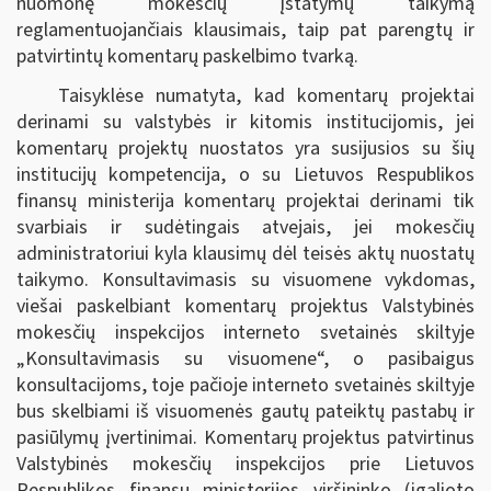
nuomonę mokesčių įstatymų taikymą
reglamentuojančiais klausimais, taip pat parengtų ir
patvirtintų komentarų paskelbimo tvarką.
Taisyklėse numatyta, kad komentarų projektai
derinami su valstybės ir kitomis institucijomis, jei
komentarų projektų nuostatos yra susijusios su šių
institucijų kompetencija, o su Lietuvos Respublikos
finansų ministerija komentarų projektai derinami tik
svarbiais ir sudėtingais atvejais, jei mokesčių
administratoriui kyla klausimų dėl teisės aktų nuostatų
taikymo. Konsultavimasis su visuomene vykdomas,
viešai paskelbiant komentarų projektus Valstybinės
mokesčių inspekcijos interneto svetainės skiltyje
„Konsultavimasis su visuomene“, o pasibaigus
konsultacijoms, toje pačioje interneto svetainės skiltyje
bus skelbiami iš visuomenės gautų pateiktų pastabų ir
pasiūlymų įvertinimai. Komentarų projektus patvirtinus
Valstybinės mokesčių inspekcijos prie Lietuvos
Respublikos finansų ministerijos viršininko (įgalioto