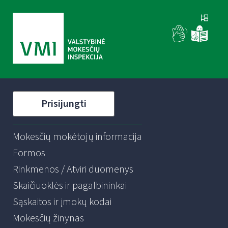
Prisijungti
Mokesčių mokėtojų informacija
Formos
Rinkmenos / Atviri duomenys
Skaičiuoklės ir pagalbininkai
Sąskaitos ir įmokų kodai
Mokesčių žinynas