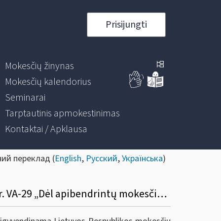
Prisijungti
Mokesčių žinynas
Mokesčių kalendorius
Seminarai
Tarptautinis apmokestinimas
Kontaktai / Apklausa
ний переклад (
English
,
Русский
,
Українська
)
Informacinis pranešimas dėl VMI prie FM viršininko 2023 m. balandžio 25 d. įsakymo Nr. VA-29 „Dėl apibendrintų mokesčių įstatymų paaiškinimų projektų rengimo, derinimo, konsultavimosi su visuomene ir skelbimo taisyklių patvirtinimo“