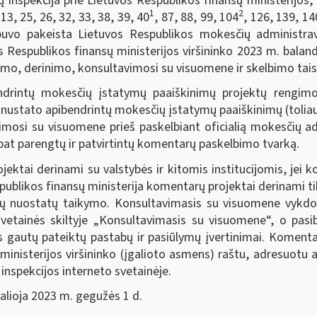
inspekcija prie Lietuvos Respublikos finansų ministerijo
1
2
3, 25, 26, 32, 33, 38, 39, 40
, 87, 88, 99, 104
, 126, 139, 14
buvo pakeista Lietuvos Respublikos mokesčių administra
s Respublikos finansų ministerijos viršininko 2023 m. balan
o, derinimo, konsultavimosi su visuomene ir skelbimo taisy
ndrintų mokesčių įstatymų paaiškinimų projektų rengimo
os nustato apibendrintų mokesčių įstatymų paaiškinimų (tol
avimosi su visuomene prieš paskelbiant oficialią mokesči
pat parengtų ir patvirtintų komentarų paskelbimo tvarką.
ktai derinami su valstybės ir kitomis institucijomis, jei 
publikos finansų ministerija komentarų projektai derinami tik
ktų nuostatų taikymo. Konsultavimasis su visuomene vykd
vetainės skiltyje „Konsultavimasis su visuomene“, o pasi
ės gautų pateiktų pastabų ir pasiūlymų įvertinimai. Komenta
 ministerijos viršininko (įgalioto asmens) raštu, adresuotu
nspekcijos interneto svetainėje.
galioja 2023 m. gegužės 1 d.