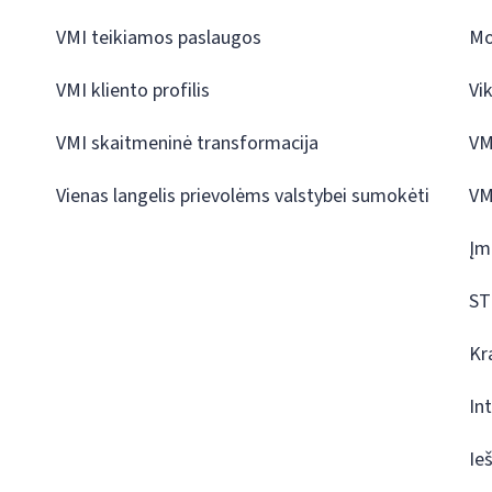
VMI teikiamos paslaugos
Mo
VMI kliento profilis
Vi
VMI skaitmeninė transformacija
VM
Vienas langelis prievolėms valstybei sumokėti
VM
Įm
ST
Kr
In
Ie