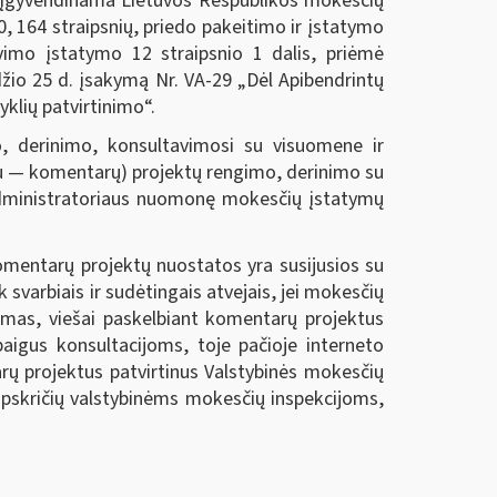
s, įgyvendinama Lietuvos Respublikos mokesčių
0, 164 straipsnių, priedo pakeitimo ir įstatymo
vimo įstatymo 12 straipsnio 1 dalis, priėmė
džio 25 d. įsakymą Nr. VA-29 „Dėl Apibendrintų
klių patvirtinimo“.
, derinimo, konsultavimosi su visuomene ir
iau — komentarų) projektų rengimo, derinimo su
ų administratoriaus nuomonę mokesčių įstatymų
komentarų projektų nuostatos yra susijusios su
 svarbiais ir sudėtingais atvejais, jei mokesčių
omas, viešai paskelbiant komentarų projektus
baigus konsultacijoms, toje pačioje interneto
rų projektus patvirtinus Valstybinės mokesčių
 apskričių valstybinėms mokesčių inspekcijoms,