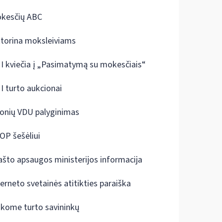
kesčių ABC
ktorina moksleiviams
I kviečia į „Pasimatymą su mokesčiais“
I turto aukcionai
onių VDU palyginimas
OP šešėliui
ašto apsaugos ministerijos informacija
terneto svetainės atitikties paraiška
škome turto savininkų