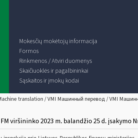
Mokesčių mokėtojų informacija
Formos
Rinkmenos / Atviri duomenys
Skaičiuoklės ir pagalbininkai
Sąskaitos ir įmokų kodai
Machine translation / VMI Машинный перевод / VMI Машин