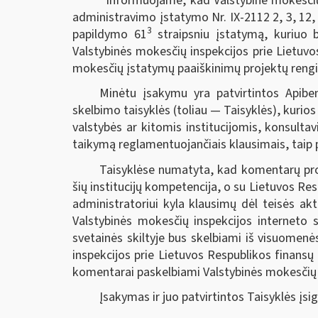
Informuojame, kad Valstybinė mokesčių 
administravimo įstatymo Nr. IX-2112 2, 3, 12, 1
3
papildymo 61
straipsniu įstatymą, kuriuo 
Valstybinės mokesčių inspekcijos prie Lietuvo
mokesčių įstatymų paaiškinimų projektų rengim
Minėtu įsakymu yra patvirtintos Apibe
skelbimo taisyklės (toliau — Taisyklės), kuri
valstybės ar kitomis institucijomis, konsult
taikymą reglamentuojančiais klausimais, taip 
Taisyklėse numatyta, kad komentarų proje
šių institucijų kompetencija, o su Lietuvos Res
administratoriui kyla klausimų dėl teisės a
Valstybinės mokesčių inspekcijos interneto s
svetainės skiltyje bus skelbiami iš visuomen
inspekcijos prie Lietuvos Respublikos finansų
komentarai paskelbiami Valstybinės mokesčių i
Įsakymas ir juo patvirtintos Taisyklės įsi