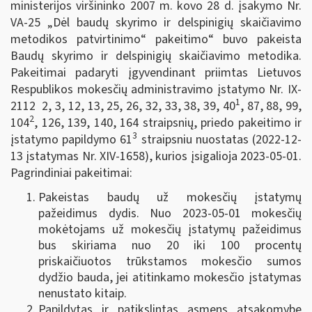
ministerijos viršininko 2007 m. kovo 28 d. įsakymo Nr.
VA-25 „Dėl baudų skyrimo ir delspinigių skaičiavimo
metodikos patvirtinimo“ pakeitimo“ buvo pakeista
Baudų skyrimo ir delspinigių skaičiavimo metodika.
Pakeitimai padaryti įgyvendinant priimtas Lietuvos
Respublikos mokesčių administravimo įstatymo Nr. IX-
1
2112 2, 3, 12, 13, 25, 26, 32, 33, 38, 39, 40
, 87, 88, 99,
2
104
, 126, 139, 140, 164 straipsnių, priedo pakeitimo ir
3
įstatymo papildymo 61
straipsniu nuostatas (2022-12-
13 įstatymas Nr. XIV-1658), kurios įsigalioja 2023-05-01.
Pagrindiniai pakeitimai:
Pakeistas baudų už mokesčių įstatymų
pažeidimus dydis. Nuo 2023-05-01 mokesčių
mokėtojams už mokesčių įstatymų pažeidimus
bus skiriama nuo 20 iki 100 procentų
priskaičiuotos trūkstamos mokesčio sumos
dydžio bauda, jei atitinkamo mokesčio įstatymas
nenustato kitaip.
Papildytas ir patikslintas asmens atsakomybę