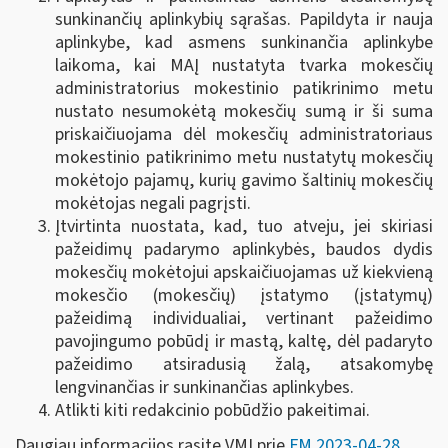
sunkinančių aplinkybių sąrašas. Papildyta ir nauja
aplinkybe, kad asmens sunkinančia aplinkybe
laikoma, kai MAĮ nustatyta tvarka mokesčių
administratorius mokestinio patikrinimo metu
nustato nesumokėtą mokesčių sumą ir ši suma
priskaičiuojama dėl mokesčių administratoriaus
mokestinio patikrinimo metu nustatytų mokesčių
mokėtojo pajamų, kurių gavimo šaltinių mokesčių
mokėtojas negali pagrįsti.
Įtvirtinta nuostata, kad, tuo atveju, jei skiriasi
pažeidimų padarymo aplinkybės, baudos dydis
mokesčių mokėtojui apskaičiuojamas už kiekvieną
mokesčio (mokesčių) įstatymo (įstatymų)
pažeidimą individualiai, vertinant pažeidimo
pavojingumo pobūdį ir mastą, kaltę, dėl padaryto
pažeidimo atsiradusią žalą, atsakomybę
lengvinančias ir sunkinančias aplinkybes.
Atlikti kiti redakcinio pobūdžio pakeitimai.
Daugiau informacijos rasite VMI prie
FM 2023-04-28