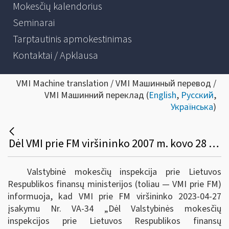
Mokesčių kalendorius
Seminarai
Tarptautinis apmokestinimas
Kontaktai / Apklausa
VMI Machine translation / VMI Машинный перевод /
VMI Машинний переклад (
English
,
Русский
,
Українська
)
Dėl VMI prie FM viršininko 2007 m. kovo 28 d. Įsakymo Nr. VA-25 „Dėl baudų skyrimo ir delspinigių skaičiavimo metodikos patvirtinimo“, pakeitimo
Valstybinė mokesčių inspekcija prie Lietuvos
Respublikos finansų ministerijos (toliau ― VMI prie FM)
informuoja, kad VMI prie FM viršininko 2023-04-27
įsakymu Nr. VA-34 „Dėl Valstybinės mokesčių
inspekcijos prie Lietuvos Respublikos finansų