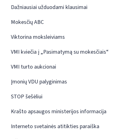
Dažniausiai užduodami klausimai
Mokesčių ABC
Viktorina moksleiviams
VMI kviečia į „Pasimatymą su mokesčiais“
VMI turto aukcionai
Įmonių VDU palyginimas
STOP šešėliui
Krašto apsaugos ministerijos informacija
Interneto svetainės atitikties paraiška