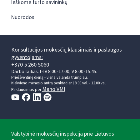
Ieškome turto savininkų
Nuorodos
Konsultacijos mokesčių klausimais ir paslaugos
gyventojams:
+370 5 260 5060
Darbo laikas: I-IV 8.00-17.00, V 8.00-15.45.
Prieššventinę dieną - viena valanda trumpiau.
Kiekvieno mėnesio antrą penktadienį 8.00 val. - 12.00 val.
Mano VMI
Paklausimas per
Valstybinė mokesčių inspekcija prie Lietuvos