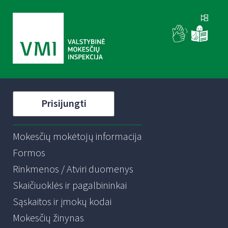
Prisijungti
Mokesčių mokėtojų informacija
Formos
Rinkmenos / Atviri duomenys
Skaičiuoklės ir pagalbininkai
Sąskaitos ir įmokų kodai
Mokesčių žinynas