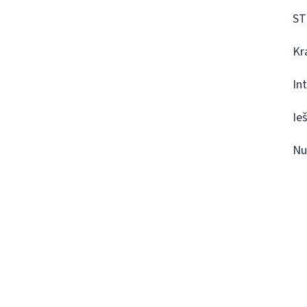
ST
Kr
In
Ie
Nu