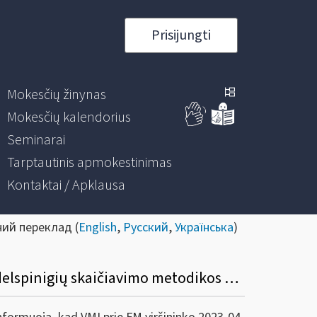
Prisijungti
Mokesčių žinynas
Mokesčių kalendorius
Seminarai
Tarptautinis apmokestinimas
Kontaktai / Apklausa
ний переклад (
English
,
Русский
,
Українська
)
Dėl VMI prie FM viršininko 2007 m. kovo 28 d. Įsakymo Nr. VA-25 „Dėl baudų skyrimo ir delspinigių skaičiavimo metodikos patvirtinimo“, pakeitimo