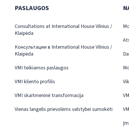
PASLAUGOS
N
Consultations at International House Vilnius /
Mo
Klaipėda
At
Консультации в International House Vilnius /
Klaipėda
Da
VMI teikiamos paslaugos
Mo
VMI kliento profilis
Vi
VMI skaitmeninė transformacija
VM
Vienas langelis prievolėms valstybei sumokėti
VM
Įm