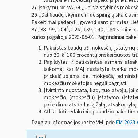
Valstybinė mokesčių inspekcija prie Lietu
27 įsakymu Nr. VA-34 „Dėl Valstybinės mokesči
25 „Dėl baudų skyrimo ir delspinigių skaičia
Pakeitimai padaryti įgyvendinant priimtas Lie
2
87, 88, 99, 104
, 126, 139, 140, 164 straipsn
kurios įsigalioja 2023-05-01. Pagrindiniai pakei
Pakeistas baudų už mokesčių įstatymų 
nuo 20 iki 100 procentų priskaičiuotos 
Papildytas ir patikslintas asmens atsa
laikoma, kai MAĮ nustatyta tvarka mo
priskaičiuojama dėl mokesčių adminis
mokesčių mokėtojas negali pagrįsti.
Įtvirtinta nuostata, kad, tuo atveju, j
mokesčio (mokesčių) įstatymo (įstaty
pažeidimo atsiradusią žalą, atsakomybę l
Atlikti kiti redakcinio pobūdžio pakeitima
Daugiau informacijos rasite VMI prie
FM 2023-0