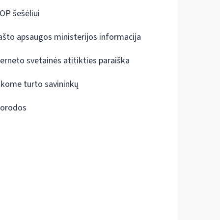
OP šešėliui
ašto apsaugos ministerijos informacija
terneto svetainės atitikties paraiška
škome turto savininkų
orodos