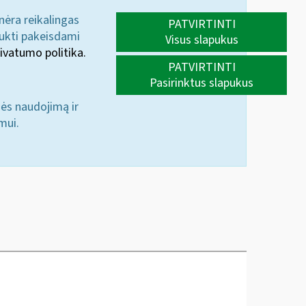
 nėra reikalingas
PATVIRTINTI
aukti pakeisdami
Visus slapukus
ivatumo politika.
PATVIRTINTI
Pasirinktus slapukus
nės naudojimą ir
mui.