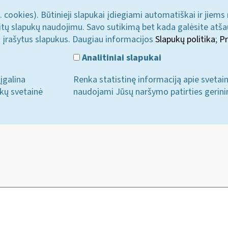
. cookies). Būtinieji slapukai įdiegiami automatiškai ir jiems
u kitų slapukų naudojimu. Savo sutikimą bet kada galėsite atš
i įrašytus slapukus. Daugiau informacijos
Slapukų politika
;
Pr
Analitiniai slapukai
įgalina
Renka statistinę informaciją apie svetai
ukų svetainė
naudojami Jūsų naršymo patirties gerini