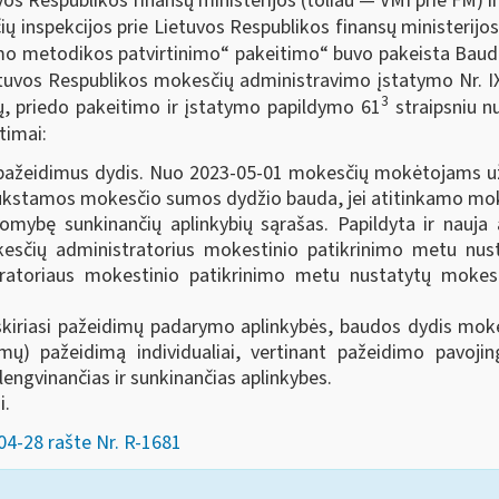
vos Respublikos finansų ministerijos (toliau ― VMI prie FM) 
ų inspekcijos prie Lietuvos Respublikos finansų ministerijos
vimo metodikos patvirtinimo“ pakeitimo“ buvo pakeista Baudų
tuvos Respublikos mokesčių administravimo įstatymo Nr. IX-2
3
ių, priedo pakeitimo ir įstatymo papildymo 61
straipsniu n
timai:
pažeidimus dydis. Nuo 2023-05-01 mokesčių mokėtojams u
trūkstamos mokesčio sumos dydžio bauda, jei atitinkamo mok
komybę sunkinančių aplinkybių sąrašas. Papildyta ir nauja
kesčių administratorius mokestinio patikrinimo metu n
tratoriaus mokestinio patikrinimo metu nustatytų mokes
ei skiriasi pažeidimų padarymo aplinkybės, baudos dydis mo
mų) pažeidimą individualiai, vertinant pažeidimo pavoji
engvinančias ir sunkinančias aplinkybes.
i.
4-28 rašte Nr. R-1681