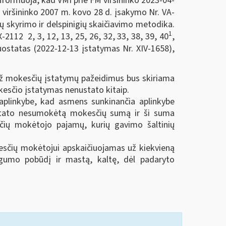
informuoja, kad VMI prie FM viršininko 2023-04-
 viršininko 2007 m. kovo 28 d. įsakymo Nr. VA-
 skyrimo ir delspinigių skaičiavimo metodika.
1
112 2, 3, 12, 13, 25, 26, 32, 33, 38, 39, 40
,
uostatas (2022-12-13 įstatymas Nr. XIV-1658),
ž mokesčių įstatymų pažeidimus bus skiriama
esčio įstatymas nenustato kitaip.
 aplinkybe, kad asmens sunkinančia aplinkybe
ustato nesumokėtą mokesčių sumą ir ši suma
čių mokėtojo pajamų, kurių gavimo šaltinių
kesčių mokėtojui apskaičiuojamas už kiekvieną
ngumo pobūdį ir mastą, kaltę, dėl padaryto