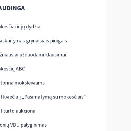
AUDINGA
kesčiai ir jų dydžiai
siskaitymas grynaisiais pinigais
žniausiai užduodami klausimai
kesčių ABC
ktorina moksleiviams
I kviečia į „Pasimatymą su mokesčiais“
I turto aukcionai
onių VDU palyginimas