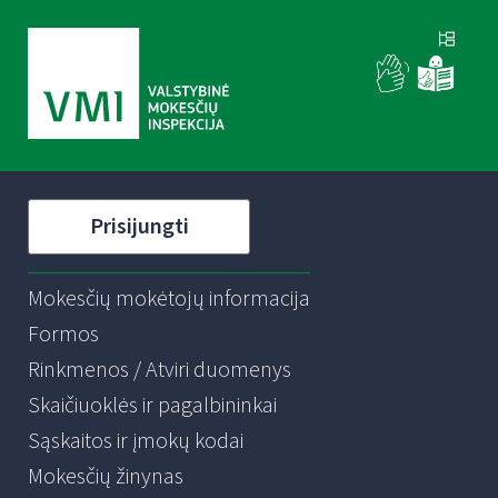
Prisijungti
Mokesčių mokėtojų informacija
Formos
Rinkmenos / Atviri duomenys
Skaičiuoklės ir pagalbininkai
Sąskaitos ir įmokų kodai
Mokesčių žinynas