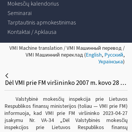
Mokesčių kalendorius
Seminarai
Tarptautinis apmokestinimas
Kontaktai / Apklausa
VMI Machine translation / VMI Машинный перевод /
VMI Машинний переклад (
English
,
Русский
,
Українська
)
Dėl VMI prie FM viršininko 2007 m. kovo 28 d. Įsakymo Nr. VA-25 „Dėl baudų skyrimo ir delspinigių skaičiavimo metodikos patvirtinimo“, pakeitimo
Valstybinė mokesčių inspekcija prie Lietuvos
Respublikos finansų ministerijos (toliau ― VMI prie FM)
informuoja, kad VMI prie FM viršininko 2023-04-27
įsakymu Nr. VA-34 „Dėl Valstybinės mokesčių
inspekcijos prie Lietuvos Respublikos finansų