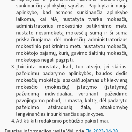
sunkinančių aplinkybių sąrašas. Papildyta ir nauja
aplinkybe, kad asmens sunkinančia aplinkybe
laikoma, kai MAĮ nustatyta tvarka mokesčių
administratorius mokestinio patikrinimo metu
nustato nesumokėtą mokesčių sumą ir ši suma
priskaičiuojama dėl mokesčių administratoriaus
mokestinio patikrinimo metu nustatytų mokesčių
mokėtojo pajamų, kurių gavimo šaltinių mokesčių
mokėtojas negali pagrįsti.
Įtvirtinta nuostata, kad, tuo atveju, jei skiriasi
pažeidimų padarymo aplinkybės, baudos dydis
mokesčių mokėtojui apskaičiuojamas už kiekvieną
mokesčio (mokesčių) įstatymo (įstatymų)
pažeidimą individualiai, vertinant pažeidimo
pavojingumo pobūdį ir mastą, kaltę, dėl padaryto
pažeidimo atsiradusią žalą, atsakomybę
lengvinančias ir sunkinančias aplinkybes.
Atlikti kiti redakcinio pobūdžio pakeitimai.
Daugiau informacijos rasite VMI prie
FM 2023-04-28