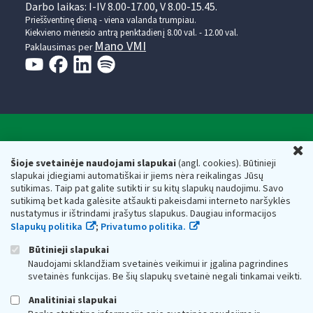
Darbo laikas: I-IV 8.00-17.00, V 8.00-15.45.
Prieššventinę dieną - viena valanda trumpiau.
Kiekvieno mėnesio antrą penktadienį 8.00 val. - 12.00 val.
Mano VMI
Paklausimas per
Valstybinė mokesčių inspekcija prie Lietuvos
U
Respublikos finansų ministerijos
Šioje svetainėje naudojami slapukai
(angl. cookies). Būtinieji
slapukai įdiegiami automatiškai ir jiems nėra reikalingas Jūsų
Biudžetinė įstaiga. Juridinio asmens kodas — 188659752,
sutikimas. Taip pat galite sutikti ir su kitų slapukų naudojimu. Savo
adresas: Vasario 16-osios g. 14, 01107 Vilnius, Lietuva, el.paštas:
sutikimą bet kada galėsite atšaukti pakeisdami interneto naršyklės
vmi@vmi.lt
, E. pristatymo dėžutės adresas 188659752
nustatymus ir ištrindami įrašytus slapukus. Daugiau informacijos
Duomenys apie Valstybinę mokesčių inspekciją prie Lietuvos
Slapukų politika
;
Privatumo politika.
Respublikos finansų ministerijos kaupiami ir saugomi Juridinių
asmenų registre
Būtinieji slapukai
Naudojami sklandžiam svetainės veikimui ir įgalina pagrindines
svetainės funkcijas. Be šių slapukų svetainė negali tinkamai veikti.
Analitiniai slapukai