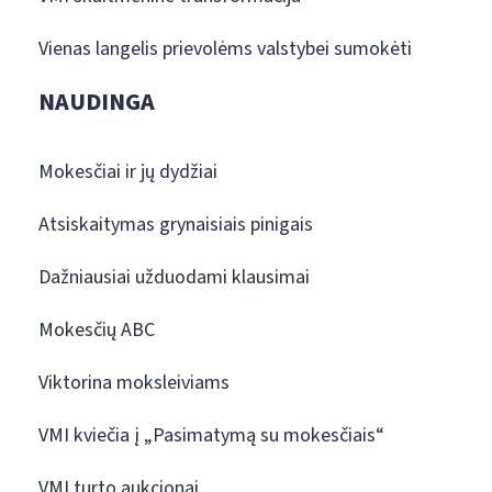
Vienas langelis prievolėms valstybei sumokėti
NAUDINGA
Mokesčiai ir jų dydžiai
Atsiskaitymas grynaisiais pinigais
Dažniausiai užduodami klausimai
Mokesčių ABC
Viktorina moksleiviams
VMI kviečia į „Pasimatymą su mokesčiais“
VMI turto aukcionai