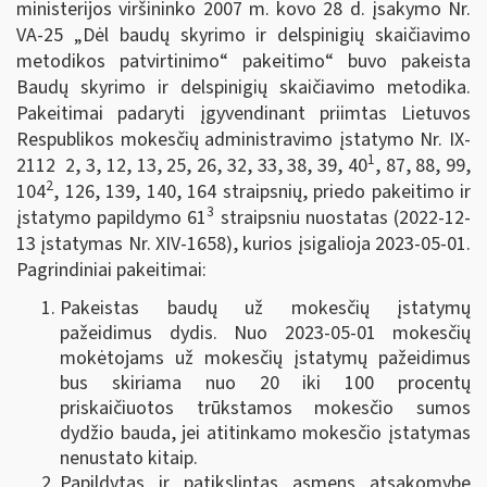
ministerijos viršininko 2007 m. kovo 28 d. įsakymo Nr.
VA-25 „Dėl baudų skyrimo ir delspinigių skaičiavimo
metodikos patvirtinimo“ pakeitimo“ buvo pakeista
Baudų skyrimo ir delspinigių skaičiavimo metodika.
Pakeitimai padaryti įgyvendinant priimtas Lietuvos
Respublikos mokesčių administravimo įstatymo Nr. IX-
1
2112 2, 3, 12, 13, 25, 26, 32, 33, 38, 39, 40
, 87, 88, 99,
2
104
, 126, 139, 140, 164 straipsnių, priedo pakeitimo ir
3
įstatymo papildymo 61
straipsniu nuostatas (2022-12-
13 įstatymas Nr. XIV-1658), kurios įsigalioja 2023-05-01.
Pagrindiniai pakeitimai:
Pakeistas baudų už mokesčių įstatymų
pažeidimus dydis. Nuo 2023-05-01 mokesčių
mokėtojams už mokesčių įstatymų pažeidimus
bus skiriama nuo 20 iki 100 procentų
priskaičiuotos trūkstamos mokesčio sumos
dydžio bauda, jei atitinkamo mokesčio įstatymas
nenustato kitaip.
Papildytas ir patikslintas asmens atsakomybę