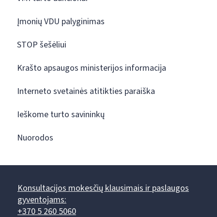
Įmonių VDU palyginimas
STOP šešėliui
Krašto apsaugos ministerijos informacija
Interneto svetainės atitikties paraiška
Ieškome turto savininkų
Nuorodos
Konsultacijos mokesčių klausimais ir paslaugos
gyventojams:
+370 5 260 5060