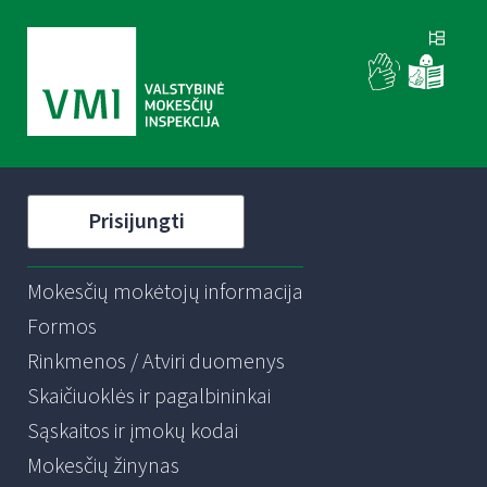
Prisijungti
Mokesčių mokėtojų informacija
Formos
Rinkmenos / Atviri duomenys
Skaičiuoklės ir pagalbininkai
Sąskaitos ir įmokų kodai
Mokesčių žinynas