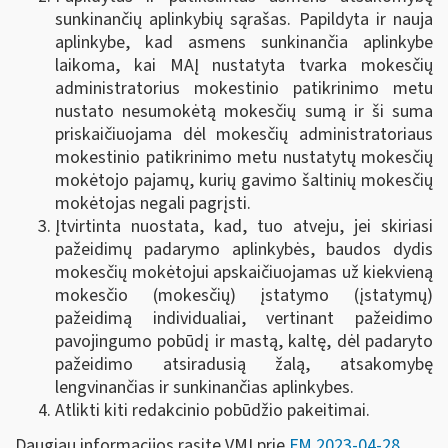
sunkinančių aplinkybių sąrašas. Papildyta ir nauja
aplinkybe, kad asmens sunkinančia aplinkybe
laikoma, kai MAĮ nustatyta tvarka mokesčių
administratorius mokestinio patikrinimo metu
nustato nesumokėtą mokesčių sumą ir ši suma
priskaičiuojama dėl mokesčių administratoriaus
mokestinio patikrinimo metu nustatytų mokesčių
mokėtojo pajamų, kurių gavimo šaltinių mokesčių
mokėtojas negali pagrįsti.
Įtvirtinta nuostata, kad, tuo atveju, jei skiriasi
pažeidimų padarymo aplinkybės, baudos dydis
mokesčių mokėtojui apskaičiuojamas už kiekvieną
mokesčio (mokesčių) įstatymo (įstatymų)
pažeidimą individualiai, vertinant pažeidimo
pavojingumo pobūdį ir mastą, kaltę, dėl padaryto
pažeidimo atsiradusią žalą, atsakomybę
lengvinančias ir sunkinančias aplinkybes.
Atlikti kiti redakcinio pobūdžio pakeitimai.
Daugiau informacijos rasite VMI prie
FM 2023-04-28