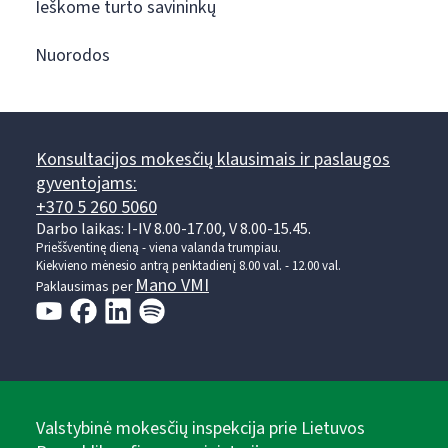
Ieškome turto savininkų
Nuorodos
Konsultacijos mokesčių klausimais ir paslaugos
gyventojams:
+370 5 260 5060
Darbo laikas: I-IV 8.00-17.00, V 8.00-15.45.
Prieššventinę dieną - viena valanda trumpiau.
Kiekvieno mėnesio antrą penktadienį 8.00 val. - 12.00 val.
Mano VMI
Paklausimas per
Valstybinė mokesčių inspekcija prie Lietuvos