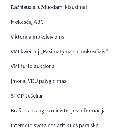
Dažniausiai užduodami klausimai
Mokesčių ABC
Viktorina moksleiviams
VMI kviečia į „Pasimatymą su mokesčiais“
VMI turto aukcionai
Įmonių VDU palyginimas
STOP šešėliui
Krašto apsaugos ministerijos informacija
Interneto svetainės atitikties paraiška