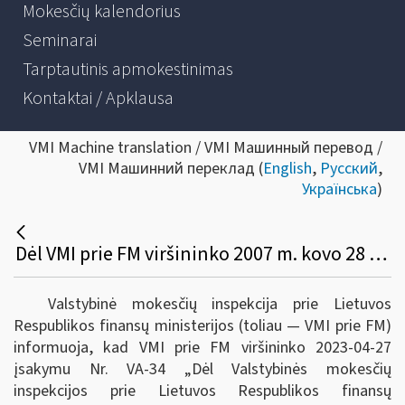
Mokesčių kalendorius
Seminarai
Tarptautinis apmokestinimas
Kontaktai / Apklausa
VMI Machine translation / VMI Машинный перевод /
VMI Машинний переклад (
English
,
Русский
,
Українська
)
Dėl VMI prie FM viršininko 2007 m. kovo 28 d. Įsakymo Nr. VA-25 „Dėl baudų skyrimo ir delspinigių skaičiavimo metodikos patvirtinimo“, pakeitimo
Valstybinė mokesčių inspekcija prie Lietuvos
Respublikos finansų ministerijos (toliau ― VMI prie FM)
informuoja, kad VMI prie FM viršininko 2023-04-27
įsakymu Nr. VA-34 „Dėl Valstybinės mokesčių
inspekcijos prie Lietuvos Respublikos finansų