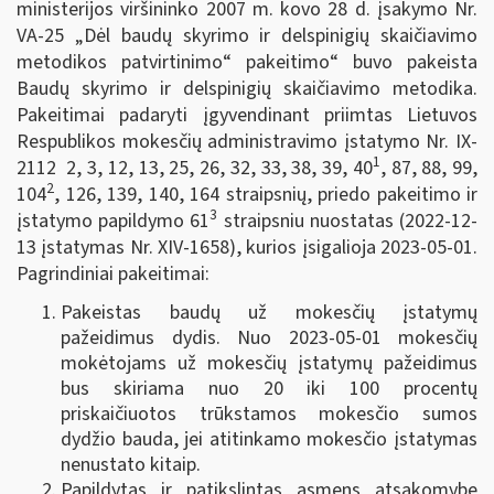
ministerijos viršininko 2007 m. kovo 28 d. įsakymo Nr.
VA-25 „Dėl baudų skyrimo ir delspinigių skaičiavimo
metodikos patvirtinimo“ pakeitimo“ buvo pakeista
Baudų skyrimo ir delspinigių skaičiavimo metodika.
Pakeitimai padaryti įgyvendinant priimtas Lietuvos
Respublikos mokesčių administravimo įstatymo Nr. IX-
1
2112 2, 3, 12, 13, 25, 26, 32, 33, 38, 39, 40
, 87, 88, 99,
2
104
, 126, 139, 140, 164 straipsnių, priedo pakeitimo ir
3
įstatymo papildymo 61
straipsniu nuostatas (2022-12-
13 įstatymas Nr. XIV-1658), kurios įsigalioja 2023-05-01.
Pagrindiniai pakeitimai:
Pakeistas baudų už mokesčių įstatymų
pažeidimus dydis. Nuo 2023-05-01 mokesčių
mokėtojams už mokesčių įstatymų pažeidimus
bus skiriama nuo 20 iki 100 procentų
priskaičiuotos trūkstamos mokesčio sumos
dydžio bauda, jei atitinkamo mokesčio įstatymas
nenustato kitaip.
Papildytas ir patikslintas asmens atsakomybę