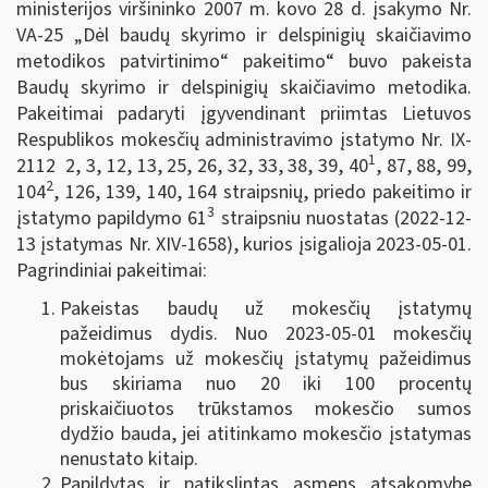
ministerijos viršininko 2007 m. kovo 28 d. įsakymo Nr.
VA-25 „Dėl baudų skyrimo ir delspinigių skaičiavimo
metodikos patvirtinimo“ pakeitimo“ buvo pakeista
Baudų skyrimo ir delspinigių skaičiavimo metodika.
Pakeitimai padaryti įgyvendinant priimtas Lietuvos
Respublikos mokesčių administravimo įstatymo Nr. IX-
1
2112 2, 3, 12, 13, 25, 26, 32, 33, 38, 39, 40
, 87, 88, 99,
2
104
, 126, 139, 140, 164 straipsnių, priedo pakeitimo ir
3
įstatymo papildymo 61
straipsniu nuostatas (2022-12-
13 įstatymas Nr. XIV-1658), kurios įsigalioja 2023-05-01.
Pagrindiniai pakeitimai:
Pakeistas baudų už mokesčių įstatymų
pažeidimus dydis. Nuo 2023-05-01 mokesčių
mokėtojams už mokesčių įstatymų pažeidimus
bus skiriama nuo 20 iki 100 procentų
priskaičiuotos trūkstamos mokesčio sumos
dydžio bauda, jei atitinkamo mokesčio įstatymas
nenustato kitaip.
Papildytas ir patikslintas asmens atsakomybę