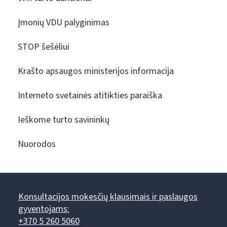
Įmonių VDU palyginimas
STOP šešėliui
Krašto apsaugos ministerijos informacija
Interneto svetainės atitikties paraiška
Ieškome turto savininkų
Nuorodos
Konsultacijos mokesčių klausimais ir paslaugos
gyventojams:
+370 5 260 5060