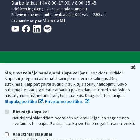
Darbo laikas: I-IV 8.00-17.00, V 8.00-15.45.
Prieššventinę dieną - viena valanda trumpiau.
Kiekvieno mėnesio antrą penktadienį 8.00 val. - 12.00 val.
Mano VMI
Paklausimas per
Valstybinė mokesčių inspekcija prie Lietuvos
U
Respublikos finansų ministerijos
Šioje svetainėje naudojami slapukai
(angl. cookies). Būtinieji
slapukai įdiegiami automatiškai ir jiems nėra reikalingas Jūsų
Biudžetinė įstaiga. Juridinio asmens kodas — 188659752,
sutikimas. Taip pat galite sutikti ir su kitų slapukų naudojimu. Savo
adresas: Vasario 16-osios g. 14, 01107 Vilnius, Lietuva, el.paštas:
sutikimą bet kada galėsite atšaukti pakeisdami interneto naršyklės
vmi@vmi.lt
, E. pristatymo dėžutės adresas 188659752
nustatymus ir ištrindami įrašytus slapukus. Daugiau informacijos
Duomenys apie Valstybinę mokesčių inspekciją prie Lietuvos
Slapukų politika
;
Privatumo politika.
Respublikos finansų ministerijos kaupiami ir saugomi Juridinių
asmenų registre
Būtinieji slapukai
Naudojami sklandžiam svetainės veikimui ir įgalina pagrindines
svetainės funkcijas. Be šių slapukų svetainė negali tinkamai veikti.
Analitiniai slapukai