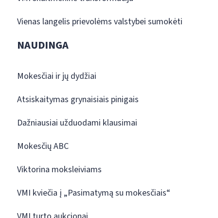
Vienas langelis prievolėms valstybei sumokėti
NAUDINGA
Mokesčiai ir jų dydžiai
Atsiskaitymas grynaisiais pinigais
Dažniausiai užduodami klausimai
Mokesčių ABC
Viktorina moksleiviams
VMI kviečia į „Pasimatymą su mokesčiais“
VMI turto aukcionai