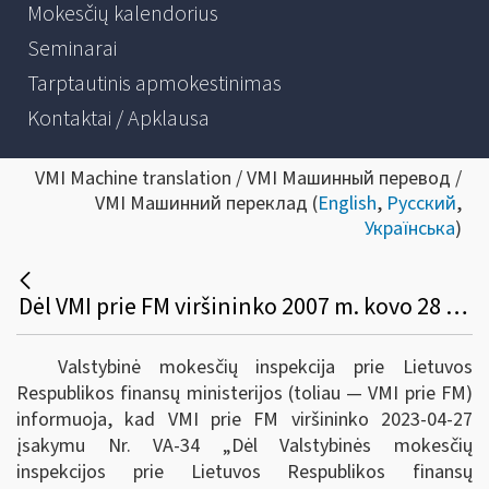
Mokesčių kalendorius
Seminarai
Tarptautinis apmokestinimas
Kontaktai / Apklausa
VMI Machine translation / VMI Машинный перевод /
VMI Машинний переклад (
English
,
Русский
,
Українська
)
Dėl VMI prie FM viršininko 2007 m. kovo 28 d. Įsakymo Nr. VA-25 „Dėl baudų skyrimo ir delspinigių skaičiavimo metodikos patvirtinimo“, pakeitimo
Valstybinė mokesčių inspekcija prie Lietuvos
Respublikos finansų ministerijos (toliau ― VMI prie FM)
informuoja, kad VMI prie FM viršininko 2023-04-27
įsakymu Nr. VA-34 „Dėl Valstybinės mokesčių
inspekcijos prie Lietuvos Respublikos finansų