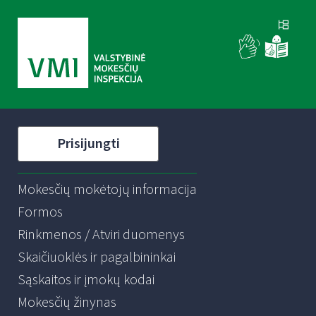
Prisijungti
Mokesčių mokėtojų informacija
Formos
Rinkmenos / Atviri duomenys
Skaičiuoklės ir pagalbininkai
Sąskaitos ir įmokų kodai
Mokesčių žinynas