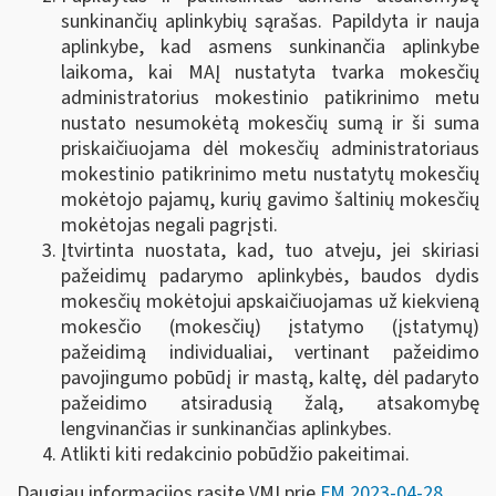
sunkinančių aplinkybių sąrašas. Papildyta ir nauja
aplinkybe, kad asmens sunkinančia aplinkybe
laikoma, kai MAĮ nustatyta tvarka mokesčių
administratorius mokestinio patikrinimo metu
nustato nesumokėtą mokesčių sumą ir ši suma
priskaičiuojama dėl mokesčių administratoriaus
mokestinio patikrinimo metu nustatytų mokesčių
mokėtojo pajamų, kurių gavimo šaltinių mokesčių
mokėtojas negali pagrįsti.
Įtvirtinta nuostata, kad, tuo atveju, jei skiriasi
pažeidimų padarymo aplinkybės, baudos dydis
mokesčių mokėtojui apskaičiuojamas už kiekvieną
mokesčio (mokesčių) įstatymo (įstatymų)
pažeidimą individualiai, vertinant pažeidimo
pavojingumo pobūdį ir mastą, kaltę, dėl padaryto
pažeidimo atsiradusią žalą, atsakomybę
lengvinančias ir sunkinančias aplinkybes.
Atlikti kiti redakcinio pobūdžio pakeitimai.
Daugiau informacijos rasite VMI prie
FM 2023-04-28