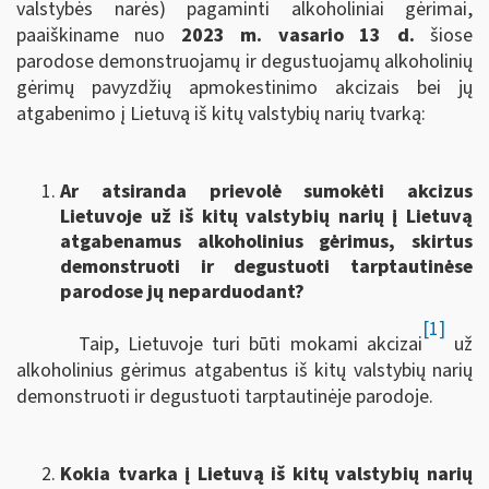
valstybės narės) pagaminti alkoholiniai gėrimai,
paaiškiname nuo
2023 m. vasario 13 d.
šiose
parodose demonstruojamų ir degustuojamų alkoholinių
gėrimų pavyzdžių apmokestinimo akcizais bei jų
atgabenimo į Lietuvą iš kitų valstybių narių tvarką:
Ar atsiranda prievolė sumokėti akcizus
Lietuvoje už iš kitų valstybių narių į Lietuvą
atgabenamus alkoholinius gėrimus, skirtus
demonstruoti ir degustuoti tarptautinėse
parodose jų neparduodant?
[1]
Taip, Lietuvoje turi būti mokami akcizai
už
alkoholinius gėrimus atgabentus iš kitų valstybių narių
demonstruoti ir degustuoti tarptautinėje parodoje.
Kokia tvarka į Lietuvą iš kitų valstybių narių