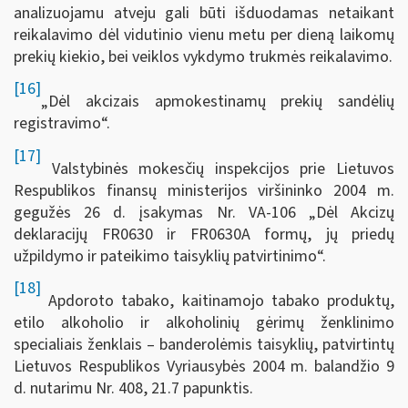
analizuojamu atveju gali būti išduodamas netaikant
reikalavimo dėl vidutinio vienu metu per dieną laikomų
prekių kiekio, bei veiklos vykdymo trukmės reikalavimo.
[16]
„Dėl akcizais apmokestinamų prekių sandėlių
registravimo“.
[17]
Valstybinės mokesčių inspekcijos prie Lietuvos
Respublikos finansų ministerijos viršininko 2004 m.
gegužės 26 d. įsakymas Nr. VA-106 „Dėl Akcizų
deklaracijų FR0630 ir FR0630A formų, jų priedų
užpildymo ir pateikimo taisyklių patvirtinimo“.
[18]
Apdoroto tabako, kaitinamojo tabako produktų,
etilo alkoholio ir alkoholinių gėrimų ženklinimo
specialiais ženklais – banderolėmis taisyklių, patvirtintų
Lietuvos Respublikos Vyriausybės 2004 m. balandžio 9
d. nutarimu Nr. 408, 21.7 papunktis.