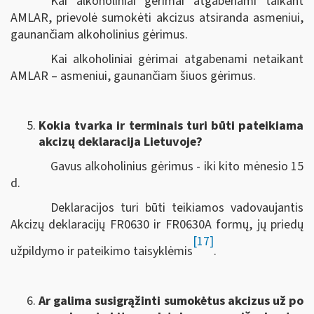
Kai alkoholiniai gėrimai atgabenami taikant
AMLAR, prievolė sumokėti akcizus atsiranda asmeniui,
gaunančiam alkoholinius gėrimus.
Kai alkoholiniai gėrimai atgabenami netaikant
AMLAR – asmeniui, gaunančiam šiuos gėrimus.
Kokia tvarka ir terminais turi būti pateikiama
akcizų deklaracija Lietuvoje?
Gavus alkoholinius gėrimus - iki kito mėnesio 15
d.
Deklaracijos turi būti teikiamos vadovaujantis
Akcizų deklaracijų FR0630 ir FR0630A formų, jų priedų
[17]
užpildymo ir pateikimo taisyklėmis
.
Ar galima susigrąžinti sumokėtus akcizus už po