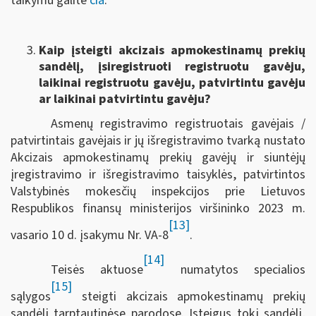
taikymu galite
čia
.
Kaip įsteigti akcizais apmokestinamų prekių
sandėlį, įsiregistruoti registruotu gavėju,
laikinai registruotu gavėju, patvirtintu gavėju
ar laikinai patvirtintu gavėju?
Asmenų registravimo registruotais gavėjais /
patvirtintais gavėjais ir jų išregistravimo tvarką nustato
Akcizais apmokestinamų prekių gavėjų ir siuntėjų
įregistravimo ir išregistravimo taisyklės, patvirtintos
Valstybinės mokesčių inspekcijos prie Lietuvos
Respublikos finansų ministerijos viršininko 2023 m.
[13]
vasario 10 d. įsakymu Nr. VA-8
.
[14]
Teisės aktuose
numatytos specialios
[15]
sąlygos
steigti akcizais apmokestinamų prekių
sandėlį tarptautinėse parodose. Įsteigus tokį sandėlį,