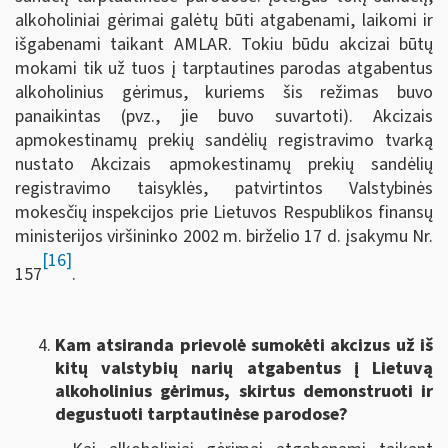
alkoholiniai gėrimai galėtų būti atgabenami, laikomi ir
išgabenami taikant AMLAR. Tokiu būdu akcizai būtų
mokami tik už tuos į tarptautines parodas atgabentus
alkoholinius gėrimus, kuriems šis režimas buvo
panaikintas (pvz., jie buvo suvartoti). Akcizais
apmokestinamų prekių sandėlių registravimo tvarką
nustato Akcizais apmokestinamų prekių sandėlių
registravimo taisyklės, patvirtintos Valstybinės
mokesčių inspekcijos prie Lietuvos Respublikos finansų
ministerijos viršininko 2002 m. birželio 17 d. įsakymu Nr.
[16]
157
.
Kam atsiranda prievolė sumokėti akcizus už iš
kitų valstybių narių atgabentus į Lietuvą
alkoholinius gėrimus, skirtus demonstruoti ir
degustuoti tarptautinėse parodose?