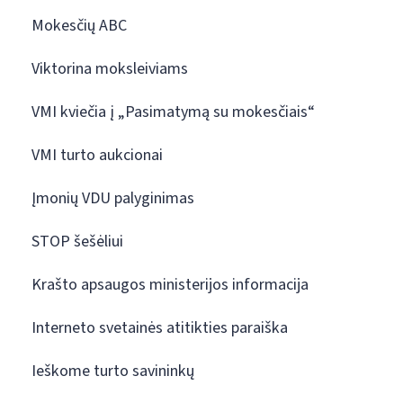
Mokesčių ABC
Viktorina moksleiviams
VMI kviečia į „Pasimatymą su mokesčiais“
VMI turto aukcionai
Įmonių VDU palyginimas
STOP šešėliui
Krašto apsaugos ministerijos informacija
Interneto svetainės atitikties paraiška
Ieškome turto savininkų