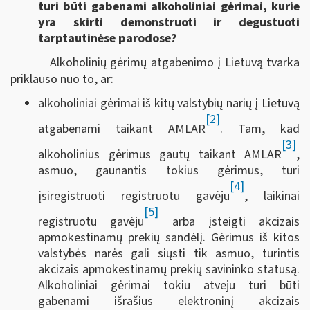
turi būti gabenami alkoholiniai gėrimai, kurie
yra skirti demonstruoti ir degustuoti
tarptautinėse parodose?
Alkoholinių gėrimų atgabenimo į Lietuvą tvarka
priklauso nuo to, ar:
alkoholiniai gėrimai iš kitų valstybių narių į Lietuvą
[2]
atgabenami taikant AMLAR
. Tam, kad
[3]
alkoholinius gėrimus gautų taikant AMLAR
,
asmuo, gaunantis tokius gėrimus, turi
[4]
įsiregistruoti registruotu gavėju
, laikinai
[5]
registruotu gavėju
arba įsteigti akcizais
apmokestinamų prekių sandėlį. Gėrimus iš kitos
valstybės narės gali siųsti tik asmuo, turintis
akcizais apmokestinamų prekių savininko statusą.
Alkoholiniai gėrimai tokiu atveju turi būti
gabenami išrašius elektroninį akcizais