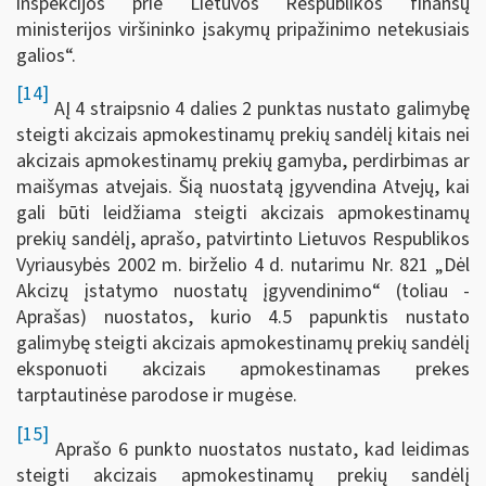
inspekcijos prie Lietuvos Respublikos finansų
ministerijos viršininko įsakymų pripažinimo netekusiais
galios“.
[14]
AĮ 4 straipsnio 4 dalies 2 punktas nustato galimybę
steigti akcizais apmokestinamų prekių sandėlį kitais nei
akcizais apmokestinamų prekių gamyba, perdirbimas ar
maišymas atvejais. Šią nuostatą įgyvendina Atvejų, kai
gali būti leidžiama steigti akcizais apmokestinamų
prekių sandėlį, aprašo, patvirtinto Lietuvos Respublikos
Vyriausybės 2002 m. birželio 4 d. nutarimu Nr. 821 „Dėl
Akcizų įstatymo nuostatų įgyvendinimo“ (toliau -
Aprašas) nuostatos, kurio 4.5 papunktis nustato
galimybę steigti akcizais apmokestinamų prekių sandėlį
eksponuoti akcizais apmokestinamas prekes
tarptautinėse parodose ir mugėse.
[15]
Aprašo 6 punkto nuostatos nustato, kad leidimas
steigti akcizais apmokestinamų prekių sandėlį