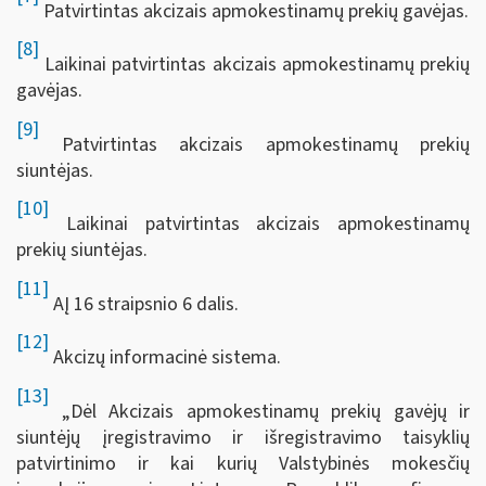
Patvirtintas akcizais apmokestinamų prekių gavėjas.
[8]
Laikinai patvirtintas akcizais apmokestinamų prekių
gavėjas.
[9]
Patvirtintas akcizais apmokestinamų prekių
siuntėjas.
[10]
Laikinai patvirtintas akcizais apmokestinamų
prekių siuntėjas.
[11]
AĮ 16 straipsnio 6 dalis.
[12]
Akcizų informacinė sistema.
[13]
„Dėl Akcizais apmokestinamų prekių gavėjų ir
siuntėjų įregistravimo ir išregistravimo taisyklių
patvirtinimo ir kai kurių Valstybinės mokesčių