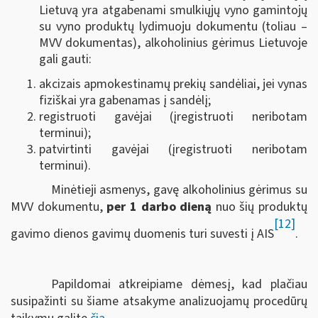
Lietuvą yra atgabenami smulkiųjų vyno gamintojų
su vyno produktų lydimuoju dokumentu (toliau –
MVV dokumentas), alkoholinius gėrimus Lietuvoje
gali gauti:
akcizais apmokestinamų prekių sandėliai, jei vynas
fiziškai yra gabenamas į sandėlį;
registruoti gavėjai (įregistruoti neribotam
terminui);
patvirtinti gavėjai (įregistruoti neribotam
terminui).
Minėtieji asmenys, gavę alkoholinius gėrimus su
MVV dokumentu,
per 1 darbo dieną
nuo šių produktų
[12]
gavimo dienos gavimų duomenis turi suvesti į AIS
.
Papildomai atkreipiame dėmesį, kad plačiau
susipažinti su šiame atsakyme analizuojamų procedūrų