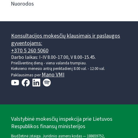
Nuorodos
Konsultacijos mokesčių klausimais ir paslaugos
gyventojams:
+370 5 260 5060
Darbo laikas: I-IV 8.00-17.00, V 8.00-15.45.
Prieššventinę dieną - viena valanda trumpiau.
Kiekvieno mėnesio antrą penktadienį 8.00 val. - 12.00 val.
Mano VMI
Paklausimas per
Valstybinė mokesčių inspekcija prie Lietuvos
Respublikos finansų ministerijos
Biudžetinė įstaiga. Juridinio asmens kodas — 188659752,