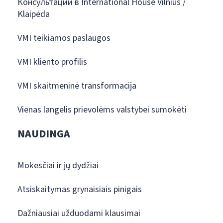
Консультации в International House Vilnius /
Klaipėda
VMI teikiamos paslaugos
VMI kliento profilis
VMI skaitmeninė transformacija
Vienas langelis prievolėms valstybei sumokėti
NAUDINGA
Mokesčiai ir jų dydžiai
Atsiskaitymas grynaisiais pinigais
Dažniausiai užduodami klausimai