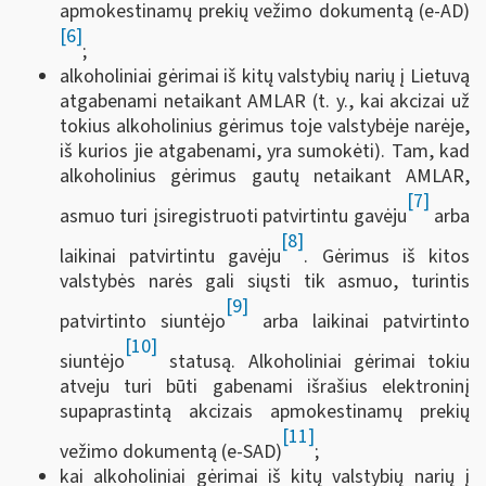
apmokestinamų prekių vežimo dokumentą (e-AD)
[6]
;
alkoholiniai gėrimai iš kitų valstybių narių į Lietuvą
atgabenami netaikant AMLAR (t. y., kai akcizai už
tokius alkoholinius gėrimus toje valstybėje narėje,
iš kurios jie atgabenami, yra sumokėti). Tam, kad
alkoholinius gėrimus gautų netaikant AMLAR,
[7]
asmuo turi įsiregistruoti patvirtintu gavėju
arba
[8]
laikinai patvirtintu gavėju
. Gėrimus iš kitos
valstybės narės gali siųsti tik asmuo, turintis
[9]
patvirtinto siuntėjo
arba laikinai patvirtinto
[10]
siuntėjo
statusą. Alkoholiniai gėrimai tokiu
atveju turi būti gabenami išrašius elektroninį
supaprastintą akcizais apmokestinamų prekių
[11]
vežimo dokumentą (e-SAD)
;
kai alkoholiniai gėrimai iš kitų valstybių narių į