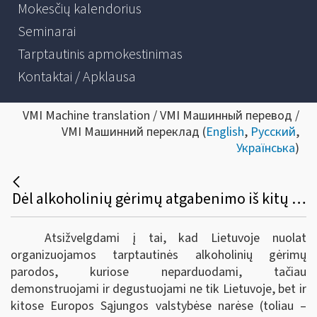
Mokesčių kalendorius
Seminarai
Tarptautinis apmokestinimas
Kontaktai / Apklausa
VMI Machine translation / VMI Машинный перевод /
VMI Машинний переклад (
English
,
Русский
,
Українська
)
Dėl alkoholinių gėrimų atgabenimo iš kitų Europos sąjungos valstybių narių į tarptautines parodas Lietuvoje bei akcizų sumokėjimo
Atsižvelgdami į tai, kad Lietuvoje nuolat
organizuojamos tarptautinės alkoholinių gėrimų
parodos, kuriose neparduodami, tačiau
demonstruojami ir degustuojami ne tik Lietuvoje, bet ir
kitose Europos Sąjungos valstybėse narėse (toliau –