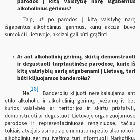
parodos į kitą valstybę narę išgabentus
alkoholinius gėrimus?
Taip, už po parodos į kitą valstybę narę
išgabentus alkoholinius gėrimus, kurių akcizai buvo
sumokėti Lietuvoje, akcizai gali būti grąžinti.
Ar ant alkoholinių gėrimų, skirtų demonstruoti
ir degustuoti tarptautinėse parodose, kurie iš
kitų valstybių narių atgabenami į Lietuvą, turi
būti klijuojamos banderolės?
[18]
Ne
. Banderolių klijuoti nereikalaujama ant
etilo alkoholio ir alkoholinių gėrimų, įvežamų iš bet
kurios valstybės ar teritorijos ir skirtų pristatyti,
demonstruoti ar degustuoti Lietuvoje organizuojamose
parodose ir reprezentaciniuose renginiuose, tačiau
tokiais atvejais asmuo apie numatomą etilo alkoholio ir
alkoholinių gėrimų įvežimą turi informuoti Narkotikų,