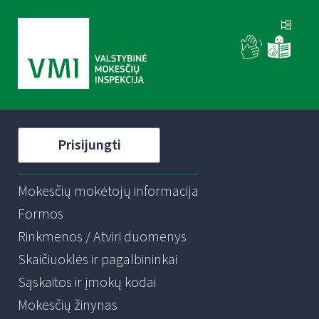
Prisijungti
Mokesčių mokėtojų informacija
Formos
Rinkmenos / Atviri duomenys
Skaičiuoklės ir pagalbininkai
Sąskaitos ir įmokų kodai
Mokesčių žinynas