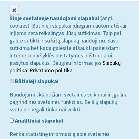
Uždaryti
Šioje svetainėje naudojami slapukai
(angl.
cookies). Būtinieji slapukai įdiegiami automatiškai
ir jiems nėra reikalingas Jūsų sutikimas. Taip pat
galite sutikti ir su kitų slapukų naudojimu. Savo
sutikimą bet kada galėsite atšaukti pakeisdami
interneto naršyklės nustatymus ir ištrindami
įrašytus slapukus. Daugiau informacijos
Slapukų
politika
;
Privatumo politika.
Būtinieji slapukai
Naudojami sklandžiam svetainės veikimui ir įgalina
pagrindines svetainės funkcijas. Be šių slapukų
svetainė negali tinkamai veikti.
Analitiniai slapukai
Renka statistinę informaciją apie svetainės