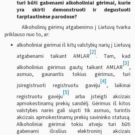
turi būti gabenami alkoholiniai gėrimai, kurie
yra skirti demonstruoti ir degustuoti
tarptautinėse parodose?
Alkoholinių gėrimų atgabenimo į Lietuvą tvarka
priklauso nuo to, ar:
alkoholiniai gėrimai iš kitų valstybių narių į Lietuvą
[2]
atgabenami taikant AMLAR
. Tam, kad
[3]
alkoholinius gėrimus gautų taikant AMLAR
,
asmuo, gaunantis tokius gėrimus, turi
[4]
įsiregistruoti registruotu gavėju
, laikinai
[5]
registruotu gavėju
arba įsteigti akcizais
apmokestinamų prekių sandėlį. Gėrimus iš kitos
valstybės narės gali siųsti tik asmuo, turintis
akcizais apmokestinamų prekių savininko statusą.
Alkoholiniai gėrimai tokiu atveju turi būti
gabenami išrašius elektroninį akcizais