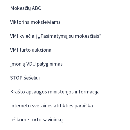
Mokesčių ABC
Viktorina moksleiviams
VMI kviečia į „Pasimatymą su mokesčiais“
VMI turto aukcionai
Įmonių VDU palyginimas
STOP šešėliui
Krašto apsaugos ministerijos informacija
Interneto svetainės atitikties paraiška
Ieškome turto savininkų