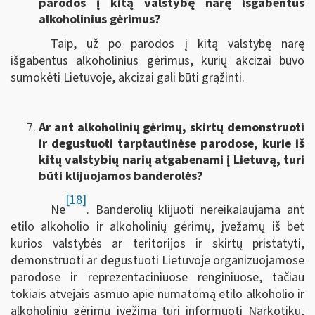
parodos į kitą valstybę narę išgabentus
alkoholinius gėrimus?
Taip, už po parodos į kitą valstybę narę
išgabentus alkoholinius gėrimus, kurių akcizai buvo
sumokėti Lietuvoje, akcizai gali būti grąžinti.
Ar ant alkoholinių gėrimų, skirtų demonstruoti
ir degustuoti tarptautinėse parodose, kurie iš
kitų valstybių narių atgabenami į Lietuvą, turi
būti klijuojamos banderolės?
[18]
Ne
. Banderolių klijuoti nereikalaujama ant
etilo alkoholio ir alkoholinių gėrimų, įvežamų iš bet
kurios valstybės ar teritorijos ir skirtų pristatyti,
demonstruoti ar degustuoti Lietuvoje organizuojamose
parodose ir reprezentaciniuose renginiuose, tačiau
tokiais atvejais asmuo apie numatomą etilo alkoholio ir
alkoholinių gėrimų įvežimą turi informuoti Narkotikų,