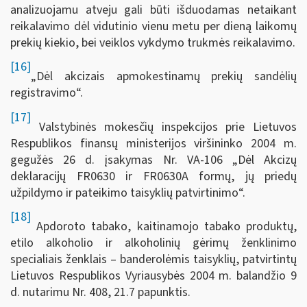
analizuojamu atveju gali būti išduodamas netaikant
reikalavimo dėl vidutinio vienu metu per dieną laikomų
prekių kiekio, bei veiklos vykdymo trukmės reikalavimo.
[16]
„Dėl akcizais apmokestinamų prekių sandėlių
registravimo“.
[17]
Valstybinės mokesčių inspekcijos prie Lietuvos
Respublikos finansų ministerijos viršininko 2004 m.
gegužės 26 d. įsakymas Nr. VA-106 „Dėl Akcizų
deklaracijų FR0630 ir FR0630A formų, jų priedų
užpildymo ir pateikimo taisyklių patvirtinimo“.
[18]
Apdoroto tabako, kaitinamojo tabako produktų,
etilo alkoholio ir alkoholinių gėrimų ženklinimo
specialiais ženklais – banderolėmis taisyklių, patvirtintų
Lietuvos Respublikos Vyriausybės 2004 m. balandžio 9
d. nutarimu Nr. 408, 21.7 papunktis.