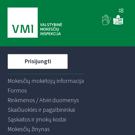
Prisijungti
Mokesčių mokėtojų informacija
Formos
Rinkmenos / Atviri duomenys
Skaičiuoklės ir pagalbininkai
Sąskaitos ir įmokų kodai
Mokesčių žinynas