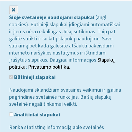
Uždaryti
Šioje svetainėje naudojami slapukai
(angl.
cookies). Būtinieji slapukai įdiegiami automatiškai
ir jiems nėra reikalingas Jūsų sutikimas. Taip pat
galite sutikti ir su kitų slapukų naudojimu. Savo
sutikimą bet kada galėsite atšaukti pakeisdami
interneto naršyklės nustatymus ir ištrindami
įrašytus slapukus. Daugiau informacijos
Slapukų
politika
;
Privatumo politika.
Būtinieji slapukai
Naudojami sklandžiam svetainės veikimui ir įgalina
pagrindines svetainės funkcijas. Be šių slapukų
svetainė negali tinkamai veikti.
Analitiniai slapukai
Renka statistinę informaciją apie svetainės