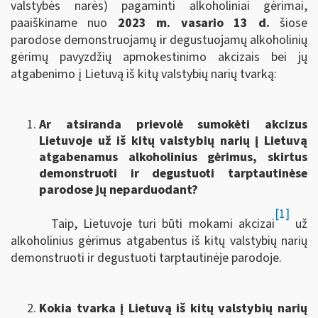
valstybės narės) pagaminti alkoholiniai gėrimai,
paaiškiname nuo
2023 m. vasario 13 d.
šiose
parodose demonstruojamų ir degustuojamų alkoholinių
gėrimų pavyzdžių apmokestinimo akcizais bei jų
atgabenimo į Lietuvą iš kitų valstybių narių tvarką:
Ar atsiranda prievolė sumokėti akcizus
Lietuvoje už iš kitų valstybių narių į Lietuvą
atgabenamus alkoholinius gėrimus, skirtus
demonstruoti ir degustuoti tarptautinėse
parodose jų neparduodant?
[1]
Taip, Lietuvoje turi būti mokami akcizai
už
alkoholinius gėrimus atgabentus iš kitų valstybių narių
demonstruoti ir degustuoti tarptautinėje parodoje.
Kokia tvarka į Lietuvą iš kitų valstybių narių