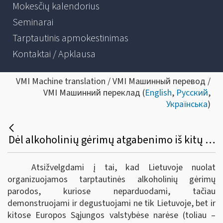
Mokesčių kalendorius
Seminarai
Tarptautinis apmokestinimas
Kontaktai / Apklausa
VMI Machine translation / VMI Машинный перевод /
VMI Машинний переклад (
English
,
Русский
,
Українська
)
Dėl alkoholinių gėrimų atgabenimo iš kitų Europos sąjungos valstybių narių į tarptautines parodas Lietuvoje bei akcizų sumokėjimo
Atsižvelgdami į tai, kad Lietuvoje nuolat
organizuojamos tarptautinės alkoholinių gėrimų
parodos, kuriose neparduodami, tačiau
demonstruojami ir degustuojami ne tik Lietuvoje, bet ir
kitose Europos Sąjungos valstybėse narėse (toliau –