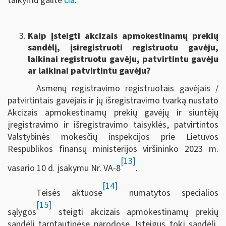
taikymu galite
čia
.
Kaip įsteigti akcizais apmokestinamų prekių
sandėlį, įsiregistruoti registruotu gavėju,
laikinai registruotu gavėju, patvirtintu gavėju
ar laikinai patvirtintu gavėju?
Asmenų registravimo registruotais gavėjais /
patvirtintais gavėjais ir jų išregistravimo tvarką nustato
Akcizais apmokestinamų prekių gavėjų ir siuntėjų
įregistravimo ir išregistravimo taisyklės, patvirtintos
Valstybinės mokesčių inspekcijos prie Lietuvos
Respublikos finansų ministerijos viršininko 2023 m.
[13]
vasario 10 d. įsakymu Nr. VA-8
.
[14]
Teisės aktuose
numatytos specialios
[15]
sąlygos
steigti akcizais apmokestinamų prekių
sandėlį tarptautinėse parodose. Įsteigus tokį sandėlį,