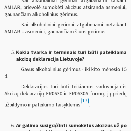
Kai alkoholiniai gėrimai atgabenami taikant
AMLAR, prievolė sumokėti akcizus atsiranda asmeniui,
gaunančiam alkoholinius gėrimus.
Kai alkoholiniai gėrimai atgabenami netaikant
AMLAR – asmeniui, gaunančiam šiuos gėrimus.
Kokia tvarka ir terminais turi būti pateikiama
akcizų deklaracija Lietuvoje?
Gavus alkoholinius gėrimus - iki kito mėnesio 15
d.
Deklaracijos turi būti teikiamos vadovaujantis
Akcizų deklaracijų FR0630 ir FR0630A formų, jų priedų
[17]
užpildymo ir pateikimo taisyklėmis
.
Ar galima susigrąžinti sumokėtus akcizus už po