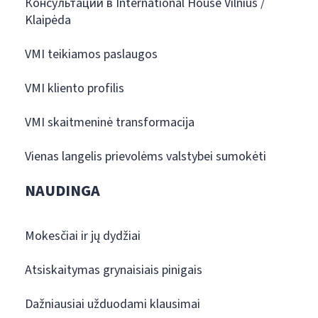
Консультации в International House Vilnius /
Klaipėda
VMI teikiamos paslaugos
VMI kliento profilis
VMI skaitmeninė transformacija
Vienas langelis prievolėms valstybei sumokėti
NAUDINGA
Mokesčiai ir jų dydžiai
Atsiskaitymas grynaisiais pinigais
Dažniausiai užduodami klausimai