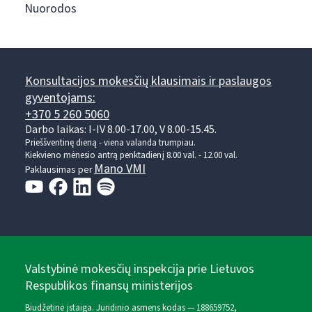
Nuorodos
Konsultacijos mokesčių klausimais ir paslaugos
gyventojams:
+370 5 260 5060
Darbo laikas: I-IV 8.00-17.00, V 8.00-15.45.
Prieššventinę dieną - viena valanda trumpiau.
Kiekvieno mėnesio antrą penktadienį 8.00 val. - 12.00 val.
Mano VMI
Paklausimas per
Valstybinė mokesčių inspekcija prie Lietuvos
Respublikos finansų ministerijos
Biudžetinė įstaiga. Juridinio asmens kodas — 188659752,