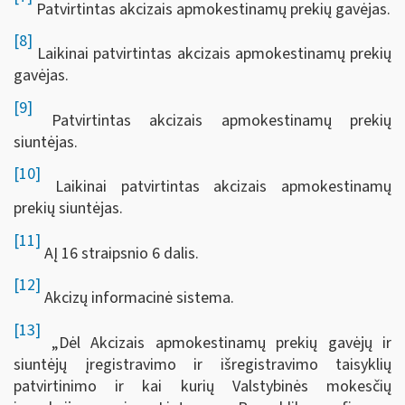
Patvirtintas akcizais apmokestinamų prekių gavėjas.
[8]
Laikinai patvirtintas akcizais apmokestinamų prekių
gavėjas.
[9]
Patvirtintas akcizais apmokestinamų prekių
siuntėjas.
[10]
Laikinai patvirtintas akcizais apmokestinamų
prekių siuntėjas.
[11]
AĮ 16 straipsnio 6 dalis.
[12]
Akcizų informacinė sistema.
[13]
„Dėl Akcizais apmokestinamų prekių gavėjų ir
siuntėjų įregistravimo ir išregistravimo taisyklių
patvirtinimo ir kai kurių Valstybinės mokesčių