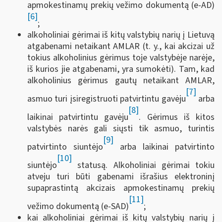
apmokestinamų prekių vežimo dokumentą (e-AD)
[6]
;
alkoholiniai gėrimai iš kitų valstybių narių į Lietuvą
atgabenami netaikant AMLAR (t. y., kai akcizai už
tokius alkoholinius gėrimus toje valstybėje narėje,
iš kurios jie atgabenami, yra sumokėti). Tam, kad
alkoholinius gėrimus gautų netaikant AMLAR,
[7]
asmuo turi įsiregistruoti patvirtintu gavėju
arba
[8]
laikinai patvirtintu gavėju
. Gėrimus iš kitos
valstybės narės gali siųsti tik asmuo, turintis
[9]
patvirtinto siuntėjo
arba laikinai patvirtinto
[10]
siuntėjo
statusą. Alkoholiniai gėrimai tokiu
atveju turi būti gabenami išrašius elektroninį
supaprastintą akcizais apmokestinamų prekių
[11]
vežimo dokumentą (e-SAD)
;
kai alkoholiniai gėrimai iš kitų valstybių narių į