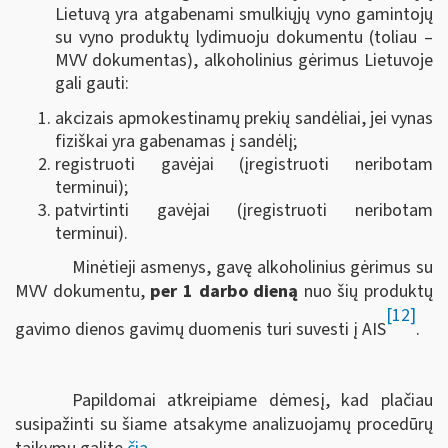
Lietuvą yra atgabenami smulkiųjų vyno gamintojų
su vyno produktų lydimuoju dokumentu (toliau –
MVV dokumentas), alkoholinius gėrimus Lietuvoje
gali gauti:
akcizais apmokestinamų prekių sandėliai, jei vynas
fiziškai yra gabenamas į sandėlį;
registruoti gavėjai (įregistruoti neribotam
terminui);
patvirtinti gavėjai (įregistruoti neribotam
terminui).
Minėtieji asmenys, gavę alkoholinius gėrimus su
MVV dokumentu,
per 1 darbo dieną
nuo šių produktų
[12]
gavimo dienos gavimų duomenis turi suvesti į AIS
.
Papildomai atkreipiame dėmesį, kad plačiau
susipažinti su šiame atsakyme analizuojamų procedūrų