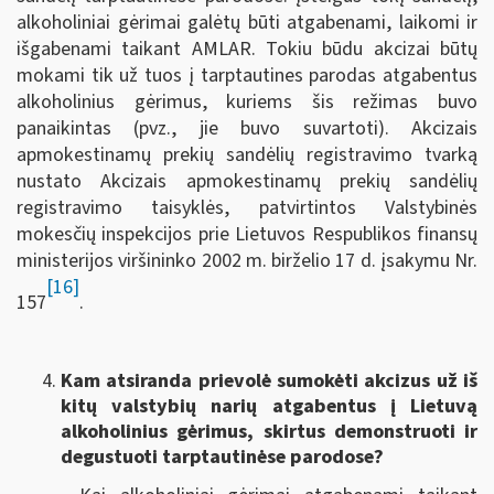
alkoholiniai gėrimai galėtų būti atgabenami, laikomi ir
išgabenami taikant AMLAR. Tokiu būdu akcizai būtų
mokami tik už tuos į tarptautines parodas atgabentus
alkoholinius gėrimus, kuriems šis režimas buvo
panaikintas (pvz., jie buvo suvartoti). Akcizais
apmokestinamų prekių sandėlių registravimo tvarką
nustato Akcizais apmokestinamų prekių sandėlių
registravimo taisyklės, patvirtintos Valstybinės
mokesčių inspekcijos prie Lietuvos Respublikos finansų
ministerijos viršininko 2002 m. birželio 17 d. įsakymu Nr.
[16]
157
.
Kam atsiranda prievolė sumokėti akcizus už iš
kitų valstybių narių atgabentus į Lietuvą
alkoholinius gėrimus, skirtus demonstruoti ir
degustuoti tarptautinėse parodose?