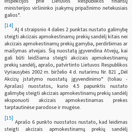
inspekcijos prie Lietuvos Respublikos finansų
ministerijos viršininko įsakymų pripažinimo netekusiais
galios“.
[14]
AĮ 4 straipsnio 4 dalies 2 punktas nustato galimybę
steigti akcizais apmokestinamų prekių sandėlį kitais nei
akcizais apmokestinamų prekių gamyba, perdirbimas ar
maišymas atvejais. Šią nuostatą įgyvendina Atvejų, kai
gali būti leidžiama steigti akcizais apmokestinamų
prekių sandėlį, aprašo, patvirtinto Lietuvos Respublikos
Vyriausybės 2002 m. birželio 4 d. nutarimu Nr. 821 „Dėl
Akcizų įstatymo nuostatų įgyvendinimo“ (toliau -
Aprašas) nuostatos, kurio 4.5 papunktis nustato
galimybę steigti akcizais apmokestinamų prekių sandėlį
eksponuoti akcizais apmokestinamas prekes
tarptautinėse parodose ir mugėse.
[15]
Aprašo 6 punkto nuostatos nustato, kad leidimas
steigti akcizais apmokestinamų prekių sandėlį