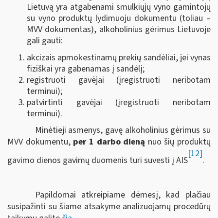
Lietuvą yra atgabenami smulkiųjų vyno gamintojų
su vyno produktų lydimuoju dokumentu (toliau –
MVV dokumentas), alkoholinius gėrimus Lietuvoje
gali gauti:
akcizais apmokestinamų prekių sandėliai, jei vynas
fiziškai yra gabenamas į sandėlį;
registruoti gavėjai (įregistruoti neribotam
terminui);
patvirtinti gavėjai (įregistruoti neribotam
terminui).
Minėtieji asmenys, gavę alkoholinius gėrimus su
MVV dokumentu,
per 1 darbo dieną
nuo šių produktų
[12]
gavimo dienos gavimų duomenis turi suvesti į AIS
.
Papildomai atkreipiame dėmesį, kad plačiau
susipažinti su šiame atsakyme analizuojamų procedūrų