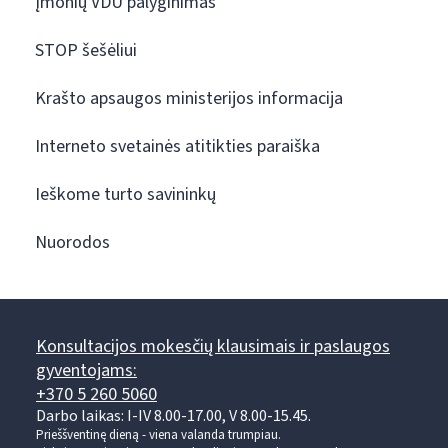
Įmonių VDU palyginimas
STOP šešėliui
Krašto apsaugos ministerijos informacija
Interneto svetainės atitikties paraiška
Ieškome turto savininkų
Nuorodos
Konsultacijos mokesčių klausimais ir paslaugos
gyventojams:
+370 5 260 5060
Darbo laikas: I-IV 8.00-17.00, V 8.00-15.45.
Prieššventinę dieną - viena valanda trumpiau.