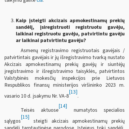
taikymu galite
čia
.
Kaip įsteigti akcizais apmokestinamų prekių
sandėlį, įsiregistruoti registruotu gavėju,
laikinai registruotu gavėju, patvirtintu gavėju
ar laikinai patvirtintu gavėju?
Asmenų registravimo registruotais gavėjais /
patvirtintais gavėjais ir jų išregistravimo tvarką nustato
Akcizais apmokestinamų prekių gavėjų ir siuntėjų
įregistravimo ir išregistravimo taisyklės, patvirtintos
Valstybinės mokesčių inspekcijos prie Lietuvos
Respublikos finansų ministerijos viršininko 2023 m.
[13]
vasario 10 d. įsakymu Nr. VA-8
.
[14]
Teisės aktuose
numatytos specialios
[15]
sąlygos
steigti akcizais apmokestinamų prekių
sandėlį tarptautinėse parodose. Įsteigus tokį sandėlį,