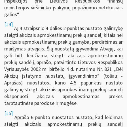
inspekcijos prie Lietuvos Respublikos finansų
ministerijos viršininko įsakymų pripažinimo netekusiais
galios“.
[14]
AĮ 4 straipsnio 4 dalies 2 punktas nustato galimybę
steigti akcizais apmokestinamų prekių sandėlį kitais nei
akcizais apmokestinamų prekių gamyba, perdirbimas ar
maišymas atvejais. Šią nuostatą įgyvendina Atvejų, kai
gali būti leidžiama steigti akcizais apmokestinamų
prekių sandėlį, aprašo, patvirtinto Lietuvos Respublikos
Vyriausybės 2002 m. birželio 4 d. nutarimu Nr. 821 „Dėl
Akcizų įstatymo nuostatų įgyvendinimo“ (toliau -
Aprašas) nuostatos, kurio 4.5 papunktis nustato
galimybę steigti akcizais apmokestinamų prekių sandėlį
eksponuoti akcizais apmokestinamas prekes
tarptautinėse parodose ir mugėse.
[15]
Aprašo 6 punkto nuostatos nustato, kad leidimas
steigti akcizais apmokestinamų prekių sandėlį