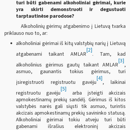
turi būti gabenami alkoholiniai gėrimai, kurie
yra skirti demonstruoti ir degustuoti
tarptautinėse parodose?
Alkoholinių gėrimų atgabenimo į Lietuvą tvarka
priklauso nuo to, ar:
alkoholiniai gėrimai iš kitų valstybių narių į Lietuvą
[2]
atgabenami taikant AMLAR
. Tam, kad
[3]
alkoholinius gėrimus gautų taikant AMLAR
,
asmuo, gaunantis tokius gėrimus, turi
[4]
įsiregistruoti registruotu gavėju
, laikinai
[5]
registruotu gavėju
arba įsteigti akcizais
apmokestinamų prekių sandėlį. Gėrimus iš kitos
valstybės narės gali siųsti tik asmuo, turintis
akcizais apmokestinamų prekių savininko statusą.
Alkoholiniai gėrimai tokiu atveju turi būti
gabenami išrašius elektroninį akcizais