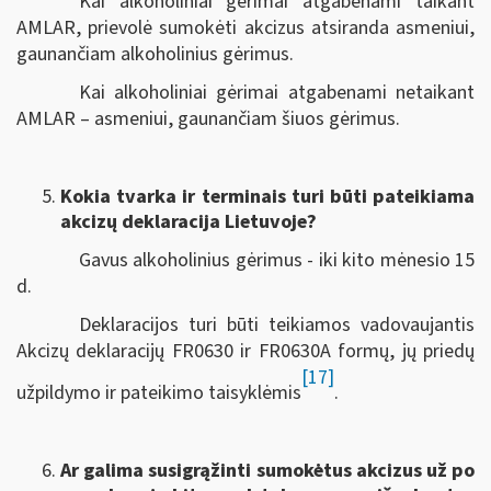
Kai alkoholiniai gėrimai atgabenami taikant
AMLAR, prievolė sumokėti akcizus atsiranda asmeniui,
gaunančiam alkoholinius gėrimus.
Kai alkoholiniai gėrimai atgabenami netaikant
AMLAR – asmeniui, gaunančiam šiuos gėrimus.
Kokia tvarka ir terminais turi būti pateikiama
akcizų deklaracija Lietuvoje?
Gavus alkoholinius gėrimus - iki kito mėnesio 15
d.
Deklaracijos turi būti teikiamos vadovaujantis
Akcizų deklaracijų FR0630 ir FR0630A formų, jų priedų
[17]
užpildymo ir pateikimo taisyklėmis
.
Ar galima susigrąžinti sumokėtus akcizus už po