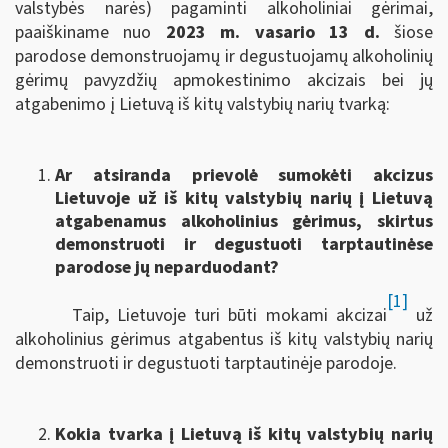
valstybės narės) pagaminti alkoholiniai gėrimai,
paaiškiname nuo
2023 m. vasario 13 d.
šiose
parodose demonstruojamų ir degustuojamų alkoholinių
gėrimų pavyzdžių apmokestinimo akcizais bei jų
atgabenimo į Lietuvą iš kitų valstybių narių tvarką:
Ar atsiranda prievolė sumokėti akcizus
Lietuvoje už iš kitų valstybių narių į Lietuvą
atgabenamus alkoholinius gėrimus, skirtus
demonstruoti ir degustuoti tarptautinėse
parodose jų neparduodant?
[1]
Taip, Lietuvoje turi būti mokami akcizai
už
alkoholinius gėrimus atgabentus iš kitų valstybių narių
demonstruoti ir degustuoti tarptautinėje parodoje.
Kokia tvarka į Lietuvą iš kitų valstybių narių