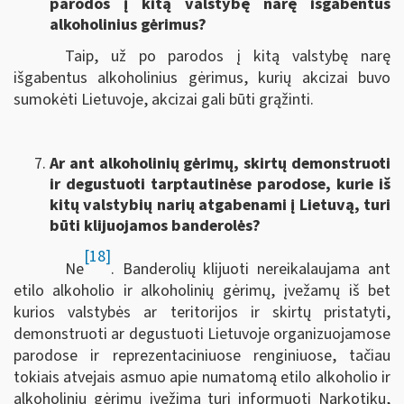
parodos į kitą valstybę narę išgabentus
alkoholinius gėrimus?
Taip, už po parodos į kitą valstybę narę
išgabentus alkoholinius gėrimus, kurių akcizai buvo
sumokėti Lietuvoje, akcizai gali būti grąžinti.
Ar ant alkoholinių gėrimų, skirtų demonstruoti
ir degustuoti tarptautinėse parodose, kurie iš
kitų valstybių narių atgabenami į Lietuvą, turi
būti klijuojamos banderolės?
[18]
Ne
. Banderolių klijuoti nereikalaujama ant
etilo alkoholio ir alkoholinių gėrimų, įvežamų iš bet
kurios valstybės ar teritorijos ir skirtų pristatyti,
demonstruoti ar degustuoti Lietuvoje organizuojamose
parodose ir reprezentaciniuose renginiuose, tačiau
tokiais atvejais asmuo apie numatomą etilo alkoholio ir
alkoholinių gėrimų įvežimą turi informuoti Narkotikų,