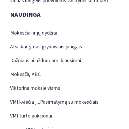
Vienas langelis prievolėms valstybei sumokėti
NAUDINGA
Mokesčiai ir jų dydžiai
Atsiskaitymas grynaisiais pinigais
Dažniausiai užduodami klausimai
Mokesčių ABC
Viktorina moksleiviams
VMI kviečia į „Pasimatymą su mokesčiais“
VMI turto aukcionai