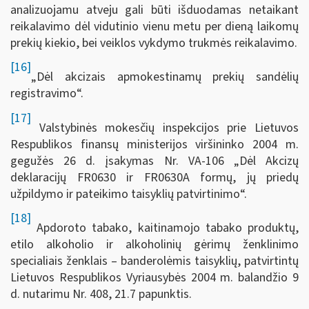
analizuojamu atveju gali būti išduodamas netaikant
reikalavimo dėl vidutinio vienu metu per dieną laikomų
prekių kiekio, bei veiklos vykdymo trukmės reikalavimo.
[16]
„Dėl akcizais apmokestinamų prekių sandėlių
registravimo“.
[17]
Valstybinės mokesčių inspekcijos prie Lietuvos
Respublikos finansų ministerijos viršininko 2004 m.
gegužės 26 d. įsakymas Nr. VA-106 „Dėl Akcizų
deklaracijų FR0630 ir FR0630A formų, jų priedų
užpildymo ir pateikimo taisyklių patvirtinimo“.
[18]
Apdoroto tabako, kaitinamojo tabako produktų,
etilo alkoholio ir alkoholinių gėrimų ženklinimo
specialiais ženklais – banderolėmis taisyklių, patvirtintų
Lietuvos Respublikos Vyriausybės 2004 m. balandžio 9
d. nutarimu Nr. 408, 21.7 papunktis.