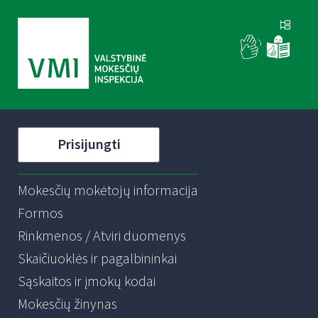
Prisijungti
Mokesčių mokėtojų informacija
Formos
Rinkmenos / Atviri duomenys
Skaičiuoklės ir pagalbininkai
Sąskaitos ir įmokų kodai
Mokesčių žinynas