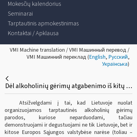
Mokesčių kalendorius
Seminarai
Tarptautinis apmokestinimas
Kontaktai / Apklausa
VMI Machine translation / VMI Машинный перевод /
VMI Машинний переклад (
English
,
Русский
,
Українська
)
Dėl alkoholinių gėrimų atgabenimo iš kitų Europos sąjungos valstybių narių į tarptautines parodas Lietuvoje bei akcizų sumokėjimo
Atsižvelgdami į tai, kad Lietuvoje nuolat
organizuojamos tarptautinės alkoholinių gėrimų
parodos, kuriose neparduodami, tačiau
demonstruojami ir degustuojami ne tik Lietuvoje, bet ir
kitose Europos Sąjungos valstybėse narėse (toliau –