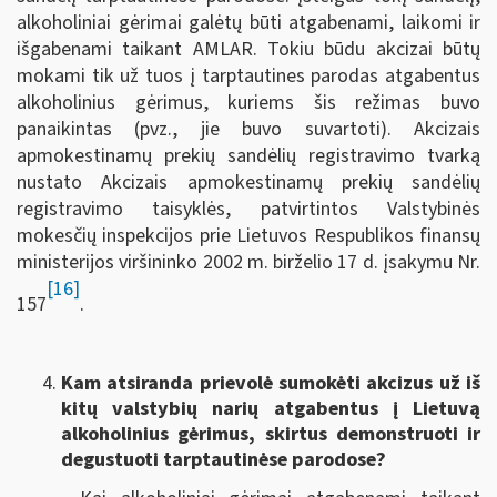
alkoholiniai gėrimai galėtų būti atgabenami, laikomi ir
išgabenami taikant AMLAR. Tokiu būdu akcizai būtų
mokami tik už tuos į tarptautines parodas atgabentus
alkoholinius gėrimus, kuriems šis režimas buvo
panaikintas (pvz., jie buvo suvartoti). Akcizais
apmokestinamų prekių sandėlių registravimo tvarką
nustato Akcizais apmokestinamų prekių sandėlių
registravimo taisyklės, patvirtintos Valstybinės
mokesčių inspekcijos prie Lietuvos Respublikos finansų
ministerijos viršininko 2002 m. birželio 17 d. įsakymu Nr.
[16]
157
.
Kam atsiranda prievolė sumokėti akcizus už iš
kitų valstybių narių atgabentus į Lietuvą
alkoholinius gėrimus, skirtus demonstruoti ir
degustuoti tarptautinėse parodose?