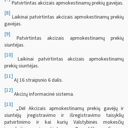
Patvirtintas akcizais apmokestinamų prekių gavėjas.
[8]
Laikinai patvirtintas akcizais apmokestinamų prekių
gavėjas.
[9]
Patvirtintas akcizais apmokestinamų prekių
siuntėjas.
[10]
Laikinai patvirtintas akcizais apmokestinamų
prekių siuntėjas.
[11]
AĮ 16 straipsnio 6 dalis.
[12]
Akcizų informacinė sistema.
[13]
„Dėl Akcizais apmokestinamų prekių gavėjų ir
siuntėjų įregistravimo ir išregistravimo taisyklių
patvirtinimo ir kai kurių Valstybinės mokesčių