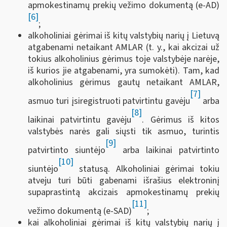
apmokestinamų prekių vežimo dokumentą (e-AD)
[6]
;
alkoholiniai gėrimai iš kitų valstybių narių į Lietuvą
atgabenami netaikant AMLAR (t. y., kai akcizai už
tokius alkoholinius gėrimus toje valstybėje narėje,
iš kurios jie atgabenami, yra sumokėti). Tam, kad
alkoholinius gėrimus gautų netaikant AMLAR,
[7]
asmuo turi įsiregistruoti patvirtintu gavėju
arba
[8]
laikinai patvirtintu gavėju
. Gėrimus iš kitos
valstybės narės gali siųsti tik asmuo, turintis
[9]
patvirtinto siuntėjo
arba laikinai patvirtinto
[10]
siuntėjo
statusą. Alkoholiniai gėrimai tokiu
atveju turi būti gabenami išrašius elektroninį
supaprastintą akcizais apmokestinamų prekių
[11]
vežimo dokumentą (e-SAD)
;
kai alkoholiniai gėrimai iš kitų valstybių narių į