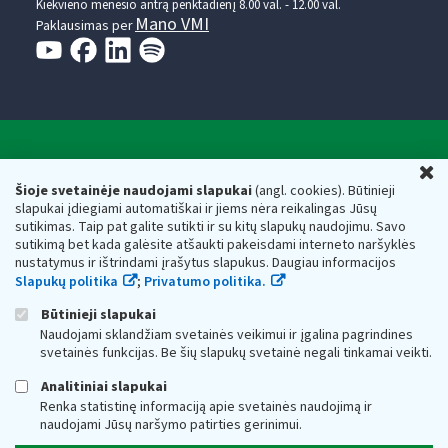
Kiekvieno mėnesio antrą penktadienį 8.00 val. - 12.00 val.
Mano VMI
Paklausimas per
Valstybinė mokesčių inspekcija prie Lietuvos
U
Respublikos finansų ministerijos
Šioje svetainėje naudojami slapukai
(angl. cookies). Būtinieji
slapukai įdiegiami automatiškai ir jiems nėra reikalingas Jūsų
Biudžetinė įstaiga. Juridinio asmens kodas — 188659752,
sutikimas. Taip pat galite sutikti ir su kitų slapukų naudojimu. Savo
adresas: Vasario 16-osios g. 14, 01107 Vilnius, Lietuva, el.paštas:
sutikimą bet kada galėsite atšaukti pakeisdami interneto naršyklės
vmi@vmi.lt
, E. pristatymo dėžutės adresas 188659752
nustatymus ir ištrindami įrašytus slapukus. Daugiau informacijos
Duomenys apie Valstybinę mokesčių inspekciją prie Lietuvos
Slapukų politika
;
Privatumo politika.
Respublikos finansų ministerijos kaupiami ir saugomi Juridinių
asmenų registre
Būtinieji slapukai
Naudojami sklandžiam svetainės veikimui ir įgalina pagrindines
svetainės funkcijas. Be šių slapukų svetainė negali tinkamai veikti.
Analitiniai slapukai
Renka statistinę informaciją apie svetainės naudojimą ir
naudojami Jūsų naršymo patirties gerinimui.