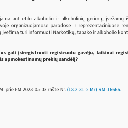
ujama ant etilo alkoholio ir alkoholinių gėrimų, įvežamų iš
uvoje organizuojamose parodose ir reprezentaciniuose ren
ų įvežimą turi informuoti Narkotikų, tabako ir alkoholio ko
s gali įsiregistruoti registruotu gavėju, laikinai regis
zais apmokestinamų prekių sandėlį?
MI prie FM
2023-05-03 rašte Nr.
(18.2-31-2 Mr) RM-16666
.