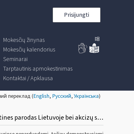
Prisijungti
Mokesčių žinynas
Mokesčių kalendorius
Seminarai
Tarptautinis apmokestinimas
Kontaktai / Apklausa
ний переклад (
English
,
Русский
,
Українська
)
Dėl alkoholinių gėrimų atgabenimo iš kitų Europos sąjungos valstybių narių į tarptautines parodas Lietuvoje bei akcizų sumokėjimo