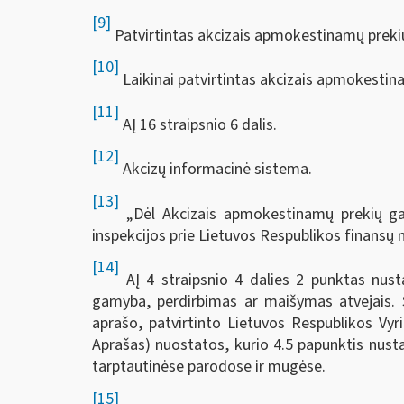
[9]
Patvirtintas akcizais apmokestinamų prekių
[10]
Laikinai patvirtintas akcizais apmokestina
[11]
AĮ 16 straipsnio 6 dalis.
[12]
Akcizų informacinė sistema.
[13]
„Dėl Akcizais apmokestinamų prekių gavėj
inspekcijos prie Lietuvos Respublikos finansų m
[14]
AĮ 4 straipsnio 4 dalies 2 punktas nust
gamyba, perdirbimas ar maišymas atvejais. Š
aprašo, patvirtinto Lietuvos Respublikos Vyr
Aprašas) nuostatos, kurio 4.5 papunktis nus
tarptautinėse parodose ir mugėse.
[15]