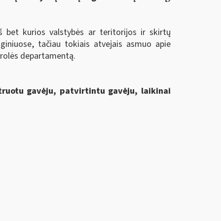
 bet kurios valstybės ar teritorijos ir skirtų
giniuose, tačiau tokiais atvejais asmuo apie
ntrolės departamentą.
truotu gavėju, patvirtintu gavėju, laikinai