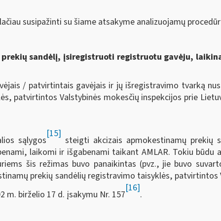
lačiau susipažinti su šiame atsakyme analizuojamų procedūr
rekių sandėlį, įsiregistruoti registruotu gavėju, laikin
jais / patvirtintais gavėjais ir jų išregistravimo tvarką n
lės, patvirtintos Valstybinės mokesčių inspekcijos prie Liet
[15]
lios sąlygos
steigti akcizais apmokestinamų prekių sa
gabenami, laikomi ir išgabenami taikant AMLAR. Tokiu būdu a
riems šis režimas buvo panaikintas (pvz., jie buvo suvart
inamų prekių sandėlių registravimo taisyklės, patvirtintos 
[16]
2 m. birželio 17 d. įsakymu Nr. 157
.