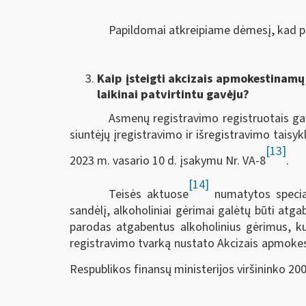
Papildomai atkreipiame dėmesį, kad p
Kaip įsteigti akcizais apmokestinamų p
laikinai patvirtintu gavėju?
Asmenų registravimo registruotais gavė
siuntėjų įregistravimo ir išregistravimo taisyk
[13]
2023 m. vasario 10 d. įsakymu Nr. VA-8
.
[14]
Teisės aktuose
numatytos specia
sandėlį, alkoholiniai gėrimai galėtų būti at
parodas atgabentus alkoholinius gėrimus, ku
registravimo tvarką nustato Akcizais apmokest
Respublikos finansų ministerijos viršininko 200