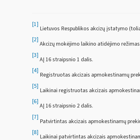
[1]
Lietuvos Respublikos akcizų įstatymo (toliau 
[2]
Akcizų mokėjimo laikino atidėjimo režimas
[3]
AĮ 16 straipsnio 1 dalis.
[4]
Registruotas akcizais apmokestinamų prek
[5]
Laikinai registruotas akcizais apmokestina
[6]
AĮ 16 straipsnio 2 dalis.
[7]
Patvirtintas akcizais apmokestinamų preki
[8]
Laikinai patvirtintas akcizais apmokestina