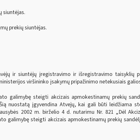
 siuntėjas.
mų prekių siuntėjas.
ų ir siuntėjų įregistravimo ir išregistravimo taisyklių p
inisterijos viršininko įsakymų pripažinimo netekusiais galios
ato galimybę steigti akcizais apmokestinamų prekių sand
ią nuostatą įgyvendina Atvejų, kai gali būti leidžiama st
iausybės 2002 m. birželio 4 d. nutarimu Nr. 821 „Dėl Akc
tato galimybę steigti akcizais apmokestinamų prekių sandė