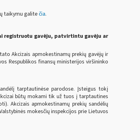
ų taikymu galite
čia
.
ai registruotu gavėju, patvirtintu gavėju ar
ustato Akcizais apmokestinamų prekių gavėjų ir
uvos Respublikos finansų ministerijos viršininko
ndėlį tarptautinėse parodose. Įsteigus tokį
kcizai būtų mokami tik už tuos į tarptautines
oti). Akcizais apmokestinamų prekių sandėlių
Valstybinės mokesčių inspekcijos prie Lietuvos