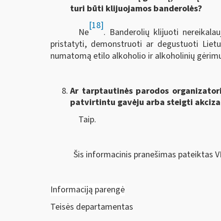
turi būti klijuojamos banderolės?
[18]
Ne
. Banderolių klijuoti nereikala
pristatyti, demonstruoti ar degustuoti Liet
numatomą etilo alkoholio ir alkoholinių gėrim
Ar tarptautinės parodos organizatoriu
patvirtintu gavėju arba steigti akci
Taip.
Šis informacinis pranešimas pateiktas V
Informaciją parengė
Teisės departamentas