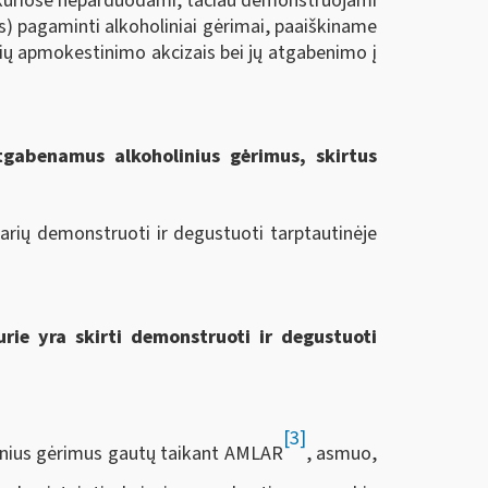
, kuriose neparduodami, tačiau demonstruojami
ės) pagaminti alkoholiniai gėrimai, paaiškiname
ų apmokestinimo akcizais bei jų atgabenimo į
tgabenamus alkoholinius gėrimus, skirtus
narių demonstruoti ir degustuoti tarptautinėje
urie yra skirti demonstruoti ir degustuoti
[3]
inius gėrimus gautų taikant AMLAR
, asmuo,