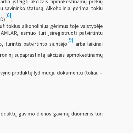
arba įsteigti akcizais apmokestinamų prekių
ų savininko statusą. Alkoholiniai gėrimai tokiu
[6]
AD)
;
 už tokius alkoholinius gėrimus toje valstybėje
AMLAR, asmuo turi įsiregistruoti patvirtintu
[9]
, turintis patvirtinto siuntėjo
arba laikinai
ktroninį supaprastintą akcizais apmokestinamų
su vyno produktų lydimuoju dokumentu (toliau –
roduktų gavimo dienos gavimų duomenis turi