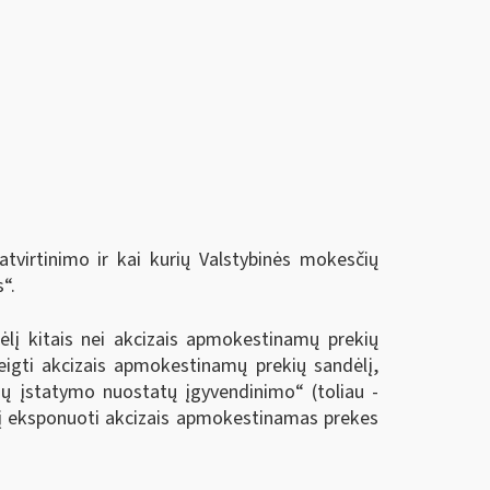
atvirtinimo ir kai kurių Valstybinės mokesčių
“.
ėlį kitais nei akcizais apmokestinamų prekių
eigti akcizais apmokestinamų prekių sandėlį,
izų įstatymo nuostatų įgyvendinimo“ (toliau -
lį eksponuoti akcizais apmokestinamas prekes