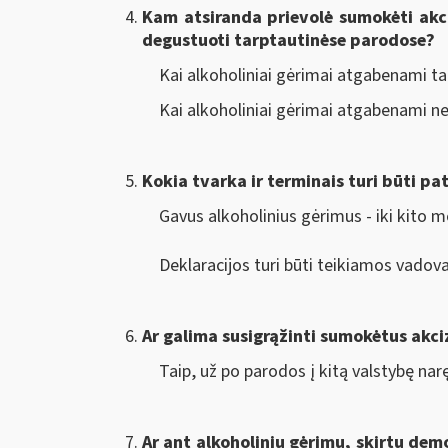
Kam atsiranda prievolė sumokėti akci
degustuoti tarptautinėse parodose?
Kai alkoholiniai gėrimai atgabenami t
Kai alkoholiniai gėrimai atgabenami 
Kokia tvarka ir terminais turi būti pa
Gavus alkoholinius gėrimus - iki kito m
Deklaracijos turi būti teikiamos vadov
Ar galima susigrąžinti sumokėtus akci
Taip, už po parodos į kitą valstybę nar
Ar ant alkoholinių gėrimų, skirtų dem