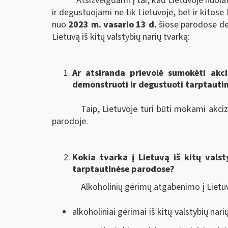
Atsižvelgdami į tai, kad Lietuvoje nuo
ir degustuojami ne tik Lietuvoje, bet ir kitos
nuo
2023 m. vasario 13 d.
šiose parodose de
Lietuvą iš kitų valstybių narių tvarką:
Ar atsiranda prievolė sumokėti akci
demonstruoti ir degustuoti tarptaut
Taip, Lietuvoje turi būti mokami akciz
parodoje.
Kokia tvarka į Lietuvą iš kitų valst
tarptautinėse parodose?
Alkoholinių gėrimų atgabenimo į Lietuv
alkoholiniai gėrimai iš kitų valstybių na