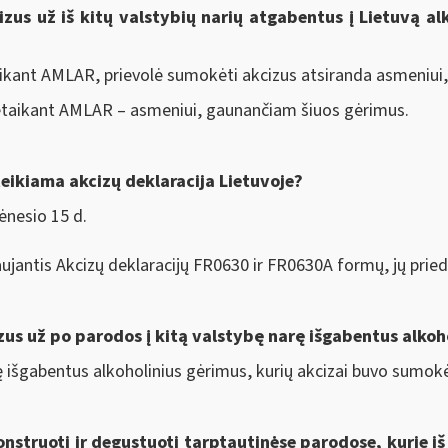
zus už iš kitų valstybių narių atgabentus į Lietuvą alk
aikant AMLAR, prievolė sumokėti akcizus atsiranda asmeniui
netaikant AMLAR – asmeniui, gaunančiam šiuos gėrimus.
teikiama akcizų deklaracija Lietuvoje?
ėnesio 15 d.
aujantis Akcizų deklaracijų FR0630 ir FR0630A formų, jų prie
zus už po parodos į kitą valstybę narę išgabentus alkoh
ę išgabentus alkoholinius gėrimus, kurių akcizai buvo sumokėti
onstruoti ir degustuoti tarptautinėse parodose, kurie iš