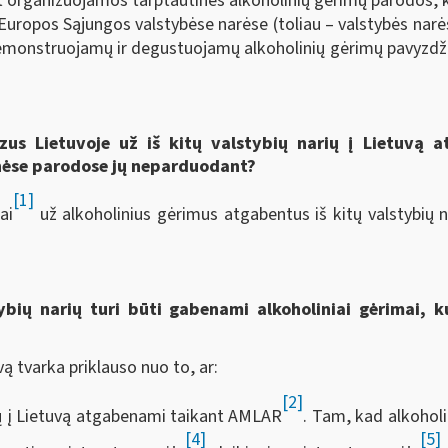
lat organizuojamos tarptautinės alkoholinių gėrimų parodos
e Europos Sąjungos valstybėse narėse (toliau – valstybės nar
monstruojamų ir degustuojamų alkoholinių gėrimų pavyzdži
zus Lietuvoje už iš kitų valstybių narių į Lietuvą a
inėse parodose jų neparduodant?
[1]
ai
už alkoholinius gėrimus atgabentus iš kitų valstybių 
ybių narių turi būti gabenami alkoholiniai gėrimai, k
ą tvarka priklauso nuo to, ar:
[2]
rių į Lietuvą atgabenami taikant AMLAR
. Tam, kad alkohol
[4]
[5]