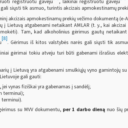
truoti registruotu gavėju
, laikinai registruotu gavėju
 gali siųsti tik asmuo, turintis akcizais apmokestinamų preki
troninį akcizais apmokestinamų prekių vežimo dokumentą (e-
rių į Lietuvą atgabenami netaikant AMLAR (t. y., kai akcizai
sumokėti). Tam, kad alkoholinius gėrimus gautų netaikant 
[8]
u
. Gėrimus iš kitos valstybės narės gali siųsti tik asmuo
iniai gėrimai tokiu atveju turi būti gabenami išrašius ele
ių narių į Lietuvą yra atgabenami smulkiųjų vyno gamintojų 
etuvoje gali gauti:
jei vynas fiziškai yra gabenamas į sandėlį;
m terminui);
 terminui).
s gėrimus su MVV dokumentu,
per 1 darbo dieną
nuo šių p