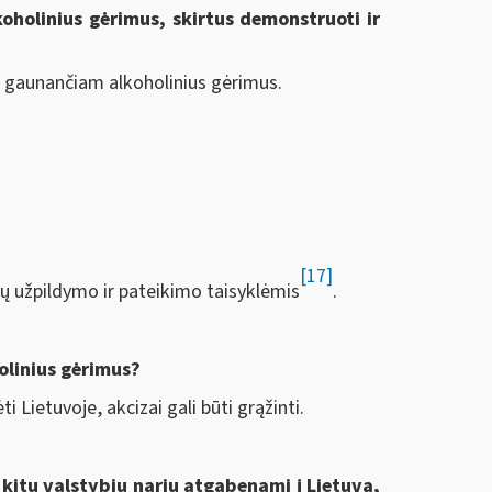
oholinius gėrimus, skirtus demonstruoti ir
, gaunančiam alkoholinius gėrimus.
[17]
dų užpildymo ir pateikimo taisyklėmis
.
olinius gėrimus?
 Lietuvoje, akcizai gali būti grąžinti.
 kitų valstybių narių atgabenami į Lietuvą,