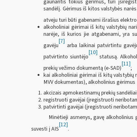
gaunantis tokius gėrimus, turi įsiregis
sandėlį. Gėrimus iš kitos valstybės narės
atveju turi būti gabenami išrašius elek
alkoholiniai gėrimai iš kitų valstybių na
narėje, iš kurios jie atgabenami, yra 
[7]
gavėju
arba laikinai patvirtintu gavėj
[10]
patvirtinto siuntėjo
statusą. Alkohol
[11]
prekių vežimo dokumentą (e-SAD)
;
kai alkoholiniai gėrimai iš kitų valstyb
MVV dokumentas), alkoholinius gėrimus Li
akcizais apmokestinamų prekių sandėliai, 
registruoti gavėjai (įregistruoti neribota
patvirtinti gavėjai (įregistruoti neribotam
Minėtieji asmenys, gavę alkoholiniu
[12]
suvesti į AIS
.