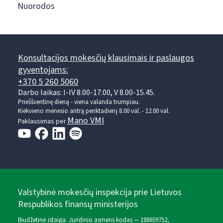
Nuorodos
Konsultacijos mokesčių klausimais ir paslaugos
gyventojams:
+370 5 260 5060
Darbo laikas: I-IV 8.00-17.00, V 8.00-15.45.
Prieššventinę dieną - viena valanda trumpiau.
Kiekvieno mėnesio antrą penktadienį 8.00 val. - 12.00 val.
Mano VMI
Paklausimas per
Valstybinė mokesčių inspekcija prie Lietuvos
Respublikos finansų ministerijos
Biudžetinė įstaiga. Juridinio asmens kodas — 188659752,