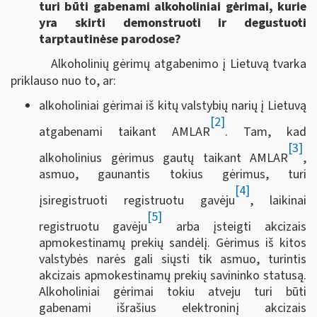
turi būti gabenami alkoholiniai gėrimai, kurie
yra skirti demonstruoti ir degustuoti
tarptautinėse parodose?
Alkoholinių gėrimų atgabenimo į Lietuvą tvarka
priklauso nuo to, ar:
alkoholiniai gėrimai iš kitų valstybių narių į Lietuvą
[2]
atgabenami taikant AMLAR
. Tam, kad
[3]
alkoholinius gėrimus gautų taikant AMLAR
,
asmuo, gaunantis tokius gėrimus, turi
[4]
įsiregistruoti registruotu gavėju
, laikinai
[5]
registruotu gavėju
arba įsteigti akcizais
apmokestinamų prekių sandėlį. Gėrimus iš kitos
valstybės narės gali siųsti tik asmuo, turintis
akcizais apmokestinamų prekių savininko statusą.
Alkoholiniai gėrimai tokiu atveju turi būti
gabenami išrašius elektroninį akcizais