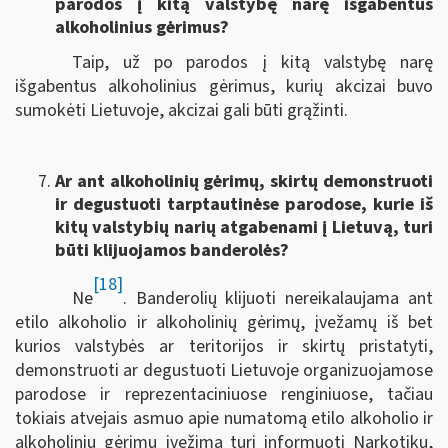
parodos į kitą valstybę narę išgabentus
alkoholinius gėrimus?
Taip, už po parodos į kitą valstybę narę
išgabentus alkoholinius gėrimus, kurių akcizai buvo
sumokėti Lietuvoje, akcizai gali būti grąžinti.
Ar ant alkoholinių gėrimų, skirtų demonstruoti
ir degustuoti tarptautinėse parodose, kurie iš
kitų valstybių narių atgabenami į Lietuvą, turi
būti klijuojamos banderolės?
[18]
Ne
. Banderolių klijuoti nereikalaujama ant
etilo alkoholio ir alkoholinių gėrimų, įvežamų iš bet
kurios valstybės ar teritorijos ir skirtų pristatyti,
demonstruoti ar degustuoti Lietuvoje organizuojamose
parodose ir reprezentaciniuose renginiuose, tačiau
tokiais atvejais asmuo apie numatomą etilo alkoholio ir
alkoholinių gėrimų įvežimą turi informuoti Narkotikų,