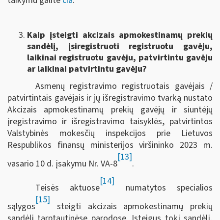
taikymu galite
čia
.
Kaip įsteigti akcizais apmokestinamų prekių
sandėlį, įsiregistruoti registruotu gavėju,
laikinai registruotu gavėju, patvirtintu gavėju
ar laikinai patvirtintu gavėju?
Asmenų registravimo registruotais gavėjais /
patvirtintais gavėjais ir jų išregistravimo tvarką nustato
Akcizais apmokestinamų prekių gavėjų ir siuntėjų
įregistravimo ir išregistravimo taisyklės, patvirtintos
Valstybinės mokesčių inspekcijos prie Lietuvos
Respublikos finansų ministerijos viršininko 2023 m.
[13]
vasario 10 d. įsakymu Nr. VA-8
.
[14]
Teisės aktuose
numatytos specialios
[15]
sąlygos
steigti akcizais apmokestinamų prekių
sandėlį tarptautinėse parodose. Įsteigus tokį sandėlį,