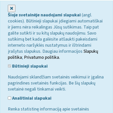
Uždaryti
Šioje svetainėje naudojami slapukai
(angl.
cookies). Būtinieji slapukai įdiegiami automatiškai
ir jiems nėra reikalingas Jūsų sutikimas. Taip pat
galite sutikti ir su kitų slapukų naudojimu. Savo
sutikimą bet kada galėsite atšaukti pakeisdami
interneto naršyklės nustatymus ir ištrindami
įrašytus slapukus. Daugiau informacijos
Slapukų
politika
;
Privatumo politika.
Būtinieji slapukai
Naudojami sklandžiam svetainės veikimui ir įgalina
pagrindines svetainės funkcijas. Be šių slapukų
svetainė negali tinkamai veikti.
Analitiniai slapukai
Renka statistinę informaciją apie svetainės