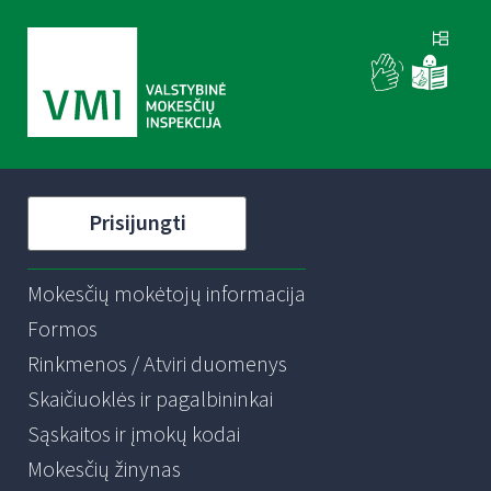
Prisijungti
Mokesčių mokėtojų informacija
Formos
Rinkmenos / Atviri duomenys
Skaičiuoklės ir pagalbininkai
Sąskaitos ir įmokų kodai
Mokesčių žinynas