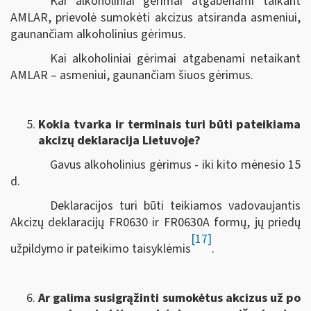
Kai alkoholiniai gėrimai atgabenami taikant
AMLAR, prievolė sumokėti akcizus atsiranda asmeniui,
gaunančiam alkoholinius gėrimus.
Kai alkoholiniai gėrimai atgabenami netaikant
AMLAR – asmeniui, gaunančiam šiuos gėrimus.
Kokia tvarka ir terminais turi būti pateikiama
akcizų deklaracija Lietuvoje?
Gavus alkoholinius gėrimus - iki kito mėnesio 15
d.
Deklaracijos turi būti teikiamos vadovaujantis
Akcizų deklaracijų FR0630 ir FR0630A formų, jų priedų
[17]
užpildymo ir pateikimo taisyklėmis
.
Ar galima susigrąžinti sumokėtus akcizus už po