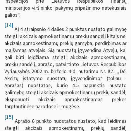
inspekcijos prie Lietuvos Respublikos finansų
ministerijos viršininko įsakymų pripažinimo netekusiais
galios“.
[14]
AĮ 4 straipsnio 4 dalies 2 punktas nustato galimybę
steigti akcizais apmokestinamų prekių sandėlį kitais nei
akcizais apmokestinamų prekių gamyba, perdirbimas ar
maišymas atvejais. Šią nuostatą įgyvendina Atvejų, kai
gali būti leidžiama steigti akcizais apmokestinamų
prekių sandėlį, aprašo, patvirtinto Lietuvos Respublikos
Vyriausybės 2002 m. birželio 4 d. nutarimu Nr. 821 „Dėl
Akcizų įstatymo nuostatų įgyvendinimo“ (toliau -
Aprašas) nuostatos, kurio 4.5 papunktis nustato
galimybę steigti akcizais apmokestinamų prekių sandėlį
eksponuoti akcizais apmokestinamas prekes
tarptautinėse parodose ir mugėse.
[15]
Aprašo 6 punkto nuostatos nustato, kad leidimas
steigti akcizais apmokestinamų prekių sandėlį