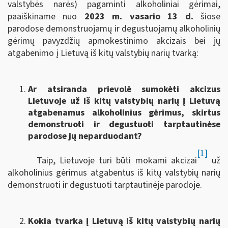
valstybės narės) pagaminti alkoholiniai gėrimai,
paaiškiname nuo
2023 m. vasario 13 d.
šiose
parodose demonstruojamų ir degustuojamų alkoholinių
gėrimų pavyzdžių apmokestinimo akcizais bei jų
atgabenimo į Lietuvą iš kitų valstybių narių tvarką:
Ar atsiranda prievolė sumokėti akcizus
Lietuvoje už iš kitų valstybių narių į Lietuvą
atgabenamus alkoholinius gėrimus, skirtus
demonstruoti ir degustuoti tarptautinėse
parodose jų neparduodant?
[1]
Taip, Lietuvoje turi būti mokami akcizai
už
alkoholinius gėrimus atgabentus iš kitų valstybių narių
demonstruoti ir degustuoti tarptautinėje parodoje.
Kokia tvarka į Lietuvą iš kitų valstybių narių