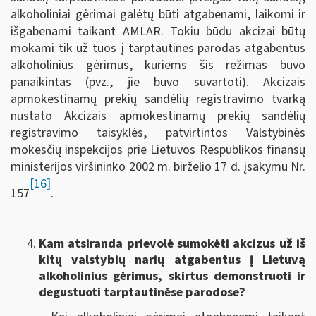
alkoholiniai gėrimai galėtų būti atgabenami, laikomi ir
išgabenami taikant AMLAR. Tokiu būdu akcizai būtų
mokami tik už tuos į tarptautines parodas atgabentus
alkoholinius gėrimus, kuriems šis režimas buvo
panaikintas (pvz., jie buvo suvartoti). Akcizais
apmokestinamų prekių sandėlių registravimo tvarką
nustato Akcizais apmokestinamų prekių sandėlių
registravimo taisyklės, patvirtintos Valstybinės
mokesčių inspekcijos prie Lietuvos Respublikos finansų
ministerijos viršininko 2002 m. birželio 17 d. įsakymu Nr.
[16]
157
.
Kam atsiranda prievolė sumokėti akcizus už iš
kitų valstybių narių atgabentus į Lietuvą
alkoholinius gėrimus, skirtus demonstruoti ir
degustuoti tarptautinėse parodose?