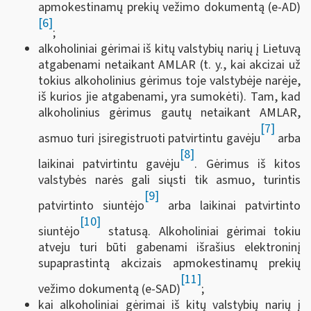
apmokestinamų prekių vežimo dokumentą (e-AD)
[6]
;
alkoholiniai gėrimai iš kitų valstybių narių į Lietuvą
atgabenami netaikant AMLAR (t. y., kai akcizai už
tokius alkoholinius gėrimus toje valstybėje narėje,
iš kurios jie atgabenami, yra sumokėti). Tam, kad
alkoholinius gėrimus gautų netaikant AMLAR,
[7]
asmuo turi įsiregistruoti patvirtintu gavėju
arba
[8]
laikinai patvirtintu gavėju
. Gėrimus iš kitos
valstybės narės gali siųsti tik asmuo, turintis
[9]
patvirtinto siuntėjo
arba laikinai patvirtinto
[10]
siuntėjo
statusą. Alkoholiniai gėrimai tokiu
atveju turi būti gabenami išrašius elektroninį
supaprastintą akcizais apmokestinamų prekių
[11]
vežimo dokumentą (e-SAD)
;
kai alkoholiniai gėrimai iš kitų valstybių narių į