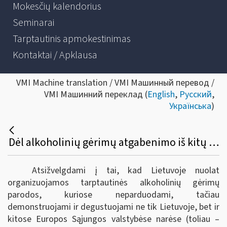
Mokesčių kalendorius
Seminarai
Tarptautinis apmokestinimas
Kontaktai / Apklausa
VMI Machine translation / VMI Машинный перевод /
VMI Машинний переклад (
English
,
Русский
,
Українська
)
Dėl alkoholinių gėrimų atgabenimo iš kitų Europos sąjungos valstybių narių į tarptautines parodas Lietuvoje bei akcizų sumokėjimo
Atsižvelgdami į tai, kad Lietuvoje nuolat
organizuojamos tarptautinės alkoholinių gėrimų
parodos, kuriose neparduodami, tačiau
demonstruojami ir degustuojami ne tik Lietuvoje, bet ir
kitose Europos Sąjungos valstybėse narėse (toliau –