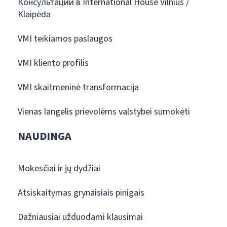
Консультации в International House Vilnius /
Klaipėda
VMI teikiamos paslaugos
VMI kliento profilis
VMI skaitmeninė transformacija
Vienas langelis prievolėms valstybei sumokėti
NAUDINGA
Mokesčiai ir jų dydžiai
Atsiskaitymas grynaisiais pinigais
Dažniausiai užduodami klausimai