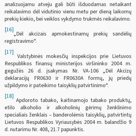
analizuojamu atveju gali būti išduodamas netaikant
reikalavimo dėl vidutinio vienu metu per dieną laikomų
prekių kiekio, bei veiklos vykdymo trukmės reikalavimo.
[16]
„Dėl akcizais apmokestinamų prekių sandėlių
registravimo“.
[17]
Valstybinės mokesčių inspekcijos prie Lietuvos
Respublikos finansų ministerijos viršininko 2004 m.
gegužės 26 d. įsakymas Nr. VA-106 „Dėl Akcizų
deklaracijų FR0630 ir FR0630A formų, jų priedų
užpildymo ir pateikimo taisyklių patvirtinimo“.
[18]
Apdoroto tabako, kaitinamojo tabako produktų,
etilo alkoholio ir alkoholinių gėrimų ženklinimo
specialiais ženklais – banderolėmis taisyklių, patvirtintų
Lietuvos Respublikos Vyriausybės 2004 m. balandžio 9
d. nutarimu Nr. 408, 21.7 papunktis.