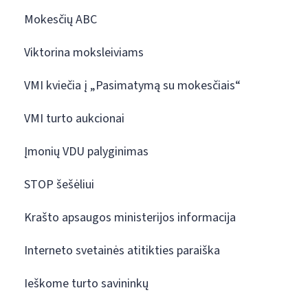
Mokesčių ABC
Viktorina moksleiviams
VMI kviečia į „Pasimatymą su mokesčiais“
VMI turto aukcionai
Įmonių VDU palyginimas
STOP šešėliui
Krašto apsaugos ministerijos informacija
Interneto svetainės atitikties paraiška
Ieškome turto savininkų