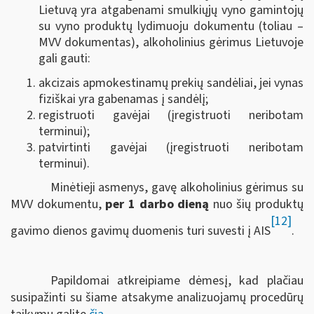
Lietuvą yra atgabenami smulkiųjų vyno gamintojų
su vyno produktų lydimuoju dokumentu (toliau –
MVV dokumentas), alkoholinius gėrimus Lietuvoje
gali gauti:
akcizais apmokestinamų prekių sandėliai, jei vynas
fiziškai yra gabenamas į sandėlį;
registruoti gavėjai (įregistruoti neribotam
terminui);
patvirtinti gavėjai (įregistruoti neribotam
terminui).
Minėtieji asmenys, gavę alkoholinius gėrimus su
MVV dokumentu,
per 1 darbo dieną
nuo šių produktų
[12]
gavimo dienos gavimų duomenis turi suvesti į AIS
.
Papildomai atkreipiame dėmesį, kad plačiau
susipažinti su šiame atsakyme analizuojamų procedūrų