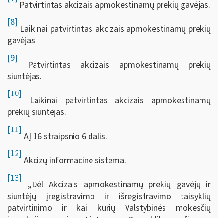
Patvirtintas akcizais apmokestinamų prekių gavėjas.
[8]
Laikinai patvirtintas akcizais apmokestinamų prekių
gavėjas.
[9]
Patvirtintas akcizais apmokestinamų prekių
siuntėjas.
[10]
Laikinai patvirtintas akcizais apmokestinamų
prekių siuntėjas.
[11]
AĮ 16 straipsnio 6 dalis.
[12]
Akcizų informacinė sistema.
[13]
„Dėl Akcizais apmokestinamų prekių gavėjų ir
siuntėjų įregistravimo ir išregistravimo taisyklių
patvirtinimo ir kai kurių Valstybinės mokesčių