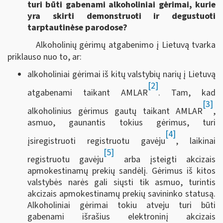
turi būti gabenami alkoholiniai gėrimai, kurie
yra skirti demonstruoti ir degustuoti
tarptautinėse parodose?
Alkoholinių gėrimų atgabenimo į Lietuvą tvarka
priklauso nuo to, ar:
alkoholiniai gėrimai iš kitų valstybių narių į Lietuvą
[2]
atgabenami taikant AMLAR
. Tam, kad
[3]
alkoholinius gėrimus gautų taikant AMLAR
,
asmuo, gaunantis tokius gėrimus, turi
[4]
įsiregistruoti registruotu gavėju
, laikinai
[5]
registruotu gavėju
arba įsteigti akcizais
apmokestinamų prekių sandėlį. Gėrimus iš kitos
valstybės narės gali siųsti tik asmuo, turintis
akcizais apmokestinamų prekių savininko statusą.
Alkoholiniai gėrimai tokiu atveju turi būti
gabenami išrašius elektroninį akcizais