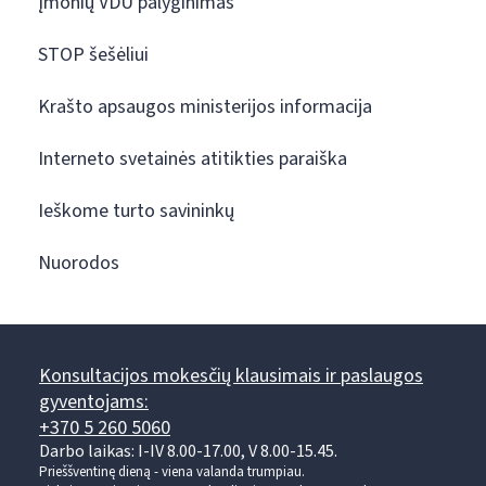
Įmonių VDU palyginimas
STOP šešėliui
Krašto apsaugos ministerijos informacija
Interneto svetainės atitikties paraiška
Ieškome turto savininkų
Nuorodos
Konsultacijos mokesčių klausimais ir paslaugos
gyventojams:
+370 5 260 5060
Darbo laikas: I-IV 8.00-17.00, V 8.00-15.45.
Prieššventinę dieną - viena valanda trumpiau.