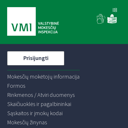
Prisijungti
Mokesčių mokėtojų informacija
Formos
Rinkmenos / Atviri duomenys
Skaičiuoklės ir pagalbininkai
Sąskaitos ir įmokų kodai
Mokesčių žinynas