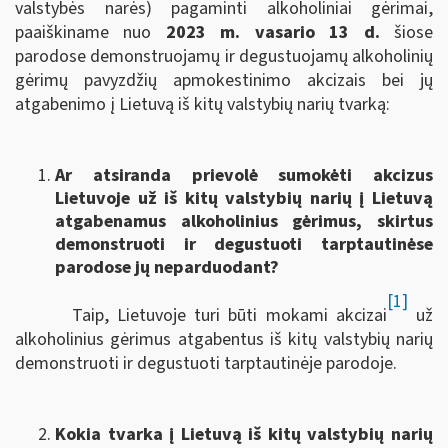
valstybės narės) pagaminti alkoholiniai gėrimai,
paaiškiname nuo
2023 m. vasario 13 d.
šiose
parodose demonstruojamų ir degustuojamų alkoholinių
gėrimų pavyzdžių apmokestinimo akcizais bei jų
atgabenimo į Lietuvą iš kitų valstybių narių tvarką:
Ar atsiranda prievolė sumokėti akcizus
Lietuvoje už iš kitų valstybių narių į Lietuvą
atgabenamus alkoholinius gėrimus, skirtus
demonstruoti ir degustuoti tarptautinėse
parodose jų neparduodant?
[1]
Taip, Lietuvoje turi būti mokami akcizai
už
alkoholinius gėrimus atgabentus iš kitų valstybių narių
demonstruoti ir degustuoti tarptautinėje parodoje.
Kokia tvarka į Lietuvą iš kitų valstybių narių