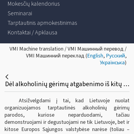
Mokesčių kalendorius
Seminarai
Tarptautinis apmokestinimas
Kontaktai / Apklausa
VMI Machine translation / VMI Машинный перевод /
VMI Машинний переклад (
English
,
Русский
,
Українська
)
Dėl alkoholinių gėrimų atgabenimo iš kitų Europos sąjungos valstybių narių į tarptautines parodas Lietuvoje bei akcizų sumokėjimo
Atsižvelgdami į tai, kad Lietuvoje nuolat
organizuojamos tarptautinės alkoholinių gėrimų
parodos, kuriose neparduodami, tačiau
demonstruojami ir degustuojami ne tik Lietuvoje, bet ir
kitose Europos Sąjungos valstybėse narėse (toliau –