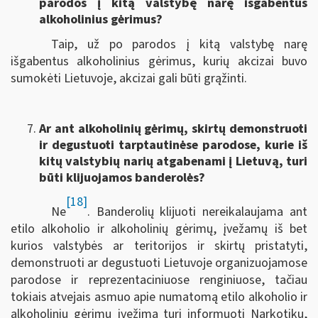
parodos į kitą valstybę narę išgabentus
alkoholinius gėrimus?
Taip, už po parodos į kitą valstybę narę
išgabentus alkoholinius gėrimus, kurių akcizai buvo
sumokėti Lietuvoje, akcizai gali būti grąžinti.
Ar ant alkoholinių gėrimų, skirtų demonstruoti
ir degustuoti tarptautinėse parodose, kurie iš
kitų valstybių narių atgabenami į Lietuvą, turi
būti klijuojamos banderolės?
[18]
Ne
. Banderolių klijuoti nereikalaujama ant
etilo alkoholio ir alkoholinių gėrimų, įvežamų iš bet
kurios valstybės ar teritorijos ir skirtų pristatyti,
demonstruoti ar degustuoti Lietuvoje organizuojamose
parodose ir reprezentaciniuose renginiuose, tačiau
tokiais atvejais asmuo apie numatomą etilo alkoholio ir
alkoholinių gėrimų įvežimą turi informuoti Narkotikų,