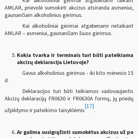
Kai alkoholiniai gėrimai atgabenami taikant
AMLAR, prievolė sumokėti akcizus atsiranda asmeniui,
gaunančiam alkoholinius gėrimus.
Kai alkoholiniai gėrimai atgabenami netaikant
AMLAR – asmeniui, gaunančiam šiuos gėrimus.
Kokia tvarka ir terminais turi būti pateikiama
akcizų deklaracija Lietuvoje?
Gavus alkoholinius gėrimus - iki kito mėnesio 15
d.
Deklaracijos turi būti teikiamos vadovaujantis
Akcizų deklaracijų FR0630 ir FR0630A formų, jų priedų
[17]
užpildymo ir pateikimo taisyklėmis
.
Ar galima susigrąžinti sumokėtus akcizus už po