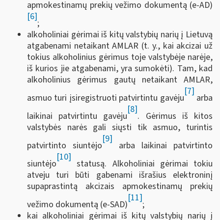
apmokestinamų prekių vežimo dokumentą (e-AD)
[6]
;
alkoholiniai gėrimai iš kitų valstybių narių į Lietuvą
atgabenami netaikant AMLAR (t. y., kai akcizai už
tokius alkoholinius gėrimus toje valstybėje narėje,
iš kurios jie atgabenami, yra sumokėti). Tam, kad
alkoholinius gėrimus gautų netaikant AMLAR,
[7]
asmuo turi įsiregistruoti patvirtintu gavėju
arba
[8]
laikinai patvirtintu gavėju
. Gėrimus iš kitos
valstybės narės gali siųsti tik asmuo, turintis
[9]
patvirtinto siuntėjo
arba laikinai patvirtinto
[10]
siuntėjo
statusą. Alkoholiniai gėrimai tokiu
atveju turi būti gabenami išrašius elektroninį
supaprastintą akcizais apmokestinamų prekių
[11]
vežimo dokumentą (e-SAD)
;
kai alkoholiniai gėrimai iš kitų valstybių narių į