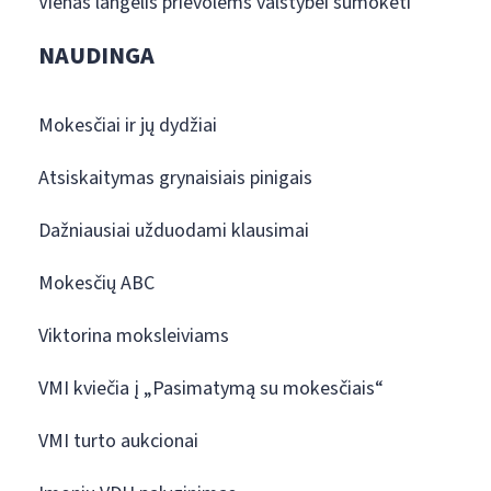
Vienas langelis prievolėms valstybei sumokėti
NAUDINGA
Mokesčiai ir jų dydžiai
Atsiskaitymas grynaisiais pinigais
Dažniausiai užduodami klausimai
Mokesčių ABC
Viktorina moksleiviams
VMI kviečia į „Pasimatymą su mokesčiais“
VMI turto aukcionai