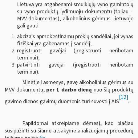
Lietuvą yra atgabenami smulkiųjų vyno gamintojų
su vyno produktų lydimuoju dokumentu (toliau –
MVV dokumentas), alkoholinius gėrimus Lietuvoje
gali gauti:
akcizais apmokestinamų prekių sandėliai, jei vynas
fiziškai yra gabenamas į sandėlį;
registruoti gavėjai (įregistruoti neribotam
terminui);
patvirtinti gavėjai (įregistruoti neribotam
terminui).
Minėtieji asmenys, gavę alkoholinius gėrimus su
MVV dokumentu,
per 1 darbo dieną
nuo šių produktų
[12]
gavimo dienos gavimų duomenis turi suvesti į AIS
.
Papildomai atkreipiame dėmesį, kad plačiau
susipažinti su šiame atsakyme analizuojamų procedūrų