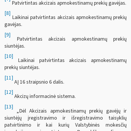
Patvirtintas akcizais apmokestinamų prekių gavėjas.
[8]
Laikinai patvirtintas akcizais apmokestinamų prekių
gavėjas.
[9]
Patvirtintas akcizais apmokestinamų prekių
siuntėjas.
[10]
Laikinai patvirtintas akcizais apmokestinamų
prekių siuntėjas.
[11]
AĮ 16 straipsnio 6 dalis.
[12]
Akcizų informacinė sistema.
[13]
„Dėl Akcizais apmokestinamų prekių gavėjų ir
siuntėjų įregistravimo ir išregistravimo taisyklių
patvirtinimo ir kai kurių Valstybinės mokesčių