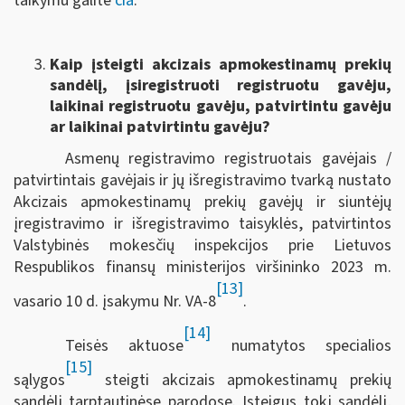
taikymu galite
čia
.
Kaip įsteigti akcizais apmokestinamų prekių
sandėlį, įsiregistruoti registruotu gavėju,
laikinai registruotu gavėju, patvirtintu gavėju
ar laikinai patvirtintu gavėju?
Asmenų registravimo registruotais gavėjais /
patvirtintais gavėjais ir jų išregistravimo tvarką nustato
Akcizais apmokestinamų prekių gavėjų ir siuntėjų
įregistravimo ir išregistravimo taisyklės, patvirtintos
Valstybinės mokesčių inspekcijos prie Lietuvos
Respublikos finansų ministerijos viršininko 2023 m.
[13]
vasario 10 d. įsakymu Nr. VA-8
.
[14]
Teisės aktuose
numatytos specialios
[15]
sąlygos
steigti akcizais apmokestinamų prekių
sandėlį tarptautinėse parodose. Įsteigus tokį sandėlį,