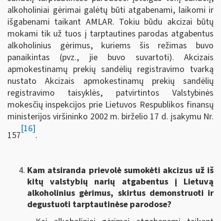
alkoholiniai gėrimai galėtų būti atgabenami, laikomi ir
išgabenami taikant AMLAR. Tokiu būdu akcizai būtų
mokami tik už tuos į tarptautines parodas atgabentus
alkoholinius gėrimus, kuriems šis režimas buvo
panaikintas (pvz., jie buvo suvartoti). Akcizais
apmokestinamų prekių sandėlių registravimo tvarką
nustato Akcizais apmokestinamų prekių sandėlių
registravimo taisyklės, patvirtintos Valstybinės
mokesčių inspekcijos prie Lietuvos Respublikos finansų
ministerijos viršininko 2002 m. birželio 17 d. įsakymu Nr.
[16]
157
.
Kam atsiranda prievolė sumokėti akcizus už iš
kitų valstybių narių atgabentus į Lietuvą
alkoholinius gėrimus, skirtus demonstruoti ir
degustuoti tarptautinėse parodose?