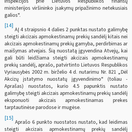
inspekcijos prie Lietuvos Respublikos finansų
ministerijos viršininko įsakymų pripažinimo netekusiais
galios“.
[14]
AĮ 4 straipsnio 4 dalies 2 punktas nustato galimybę
steigti akcizais apmokestinamų prekių sandėlį kitais nei
akcizais apmokestinamų prekių gamyba, perdirbimas ar
maišymas atvejais. Šią nuostatą įgyvendina Atvejų, kai
gali būti leidžiama steigti akcizais apmokestinamų
prekių sandėlį, aprašo, patvirtinto Lietuvos Respublikos
Vyriausybės 2002 m. birželio 4 d. nutarimu Nr. 821 „Dėl
Akcizų įstatymo nuostatų įgyvendinimo“ (toliau -
Aprašas) nuostatos, kurio 4.5 papunktis nustato
galimybę steigti akcizais apmokestinamų prekių sandėlį
eksponuoti akcizais apmokestinamas prekes
tarptautinėse parodose ir mugėse.
[15]
Aprašo 6 punkto nuostatos nustato, kad leidimas
steigti akcizais apmokestinamų prekių sandėlį