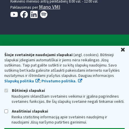
Kiekvieno mėnesio antrą penktadienį 8.00 val. - 12.00 val.
Mano VMI
Paklausimas per
Valstybinė mokesčių inspekcija prie Lietuvos
U
Respublikos finansų ministerijos
Šioje svetainėje naudojami slapukai
(angl. cookies). Būtinieji
slapukai įdiegiami automatiškai ir jiems nėra reikalingas Jūsų
Biudžetinė įstaiga. Juridinio asmens kodas — 188659752,
sutikimas. Taip pat galite sutikti ir su kitų slapukų naudojimu. Savo
adresas: Vasario 16-osios g. 14, 01107 Vilnius, Lietuva, el.paštas:
sutikimą bet kada galėsite atšaukti pakeisdami interneto naršyklės
vmi@vmi.lt
, E. pristatymo dėžutės adresas 188659752
nustatymus ir ištrindami įrašytus slapukus. Daugiau informacijos
Duomenys apie Valstybinę mokesčių inspekciją prie Lietuvos
Slapukų politika
;
Privatumo politika.
Respublikos finansų ministerijos kaupiami ir saugomi Juridinių
asmenų registre
Būtinieji slapukai
Naudojami sklandžiam svetainės veikimui ir įgalina pagrindines
svetainės funkcijas. Be šių slapukų svetainė negali tinkamai veikti.
Analitiniai slapukai
Renka statistinę informaciją apie svetainės naudojimą ir
naudojami Jūsų naršymo patirties gerinimui.