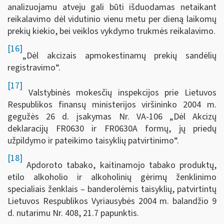
analizuojamu atveju gali būti išduodamas netaikant
reikalavimo dėl vidutinio vienu metu per dieną laikomų
prekių kiekio, bei veiklos vykdymo trukmės reikalavimo.
[16]
„Dėl akcizais apmokestinamų prekių sandėlių
registravimo“.
[17]
Valstybinės mokesčių inspekcijos prie Lietuvos
Respublikos finansų ministerijos viršininko 2004 m.
gegužės 26 d. įsakymas Nr. VA-106 „Dėl Akcizų
deklaracijų FR0630 ir FR0630A formų, jų priedų
užpildymo ir pateikimo taisyklių patvirtinimo“.
[18]
Apdoroto tabako, kaitinamojo tabako produktų,
etilo alkoholio ir alkoholinių gėrimų ženklinimo
specialiais ženklais – banderolėmis taisyklių, patvirtintų
Lietuvos Respublikos Vyriausybės 2004 m. balandžio 9
d. nutarimu Nr. 408, 21.7 papunktis.