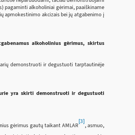
, kuriose neparduodami, tačiau demonstruojami
ės) pagaminti alkoholiniai gėrimai, paaiškiname
ų apmokestinimo akcizais bei jų atgabenimo į
tgabenamus alkoholinius gėrimus, skirtus
narių demonstruoti ir degustuoti tarptautinėje
urie yra skirti demonstruoti ir degustuoti
[3]
inius gėrimus gautų taikant AMLAR
, asmuo,