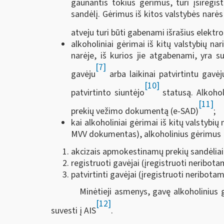
gaunantis tokius gėrimus, turi įsiregis
sandėlį. Gėrimus iš kitos valstybės narės
atveju turi būti gabenami išrašius elek
alkoholiniai gėrimai iš kitų valstybių na
narėje, iš kurios jie atgabenami, yra 
[7]
gavėju
arba laikinai patvirtintu gavėj
[10]
patvirtinto siuntėjo
statusą. Alkohol
[11]
prekių vežimo dokumentą (e-SAD)
;
kai alkoholiniai gėrimai iš kitų valstyb
MVV dokumentas), alkoholinius gėrimus Li
akcizais apmokestinamų prekių sandėliai, 
registruoti gavėjai (įregistruoti neribota
patvirtinti gavėjai (įregistruoti neribotam
Minėtieji asmenys, gavę alkoholiniu
[12]
suvesti į AIS
.