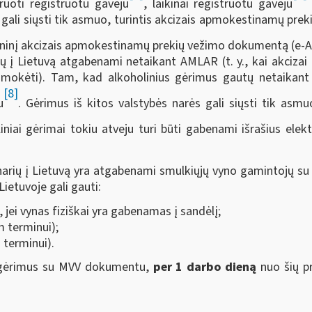
truoti registruotu gavėju
, laikinai registruotu gavėju
 gali siųsti tik asmuo, turintis akcizais apmokestinamų preki
troninį akcizais apmokestinamų prekių vežimo dokumentą (e-
rių į Lietuvą atgabenami netaikant AMLAR (t. y., kai akcizai
sumokėti). Tam, kad alkoholinius gėrimus gautų netaikant 
[8]
u
. Gėrimus iš kitos valstybės narės gali siųsti tik asmuo
iniai gėrimai tokiu atveju turi būti gabenami išrašius ele
ių narių į Lietuvą yra atgabenami smulkiųjų vyno gamintojų 
etuvoje gali gauti:
jei vynas fiziškai yra gabenamas į sandėlį;
m terminui);
 terminui).
s gėrimus su MVV dokumentu,
per 1 darbo dieną
nuo šių p