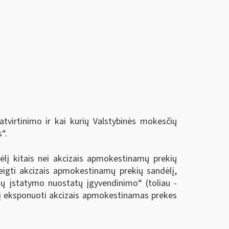
atvirtinimo ir kai kurių Valstybinės mokesčių
“.
ėlį kitais nei akcizais apmokestinamų prekių
eigti akcizais apmokestinamų prekių sandėlį,
izų įstatymo nuostatų įgyvendinimo“ (toliau -
lį eksponuoti akcizais apmokestinamas prekes