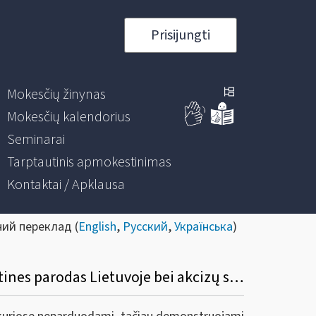
Prisijungti
Mokesčių žinynas
Mokesčių kalendorius
Seminarai
Tarptautinis apmokestinimas
Kontaktai / Apklausa
ний переклад (
English
,
Русский
,
Українська
)
Dėl alkoholinių gėrimų atgabenimo iš kitų Europos sąjungos valstybių narių į tarptautines parodas Lietuvoje bei akcizų sumokėjimo