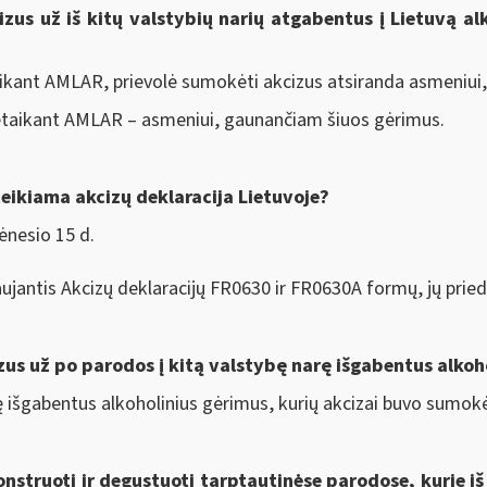
zus už iš kitų valstybių narių atgabentus į Lietuvą alk
aikant AMLAR, prievolė sumokėti akcizus atsiranda asmeniui
netaikant AMLAR – asmeniui, gaunančiam šiuos gėrimus.
teikiama akcizų deklaracija Lietuvoje?
ėnesio 15 d.
aujantis Akcizų deklaracijų FR0630 ir FR0630A formų, jų prie
zus už po parodos į kitą valstybę narę išgabentus alkoh
ę išgabentus alkoholinius gėrimus, kurių akcizai buvo sumokėti
onstruoti ir degustuoti tarptautinėse parodose, kurie iš