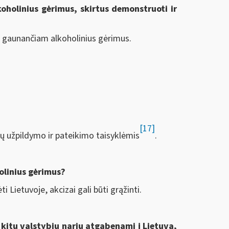
oholinius gėrimus, skirtus demonstruoti ir
, gaunančiam alkoholinius gėrimus.
[17]
dų užpildymo ir pateikimo taisyklėmis
.
olinius gėrimus?
 Lietuvoje, akcizai gali būti grąžinti.
 kitų valstybių narių atgabenami į Lietuvą,