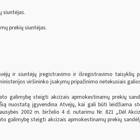
 siuntėjas.
mų prekių siuntėjas.
ų ir siuntėjų įregistravimo ir išregistravimo taisyklių p
inisterijos viršininko įsakymų pripažinimo netekusiais galios
ato galimybę steigti akcizais apmokestinamų prekių sand
ią nuostatą įgyvendina Atvejų, kai gali būti leidžiama st
iausybės 2002 m. birželio 4 d. nutarimu Nr. 821 „Dėl Akc
tato galimybę steigti akcizais apmokestinamų prekių sandė