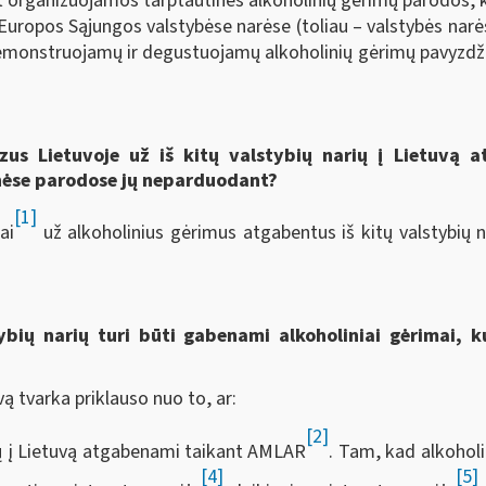
lat organizuojamos tarptautinės alkoholinių gėrimų parodos
e Europos Sąjungos valstybėse narėse (toliau – valstybės nar
monstruojamų ir degustuojamų alkoholinių gėrimų pavyzdži
zus Lietuvoje už iš kitų valstybių narių į Lietuvą a
inėse parodose jų neparduodant?
[1]
ai
už alkoholinius gėrimus atgabentus iš kitų valstybių 
ybių narių turi būti gabenami alkoholiniai gėrimai, k
ą tvarka priklauso nuo to, ar:
[2]
rių į Lietuvą atgabenami taikant AMLAR
. Tam, kad alkohol
[4]
[5]