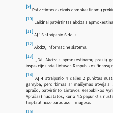
[9]
Patvirtintas akcizais apmokestinamų prekių
[10]
Laikinai patvirtintas akcizais apmokestina
[11]
AĮ 16 straipsnio 6 dalis.
[12]
Akcizų informacinė sistema.
[13]
„Dėl Akcizais apmokestinamų prekių gavėj
inspekcijos prie Lietuvos Respublikos finansų m
[14]
AĮ 4 straipsnio 4 dalies 2 punktas nust
gamyba, perdirbimas ar maišymas atvejais. Š
aprašo, patvirtinto Lietuvos Respublikos Vyr
Aprašas) nuostatos, kurio 4.5 papunktis nus
tarptautinėse parodose ir mugėse.
[15]