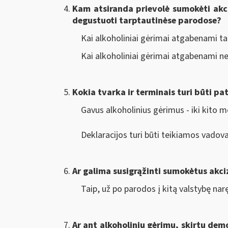
Kam atsiranda prievolė sumokėti akci
degustuoti tarptautinėse parodose?
Kai alkoholiniai gėrimai atgabenami t
Kai alkoholiniai gėrimai atgabenami 
Kokia tvarka ir terminais turi būti pa
Gavus alkoholinius gėrimus - iki kito m
Deklaracijos turi būti teikiamos vadov
Ar galima susigrąžinti sumokėtus akci
Taip, už po parodos į kitą valstybę nar
Ar ant alkoholinių gėrimų, skirtų dem