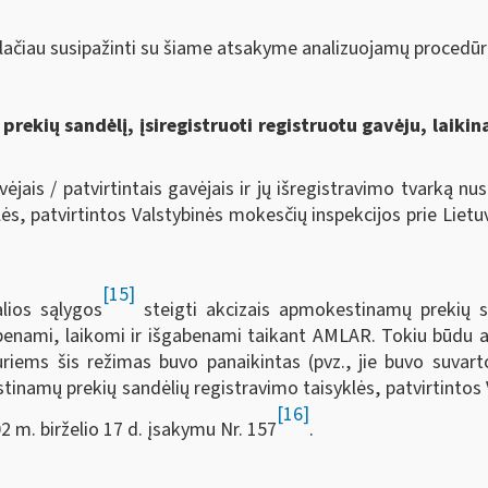
lačiau susipažinti su šiame atsakyme analizuojamų procedūr
rekių sandėlį, įsiregistruoti registruotu gavėju, laikin
jais / patvirtintais gavėjais ir jų išregistravimo tvarką n
lės, patvirtintos Valstybinės mokesčių inspekcijos prie Liet
[15]
lios sąlygos
steigti akcizais apmokestinamų prekių sa
gabenami, laikomi ir išgabenami taikant AMLAR. Tokiu būdu a
riems šis režimas buvo panaikintas (pvz., jie buvo suvart
inamų prekių sandėlių registravimo taisyklės, patvirtintos 
[16]
2 m. birželio 17 d. įsakymu Nr. 157
.