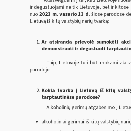
Atsižvelgdami į tai, kad Lietuvoje nuo
ir degustuojami ne tik Lietuvoje, bet ir kitos
nuo
2023 m. vasario 13 d.
šiose parodose de
Lietuvą iš kitų valstybių narių tvarką:
Ar atsiranda prievolė sumokėti akci
demonstruoti ir degustuoti tarptaut
Taip, Lietuvoje turi būti mokami akciz
parodoje.
Kokia tvarka į Lietuvą iš kitų valst
tarptautinėse parodose?
Alkoholinių gėrimų atgabenimo į Lietuv
alkoholiniai gėrimai iš kitų valstybių na