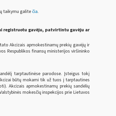
ų taikymu galite
čia
.
ai registruotu gavėju, patvirtintu gavėju ar
ustato Akcizais apmokestinamų prekių gavėjų ir
uvos Respublikos finansų ministerijos viršininko
ndėlį tarptautinėse parodose. Įsteigus tokį
kcizai būtų mokami tik už tuos į tarptautines
oti). Akcizais apmokestinamų prekių sandėlių
Valstybinės mokesčių inspekcijos prie Lietuvos