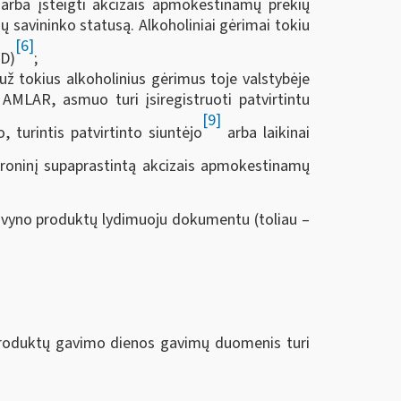
arba įsteigti akcizais apmokestinamų prekių
ų savininko statusą. Alkoholiniai gėrimai tokiu
[6]
AD)
;
 už tokius alkoholinius gėrimus toje valstybėje
AMLAR, asmuo turi įsiregistruoti patvirtintu
[9]
, turintis patvirtinto siuntėjo
arba laikinai
ktroninį supaprastintą akcizais apmokestinamų
su vyno produktų lydimuoju dokumentu (toliau –
roduktų gavimo dienos gavimų duomenis turi