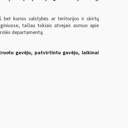
 bet kurios valstybės ar teritorijos ir skirtų
giniuose, tačiau tokiais atvejais asmuo apie
ntrolės departamentą.
truotu gavėju, patvirtintu gavėju, laikinai