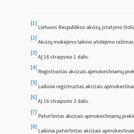
[1]
Lietuvos Respublikos akcizų įstatymo (toliau 
[2]
Akcizų mokėjimo laikino atidėjimo režimas
[3]
AĮ 16 straipsnio 1 dalis.
[4]
Registruotas akcizais apmokestinamų prek
[5]
Laikinai registruotas akcizais apmokestina
[6]
AĮ 16 straipsnio 2 dalis.
[7]
Patvirtintas akcizais apmokestinamų preki
[8]
Laikinai patvirtintas akcizais apmokestina