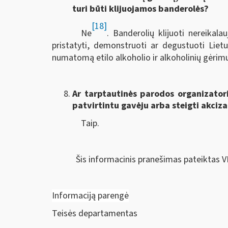
turi būti klijuojamos banderolės?
[18]
Ne
. Banderolių klijuoti nereikala
pristatyti, demonstruoti ar degustuoti Liet
numatomą etilo alkoholio ir alkoholinių gėrim
Ar tarptautinės parodos organizatoriu
patvirtintu gavėju arba steigti akci
Taip.
Šis informacinis pranešimas pateiktas V
Informaciją parengė
Teisės departamentas