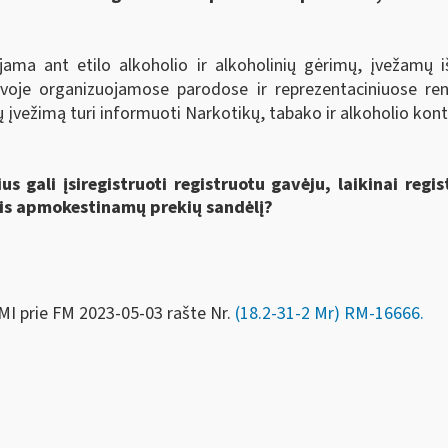
ujama ant etilo alkoholio ir alkoholinių gėrimų, įvežamų iš
uvoje organizuojamose parodose ir reprezentaciniuose ren
ų įvežimą turi informuoti Narkotikų, tabako ir alkoholio ko
s gali įsiregistruoti registruotu gavėju, laikinai regis
zais apmokestinamų prekių sandėlį?
MI prie FM
2023-05-03 rašte Nr.
(18.2-31-2 Mr) RM-16666
.