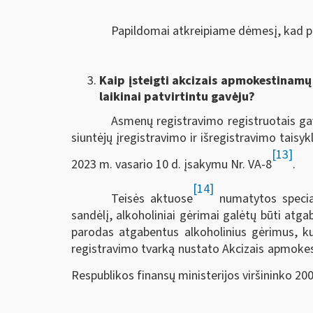
Papildomai atkreipiame dėmesį, kad p
Kaip įsteigti akcizais apmokestinamų p
laikinai patvirtintu gavėju?
Asmenų registravimo registruotais gavė
siuntėjų įregistravimo ir išregistravimo taisyk
[13]
2023 m. vasario 10 d. įsakymu Nr. VA-8
.
[14]
Teisės aktuose
numatytos specia
sandėlį, alkoholiniai gėrimai galėtų būti at
parodas atgabentus alkoholinius gėrimus, ku
registravimo tvarką nustato Akcizais apmokest
Respublikos finansų ministerijos viršininko 200