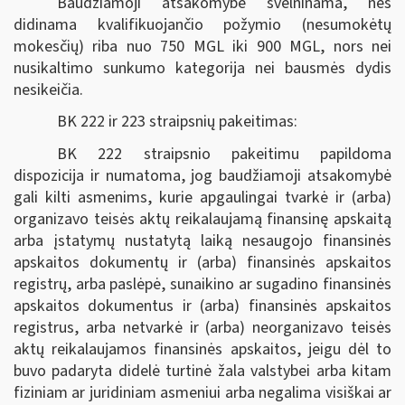
Baudžiamoji atsakomybė švelninama, nes
didinama kvalifikuojančio požymio (nesumokėtų
mokesčių) riba nuo 750 MGL iki 900 MGL, nors nei
nusikaltimo sunkumo kategorija nei bausmės dydis
nesikeičia.
BK 222 ir 223 straipsnių pakeitimas:
BK 222 straipsnio pakeitimu papildoma
dispozicija ir numatoma, jog baudžiamoji atsakomybė
gali kilti asmenims, kurie apgaulingai tvarkė ir (arba)
organizavo teisės aktų reikalaujamą finansinę apskaitą
arba įstatymų nustatytą laiką nesaugojo finansinės
apskaitos dokumentų ir (arba) finansinės apskaitos
registrų, arba paslėpė, sunaikino ar sugadino finansinės
apskaitos dokumentus ir (arba) finansinės apskaitos
registrus, arba netvarkė ir (arba) neorganizavo teisės
aktų reikalaujamos finansinės apskaitos, jeigu dėl to
buvo padaryta didelė turtinė žala valstybei arba kitam
fiziniam ar juridiniam asmeniui arba negalima visiškai ar