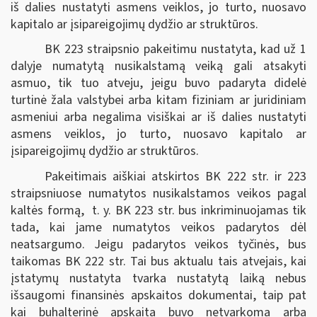
iš dalies nustatyti asmens veiklos, jo turto, nuosavo
kapitalo ar įsipareigojimų dydžio ar struktūros.
BK 223 straipsnio pakeitimu nustatyta, kad už 1
dalyje numatytą nusikalstamą veiką gali atsakyti
asmuo, tik tuo atveju, jeigu buvo padaryta didelė
turtinė žala valstybei arba kitam fiziniam ar juridiniam
asmeniui arba negalima visiškai ar iš dalies nustatyti
asmens veiklos, jo turto, nuosavo kapitalo ar
įsipareigojimų dydžio ar struktūros.
Pakeitimais aiškiai atskirtos BK 222 str. ir 223
straipsniuose numatytos nusikalstamos veikos pagal
kaltės formą, t. y. BK 223 str. bus inkriminuojamas tik
tada, kai jame numatytos veikos padarytos dėl
neatsargumo. Jeigu padarytos veikos tyčinės, bus
taikomas BK 222 str. Tai bus aktualu tais atvejais, kai
įstatymų nustatyta tvarka nustatytą laiką nebus
išsaugomi finansinės apskaitos dokumentai, taip pat
kai buhalterinė apskaita buvo netvarkoma arba