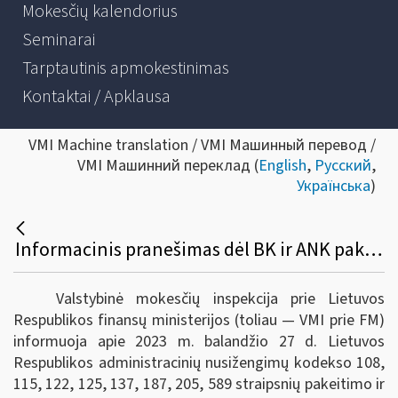
Mokesčių kalendorius
Seminarai
Tarptautinis apmokestinimas
Kontaktai / Apklausa
VMI Machine translation / VMI Машинный перевод /
VMI Машинний переклад (
English
,
Русский
,
Українська
)
Informacinis pranešimas dėl BK ir ANK pakeitimų
Valstybinė mokesčių inspekcija prie Lietuvos
Respublikos finansų ministerijos (toliau — VMI prie FM)
informuoja apie 2023 m. balandžio 27 d. Lietuvos
Respublikos administracinių nusižengimų kodekso 108,
115, 122, 125, 137, 187, 205, 589 straipsnių pakeitimo ir