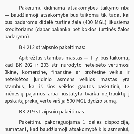
Pakeitimu didinama atsakomybės taikymo riba
— baudžiamoji atsakomybė bus taikoma tik tada, kai
bus padaroma didelė turtinė žala (400 MGL) likusiems
kreditoriams (dabar pakanka bet kokios turtinės žalos
padarymo).
BK 212 straipsnio pakeitimas:
Apibrėžtas stambus mastas — t. y. bus laikoma,
kad BK 202 ir 203 str. nurodyto neteisėto vertimosi
ūkine, komercine, finansine ar profesine veikla ir
neteisėtos juridinio asmens veiklos mastas yra
stambus, kai iš šios veiklos gautos paskutinių 12
mėnesių pajamos arba nustatyta tvarka neįtrauktų į
apskaitą prekių vertė viršija 500 MGL dydžio sumą.
BK 219 straipsnio pakeitimas:
Pakeitimu pakoreguojama 1 dalies dispozicija,
numatant, kad baudžiamoji atsakomybė kils asmeniui,