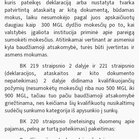
kuris pateikęs deklaraciją arba nustatyta tvarka
patvirtintą ataskaitą ar kitą dokumentą, būdamas
mokus, laiku nesumokėjo pagal juos apskaičiuotų
daugiau kaip 300 MGL dydžio mokesčių po to, kai
valstybės įgaliota institucija priminė apie pareigą
sumokėti mokesčius. Atitinkamai vertinant ar asmeniui
kyla baudžiamoji atsakomybė, turės būti įvertintas ir
asmens mokumas.
BK 219 straipsnio 2 dalyje ir 221 straipsnio
(deklaracijos, ataskaitos ar kito dokumento
nepateikimas) 2 dalyje didinama kvalifikuojančių
požymių (nesumokėtų mokesčių) riba nuo 500 MGL iki
900 MGL, tačiau tuo pačiu baudžiamoji atsakomybė
griežtinama, nes keičiama šių kvalifikuotų nusikaltimų
sudėčių sunkumo kategorija iš apysunkio į sunkų.
BK 220 straipsnio (neteisingų duomenų apie
pajamas, pelną ar turtą pateikimas) pakeitimas: