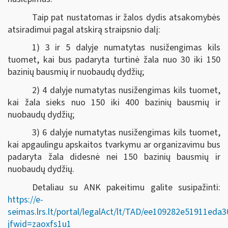
Taip pat nustatomas ir žalos dydis atsakomybės
atsiradimui pagal atskirą straipsnio dalį:
1) 3 ir 5 dalyje numatytas nusižengimas kils
tuomet, kai bus padaryta turtinė žala nuo 30 iki 150
bazinių bausmių ir nuobaudų dydžių;
2) 4 dalyje numatytas nusižengimas kils tuomet,
kai žala sieks nuo 150 iki 400 bazinių bausmių ir
nuobaudų dydžių;
3) 6 dalyje numatytas nusižengimas kils tuomet,
kai apgaulingu apskaitos tvarkymu ar organizavimu bus
padaryta žala didesnė nei 150 bazinių bausmių ir
nuobaudų dydžių.
Detaliau su ANK pakeitimu galite susipažinti:
https://e-
seimas.lrs.lt/portal/legalAct/lt/TAD/ee109282e51911eda
jfwid=zaoxfs1u1