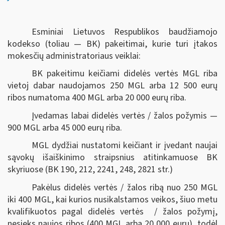
Esminiai Lietuvos Respublikos baudžiamojo
kodekso (toliau — BK) pakeitimai, kurie turi įtakos
mokesčių administratoriaus veiklai:
BK pakeitimu keičiami didelės vertės MGL riba
vietoj dabar naudojamos 250 MGL arba 12 500 eurų
ribos numatoma 400 MGL arba 20 000 eurų riba.
Įvedamas labai didelės vertės / žalos požymis —
900 MGL arba 45 000 eurų riba.
MGL dydžiai nustatomi keičiant ir įvedant naujai
sąvokų išaiškinimo straipsnius atitinkamuose BK
skyriuose (BK 190, 212, 2241, 248, 2821 str.)
Pakėlus didelės vertės / žalos ribą nuo 250 MGL
iki 400 MGL, kai kurios nusikalstamos veikos, šiuo metu
kvalifikuotos pagal didelės vertės / žalos požymį,
nesieks naujos ribos (400 MGL arba 20 000 eurų), todėl