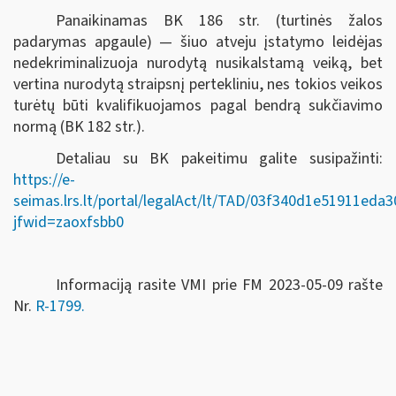
Panaikinamas BK 186 str. (turtinės žalos
padarymas apgaule) — šiuo atveju įstatymo leidėjas
nedekriminalizuoja nurodytą nusikalstamą veiką, bet
vertina nurodytą straipsnį pertekliniu, nes tokios veikos
turėtų būti kvalifikuojamos pagal bendrą sukčiavimo
normą (BK 182 str.).
Detaliau su BK pakeitimu galite susipažinti:
https://e-
seimas.lrs.lt/portal/legalAct/lt/TAD/03f340d1e51911eda
jfwid=zaoxfsbb0
Informaciją rasite VMI prie FM 2023-05-09 rašte
Nr.
R-1799.