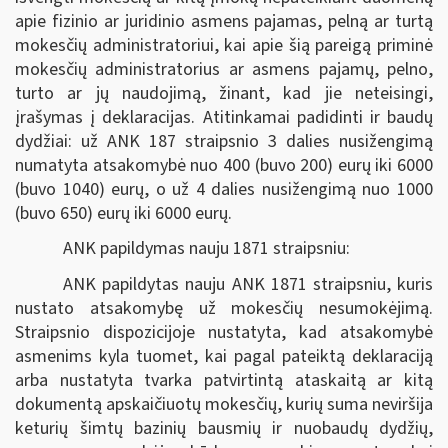
apie fizinio ar juridinio asmens pajamas, pelną ar turtą
mokesčių administratoriui, kai apie šią pareigą priminė
mokesčių administratorius ar asmens pajamų, pelno,
turto ar jų naudojimą, žinant, kad jie neteisingi,
įrašymas į deklaracijas. Atitinkamai padidinti ir baudų
dydžiai: už ANK 187 straipsnio 3 dalies nusižengimą
numatyta atsakomybė nuo 400 (buvo 200) eurų iki 6000
(buvo 1040) eurų, o už 4 dalies nusižengimą nuo 1000
(buvo 650) eurų iki 6000 eurų.
ANK papildymas nauju 1871 straipsniu:
ANK papildytas nauju ANK 1871 straipsniu, kuris
nustato atsakomybę už mokesčių nesumokėjimą.
Straipsnio dispozicijoje nustatyta, kad atsakomybė
asmenims kyla tuomet, kai pagal pateiktą deklaraciją
arba nustatyta tvarka patvirtintą ataskaitą ar kitą
dokumentą apskaičiuotų mokesčių, kurių suma neviršija
keturių šimtų bazinių bausmių ir nuobaudų dydžių,