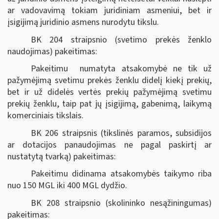
ar vadovavimą tokiam juridiniam asmeniui, bet ir
įsigijimą juridinio asmens nurodytu tikslu.
BK 204 straipsnio (svetimo prekės ženklo
naudojimas) pakeitimas:
Pakeitimu numatyta atsakomybė ne tik už
pažymėjimą svetimu prekės ženklu didelį kiekį prekių,
bet ir už didelės vertės prekių pažymėjimą svetimu
prekių ženklu, taip pat jų įsigijimą, gabenimą, laikymą
komerciniais tikslais.
BK 206 straipsnis (tikslinės paramos, subsidijos
ar dotacijos panaudojimas ne pagal paskirtį ar
nustatytą tvarką) pakeitimas:
Pakeitimu didinama atsakomybės taikymo riba
nuo 150 MGL iki 400 MGL dydžio.
BK 208 straipsnio (skolininko nesąžiningumas)
pakeitimas: