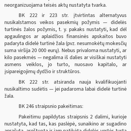
neorganizuojama teisės aktų nustatyta tvarka.
BK 222 ir 223 str. įtvirtintas alternatyvus
nusikalstamos veikos pasekmių požymis — didelės
turtinės žalos požymis, t. y. pakaks nustatyti, kad dėl
apgaulingos ar aplaidžios finansinės apskaitos buvo
padaryta didelė turtinė žala (pvz. nesumokėtų mokesčių
suma viršija 20 000 eurų). Nebus privaloma nustatyti, ar
kilo pasekmės — negalima iš dalies ar visiškai nustatyti
asmens veiklos, jo turto, nuosavo kapitalo, ar
įsipareigojimų dydžio ir struktūros.
BK 222 str. atsiranda nauja kvalifikuojanti
nusikaltimo sudėtis — jei padaroma labai didelė turtinė
žala.
BK 246 straipsnio pakeitimas:
Pakeitimu papildytas straipsnis 2 dalimi, kurioje
nustatyta, kad tas, kas paslėpė, sunaikino ar sugadino
aprašytą, areštuotą ir jam patikėtą didelės vertės turtą