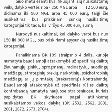
Šiuo metu esanti kvalifikuojanti šių nusikalstamų
veikų dalyko vertės riba - 250 MGL arba 12 500 eurų,
didinama iki 900 MGL arba 45 000 eurų, taigi šie
nusikaltimai bus priskiriami sunkių nusikaltimų
kategorijai tik tada, kai viršys 45 000 eurų sumą
Nurodyti nusikaltimai, kai dalyko vertė bus nuo
150 iki 900 MGL, bus priskiriami apysunkių nusikaltimų
kategorijai.
Panaikinama BK 199 straipsnio 4 dalis, kurioje
numatyta baudžiamoji atsakomybė už specifinių daiktų
(šaunamųjų ginklų, sprogmenų, radioatyvių, nuodingų
medžiagų, strateginių prekių, narkotinių, psichotropinių
medžiagų ar jų pirmtakų (prekursorių)) kontrabandą.
Baudžiamoji atsakomybė už specifinės rūšies daiktų
kontrabandą numatyta naujuose straipsniuose, kuriais
papildytas BK skyriuose pagal atitinkamą
nusikalstamos veikos dalyką (BK 2532, 2562, 2601,
2661, 2672, 2673, 2764).