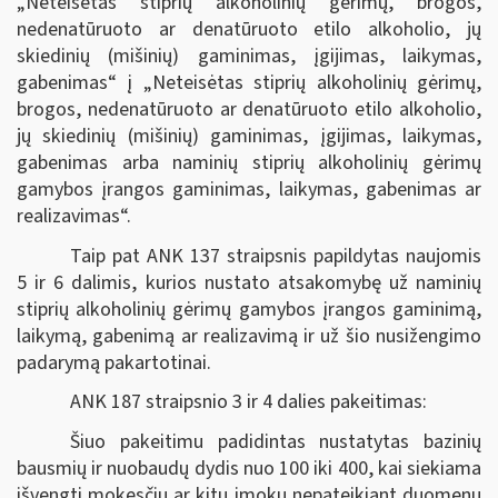
„Neteisėtas stiprių alkoholinių gėrimų, brogos,
nedenatūruoto ar denatūruoto etilo alkoholio, jų
skiedinių (mišinių) gaminimas, įgijimas, laikymas,
gabenimas“ į „Neteisėtas stiprių alkoholinių gėrimų,
brogos, nedenatūruoto ar denatūruoto etilo alkoholio,
jų skiedinių (mišinių) gaminimas, įgijimas, laikymas,
gabenimas arba naminių stiprių alkoholinių gėrimų
gamybos įrangos gaminimas, laikymas, gabenimas ar
realizavimas“.
Taip pat ANK 137 straipsnis papildytas naujomis
5 ir 6 dalimis, kurios nustato atsakomybę už naminių
stiprių alkoholinių gėrimų gamybos įrangos gaminimą,
laikymą, gabenimą ar realizavimą ir už šio nusižengimo
padarymą pakartotinai.
ANK 187 straipsnio 3 ir 4 dalies pakeitimas:
Šiuo pakeitimu padidintas nustatytas bazinių
bausmių ir nuobaudų dydis nuo 100 iki 400, kai siekiama
išvengti mokesčių ar kitų įmokų nepateikiant duomenų