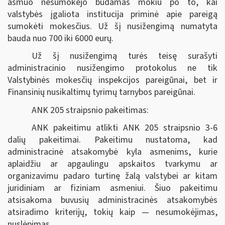
asmuo nesumokėjo būdamas mokiu po to, kai
valstybės įgaliota institucija priminė apie pareigą
sumokėti mokesčius. Už šį nusižengimą numatyta
bauda nuo 700 iki 6000 eurų.
Už šį nusižengimą turės teisę surašyti
administracinio nusižengimo protokolus ne tik
Valstybinės mokesčių inspekcijos pareigūnai, bet ir
Finansinių nusikaltimų tyrimų tarnybos pareigūnai.
ANK 205 straipsnio pakeitimas:
ANK pakeitimu atlikti ANK 205 straipsnio 3-6
dalių pakeitimai. Pakeitimu nustatoma, kad
administracinė atsakomybė kyla asmenims, kurie
aplaidžiu ar apgaulingu apskaitos tvarkymu ar
organizavimu padaro turtinę žalą valstybei ar kitam
juridiniam ar fiziniam asmeniui. Šiuo pakeitimu
atsisakoma buvusių administracinės atsakomybės
atsiradimo kriterijų, tokių kaip — nesumokėjimas,
nuslėpimas.