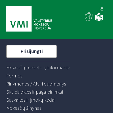
Prisijungti
Mokesčių mokėtojų informacija
Formos
Rinkmenos / Atviri duomenys
Skaičiuoklės ir pagalbininkai
Sąskaitos ir įmokų kodai
Mokesčių žinynas