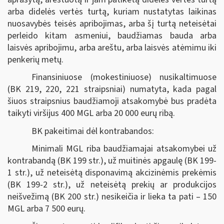
arba didelės vertės turtą, kuriam nustatytas laikinas
nuosavybės teisės apribojimas, arba šį turtą neteisėtai
perleido kitam asmeniui, baudžiamas bauda arba
laisvės apribojimu, arba areštu, arba laisvės atėmimu iki
penkerių metų.
Finansiniuose (mokestiniuose) nusikaltimuose
(BK 219, 220, 221 straipsniai) numatyta, kada pagal
šiuos straipsnius baudžiamoji atsakomybė bus pradėta
taikyti viršijus 400 MGL arba 20 000 eurų ribą.
BK pakeitimai dėl kontrabandos:
Minimali MGL riba baudžiamajai atsakomybei už
kontrabandą (BK 199 str.), už muitinės apgaulę (BK 199-
1 str.), už neteisėtą disponavimą akcizinėmis prekėmis
(BK 199-2 str.), už neteisėtą prekių ar produkcijos
neišvežimą (BK 200 str.) nesikeičia ir lieka ta pati – 150
MGL arba 7 500 eurų.