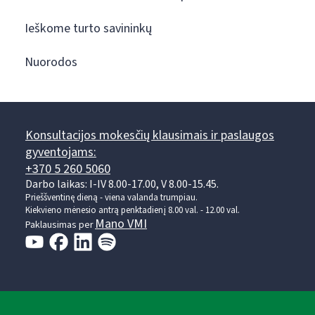
Ieškome turto savininkų
Nuorodos
Konsultacijos mokesčių klausimais ir paslaugos
gyventojams:
+370 5 260 5060
Darbo laikas: I-IV 8.00-17.00, V 8.00-15.45.
Prieššventinę dieną - viena valanda trumpiau.
Kiekvieno mėnesio antrą penktadienį 8.00 val. - 12.00 val.
Mano VMI
Paklausimas per