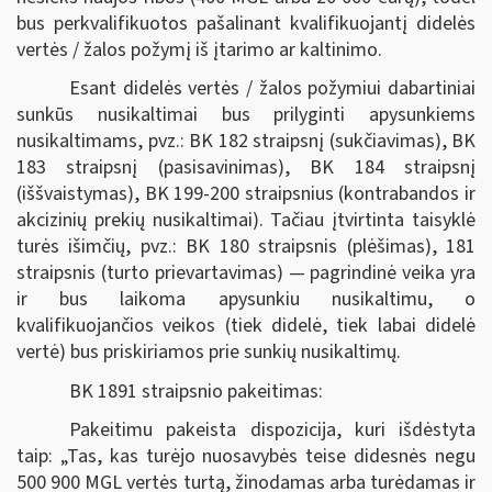
bus perkvalifikuotos pašalinant kvalifikuojantį didelės
vertės / žalos požymį iš įtarimo ar kaltinimo.
Esant didelės vertės / žalos požymiui dabartiniai
sunkūs nusikaltimai bus prilyginti apysunkiems
nusikaltimams, pvz.: BK 182 straipsnį (sukčiavimas), BK
183 straipsnį (pasisavinimas), BK 184 straipsnį
(iššvaistymas), BK 199-200 straipsnius (kontrabandos ir
akcizinių prekių nusikaltimai). Tačiau įtvirtinta taisyklė
turės išimčių, pvz.: BK 180 straipsnis (plėšimas), 181
straipsnis (turto prievartavimas) — pagrindinė veika yra
ir bus laikoma apysunkiu nusikaltimu, o
kvalifikuojančios veikos (tiek didelė, tiek labai didelė
vertė) bus priskiriamos prie sunkių nusikaltimų.
BK 1891 straipsnio pakeitimas:
Pakeitimu pakeista dispozicija, kuri išdėstyta
taip: „Tas, kas turėjo nuosavybės teise didesnės negu
500 900 MGL vertės turtą, žinodamas arba turėdamas ir