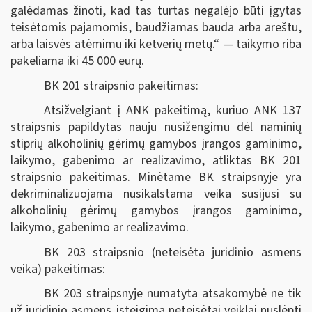
galėdamas žinoti, kad tas turtas negalėjo būti įgytas
teisėtomis pajamomis, baudžiamas bauda arba areštu,
arba laisvės atėmimu iki ketverių metų.“ — taikymo riba
pakeliama iki 45 000 eurų.
BK 201 straipsnio pakeitimas:
Atsižvelgiant į ANK pakeitimą, kuriuo ANK 137
straipsnis papildytas nauju nusižengimu dėl naminių
stiprių alkoholinių gėrimų gamybos įrangos gaminimo,
laikymo, gabenimo ar realizavimo, atliktas BK 201
straipsnio pakeitimas. Minėtame BK straipsnyje yra
dekriminalizuojama nusikalstama veika susijusi su
alkoholinių gėrimų gamybos įrangos gaminimo,
laikymo, gabenimo ar realizavimo.
BK 203 straipsnio (neteisėta juridinio asmens
veika) pakeitimas:
BK 203 straipsnyje numatyta atsakomybė ne tik
už juridinio asmens įsteigimą neteisėtai veiklai nuslėpti