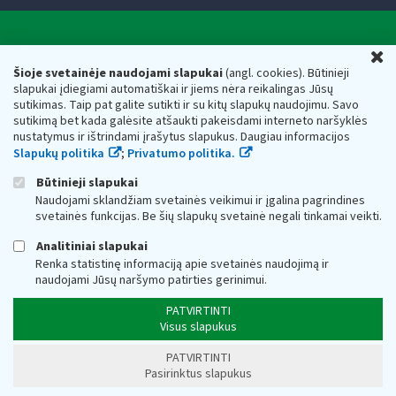
Valstybinė mokesčių inspekcija prie Lietuvos
U
Respublikos finansų ministerijos
Šioje svetainėje naudojami slapukai
(angl. cookies). Būtinieji
slapukai įdiegiami automatiškai ir jiems nėra reikalingas Jūsų
Biudžetinė įstaiga. Juridinio asmens kodas — 188659752,
sutikimas. Taip pat galite sutikti ir su kitų slapukų naudojimu. Savo
adresas: Vasario 16-osios g. 14, 01107 Vilnius, Lietuva, el.paštas:
sutikimą bet kada galėsite atšaukti pakeisdami interneto naršyklės
vmi@vmi.lt
, E. pristatymo dėžutės adresas 188659752
nustatymus ir ištrindami įrašytus slapukus. Daugiau informacijos
Duomenys apie Valstybinę mokesčių inspekciją prie Lietuvos
Slapukų politika
;
Privatumo politika.
Respublikos finansų ministerijos kaupiami ir saugomi Juridinių
asmenų registre
Būtinieji slapukai
Naudojami sklandžiam svetainės veikimui ir įgalina pagrindines
svetainės funkcijas. Be šių slapukų svetainė negali tinkamai veikti.
Analitiniai slapukai
Renka statistinę informaciją apie svetainės naudojimą ir
naudojami Jūsų naršymo patirties gerinimui.
PATVIRTINTI
Visus slapukus
PATVIRTINTI
Pasirinktus slapukus