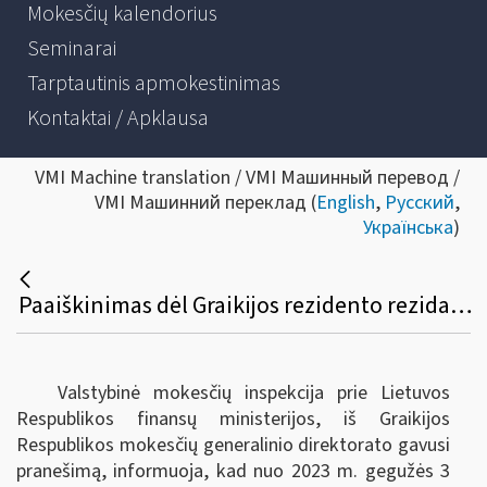
Mokesčių kalendorius
Seminarai
Tarptautinis apmokestinimas
Kontaktai / Apklausa
VMI Machine translation / VMI Машинный перевод /
VMI Машинний переклад (
English
,
Русский
,
Українська
)
Paaiškinimas dėl Graikijos rezidento rezidavimo vietą patvirtinančios pažymos
Valstybinė mokesčių inspekcija prie Lietuvos
Respublikos finansų ministerijos, iš Graikijos
Respublikos mokesčių generalinio direktorato gavusi
pranešimą, informuoja, kad nuo 2023 m. gegužės 3