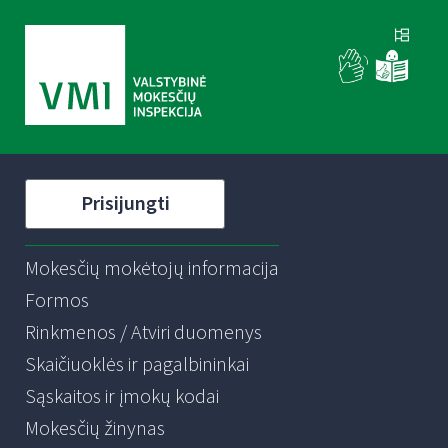
Prisijungti
Mokesčių mokėtojų informacija
Formos
Rinkmenos / Atviri duomenys
Skaičiuoklės ir pagalbininkai
Sąskaitos ir įmokų kodai
Mokesčių žinynas