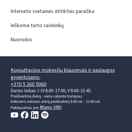
Interneto svetainės atitikties paraiška
Ieškome turto savininkų
Nuorodos
Konsultacijos mokesčių klausimais ir paslaugos
gyventojams:
+370 5 260 5060
Darbo laikas: I-IV 8.00-17.00, V 8.00-15.45.
Prieššventinę dieną - viena valanda trumpiau.
Kiekvieno mėnesio antrą penktadienį 8.00 val. - 12.00 val.
Mano VMI
Paklausimas per