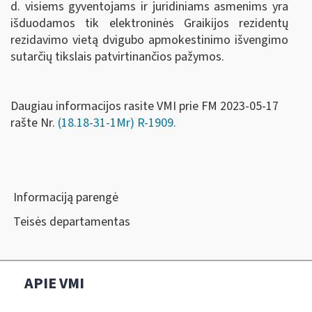
d. visiems gyventojams ir juridiniams asmenims yra
išduodamos tik elektroninės Graikijos rezidentų
rezidavimo vietą dvigubo apmokestinimo išvengimo
sutarčių tikslais patvirtinančios pažymos.
Daugiau informacijos rasite VMI prie FM 2023-05-17
rašte Nr.
(18.18-31-1Mr) R-1909.
Informaciją parengė
Teisės departamentas
APIE VMI