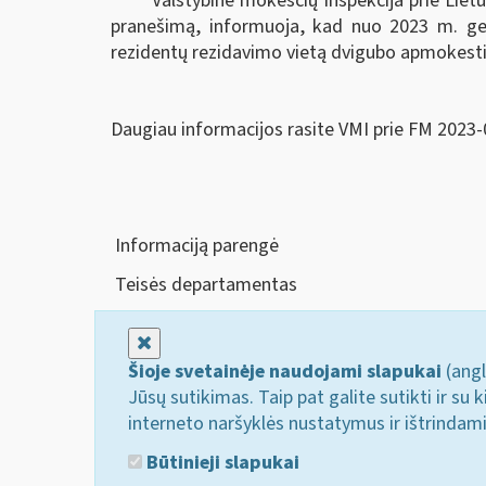
Valstybinė mokesčių inspekcija prie Liet
pranešimą, informuoja, kad nuo 2023 m. geg
rezidentų rezidavimo vietą dvigubo apmokesti
Daugiau informacijos rasite VMI prie FM 2023-
Informaciją parengė
Teisės departamentas
Uždaryti
Šioje svetainėje naudojami slapukai
(angl
Jūsų sutikimas. Taip pat galite sutikti ir s
interneto naršyklės nustatymus ir ištrindam
Būtinieji slapukai