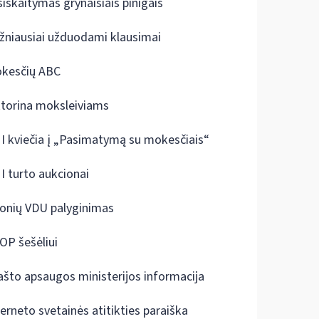
siskaitymas grynaisiais pinigais
žniausiai užduodami klausimai
kesčių ABC
ktorina moksleiviams
I kviečia į „Pasimatymą su mokesčiais“
I turto aukcionai
onių VDU palyginimas
OP šešėliui
ašto apsaugos ministerijos informacija
terneto svetainės atitikties paraiška