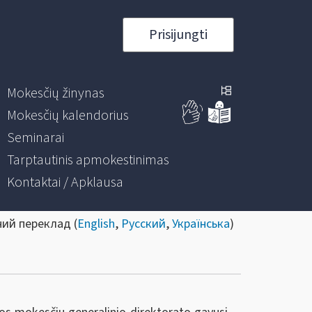
Prisijungti
Mokesčių žinynas
Mokesčių kalendorius
Seminarai
Tarptautinis apmokestinimas
Kontaktai / Apklausa
ний переклад (
English
,
Русский
,
Українська
)