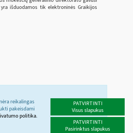
ikos mokesčių generalinio direktorato gavusi
ra išduodamos tik elektroninės Graikijos
 nėra reikalingas
PATVIRTINTI
aukti pakeisdami
Visus slapukus
ivatumo politika.
PATVIRTINTI
Pasirinktus slapukus