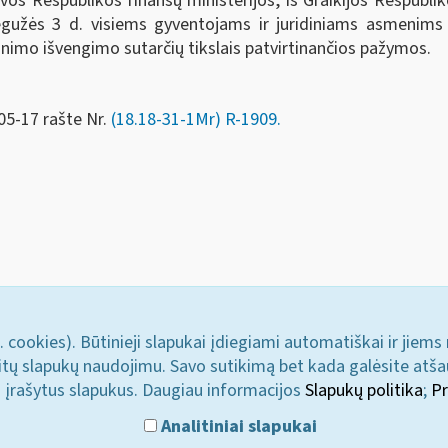
uvos Respublikos finansų ministerijos, iš Graikijos Respubl
užės 3 d. visiems gyventojams ir juridiniams asmenims y
nimo išvengimo sutarčių tikslais patvirtinančios pažymos.
05-17 rašte Nr.
(18.18-31-1Mr) R-1909.
. cookies). Būtinieji slapukai įdiegiami automatiškai ir jiems
u kitų slapukų naudojimu. Savo sutikimą bet kada galėsite atš
i įrašytus slapukus. Daugiau informacijos
Slapukų politika
;
Pr
Analitiniai slapukai