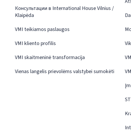
At
Консультации в International House Vilnius /
Klaipėda
Da
VMI teikiamos paslaugos
Mo
VMI kliento profilis
Vi
VMI skaitmeninė transformacija
VM
Vienas langelis prievolėms valstybei sumokėti
VM
Įm
ST
Kr
In