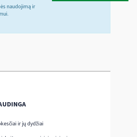
nės naudojimą ir
mui.
AUDINGA
kesčiai ir jų dydžiai