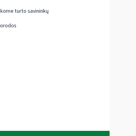
škome turto savininkų
orodos