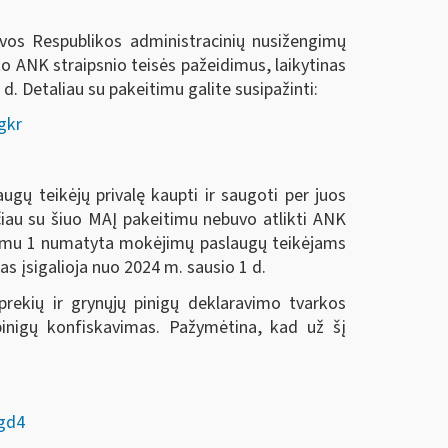
vos Respublikos administracinių nusižengimų
 ANK straipsnio teisės pažeidimus, laikytinas
d. Detaliau su pakeitimu galite susipažinti:
gkr
gų teikėjų privalę kaupti ir saugoti per juos
iau su šiuo MAĮ pakeitimu nebuvo atlikti ANK
timu 1 numatyta mokėjimų paslaugų teikėjams
 įsigalioja nuo 2024 m. sausio 1 d.
rekių ir grynųjų pinigų deklaravimo tvarkos
pinigų konfiskavimas. Pažymėtina, kad už šį
dgd4