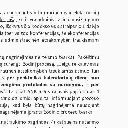
s naudojantis informacinėmis ir elektroninių
do įrašą
, kuris yra administracinio nusižengimo
 išskyrus šio kodekso 608 straipsnio 1 dalyje
is (per vaizdo konferencijas, telekonferencijas
šytas administracinėn atsakomybėn traukiamam
lų nagrinėjimas ne teismo tvarka). Pakeitimu
 surengti žodinį procesą. „Jeigu reikalavimas
istracinėn atsakomybėn traukiamas asmuo turi
os
per penkiolika kalendorinių dienų nuo
sižengimo protokolas su nurodymu, – per
os
.“. Taip pat ANK 616 straipsnis papildomas 4
echnologijomis, apie tai informuojant proceso
rauja, kad byla būtų nagrinėjama naudojant
la nagrinėjama įprasta žodinio proceso tvarka.
nutraukimo pagrindas: 4) kai sueina nutarimo