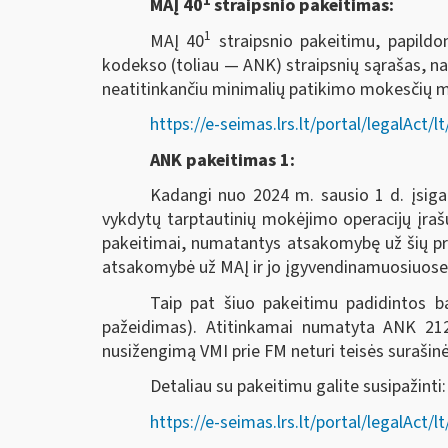
1
MAĮ 40
straipsnio pakeitimas:
1
MAĮ 40
straipsnio pakeitimu, papild
kodekso (toliau — ANK) straipsnių sąrašas, n
neatitinkančiu minimalių patikimo mokesčių mok
https://e-seimas.lrs.lt/portal/legalA
ANK pakeitimas 1:
Kadangi nuo 2024 m. sausio 1 d. įsiga
vykdytų tarptautinių mokėjimo operacijų įra
pakeitimai, numatantys atsakomybę už šių p
atsakomybė už MAĮ ir jo įgyvendinamuosiuose t
Taip pat šiuo pakeitimu padidintos b
pažeidimas). Atitinkamai numatyta ANK 212 
nusižengimą VMI prie FM neturi teisės surašin
Detaliau su pakeitimu galite susipažinti:
https://e-seimas.lrs.lt/portal/legalA