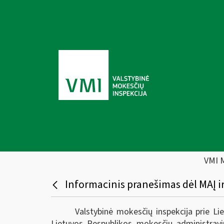
VMI 
Informacinis pranešimas dėl MAĮ i
Valstybinė mokesčių inspekcija prie L
Lietuvos Respublikos mokesčių administravi