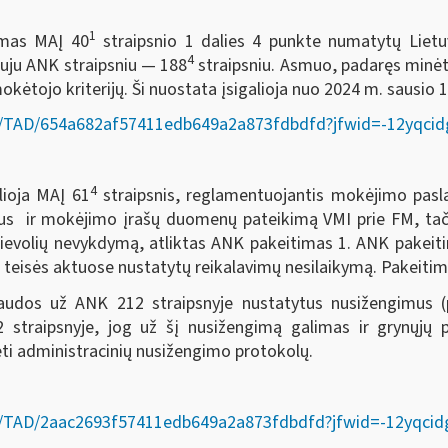
1
omas MAĮ 40
straipsnio 1 dalies 4 punkte numatytų Lietu
4
auju ANK straipsniu — 188
straipsniu. Asmuo, padaręs minėto
ėtojo kriterijų. Ši nuostata įsigalioja nuo 2024 m. sausio 1 
ct/lt/TAD/654a682af57411edb649a2a873fdbdfd?jfwid=-12yqcid
4
lioja MAĮ 61
straipsnis, reglamentuojantis mokėjimo paslau
šus ir mokėjimo įrašų duomenų pateikimą VMI prie FM, tač
rievolių nevykdymą, atliktas ANK pakeitimas 1. ANK pakei
eisės aktuose nustatytų reikalavimų nesilaikymą. Pakeitimas
audos už ANK 212 straipsnyje nustatytus nusižengimus (p
straipsnyje, jog už šį nusižengimą galimas ir grynųjų 
ėti administracinių nusižengimo protokolų.
ct/lt/TAD/2aac2693f57411edb649a2a873fdbdfd?jfwid=-12yqci