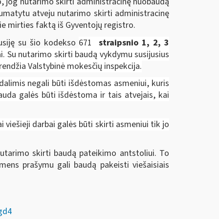
o, jog nutarimo skirti administracinę nuobaudą
numatytu atveju nutarimo skirti administracinę
mirties faktą iš Gyventojų registro.
usiję su šio kodekso
671
straipsnio 1, 2, 3
i. Su nutarimo skirti baudą vykdymu susijusius
sprendžia Valstybinė mokesčių inspekcija.
alimis negali būti išdėstomas asmeniui, kuris
uda galės būti išdėstoma ir tais atvejais, kai
ešieji darbai galės būti skirti asmeniui tik jo
tarimo skirti baudą pateikimo antstoliui. To
smens prašymu gali baudą pakeisti viešaisiais
dgd4