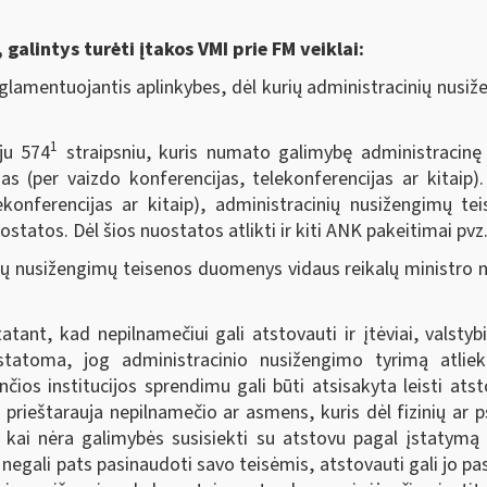
galintys turėti įtakos VMI prie FM veiklai:
glamentuojantis aplinkybes, dėl kurių administracinių nusi
1
ju 574
straipsniu, kuris numato galimybę administracinę 
jas (per vaizdo konferencijas, telekonferencijas ar kitaip)
lekonferencijas ar kitaip), administracinių nusižengimų 
tos. Dėl šios nuostatos atlikti ir kiti ANK pakeitimai pvz. 
 nusižengimų teisenos duomenys vidaus reikalų ministro nu
nt, kad nepilnamečiui gali atstovauti ir įtėviai, valstybi
ustatoma, jog administracinio nusižengimo tyrimą atliek
ios institucijos sprendimu gali būti atsisakyta leisti ats
i prieštarauja nepilnamečio ar asmens, kuris dėl fizinių ar 
at kai nėra galimybės susisiekti su atstovu pagal įstatym
ų negali pats pasinaudoti savo teisėmis, atstovauti gali jo p