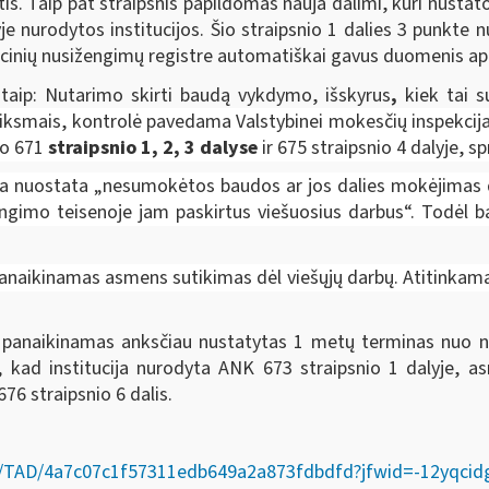
s. Taip pat straipsnis papildomas nauja dalimi, kuri nustat
 nurodytos institucijos. Šio straipsnio 1 dalies 3 punkte 
ių nusižengimų registre automatiškai gavus duomenis apie 
taip: Nutarimo skirti baudą vykdymo, išskyrus
,
kiek tai s
iksmais, kontrolė pavedama Valstybinei mokesčių inspekcija
so 671
straipsnio 1, 2, 3 dalyse
ir 675 straipsnio 4 dalyje, 
ma nuostata „nesumokėtos baudos ar jos dalies mokėjimas d
engimo teisenoje jam paskirtus viešuosius darbus“. Todėl ba
naikinamas asmens sutikimas dėl viešųjų darbų. Atitinkamai vi
 panaikinamas anksčiau nustatytas 1 metų terminas nuo nu
, kad institucija nurodyta ANK 673 straipsnio 1 dalyje, a
76 straipsnio 6 dalis.
ct/lt/TAD/4a7c07c1f57311edb649a2a873fdbdfd?jfwid=-12yqci