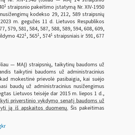
1
40
straipsnio pakeitimo įstatymą Nr. XIV-1950
 nusižengimų kodekso 29, 212, 589 straipsnių
r 2023 m. gegužės 11 d. Lietuvos Respublikos
7, 579, 581, 584, 587, 588, 589, 594, 608, 609,
1
1
1
pildymo 422
, 565
, 574
straipsniais ir 591, 677
liau — MAĮ) straipsnių, taikytinų baudoms už
andis taikytini baudoms už administracinius
kad mokestinė prievolė pasibaigia, kai suėjo
masi baudų už administracinius nusižengimus
tas Lietuvos teisėje dar 2015 m. liepos 1 d.,
ikyti priverstinio vykdymo senatį baudoms už
šyti ją iš apskaitos duomenų.
Šis pakeitimas
gkr