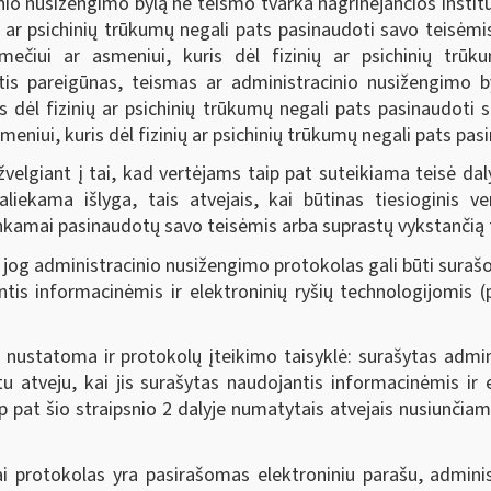
nio nusižengimo bylą ne teismo tvarka nagrinėjančios instit
ų ar psichinių trūkumų negali pats pasinaudoti savo teisėmis
mečiui ar asmeniui, kuris dėl fizinių ar psichinių trūk
is pareigūnas, teismas ar administracinio nusižengimo by
 dėl fizinių ar psichinių trūkumų negali pats pasinaudoti s
meniui, kuris dėl fizinių ar psichinių trūkumų negali pats pas
velgiant į tai, kad vertėjams taip pat suteikiama teisė dal
paliekama išlyga, tais atvejais, kai būtinas tiesioginis 
nkamai pasinaudotų savo teisėmis arba suprastų vykstančią 
, jog administracinio nusižengimo protokolas gali būti su
tis informacinėmis ir elektroninių ryšių technologijomis (p
u nustatoma ir protokolų įteikimo taisyklė: surašytas admi
u atveju, kai jis surašytas naudojantis informacinėmis ir 
taip pat šio straipsnio 2 dalyje numatytais atvejais nusiu
ai protokolas yra pasirašomas elektroniniu parašu, admi