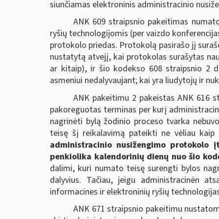
siunčiamas elektroninis administracinio nusi
ANK 609 straipsnio pakeitimas numato,
ryšių technologijomis (per vaizdo konferencijas
protokolo priedas. Protokolą pasirašo jį sur
nustatytą atvejį, kai protokolas surašytas nau
ar kitaip), ir šio kodekso 608 straipsnio 2
asmeniui nedalyvaujant; kai yra liudytojų ir nuk
ANK pakeitimu 2 pakeistas ANK 616 str
pakoreguotas terminas per kurį administracin
nagrinėti bylą žodinio proceso tvarka nebuv
teisę šį reikalavimą pateikti ne vėliau kaip
administracinio nusižengimo protokolo 
penkiolika kalendorinių dienų nuo šio ko
dalimi, kuri numato teisę surengti bylos nag
dalyvius. Tačiau, jeigu administracinėn a
informacines ir elektroninių ryšių technologija
ANK 671 straipsnio pakeitimu nustatom