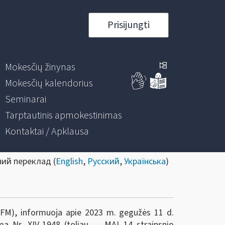
Prisijungti
Mokesčių žinynas
Mokesčių kalendorius
Seminarai
Tarptautinis apmokestinimas
Kontaktai / Apklausa
ний переклад (
English
,
Русский
,
Українська
)
ie FM), informuoja apie 2023 m. gegužės 11 d.
mą Nr. XIV-1948 (toliau — MAĮ 14 straipsnio