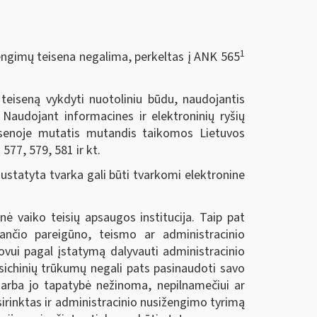
1
žengimų teisena negalima, perkeltas į ANK 565
teiseną vykdyti nuotoliniu būdu, naudojantis
. Naudojant informacines ir elektroninių ryšių
teisenoje mutatis mutandis taikomos Lietuvos
577, 579, 581 ir kt.
statyta tvarka gali būti tvarkomi elektronine
nė vaiko teisių apsaugos institucija. Taip pat
ančio pareigūno, teismo ar administracinio
tovui pagal įstatymą dalyvauti administracinio
psichinių trūkumų negali pats pasinaudoti savo
ą arba jo tapatybė nežinoma, nepilnamečiui ar
asirinktas ir administracinio nusižengimo tyrimą