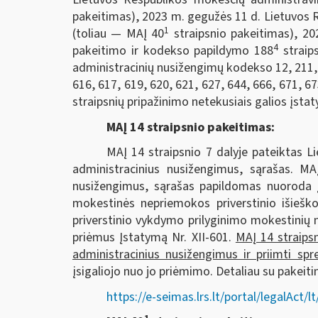
pakeitimas), 2023 m. gegužės 11 d. Lietuvos 
1
(toliau — MAĮ 40
straipsnio pakeitimas), 20
4
pakeitimo ir kodekso papildymo 188
straip
administracinių nusižengimų kodekso 12, 211, 3
616, 617, 619, 620, 621, 627, 644, 666, 671, 6
straipsnių pripažinimo netekusiais galios įsta
MAĮ 14 straipsnio pakeitimas:
MAĮ 14 straipsnio 7 dalyje pateiktas 
administracinius nusižengimus, sąrašas. MA
nusižengimus, sąrašas papildomas nuoroda į 
mokestinės nepriemokos priverstinio išiešk
priverstinio vykdymo prilyginimo mokestinių 
priėmus Įstatymą Nr. XII-601.
MAĮ 14 straips
administracinius nusižengimus ir priimti spr
įsigaliojo nuo jo priėmimo. Detaliau su pakeiti
https://e-seimas.lrs.lt/portal/legalA