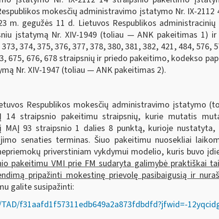
Respublikos mokesčių administravimo įstatymo Nr. IX-2112 
23 m. gegužės 11 d. Lietuvos Respublikos administracinių
sniu įstatymą Nr. XIV-1949 (toliau — ANK pakeitimas 1) i
73, 374, 375, 376, 377, 378, 380, 381, 382, 421, 484, 576, 57
73, 675, 676, 678 straipsnių ir priedo pakeitimo, kodekso pa
tymą Nr. XIV-1947 (toliau — ANK pakeitimas 2).
Lietuvos Respublikos mokesčių administravimo įstatymo (to
Į 14 straipsnio pakeitimu straipsnių, kurie mutatis mut
MAĮ 93 straipsnio 1 dalies 8 punktą, kurioje nustatyta, 
ojimo senaties terminas. Šiuo pakeitimu nuosekliai laiko
nepriemokų priverstiniam vykdymui modelio, kuris buvo įdieg
nio pakeitimu VMI prie FM sudaryta galimybė praktiškai ta
endimą pripažinti mokestinę prievolę pasibaigusią ir nura
mu galite susipažinti:
ct/lt/TAD/f31aafd1f57311edb649a2a873fdbdfd?jfwid=-12yqcid