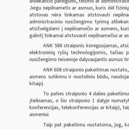
atliekančio pareigūno, teismo ar administraci
Jeigu nepilnametis ar asmuo, kuris dėl fizini
atstovas nėra tinkamas atstovauti nepilna
administracinio nusižengimo tyrimą atliekant
atsižvelgdami į nepilnamečio ar asmens, kuris
galintį tinkamai atstovauti nepilnamečiui ar as
ANK 588 straipsnis koreguojamas, atsiž
elektroninių ryšių technologijomis, tačiau 
nusižengimo teisenoje dalyvaujantis asmuo ti
ANK 608 straipsnio pakeitimas nustato
asmens sutikimu ir nuotoliniu būdu, naudojan
kitaip).
To paties straipsnio 4 dalies pakeitim
įteikiamas, o šio straipsnio 1 dalyje numatyt
konferencijas, telekonferencijas ar kitaip), 
asmeniui.
Taip pat pakeitimu nustatoma, jog, k