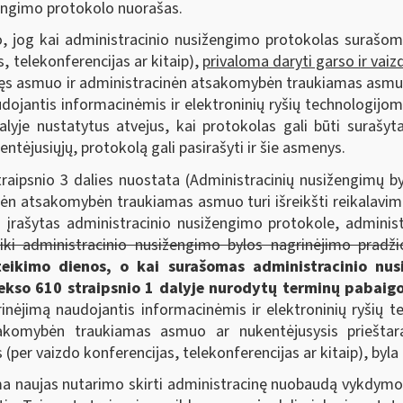
žengimo protokolo nuorašas.
 jog kai administracinio nusižengimo protokolas surašoma
, telekonferencijas ar kitaip),
privaloma daryti garso ir vaiz
ašęs asmuo ir administracinėn atsakomybėn traukiamas asmuo,
dojantis informacinėmis ir elektroninių ryšių technologijom
 dalyje nustatytus atvejus, kai protokolas gali būti sura
entėjusiųjų, protokolą gali pasirašyti ir šie asmenys.
aipsnio 3 dalies nuostata (Administracinių nusižengimų by
ėn atsakomybėn traukiamas asmuo turi išreikšti reikalavimą
o įrašytas administracinio nusižengimo protokole, admin
iki administracinio nusižengimo bylos nagrinėjimo pradži
įteikimo dienos, o kai surašomas administracinio nu
dekso 610 straipsnio 1 dalyje nurodytų terminų pabaig
rinėjimą naudojantis informacinėmis ir elektroninių ryšių t
tsakomybėn traukiamas asmuo ar nukentėjusysis priešta
s (per vaizdo konferencijas, telekonferencijas ar kitaip), by
a naujas nutarimo skirti administracinę nuobaudą vykdymo 