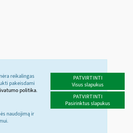
 nėra reikalingas
PATVIRTINTI
aukti pakeisdami
Visus slapukus
ivatumo politika.
PATVIRTINTI
Pasirinktus slapukus
nės naudojimą ir
mui.