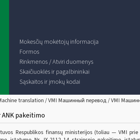
Mokesčių mokėtojų informacija
Formos
Rinkmenos / Atviri duomenys
Skaičiuoklės ir pagalbininkai
Sąskaitos ir įmokų kodai
Machine translation / VMI Машинный перевод / VMI Машин
r ANK pakeitimo
ietuvos Respublikos finansų ministerijos (toliau — VMI pr
mo įstatymo Nr. IX-2112 14 straipsnio pakeitimo įstaty