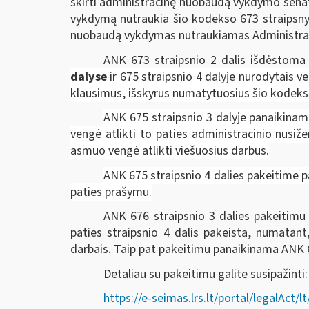
skirti administracinę nuobaudą vykdymo senati
vykdymą nutraukia šio kodekso 673 straipsnyje
nuobaudą vykdymas nutraukiamas Administracin
ANK 673 straipsnio 2 dalis išdėstoma 
dalyse
ir 675 straipsnio 4 dalyje
nurodytais ve
klausimus, išskyrus numatytuosius šio kodek
ANK 675 straipsnio 3 dalyje panaikina
vengė atlikti to paties administracinio nusiž
asmuo vengė atlikti viešuosius darbus.
ANK 675 straipsnio 4 dalies pakeitime pa
paties prašymu.
ANK 676 straipsnio 3 dalies pakeitimu
paties straipsnio 4 dalis pakeista, numatant
darbais. Taip pat pakeitimu panaikinama ANK 6
Detaliau su pakeitimu galite susipažinti:
https://e-seimas.lrs.lt/portal/legalA