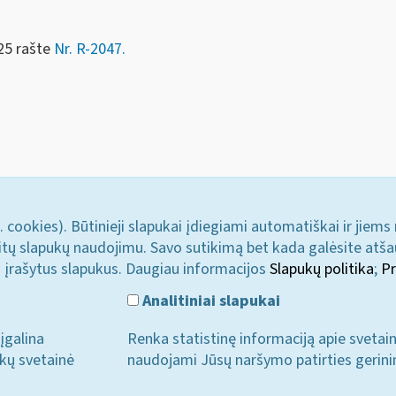
25 rašte
Nr. R-2047.
. cookies). Būtinieji slapukai įdiegiami automatiškai ir jiems
u kitų slapukų naudojimu. Savo sutikimą bet kada galėsite atš
i įrašytus slapukus. Daugiau informacijos
Slapukų politika
;
Pr
Analitiniai slapukai
įgalina
Renka statistinę informaciją apie svetai
ukų svetainė
naudojami Jūsų naršymo patirties gerini