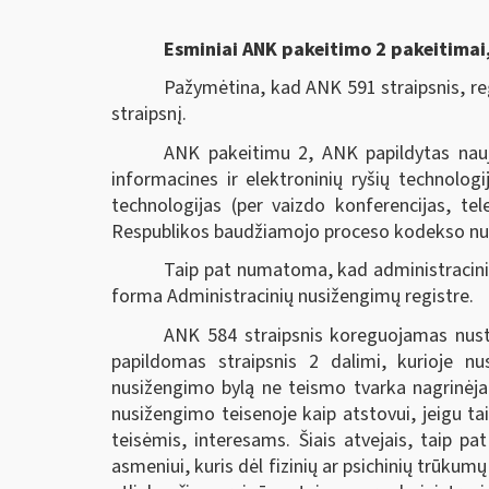
Esminiai ANK pakeitimo 2 pakeitimai, 
Pažymėtina, kad ANK 591 straipsnis, re
straipsnį.
ANK pakeitimu 2, ANK papildytas nau
informacines ir elektroninių ryšių technologi
technologijas (per vaizdo konferencijas, te
Respublikos baudžiamojo proceso kodekso nuosta
Taip pat numatoma, kad administracinių
forma Administracinių nusižengimų registre.
ANK 584 straipsnis koreguojamas nustata
papildomas straipsnis 2 dalimi, kurioje n
nusižengimo bylą ne teismo tvarka nagrinėjanč
nusižengimo teisenoje kaip atstovui, jeigu ta
teisėmis, interesams. Šiais atvejais, taip p
asmeniui, kuris dėl fizinių ar psichinių trūkum