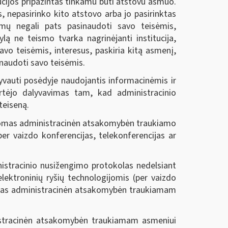
ucijos pripažintas tinkamu būti atstovu asmuo.
, nepasirinko kito atstovo arba jo pasirinktas
umų negali pats pasinaudoti savo teisėmis,
lą ne teismo tvarka nagrinėjanti institucija,
avo teisėmis, interesus, paskiria kitą asmenį,
inaudoti savo teisėmis.
yvauti posėdyje naudojantis informacinėmis ir
vertėjo dalyvavimas tam, kad administracinio
teiseną.
rašomas administracinėn atsakomybėn traukiamo
er vaizdo konferencijas, telekonferencijas ar
nistracinio nusižengimo protokolas nedelsiant
elektroninių ryšių technologijomis (per vaizdo
nčiamas administracinėn atsakomybėn traukiamam
nistracinėn atsakomybėn traukiamam asmeniui