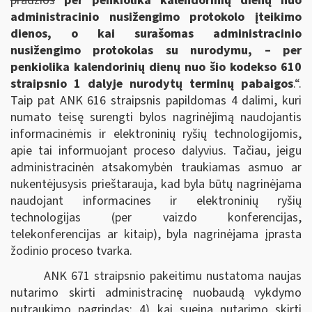
pradžios
per penkiolika kalendorinių dienų nuo
administracinio nusižengimo protokolo įteikimo
dienos, o kai surašomas administracinio
nusižengimo protokolas su nurodymu, – per
penkiolika kalendorinių dienų nuo šio kodekso 610
straipsnio 1 dalyje nurodytų terminų pabaigos
.“.
Taip pat ANK 616 straipsnis papildomas 4 dalimi, kuri
numato teisę surengti bylos nagrinėjimą naudojantis
informacinėmis ir elektroninių ryšių technologijomis,
apie tai informuojant proceso dalyvius. Tačiau, jeigu
administracinėn atsakomybėn traukiamas asmuo ar
nukentėjusysis prieštarauja, kad byla būtų nagrinėjama
naudojant informacines ir elektroninių ryšių
technologijas (per vaizdo konferencijas,
telekonferencijas ar kitaip), byla nagrinėjama įprasta
žodinio proceso tvarka.
ANK 671 straipsnio pakeitimu nustatoma naujas
nutarimo skirti administracinę nuobaudą vykdymo
nutraukimo pagrindas: 4) kai sueina nutarimo skirti