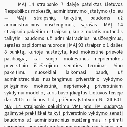
MAĮ 14 straipsnio 7 dalyje pateiktas Lietuvos
Respublikos mokesčių administravimo įstatymo (toliau
— MAĮ) straipsnių, taikytinų baudoms už
administracinius nusižengimus, sąrašas. MAĮ 14
straipsnio pakeitimu straipsnių, kurie mutatis mutandis
taikytini baudoms už administracinius nusižengimus,
sąrašas papildomas nuoroda į MAĮ 93 straipsnio 1 dalies
8 punktą, kurioje nustatyta, kad mokestinė prievolė
pasibaigia, kai suėjo mokestinės nepriemokos
priverstinio išieškojimo senaties terminas. Šiuo
pakeitimu nuosekliai laikomasi baudų už
administracinius nusižengimus priverstinio vykdymo
prilyginimo mokestinių nepriemokų priverstiniam
vykdymui modelio, kuris buvo įdiegtas Lietuvos teisėje
dar 2015 m. liepos 1 d., priėmus Įstatymą Nr. XII-601.
MAĮ 14 straipsnio pakeitimu VMI prie FM sudaryta
galimybė praktiškai taikyti priverstinio vykdymo senatį
baudoms už administracinius nusižengimus ir priimti
sprendimą pripažinti mokestinę prievolę pasibaigusią ir