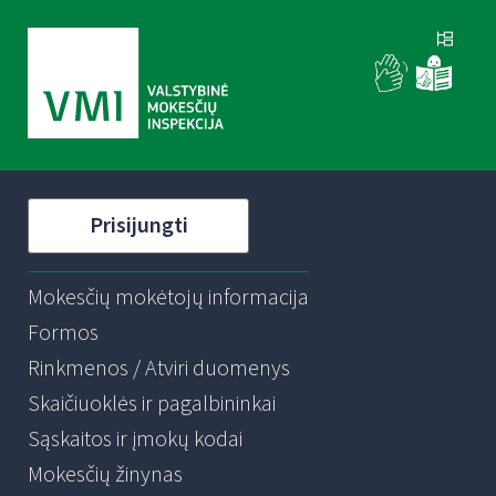
Prisijungti
Mokesčių mokėtojų informacija
Formos
Rinkmenos / Atviri duomenys
Skaičiuoklės ir pagalbininkai
Sąskaitos ir įmokų kodai
Mokesčių žinynas