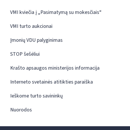
VMI kviečia į „Pasimatymą su mokesčiais“
VMI turto aukcionai
Įmonių VDU palyginimas
STOP šešėliui
Krašto apsaugos ministerijos informacija
Interneto svetainės atitikties paraiška
Ieškome turto savininkų
Nuorodos