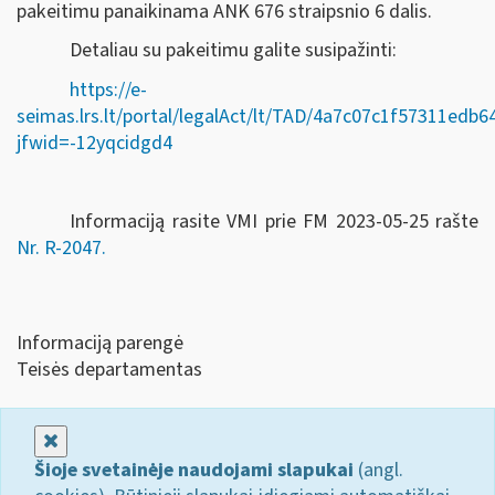
pakeitimu panaikinama ANK 676 straipsnio 6 dalis.
Detaliau su pakeitimu galite susipažinti:
https://e-
seimas.lrs.lt/portal/legalAct/lt/TAD/4a7c07c1f57311edb
jfwid=-12yqcidgd4
Informaciją rasite VMI prie FM 2023-05-25 rašte
Nr. R-2047.
Informaciją parengė
Teisės departamentas
Uždaryti
Šioje svetainėje naudojami slapukai
(angl.