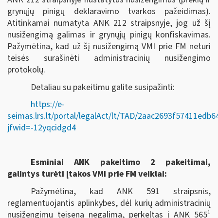
grynųjų pinigų deklaravimo tvarkos pažeidimas).
Atitinkamai numatyta ANK 212 straipsnyje, jog už šį
nusižengimą galimas ir grynųjų pinigų konfiskavimas.
Pažymėtina, kad už šį nusižengimą VMI prie FM neturi
teisės surašinėti administracinių nusižengimo
protokolų.
Detaliau su pakeitimu galite susipažinti:
https://e-
seimas.lrs.lt/portal/legalAct/lt/TAD/2aac2693f57411edb
jfwid=-12yqcidgd4
Esminiai ANK pakeitimo 2 pakeitimai,
galintys turėti įtakos VMI prie FM veiklai:
Pažymėtina, kad ANK 591 straipsnis,
reglamentuojantis aplinkybes, dėl kurių administracinių
1
nusižengimų teisena negalima, perkeltas į ANK 565