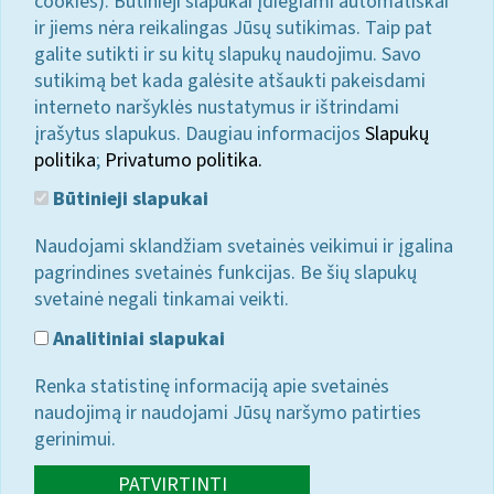
cookies). Būtinieji slapukai įdiegiami automatiškai
ir jiems nėra reikalingas Jūsų sutikimas. Taip pat
galite sutikti ir su kitų slapukų naudojimu. Savo
sutikimą bet kada galėsite atšaukti pakeisdami
interneto naršyklės nustatymus ir ištrindami
įrašytus slapukus. Daugiau informacijos
Slapukų
politika
;
Privatumo politika.
Būtinieji slapukai
Naudojami sklandžiam svetainės veikimui ir įgalina
pagrindines svetainės funkcijas. Be šių slapukų
svetainė negali tinkamai veikti.
Analitiniai slapukai
Renka statistinę informaciją apie svetainės
naudojimą ir naudojami Jūsų naršymo patirties
gerinimui.
PATVIRTINTI