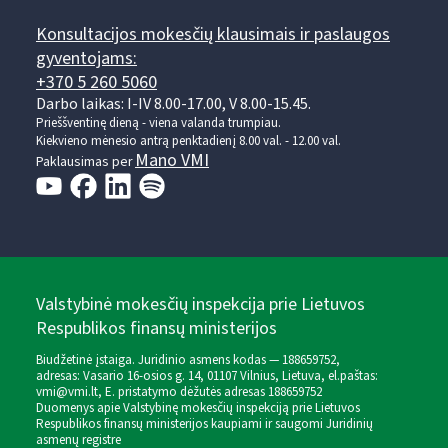
Konsultacijos mokesčių klausimais ir paslaugos
gyventojams:
+370 5 260 5060
Darbo laikas: I-IV 8.00-17.00, V 8.00-15.45.
Prieššventinę dieną - viena valanda trumpiau.
Kiekvieno mėnesio antrą penktadienį 8.00 val. - 12.00 val.
Mano VMI
Paklausimas per
Valstybinė mokesčių inspekcija prie Lietuvos
Respublikos finansų ministerijos
Biudžetinė įstaiga. Juridinio asmens kodas — 188659752,
adresas: Vasario 16-osios g. 14, 01107 Vilnius, Lietuva, el.paštas:
vmi@vmi.lt
, E. pristatymo dėžutės adresas 188659752
Duomenys apie Valstybinę mokesčių inspekciją prie Lietuvos
Respublikos finansų ministerijos kaupiami ir saugomi Juridinių
asmenų registre