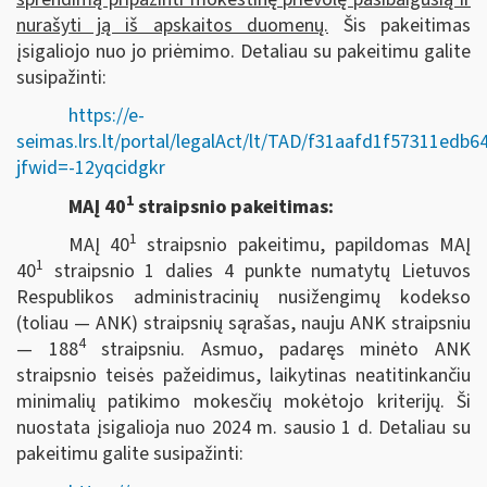
nurašyti ją iš apskaitos duomenų.
Šis pakeitimas
įsigaliojo nuo jo priėmimo. Detaliau su pakeitimu galite
susipažinti:
https://e-
seimas.lrs.lt/portal/legalAct/lt/TAD/f31aafd1f57311edb
jfwid=-12yqcidgkr
1
MAĮ 40
straipsnio pakeitimas:
1
MAĮ 40
straipsnio pakeitimu, papildomas MAĮ
1
40
straipsnio 1 dalies 4 punkte numatytų Lietuvos
Respublikos administracinių nusižengimų kodekso
(toliau — ANK) straipsnių sąrašas, nauju ANK straipsniu
4
— 188
straipsniu. Asmuo, padaręs minėto ANK
straipsnio teisės pažeidimus, laikytinas neatitinkančiu
minimalių patikimo mokesčių mokėtojo kriterijų. Ši
nuostata įsigalioja nuo 2024 m. sausio 1 d. Detaliau su
pakeitimu galite susipažinti: