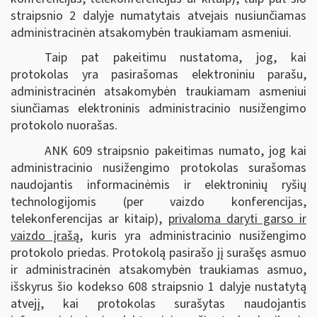
straipsnio 2 dalyje numatytais atvejais nusiunčiamas
administracinėn atsakomybėn traukiamam asmeniui.
Taip pat pakeitimu nustatoma, jog, kai
protokolas yra pasirašomas elektroniniu parašu,
administracinėn atsakomybėn traukiamam asmeniui
siunčiamas elektroninis administracinio nusižengimo
protokolo nuorašas.
ANK 609 straipsnio pakeitimas numato, jog kai
administracinio nusižengimo protokolas surašomas
naudojantis informacinėmis ir elektroninių ryšių
technologijomis (per vaizdo konferencijas,
telekonferencijas ar kitaip),
privaloma daryti garso ir
vaizdo įrašą
, kuris yra administracinio nusižengimo
protokolo priedas. Protokolą pasirašo jį surašęs asmuo
ir administracinėn atsakomybėn traukiamas asmuo,
išskyrus šio kodekso 608 straipsnio 1 dalyje nustatytą
atvejį, kai protokolas surašytas naudojantis