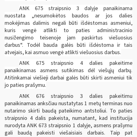
ANK 675 straipsnio 3 dalyje panaikinama
nuostata „nesumokėtos baudos ar jos dalies
mokėjimas dalimis negali būti išdėstomas asmeniui,
kuris vengė atlikti to paties administracinio
nusižengimo teisenoje jam paskirtus viešuosius
darbus“. Todėl bauda galės būti išdėstoma ir tais
atvejais, kai asmuo vengė atlikti viešuosius darbus.
ANK 675 straipsnio 4 dalies pakeitime
panaikinamas asmens sutikimas dėl viešųjų darbų.
Atitinkamai viešieji darbai galės būti skirti asmeniui tik
jo paties prašymu.
ANK 676 straipsnio 3 dalies pakeitimu
panaikinamas anksčiau nustatytas 1 metų terminas nuo
nutarimo skirti baudą pateikimo antstoliui. To paties
straipsnio 4 dalis pakeista, numatant, kad institucija
nurodyta ANK 673 straipsnio 1 dalyje, asmens prašymu
gali baudą pakeisti viešaisiais darbais. Taip pat