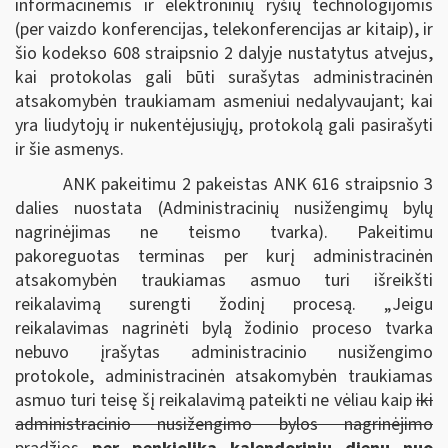
informacinėmis ir elektroninių ryšių technologijomis
(per vaizdo konferencijas, telekonferencijas ar kitaip), ir
šio kodekso 608 straipsnio 2 dalyje nustatytus atvejus,
kai protokolas gali būti surašytas administracinėn
atsakomybėn traukiamam asmeniui nedalyvaujant; kai
yra liudytojų ir nukentėjusiųjų, protokolą gali pasirašyti
ir šie asmenys.
ANK pakeitimu 2 pakeistas ANK 616 straipsnio 3
dalies nuostata (Administracinių nusižengimų bylų
nagrinėjimas ne teismo tvarka). Pakeitimu
pakoreguotas terminas per kurį administracinėn
atsakomybėn traukiamas asmuo turi išreikšti
reikalavimą surengti žodinį procesą. „Jeigu
reikalavimas nagrinėti bylą žodinio proceso tvarka
nebuvo įrašytas administracinio nusižengimo
protokole, administracinėn atsakomybėn traukiamas
asmuo turi teisę šį reikalavimą pateikti ne vėliau kaip
iki
administracinio nusižengimo bylos nagrinėjimo