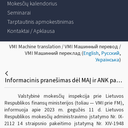
Mokesčių kalendorius
Seminarai
Tarptautinis apmokestinimas
Kontaktai / Apklausa
VMI Machine translation / VMI Машинный перевод /
VMI Машинний переклад (
English
,
Русский
,
Українська
)
Informacinis pranešimas dėl MAĮ ir ANK pakeitimo
Valstybinė mokesčių inspekcija prie Lietuvos
Respublikos finansų ministerijos (toliau — VMI prie FM),
informuoja apie 2023 m. gegužės 11 d. Lietuvos
Respublikos mokesčių administravimo įstatymo Nr. IX-
2112 14 straipsnio pakeitimo įstatymą Nr. XIV-1948