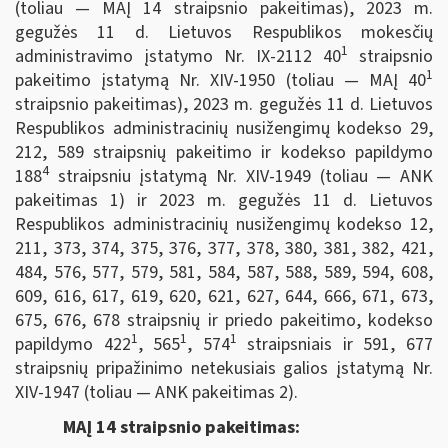
(toliau — MAĮ 14 straipsnio pakeitimas), 2023 m.
gegužės 11 d. Lietuvos Respublikos mokesčių
1
administravimo įstatymo Nr. IX-2112 40
straipsnio
1
pakeitimo įstatymą Nr. XIV-1950 (toliau — MAĮ 40
straipsnio pakeitimas), 2023 m. gegužės 11 d. Lietuvos
Respublikos administracinių nusižengimų kodekso 29,
212, 589 straipsnių pakeitimo ir kodekso papildymo
4
188
straipsniu įstatymą Nr. XIV-1949 (toliau — ANK
pakeitimas 1) ir 2023 m. gegužės 11 d. Lietuvos
Respublikos administracinių nusižengimų kodekso 12,
211, 373, 374, 375, 376, 377, 378, 380, 381, 382, 421,
484, 576, 577, 579, 581, 584, 587, 588, 589, 594, 608,
609, 616, 617, 619, 620, 621, 627, 644, 666, 671, 673,
675, 676, 678 straipsnių ir priedo pakeitimo, kodekso
1
1
1
papildymo 422
, 565
, 574
straipsniais ir 591, 677
straipsnių pripažinimo netekusiais galios įstatymą Nr.
XIV-1947 (toliau — ANK pakeitimas 2).
MAĮ 14 straipsnio pakeitimas: