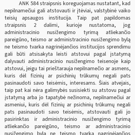
ANK 584 straipsnis koreguojamas nustatant, kad
nepilnamečiui gali atstovauti ir įtėviai, valstybinė vaiko
teisių apsaugos institucija. Taip pat papildomas
straipsnis 2 dalimi, kurioje nustatoma, jog
administracinio nusižengimo tyrimą atliekančio
pareigūno, teismo ar administracinio nusižengimo bylą
ne teismo tvarka nagrinėjančios institucijos sprendimu
gali būti atsisakyta leisti atstovui pagal įstatymą
dalyvauti administracinio nusižengimo teisenoje kaip
atstovui, jeigu tai prieštarauja nepilnamečio ar asmens,
kuris dėl fizinių ar psichinių trūkumų negali pats
pasinaudoti savo teisėmis, interesams. Šiais atvejais,
taip pat kai nėra galimybės susisiekti su atstovu pagal
įstatymą arba jo tapatybė nežinoma, nepilnamečiui ar
asmeniui, kuris dėl fizinių ar psichinių trūkumų negali
pats pasinaudoti savo teisėmis, atstovauti gali jo
pasirinktas ir administracinio nusižengimo tyrimą
atliekančio pareigūno, teismo ar administracinio
nusižengimo bylą ne teismo tvarka nagrinėjančios