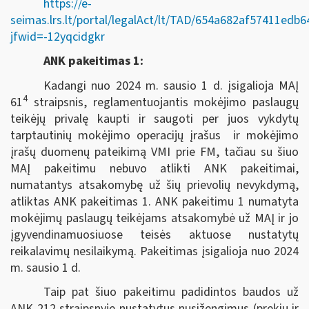
https://e-
seimas.lrs.lt/portal/legalAct/lt/TAD/654a682af57411edb
jfwid=-12yqcidgkr
ANK pakeitimas 1:
Kadangi nuo 2024 m. sausio 1 d. įsigalioja MAĮ
4
61
straipsnis, reglamentuojantis mokėjimo paslaugų
teikėjų privalę kaupti ir saugoti per juos vykdytų
tarptautinių mokėjimo operacijų įrašus ir mokėjimo
įrašų duomenų pateikimą VMI prie FM, tačiau su šiuo
MAĮ pakeitimu nebuvo atlikti ANK pakeitimai,
numatantys atsakomybę už šių prievolių nevykdymą,
atliktas ANK pakeitimas 1. ANK pakeitimu 1 numatyta
mokėjimų paslaugų teikėjams atsakomybė už MAĮ ir jo
įgyvendinamuosiuose teisės aktuose nustatytų
reikalavimų nesilaikymą. Pakeitimas įsigalioja nuo 2024
m. sausio 1 d.
Taip pat šiuo pakeitimu padidintos baudos už
ANK 212 straipsnyje nustatytus nusižengimus (prekių ir