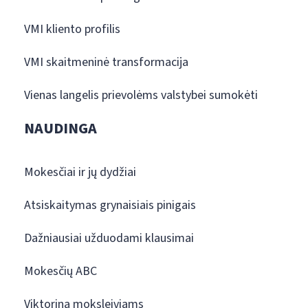
VMI kliento profilis
VMI skaitmeninė transformacija
Vienas langelis prievolėms valstybei sumokėti
NAUDINGA
Mokesčiai ir jų dydžiai
Atsiskaitymas grynaisiais pinigais
Dažniausiai užduodami klausimai
Mokesčių ABC
Viktorina moksleiviams