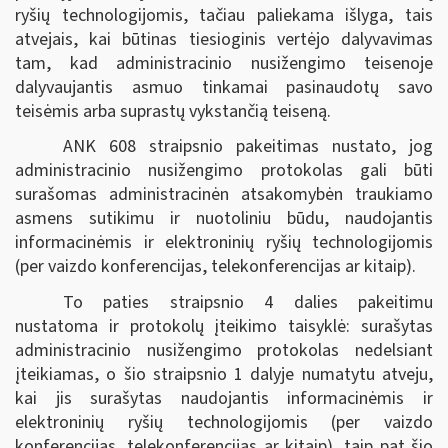
ryšių technologijomis, tačiau paliekama išlyga, tais
atvejais, kai būtinas tiesioginis vertėjo dalyvavimas
tam, kad administracinio nusižengimo teisenoje
dalyvaujantis asmuo tinkamai pasinaudotų savo
teisėmis arba suprastų vykstančią teiseną.
ANK 608 straipsnio pakeitimas nustato, jog
administracinio nusižengimo protokolas gali būti
surašomas administracinėn atsakomybėn traukiamo
asmens sutikimu ir nuotoliniu būdu, naudojantis
informacinėmis ir elektroninių ryšių technologijomis
(per vaizdo konferencijas, telekonferencijas ar kitaip).
To paties straipsnio 4 dalies pakeitimu
nustatoma ir protokolų įteikimo taisyklė: surašytas
administracinio nusižengimo protokolas nedelsiant
įteikiamas, o šio straipsnio 1 dalyje numatytu atveju,
kai jis surašytas naudojantis informacinėmis ir
elektroninių ryšių technologijomis (per vaizdo
konferencijas, telekonferencijas ar kitaip), taip pat šio