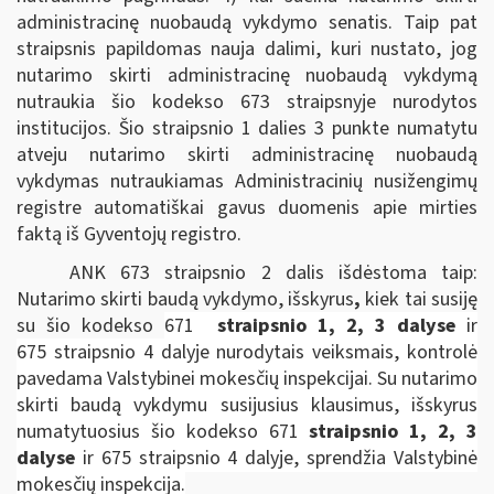
administracinę nuobaudą vykdymo senatis. Taip pat
straipsnis papildomas nauja dalimi, kuri nustato, jog
nutarimo skirti administracinę nuobaudą vykdymą
nutraukia šio kodekso 673 straipsnyje nurodytos
institucijos. Šio straipsnio 1 dalies 3 punkte numatytu
atveju nutarimo skirti administracinę nuobaudą
vykdymas nutraukiamas Administracinių nusižengimų
registre automatiškai gavus duomenis apie mirties
faktą iš Gyventojų registro.
ANK 673 straipsnio 2 dalis išdėstoma taip:
Nutarimo skirti baudą vykdymo, išskyrus
,
kiek tai susiję
su šio kodekso
671
straipsnio 1, 2, 3 dalyse
ir
675 straipsnio 4 dalyje
nurodytais veiksmais, kontrolė
pavedama Valstybinei mokesčių inspekcijai. Su nutarimo
skirti baudą vykdymu susijusius klausimus, išskyrus
numatytuosius šio kodekso 671
straipsnio 1, 2, 3
dalyse
ir 675 straipsnio 4 dalyje, sprendžia Valstybinė
mokesčių inspekcija.