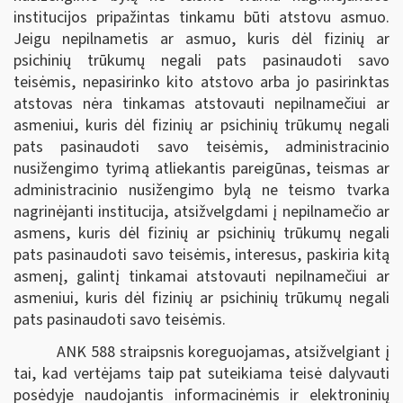
institucijos pripažintas tinkamu būti atstovu asmuo.
Jeigu nepilnametis ar asmuo, kuris dėl fizinių ar
psichinių trūkumų negali pats pasinaudoti savo
teisėmis, nepasirinko kito atstovo arba jo pasirinktas
atstovas nėra tinkamas atstovauti nepilnamečiui ar
asmeniui, kuris dėl fizinių ar psichinių trūkumų negali
pats pasinaudoti savo teisėmis, administracinio
nusižengimo tyrimą atliekantis pareigūnas, teismas ar
administracinio nusižengimo bylą ne teismo tvarka
nagrinėjanti institucija, atsižvelgdami į nepilnamečio ar
asmens, kuris dėl fizinių ar psichinių trūkumų negali
pats pasinaudoti savo teisėmis, interesus, paskiria kitą
asmenį, galintį tinkamai atstovauti nepilnamečiui ar
asmeniui, kuris dėl fizinių ar psichinių trūkumų negali
pats pasinaudoti savo teisėmis.
ANK 588 straipsnis koreguojamas, atsižvelgiant į
tai, kad vertėjams taip pat suteikiama teisė dalyvauti
posėdyje naudojantis informacinėmis ir elektroninių