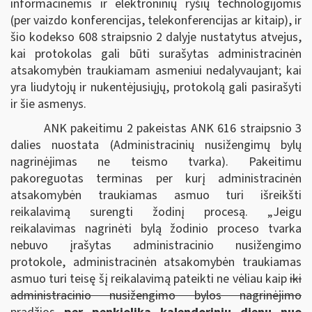
informacinėmis ir elektroninių ryšių technologijomis
(per vaizdo konferencijas, telekonferencijas ar kitaip), ir
šio kodekso 608 straipsnio 2 dalyje nustatytus atvejus,
kai protokolas gali būti surašytas administracinėn
atsakomybėn traukiamam asmeniui nedalyvaujant; kai
yra liudytojų ir nukentėjusiųjų, protokolą gali pasirašyti
ir šie asmenys.
ANK pakeitimu 2 pakeistas ANK 616 straipsnio 3
dalies nuostata (Administracinių nusižengimų bylų
nagrinėjimas ne teismo tvarka). Pakeitimu
pakoreguotas terminas per kurį administracinėn
atsakomybėn traukiamas asmuo turi išreikšti
reikalavimą surengti žodinį procesą. „Jeigu
reikalavimas nagrinėti bylą žodinio proceso tvarka
nebuvo įrašytas administracinio nusižengimo
protokole, administracinėn atsakomybėn traukiamas
asmuo turi teisę šį reikalavimą pateikti ne vėliau kaip
iki
administracinio nusižengimo bylos nagrinėjimo