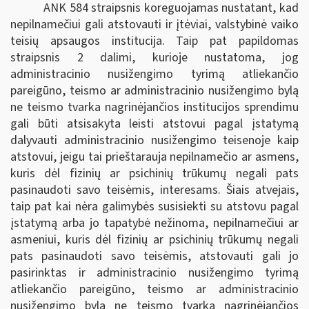
ANK 584 straipsnis koreguojamas nustatant, kad
nepilnamečiui gali atstovauti ir įtėviai, valstybinė vaiko
teisių apsaugos institucija. Taip pat papildomas
straipsnis 2 dalimi, kurioje nustatoma, jog
administracinio nusižengimo tyrimą atliekančio
pareigūno, teismo ar administracinio nusižengimo bylą
ne teismo tvarka nagrinėjančios institucijos sprendimu
gali būti atsisakyta leisti atstovui pagal įstatymą
dalyvauti administracinio nusižengimo teisenoje kaip
atstovui, jeigu tai prieštarauja nepilnamečio ar asmens,
kuris dėl fizinių ar psichinių trūkumų negali pats
pasinaudoti savo teisėmis, interesams. Šiais atvejais,
taip pat kai nėra galimybės susisiekti su atstovu pagal
įstatymą arba jo tapatybė nežinoma, nepilnamečiui ar
asmeniui, kuris dėl fizinių ar psichinių trūkumų negali
pats pasinaudoti savo teisėmis, atstovauti gali jo
pasirinktas ir administracinio nusižengimo tyrimą
atliekančio pareigūno, teismo ar administracinio
nusižengimo bylą ne teismo tvarka nagrinėjančios