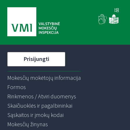
Prisijungti
Mokesčių mokėtojų informacija
Formos
Rinkmenos / Atviri duomenys
Skaičiuoklės ir pagalbininkai
Sąskaitos ir įmokų kodai
Mokesčių žinynas