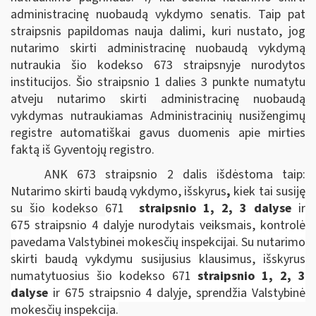
administracinę nuobaudą vykdymo senatis. Taip pat
straipsnis papildomas nauja dalimi, kuri nustato, jog
nutarimo skirti administracinę nuobaudą vykdymą
nutraukia šio kodekso 673 straipsnyje nurodytos
institucijos. Šio straipsnio 1 dalies 3 punkte numatytu
atveju nutarimo skirti administracinę nuobaudą
vykdymas nutraukiamas Administracinių nusižengimų
registre automatiškai gavus duomenis apie mirties
faktą iš Gyventojų registro.
ANK 673 straipsnio 2 dalis išdėstoma taip:
Nutarimo skirti baudą vykdymo, išskyrus
,
kiek tai susiję
su šio kodekso
671
straipsnio 1, 2, 3 dalyse
ir
675 straipsnio 4 dalyje
nurodytais veiksmais, kontrolė
pavedama Valstybinei mokesčių inspekcijai. Su nutarimo
skirti baudą vykdymu susijusius klausimus, išskyrus
numatytuosius šio kodekso 671
straipsnio 1, 2, 3
dalyse
ir 675 straipsnio 4 dalyje, sprendžia Valstybinė
mokesčių inspekcija.