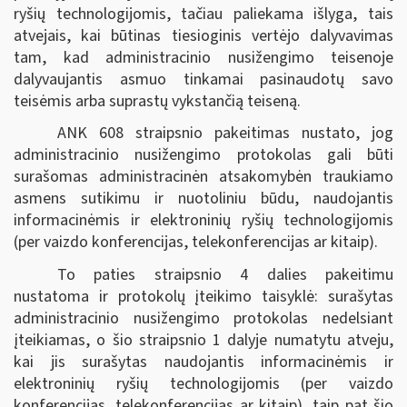
ryšių technologijomis, tačiau paliekama išlyga, tais
atvejais, kai būtinas tiesioginis vertėjo dalyvavimas
tam, kad administracinio nusižengimo teisenoje
dalyvaujantis asmuo tinkamai pasinaudotų savo
teisėmis arba suprastų vykstančią teiseną.
ANK 608 straipsnio pakeitimas nustato, jog
administracinio nusižengimo protokolas gali būti
surašomas administracinėn atsakomybėn traukiamo
asmens sutikimu ir nuotoliniu būdu, naudojantis
informacinėmis ir elektroninių ryšių technologijomis
(per vaizdo konferencijas, telekonferencijas ar kitaip).
To paties straipsnio 4 dalies pakeitimu
nustatoma ir protokolų įteikimo taisyklė: surašytas
administracinio nusižengimo protokolas nedelsiant
įteikiamas, o šio straipsnio 1 dalyje numatytu atveju,
kai jis surašytas naudojantis informacinėmis ir
elektroninių ryšių technologijomis (per vaizdo
konferencijas, telekonferencijas ar kitaip), taip pat šio