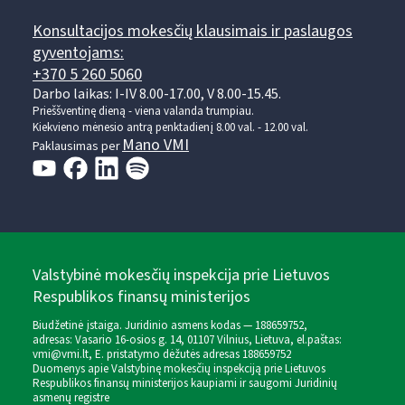
Konsultacijos mokesčių klausimais ir paslaugos
gyventojams:
+370 5 260 5060
Darbo laikas: I-IV 8.00-17.00, V 8.00-15.45.
Prieššventinę dieną - viena valanda trumpiau.
Kiekvieno mėnesio antrą penktadienį 8.00 val. - 12.00 val.
Mano VMI
Paklausimas per
Valstybinė mokesčių inspekcija prie Lietuvos
Respublikos finansų ministerijos
Biudžetinė įstaiga. Juridinio asmens kodas — 188659752,
adresas: Vasario 16-osios g. 14, 01107 Vilnius, Lietuva, el.paštas:
vmi@vmi.lt
, E. pristatymo dėžutės adresas 188659752
Duomenys apie Valstybinę mokesčių inspekciją prie Lietuvos
Respublikos finansų ministerijos kaupiami ir saugomi Juridinių
asmenų registre