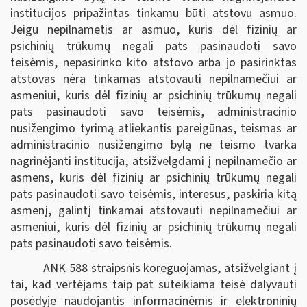
institucijos pripažintas tinkamu būti atstovu asmuo.
Jeigu nepilnametis ar asmuo, kuris dėl fizinių ar
psichinių trūkumų negali pats pasinaudoti savo
teisėmis, nepasirinko kito atstovo arba jo pasirinktas
atstovas nėra tinkamas atstovauti nepilnamečiui ar
asmeniui, kuris dėl fizinių ar psichinių trūkumų negali
pats pasinaudoti savo teisėmis, administracinio
nusižengimo tyrimą atliekantis pareigūnas, teismas ar
administracinio nusižengimo bylą ne teismo tvarka
nagrinėjanti institucija, atsižvelgdami į nepilnamečio ar
asmens, kuris dėl fizinių ar psichinių trūkumų negali
pats pasinaudoti savo teisėmis, interesus, paskiria kitą
asmenį, galintį tinkamai atstovauti nepilnamečiui ar
asmeniui, kuris dėl fizinių ar psichinių trūkumų negali
pats pasinaudoti savo teisėmis.
ANK 588 straipsnis koreguojamas, atsižvelgiant į
tai, kad vertėjams taip pat suteikiama teisė dalyvauti
posėdyje naudojantis informacinėmis ir elektroninių