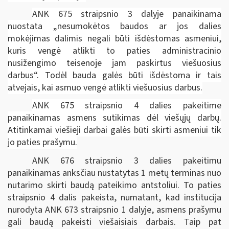
ANK 675 straipsnio 3 dalyje panaikinama
nuostata „nesumokėtos baudos ar jos dalies
mokėjimas dalimis negali būti išdėstomas asmeniui,
kuris vengė atlikti to paties administracinio
nusižengimo teisenoje jam paskirtus viešuosius
darbus“. Todėl bauda galės būti išdėstoma ir tais
atvejais, kai asmuo vengė atlikti viešuosius darbus.
ANK 675 straipsnio 4 dalies pakeitime
panaikinamas asmens sutikimas dėl viešųjų darbų.
Atitinkamai viešieji darbai galės būti skirti asmeniui tik
jo paties prašymu.
ANK 676 straipsnio 3 dalies pakeitimu
panaikinamas anksčiau nustatytas 1 metų terminas nuo
nutarimo skirti baudą pateikimo antstoliui. To paties
straipsnio 4 dalis pakeista, numatant, kad institucija
nurodyta ANK 673 straipsnio 1 dalyje, asmens prašymu
gali baudą pakeisti viešaisiais darbais. Taip pat