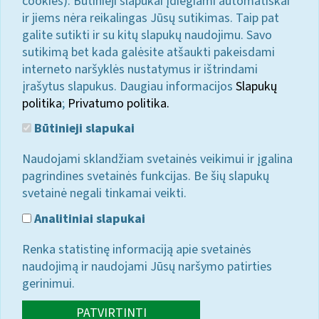
cookies). Būtinieji slapukai įdiegiami automatiškai
ir jiems nėra reikalingas Jūsų sutikimas. Taip pat
galite sutikti ir su kitų slapukų naudojimu. Savo
sutikimą bet kada galėsite atšaukti pakeisdami
interneto naršyklės nustatymus ir ištrindami
įrašytus slapukus. Daugiau informacijos
Slapukų
politika
;
Privatumo politika.
Būtinieji slapukai
Naudojami sklandžiam svetainės veikimui ir įgalina
pagrindines svetainės funkcijas. Be šių slapukų
svetainė negali tinkamai veikti.
Analitiniai slapukai
Renka statistinę informaciją apie svetainės
naudojimą ir naudojami Jūsų naršymo patirties
gerinimui.
PATVIRTINTI