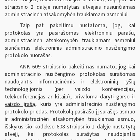
straipsnio 2 dalyje numatytais atvejais nusiunčiamas
administracinėn atsakomybėn traukiamam asmeniui.
Taip pat pakeitimu nustatoma, jog, kai
protokolas yra pasirašomas elektroniniu parašu,
administracinėn atsakomybėn traukiamam asmeniui
siunčiamas elektroninis administracinio nusižengimo
protokolo nuorašas.
ANK 609 straipsnio pakeitimas numato, jog kai
administracinio nusižengimo protokolas surašomas
naudojantis informacinėmis ir elektroninių ryšių
technologijomis (per vaizdo konferencijas,
telekonferencijas ar kitaip),
privaloma daryti garso ir
vaizdo įrašą
, kuris yra administracinio nusižengimo
protokolo priedas. Protokolą pasirašo jį surašęs asmuo
ir administracinėn atsakomybėn traukiamas asmuo,
išskyrus šio kodekso 608 straipsnio 1 dalyje nustatytą
atvejį, kai protokolas surašytas naudojantis