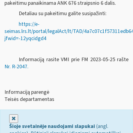
pakeitimu panaikinama ANK 676 straipsnio 6 dalis.
Detaliau su pakeitimu galite susipažinti:
https://e-
seimas.lrs.lt/portal/legalAct/lt/TAD/4a7c07c1f57311edb
jfwid=-12yqcidgd4
Informaciją rasite VMI prie FM 2023-05-25 rašte
Nr. R-2047.
Informaciją parengė
Teisės departamentas
Uždaryti
Šioje svetainėje naudojami slapukai
(angl.