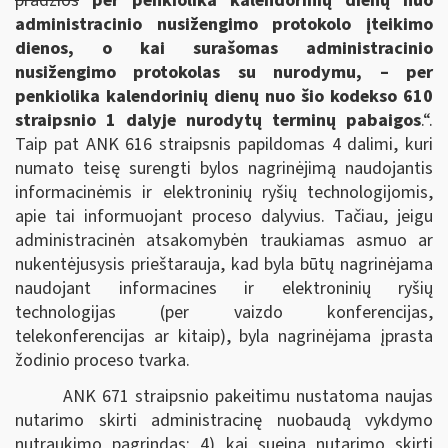
pradžios
per penkiolika kalendorinių dienų nuo
administracinio nusižengimo protokolo įteikimo
dienos, o kai surašomas administracinio
nusižengimo protokolas su nurodymu, – per
penkiolika kalendorinių dienų nuo šio kodekso 610
straipsnio 1 dalyje nurodytų terminų pabaigos
.“.
Taip pat ANK 616 straipsnis papildomas 4 dalimi, kuri
numato teisę surengti bylos nagrinėjimą naudojantis
informacinėmis ir elektroninių ryšių technologijomis,
apie tai informuojant proceso dalyvius. Tačiau, jeigu
administracinėn atsakomybėn traukiamas asmuo ar
nukentėjusysis prieštarauja, kad byla būtų nagrinėjama
naudojant informacines ir elektroninių ryšių
technologijas (per vaizdo konferencijas,
telekonferencijas ar kitaip), byla nagrinėjama įprasta
žodinio proceso tvarka.
ANK 671 straipsnio pakeitimu nustatoma naujas
nutarimo skirti administracinę nuobaudą vykdymo
nutraukimo pagrindas: 4) kai sueina nutarimo skirti