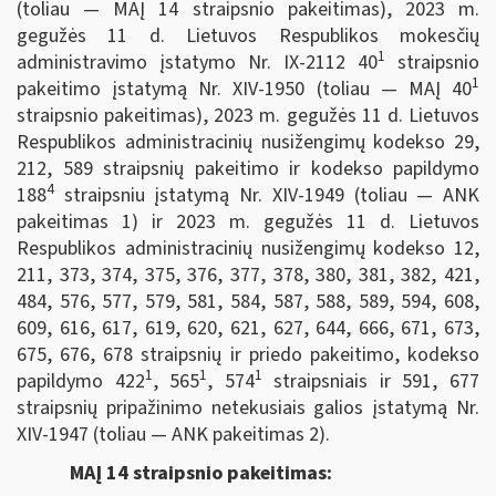
(toliau — MAĮ 14 straipsnio pakeitimas), 2023 m.
gegužės 11 d. Lietuvos Respublikos mokesčių
1
administravimo įstatymo Nr. IX-2112 40
straipsnio
1
pakeitimo įstatymą Nr. XIV-1950 (toliau — MAĮ 40
straipsnio pakeitimas), 2023 m. gegužės 11 d. Lietuvos
Respublikos administracinių nusižengimų kodekso 29,
212, 589 straipsnių pakeitimo ir kodekso papildymo
4
188
straipsniu įstatymą Nr. XIV-1949 (toliau — ANK
pakeitimas 1) ir 2023 m. gegužės 11 d. Lietuvos
Respublikos administracinių nusižengimų kodekso 12,
211, 373, 374, 375, 376, 377, 378, 380, 381, 382, 421,
484, 576, 577, 579, 581, 584, 587, 588, 589, 594, 608,
609, 616, 617, 619, 620, 621, 627, 644, 666, 671, 673,
675, 676, 678 straipsnių ir priedo pakeitimo, kodekso
1
1
1
papildymo 422
, 565
, 574
straipsniais ir 591, 677
straipsnių pripažinimo netekusiais galios įstatymą Nr.
XIV-1947 (toliau — ANK pakeitimas 2).
MAĮ 14 straipsnio pakeitimas: