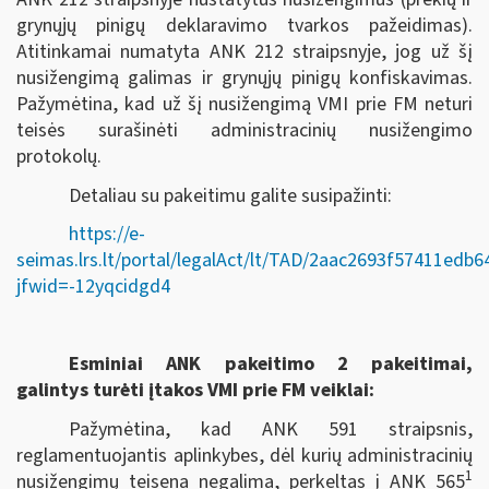
grynųjų pinigų deklaravimo tvarkos pažeidimas).
Atitinkamai numatyta ANK 212 straipsnyje, jog už šį
nusižengimą galimas ir grynųjų pinigų konfiskavimas.
Pažymėtina, kad už šį nusižengimą VMI prie FM neturi
teisės surašinėti administracinių nusižengimo
protokolų.
Detaliau su pakeitimu galite susipažinti:
https://e-
seimas.lrs.lt/portal/legalAct/lt/TAD/2aac2693f57411edb
jfwid=-12yqcidgd4
Esminiai ANK pakeitimo 2 pakeitimai,
galintys turėti įtakos VMI prie FM veiklai:
Pažymėtina, kad ANK 591 straipsnis,
reglamentuojantis aplinkybes, dėl kurių administracinių
1
nusižengimų teisena negalima, perkeltas į ANK 565