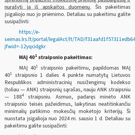
nurašyti ją iš apskaitos duomenų.
Šis pakeitimas
įsigaliojo nuo jo priėmimo. Detaliau su pakeitimu galite
susipažinti:
https://e-
seimas.lrs.lt/portal/legalAct/lt/TAD/f31aafd1f57311edb
jfwid=-12yqcidgkr
1
MAĮ 40
straipsnio pakeitimas:
1
MAĮ 40
straipsnio pakeitimu, papildomas MAĮ
1
40
straipsnio 1 dalies 4 punkte numatytų Lietuvos
Respublikos administracinių nusižengimų kodekso
(toliau — ANK) straipsnių sąrašas, nauju ANK straipsniu
4
— 188
straipsniu. Asmuo, padaręs minėto ANK
straipsnio teisės pažeidimus, laikytinas neatitinkančiu
minimalių patikimo mokesčių mokėtojo kriterijų. Ši
nuostata įsigalioja nuo 2024 m. sausio 1 d. Detaliau su
pakeitimu galite susipažinti: