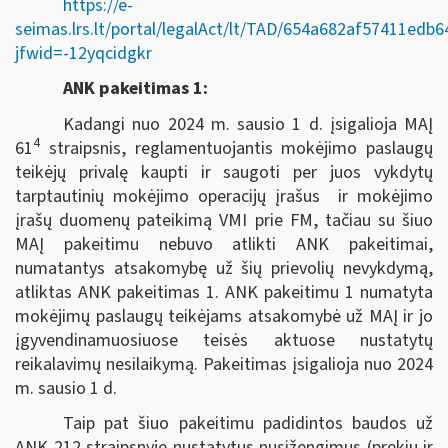
https://e-
seimas.lrs.lt/portal/legalAct/lt/TAD/654a682af57411edb
jfwid=-12yqcidgkr
ANK pakeitimas 1:
Kadangi nuo 2024 m. sausio 1 d. įsigalioja MAĮ
4
61
straipsnis, reglamentuojantis mokėjimo paslaugų
teikėjų privalę kaupti ir saugoti per juos vykdytų
tarptautinių mokėjimo operacijų įrašus ir mokėjimo
įrašų duomenų pateikimą VMI prie FM, tačiau su šiuo
MAĮ pakeitimu nebuvo atlikti ANK pakeitimai,
numatantys atsakomybę už šių prievolių nevykdymą,
atliktas ANK pakeitimas 1. ANK pakeitimu 1 numatyta
mokėjimų paslaugų teikėjams atsakomybė už MAĮ ir jo
įgyvendinamuosiuose teisės aktuose nustatytų
reikalavimų nesilaikymą. Pakeitimas įsigalioja nuo 2024
m. sausio 1 d.
Taip pat šiuo pakeitimu padidintos baudos už
ANK 212 straipsnyje nustatytus nusižengimus (prekių ir