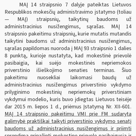
MAĮ 14 straipsnio 7 dalyje pateiktas Lietuvos
Respublikos mokesčių administravimo įstatymo (toliau
— MAĮ) straipsnių, taikytinų baudoms už
administracinius nusižengimus, sąrašas. MAĮ 14
straipsnio pakeitimu straipsnių, kurie mutatis mutandis
taikytini baudoms už administracinius nusižengimus,
sąrašas papildomas nuoroda į MAĮ 93 straipsnio 1 dalies
8 punktą, kurioje nustatyta, kad mokestinė prievolė
pasibaigia, kai suėjo mokestinės nepriemokos
priverstinio išieškojimo senaties terminas. Šiuo
pakeitimu nuosekliai laikomasi baudų už
administracinius nusižengimus priverstinio vykdymo
prilyginimo mokestinių nepriemokų priverstiniam
vykdymui modelio, kuris buvo įdiegtas Lietuvos teisėje
dar 2015 m. liepos 1 d., priėmus Įstatymą Nr. XII-601.
MAĮ 14 straipsnio pakeitimu VMI prie FM sudaryta
galimybė praktiškai taikyti priverstinio vykdymo senatį
baudoms už administracinius nusižengimus ir priimti
sprendimą pripažinti mokestinę prievolę pasibaigusią ir