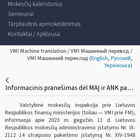
Mokesčių kalendorius
Seminarai
Tarptautinis apmokestinimas
Kontaktai / Apklausa
VMI Machine translation / VMI Машинный перевод /
VMI Машинний переклад (
English
,
Русский
,
Українська
)
Informacinis pranešimas dėl MAĮ ir ANK pakeitimo
Valstybinė mokesčių inspekcija prie Lietuvos
Respublikos finansų ministerijos (toliau — VMI prie FM),
informuoja apie 2023 m. gegužės 11 d. Lietuvos
Respublikos mokesčių administravimo įstatymo Nr. IX-
2112 14 straipsnio pakeitimo įstatymą Nr. XIV-1948