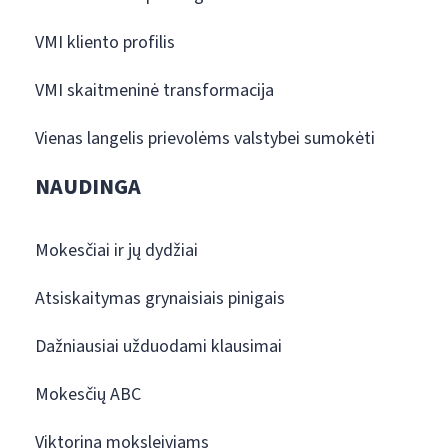
VMI kliento profilis
VMI skaitmeninė transformacija
Vienas langelis prievolėms valstybei sumokėti
NAUDINGA
Mokesčiai ir jų dydžiai
Atsiskaitymas grynaisiais pinigais
Dažniausiai užduodami klausimai
Mokesčių ABC
Viktorina moksleiviams