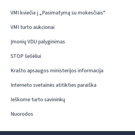
VMI kviečia į „Pasimatymą su mokesčiais“
VMI turto aukcionai
Įmonių VDU palyginimas
STOP šešėliui
Krašto apsaugos ministerijos informacija
Interneto svetainės atitikties paraiška
Ieškome turto savininkų
Nuorodos