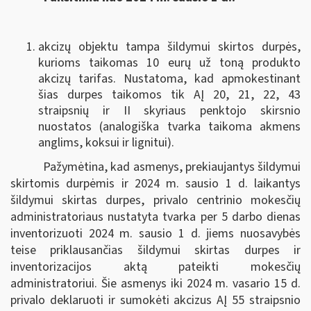
akcizų objektu tampa šildymui skirtos durpės,
kurioms taikomas 10 eurų už toną produkto
akcizų tarifas. Nustatoma, kad apmokestinant
šias durpes taikomos tik AĮ 20, 21, 22, 43
straipsnių ir II skyriaus penktojo skirsnio
nuostatos (analogiška tvarka taikoma akmens
anglims, koksui ir lignitui).
Pažymėtina, kad asmenys, prekiaujantys šildymui
skirtomis durpėmis ir 2024 m. sausio 1 d. laikantys
šildymui skirtas durpes, privalo centrinio mokesčių
administratoriaus nustatyta tvarka per 5 darbo dienas
inventorizuoti 2024 m. sausio 1 d. jiems nuosavybės
teise priklausančias šildymui skirtas durpes ir
inventorizacijos aktą pateikti mokesčių
administratoriui. Šie asmenys iki 2024 m. vasario 15 d.
privalo deklaruoti ir sumokėti akcizus AĮ 55 straipsnio