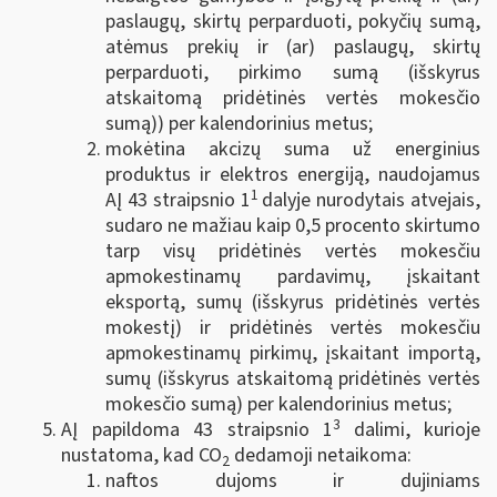
paslaugų, skirtų perparduoti, pokyčių sumą,
atėmus prekių ir (ar) paslaugų, skirtų
perparduoti, pirkimo sumą (išskyrus
atskaitomą pridėtinės vertės mokesčio
sumą)) per kalendorinius metus;
mokėtina akcizų suma už energinius
produktus ir elektros energiją, naudojamus
1
AĮ 43 straipsnio 1
dalyje nurodytais atvejais,
sudaro ne mažiau kaip 0,5 procento skirtumo
tarp visų pridėtinės vertės mokesčiu
apmokestinamų pardavimų, įskaitant
eksportą, sumų (išskyrus pridėtinės vertės
mokestį) ir pridėtinės vertės mokesčiu
apmokestinamų pirkimų, įskaitant importą,
sumų (išskyrus atskaitomą pridėtinės vertės
mokesčio sumą) per kalendorinius metus;
3
AĮ papildoma 43 straipsnio 1
dalimi, kurioje
nustatoma, kad CO
dedamoji netaikoma:
2
naftos dujoms ir dujiniams