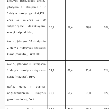
Lietuvos Respublikos akcizų
įstatymo 37 straipsnio 1 ir
2 dalyse nurodyti gazoliai, KN
2710 19 91‒2710 19 99
subpozicijose klasifikuojami
26,2
52,4
78,6
104
energiniai produktai,
Akcizų įstatymo 38 straipsnio
2 dalyje nurodytas skystasis
kuras (mazutai), Eur/1 000 l
Akcizų įstatymo 38 straipsnio
1 dalyje nurodytas skystasis
31,2
62,4
93,6
124
kuras (mazutai), Eur/t
Naftos dujos ir dujiniai
angliavandeniliai (išskyrus
30,6
61,2
91,8
122
gamtines dujas), Eur/t