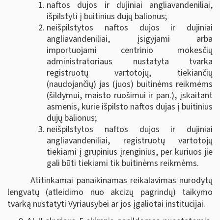
naftos dujos ir dujiniai angliavandeniliai,
išpilstyti į buitinius dujų balionus;
neišpilstytos naftos dujos ir dujiniai
angliavandeniliai, įsigyjami arba
importuojami centrinio mokesčių
administratoriaus nustatyta tvarka
registruotų vartotojų, tiekiančių
(naudojančių) jas (juos) buitinėms reikmėms
(šildymui, maisto ruošimui ir pan.), įskaitant
asmenis, kurie išpilsto naftos dujas į buitinius
dujų balionus;
neišpilstytos naftos dujos ir dujiniai
angliavandeniliai, registruotų vartotojų
tiekiami į grupinius įrenginius, per kuriuos jie
gali būti tiekiami tik buitinėms reikmėms.
Atitinkamai panaikinamas reikalavimas nurodytų
lengvatų (atleidimo nuo akcizų pagrindų) taikymo
tvarką nustatyti Vyriausybei ar jos įgaliotai institucijai.