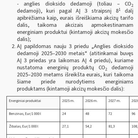
- anglies dioksido dedamoji (toliau – CO
2
1
dedamoji), kuri pagal AĮ 3 straipsnį 8
dalį
apibrėžiama kaip, eurais išreiškiama akcizų tarifo
dalis, taikoma akcizais apmokestinamam
energiniam produktui (kintamoji akcizų mokesčio
dalis);
AĮ papildomas nauju 3 priedu „Anglies dioksido
dedamoji 2025–2030 metais“ (atitinkamai buvęs
AĮ 3 priedas yra laikomas AĮ 4 priedu), kuriame
nustatoma energinių produktų CO
dedamoji
2
2025–2030 metams išreikšta eurais, kuri taikoma
šiame priede nurodytiems energiniams
produktams (kintamoji akcizų mokesčio dalis):
Energiniai produktai
2025 m.
2026 m.
2027 m.
202
Benzinas, Eur/1 000 l
24
48
72
96
Žibalas, Eur/1 000 l
27,1
54,2
81,3
108