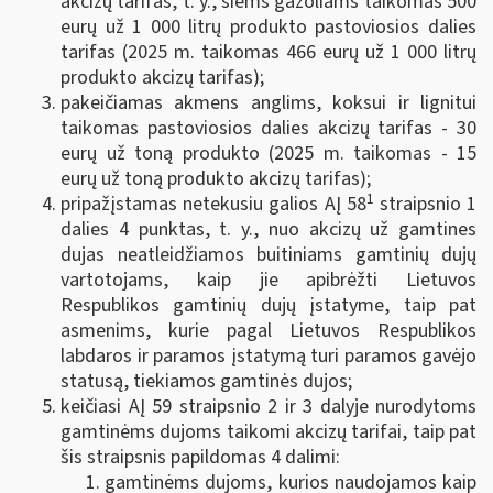
akcizų tarifas, t. y., šiems gazoliams taikomas 500
eurų už 1 000 litrų produkto pastoviosios dalies
tarifas (2025 m. taikomas 466 eurų už 1 000 litrų
produkto akcizų tarifas);
pakeičiamas akmens anglims, koksui ir lignitui
taikomas pastoviosios dalies akcizų tarifas - 30
eurų už toną produkto (2025 m. taikomas - 15
eurų už toną produkto akcizų tarifas);
1
pripažįstamas netekusiu galios AĮ 58
straipsnio 1
dalies 4 punktas, t. y., nuo akcizų už gamtines
dujas neatleidžiamos buitiniams gamtinių dujų
vartotojams, kaip jie apibrėžti Lietuvos
Respublikos gamtinių dujų įstatyme, taip pat
asmenims, kurie pagal Lietuvos Respublikos
labdaros ir paramos įstatymą turi paramos gavėjo
statusą, tiekiamos gamtinės dujos;
keičiasi AĮ 59 straipsnio 2 ir 3 dalyje nurodytoms
gamtinėms dujoms taikomi akcizų tarifai, taip pat
šis straipsnis papildomas 4 dalimi:
gamtinėms dujoms, kurios naudojamos kaip