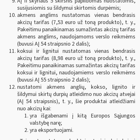
AĮ II skyriaus 5 skirsnis papildomas nuostatomis,
susijusiomis su šildymui skirtomis durpėmis;
akmens anglims nustatomas vienas bendrasis
akcizų tarifas (7,53 euro už toną produkto), t. y.,
Pakeitimu panaikinamas sumažintas akcizų tarifas
akmens anglims, naudojamoms verslo reikmėms
(buvusi AĮ 54 straipsnio 2 dalis);
koksui ir lignitui nustatomas vienas bendrasis
akcizų tarifas (8,98 euro už toną produkto), t. y.,
Pakeitimu panaikinamas sumažintas akcizų tarifas
koksui ir lignitui, naudojamiems verslo reikmėms
(buvusi AĮ 55 straipsnio 2 dalis);
nustatomi akmens anglių, kokso, lignito ir
šildymui skirtų durpių atleidimo nuo akcizų atvejai
(AĮ 54 straipsnis), t. y., šie produktai atleidžiami
nuo akcizų kai:
yra išgabenami į kitą Europos Sąjungos
valstybę narę;
yra eksportuojami.