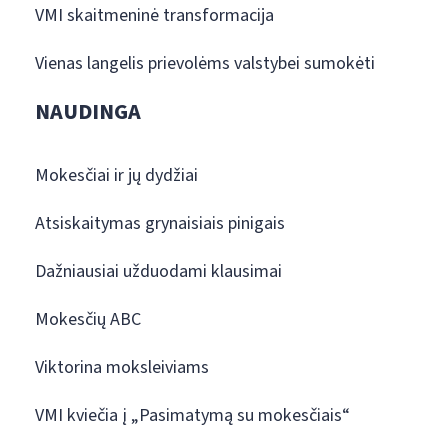
VMI skaitmeninė transformacija
Vienas langelis prievolėms valstybei sumokėti
NAUDINGA
Mokesčiai ir jų dydžiai
Atsiskaitymas grynaisiais pinigais
Dažniausiai užduodami klausimai
Mokesčių ABC
Viktorina moksleiviams
VMI kviečia į „Pasimatymą su mokesčiais“