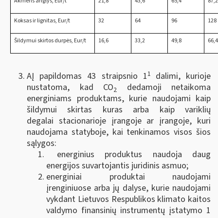
Akmens anglys, Eur/t
21,8
43,6
65,4
87,
Koksas ir lignitas, Eur/t
32
64
96
128
Šildymui skirtos durpės, Eur/t
16,6
33,2
49,8
66,
1
AĮ papildomas 43 straipsnio 1
dalimi, kurioje
nustatoma, kad CO
dedamoji netaikoma
2
energiniams produktams, kurie naudojami kaip
šildymui skirtas kuras arba kaip variklių
degalai stacionarioje įrangoje ar įrangoje, kuri
naudojama statyboje, kai tenkinamos visos šios
sąlygos:
energinius produktus naudoja daug
energijos suvartojantis juridinis asmuo;
energiniai produktai naudojami
įrenginiuose arba jų dalyse, kurie naudojami
vykdant Lietuvos Respublikos klimato kaitos
valdymo finansinių instrumentų įstatymo 1