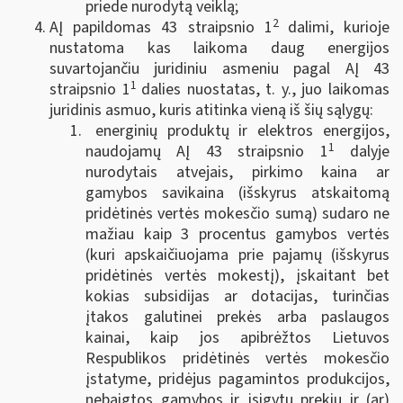
priede nurodytą veiklą;
2
AĮ papildomas 43 straipsnio 1
dalimi, kurioje
nustatoma kas laikoma daug energijos
suvartojančiu juridiniu asmeniu pagal AĮ 43
1
straipsnio 1
dalies nuostatas, t. y., juo laikomas
juridinis asmuo, kuris atitinka vieną iš šių sąlygų:
energinių produktų ir elektros energijos,
1
naudojamų AĮ 43 straipsnio 1
dalyje
nurodytais atvejais, pirkimo kaina ar
gamybos savikaina (išskyrus atskaitomą
pridėtinės vertės mokesčio sumą) sudaro ne
mažiau kaip 3 procentus gamybos vertės
(kuri apskaičiuojama prie pajamų (išskyrus
pridėtinės vertės mokestį), įskaitant bet
kokias subsidijas ar dotacijas, turinčias
įtakos galutinei prekės arba paslaugos
kainai, kaip jos apibrėžtos Lietuvos
Respublikos pridėtinės vertės mokesčio
įstatyme, pridėjus pagamintos produkcijos,
nebaigtos gamybos ir įsigytų prekių ir (ar)