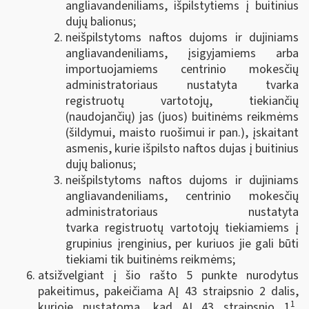
angliavandeniliams, išpilstytiems į buitinius
dujų balionus;
neišpilstytoms naftos dujoms ir dujiniams
angliavandeniliams, įsigyjamiems arba
importuojamiems centrinio mokesčių
administratoriaus nustatyta tvarka
registruotų vartotojų, tiekiančių
(naudojančių) jas (juos) buitinėms reikmėms
(šildymui, maisto ruošimui ir pan.), įskaitant
asmenis, kurie išpilsto naftos dujas į buitinius
dujų balionus;
neišpilstytoms naftos dujoms ir dujiniams
angliavandeniliams, centrinio mokesčių
administratoriaus nustatyta
tvarka
registruotų vartotojų tiekiamiems į
grupinius įrenginius, per kuriuos jie gali būti
tiekiami tik buitinėms reikmėms;
atsižvelgiant į šio rašto 5 punkte nurodytus
pakeitimus, pakeičiama AĮ 43 straipsnio 2 dalis,
1
kurioje nustatoma, kad AĮ 43 straipsnio 1
,