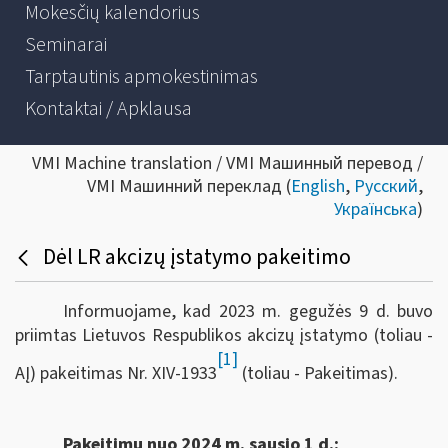
Mokesčių kalendorius
Seminarai
Tarptautinis apmokestinimas
Kontaktai / Apklausa
VMI Machine translation / VMI Машинный перевод /
VMI Машинний переклад (
English
,
Русский
,
Українська
)
Dėl LR akcizų įstatymo pakeitimo
Informuojame, kad 2023 m. gegužės 9 d. buvo
priimtas Lietuvos Respublikos akcizų įstatymo (toliau -
[1]
AĮ) pakeitimas Nr. XIV-1933
(toliau - Pakeitimas).
Pakeitimu nuo 2024 m. sausio 1 d.: