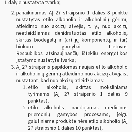
1 dalyje nustatyta tvarka;
panaikinamas AĮ 27 straipsnio 1 dalies 8 punkte
nustatytas etilo alkoholio ir alkoholinių gėrimų
atleidimo nuo akcizų atvejis, t. y., nuo akcizų
neatleidžiamas dehidratuotas etilo alkoholis,
skirtas biodegalų ir (ar) jų komponentų, ir (ar)
biokuro gamybai Lietuvos
Respublikos atsinaujinančių išteklių energetikos
įstatymo nustatyta tvarka;
AĮ 27 straipsnis papildomas naujais etilo alkoholio
ir alkoholinių gėrimų atleidimo nuo akcizų atvejais,
nustatant, kad nuo akcizų atleidžiamas:
etilo alkoholis, skirtas moksliniams
tyrimams (AĮ 27 straipsnio 1 dalies 9
punktas);
etilo alkoholis, naudojamas medicinos
priemonių gamybos procesams, jeigu
galutiniame produkte nėra etilo alkoholio (AĮ
27 straipsnio 1 dalies 10 punktas);