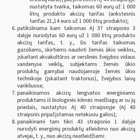
nustatyta tvarka, taikomas 60 eurų už 1 000
litrų produkto akcizų tarifas (ankstesnis
tarifas 21,14 euro už 1 000 litrų produkto);
patikslinama kam taikomas AĮ 37 straipsnio 3
dalyje nurodytas 60 eurų už 1 000 litrų produkto
akcizų tarifas, t. y., šis tarifas taikomas
gazoliams, skirtiems naudoti žemės ūkio veiklos,
įskaitant akvakultūros ar verslinės žvejybos vidaus
vandenyse veiklą, subjektams žemės ūkio
produktų gamybai naudojamoje žemės ūkio
technikoje (įskaitant traktorius), žvejybos laivų
varikliuose;
panaikinamos akcizų lengvatos energiniams
produktams iš biologinės kilmės medžiagų ar su jų
priedais, nustatytos AĮ 40 straipsnyje (AĮ 40
straipsnis pripažįstamas netekusiu galios);
panaikinami tam tikri 43 straipsnio 1 dalyje
nurodyti energinių produktų atleidimo nuo akcizų
atvejai, t. y., nuo akcizų neatleidžiami: