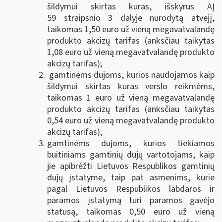
šildymui skirtas kuras, išskyrus AĮ
59 straipsnio 3 dalyje nurodytą atvejį,
taikomas 1,50 euro už vieną megavatvalandę
produkto akcizų tarifas (anksčiau taikytas
1,08 euro už vieną megavatvalandę produkto
akcizų tarifas);
gamtinėms dujoms, kurios naudojamos kaip
šildymui skirtas kuras verslo reikmėms,
taikomas 1 euro už vieną megavatvalandę
produkto akcizų tarifas (anksčiau taikytas
0,54 euro už vieną megavatvalandę produkto
akcizų tarifas);
gamtinėms dujoms, kurios tiekiamos
buitiniams gamtinių dujų vartotojams, kaip
jie apibrėžti Lietuvos Respublikos gamtinių
dujų įstatyme, taip pat asmenims, kurie
pagal Lietuvos Respublikos labdaros ir
paramos įstatymą turi paramos gavėjo
statusą, taikomas 0,50 euro už vieną