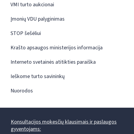
VMI turto aukcionai
Įmonių VDU palyginimas
STOP šešėliui
Krašto apsaugos ministerijos informacija
Interneto svetainės atitikties paraiška
Ieškome turto savininkų
Nuorodos
Konsultacijos mokesčių klausimais ir paslaugos
gyventojams: