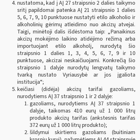
nustatoma, kad į AĮ 27 straipsnio 2 dalies taikymo
sritį papildomai patenka AĮ 21 straipsnio 1 dalies
5, 6, 7, 9, 10 punktuose nustatyti etilo alkoholio ir
alkoholinių gėrimų atleidimo nuo akcizų atvejai.
Taigi, minėtoji dalis išdėstoma taip: „Panaikinus
akcizų mokėjimo laikino atidėjimo režimą arba
importuojant etilo alkoholį, nurodytą šio
straipsnio 1 dalies 1, 3, 4, 5, 6, 7, 9
ir 10
punktuose, akcizai neskaičiuojami. Konkrečią šio
straipsnio 1 dalyje nurodytų lengvatų taikymo
tvarką nustato Vyriausybė ar jos įgaliota
institucija“;
keičiasi (didėja) akcizų tarifai gazoliams,
nurodytiems AĮ 37 straipsnio 1 ir 2 dalyje:
gazoliams, nurodytiems AĮ 37 straipsnio 1
dalyje, taikomas 410 eurų už 1 000 litrų
produkto akcizų tarifas (ankstesnis tarifas
372 eurų už 1 000 litrų produkto);
šildymui skirtiems gazoliams (buitiniam
krosnių kurui), pažymėtiems AĮ 44 straipsnyje