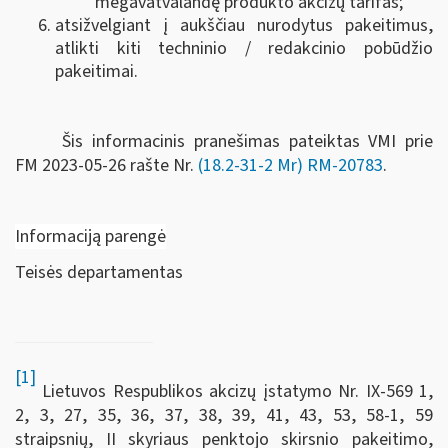
megavatvalandę produkto akcizų tarifas;
atsižvelgiant į aukščiau nurodytus pakeitimus,
atlikti kiti techninio / redakcinio pobūdžio
pakeitimai.
Šis informacinis pranešimas pateiktas VMI prie
FM
2023-05-26 rašte Nr.
(18.2-31-2 Mr) RM-20783
.
Informaciją parengė
Teisės departamentas
[1]
Lietuvos Respublikos akcizų įstatymo Nr. IX-569 1,
2, 3, 27, 35, 36, 37, 38, 39, 41, 43, 53, 58-1, 59
straipsnių, II skyriaus penktojo skirsnio pakeitimo,