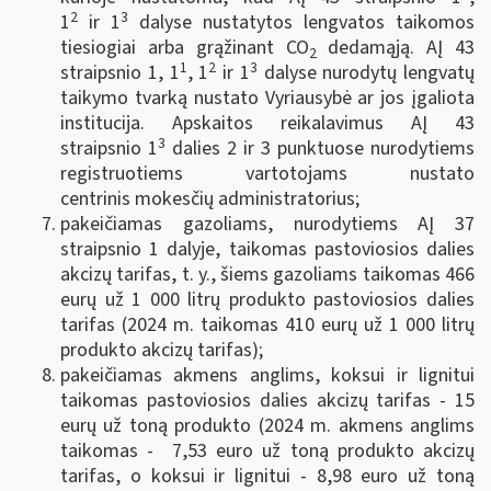
2
3
1
ir 1
dalyse nustatytos lengvatos taikomos
tiesiogiai arba grąžinant CO
dedamąją. AĮ 43
2
1
2
3
straipsnio 1, 1
, 1
ir 1
dalyse nurodytų lengvatų
taikymo tvarką nustato Vyriausybė ar jos įgaliota
institucija. Apskaitos reikalavimus AĮ 43
3
straipsnio 1
dalies 2 ir 3 punktuose nurodytiems
registruotiems vartotojams nustato
centrinis mokesčių administratorius;
pakeičiamas gazoliams, nurodytiems AĮ 37
straipsnio 1 dalyje, taikomas pastoviosios dalies
akcizų tarifas, t. y., šiems gazoliams taikomas 466
eurų už 1 000 litrų produkto pastoviosios dalies
tarifas (2024 m. taikomas 410 eurų už 1 000 litrų
produkto akcizų tarifas);
pakeičiamas akmens anglims, koksui ir lignitui
taikomas pastoviosios dalies akcizų tarifas - 15
eurų už toną produkto (2024 m. akmens anglims
taikomas - 7,53 euro už toną produkto akcizų
tarifas, o koksui ir lignitui - 8,98 euro už toną