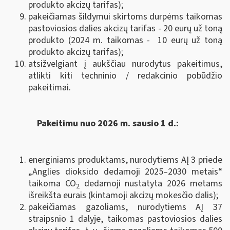
produkto akcizų tarifas);
pakeičiamas šildymui skirtoms durpėms taikomas
pastoviosios dalies akcizų tarifas - 20 eurų už toną
produkto (2024 m. taikomas - 10 eurų už toną
produkto akcizų tarifas);
atsižvelgiant į aukščiau nurodytus pakeitimus,
atlikti kiti techninio / redakcinio pobūdžio
pakeitimai.
Pakeitimu nuo 2026 m. sausio 1 d.:
energiniams produktams, nurodytiems AĮ 3 priede
„Anglies dioksido dedamoji 2025–2030 metais“
taikoma CO
dedamoji nustatyta 2026 metams
2
išreikšta eurais (kintamoji akcizų mokesčio dalis);
pakeičiamas gazoliams, nurodytiems AĮ 37
straipsnio 1 dalyje, taikomas pastoviosios dalies