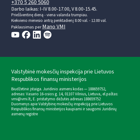
+370 5 260 5060
Darbo laikas: I-IV 8.00-17.00, V 8.00-15.45.
Prieššventinę dieną - viena valanda trumpiau.
Kiekvieno mėnesio antrą penktadienį 8.00 val. - 12.00 val.
Mano VMI
Paklausimas per
Valstybinė mokesčių inspekcija prie Lietuvos
Respublikos finansų ministerijos
Biudžetinė įstaiga. Juridinio asmens kodas — 188659752,
adresas: Vasario 16-osios g. 14, 01107 Vilnius, Lietuva, el.paštas:
vmi@vmi.lt
, E. pristatymo dėžutės adresas 188659752
Duomenys apie Valstybinę mokesčių inspekciją prie Lietuvos
Respublikos finansų ministerijos kaupiami ir saugomi Juridinių
asmenų registre