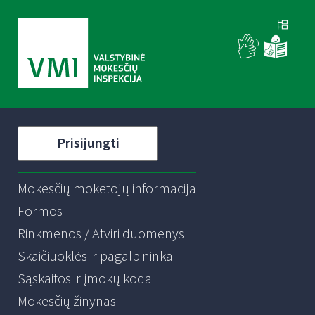
Prisijungti
Mokesčių mokėtojų informacija
Formos
Rinkmenos / Atviri duomenys
Skaičiuoklės ir pagalbininkai
Sąskaitos ir įmokų kodai
Mokesčių žinynas