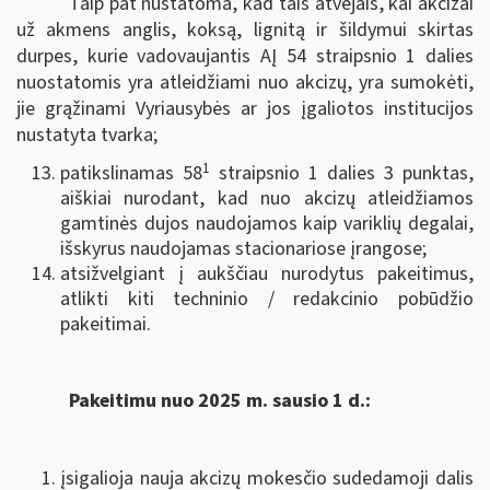
Taip pat nustatoma, kad tais atvejais, kai akcizai
už akmens anglis, koksą, lignitą ir šildymui skirtas
durpes, kurie vadovaujantis AĮ 54 straipsnio 1 dalies
nuostatomis yra atleidžiami nuo akcizų, yra sumokėti,
jie grąžinami Vyriausybės ar jos įgaliotos institucijos
nustatyta tvarka;
1
patikslinamas 58
straipsnio 1 dalies 3 punktas,
aiškiai nurodant, kad nuo akcizų atleidžiamos
gamtinės dujos naudojamos kaip variklių degalai,
išskyrus naudojamas stacionariose įrangose;
atsižvelgiant į aukščiau nurodytus pakeitimus,
atlikti kiti techninio / redakcinio pobūdžio
pakeitimai.
Pakeitimu nuo 2025 m. sausio 1 d.:
įsigalioja nauja akcizų mokesčio sudedamoji dalis