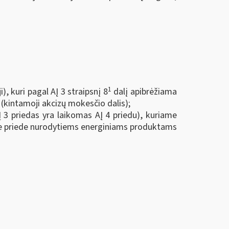
1
, kuri pagal AĮ 3 straipsnį 8
dalį apibrėžiama
(kintamoji akcizų mokesčio dalis);
 3 priedas yra laikomas AĮ 4 priedu), kuriame
e priede nurodytiems energiniams produktams