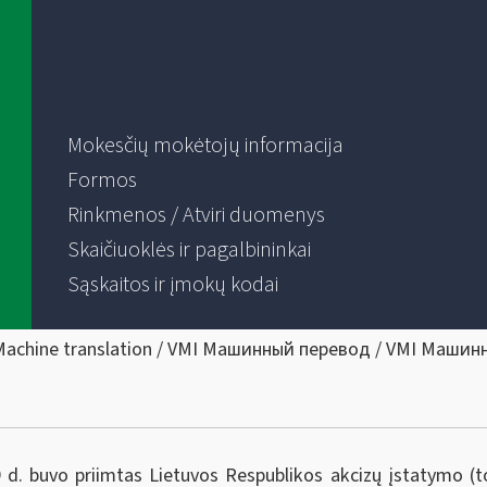
Mokesčių mokėtojų informacija
Formos
Rinkmenos / Atviri duomenys
Skaičiuoklės ir pagalbininkai
Sąskaitos ir įmokų kodai
Machine translation / VMI Машинный перевод / VMI Машин
. buvo priimtas Lietuvos Respublikos akcizų įstatymo (tol