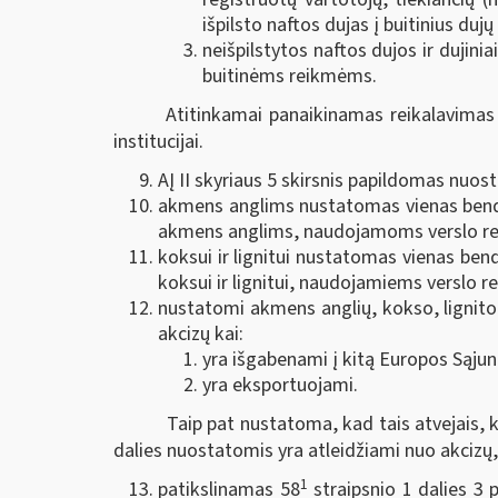
išpilsto naftos dujas į buitinius dujų
neišpilstytos naftos dujos ir dujinia
buitinėms reikmėms.
Atitinkamai panaikinamas reikalavimas 
institucijai.
AĮ II skyriaus 5 skirsnis papildomas nuos
akmens anglims nustatomas vienas bendra
akmens anglims, naudojamoms verslo reik
koksui ir lignitui nustatomas vienas ben
koksui ir lignitui, naudojamiems verslo re
nustatomi akmens anglių, kokso, lignito ir
akcizų kai:
yra išgabenami į kitą Europos Sąjun
yra eksportuojami.
Taip pat nustatoma, kad tais atvejais, k
dalies nuostatomis yra atleidžiami nuo akcizų, 
1
patikslinamas 58
straipsnio 1 dalies 3 