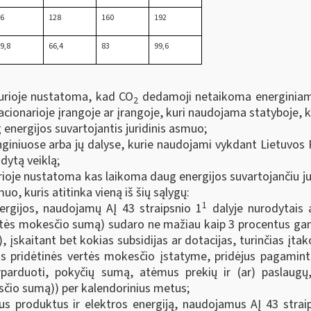
96
128
160
192
9,8
66,4
83
99,6
kurioje nustatoma, kad CO
dedamoji netaikoma energiniams
2
stacionarioje įrangoje ar įrangoje, kuri naudojama statyboje, 
energijos suvartojantis juridinis asmuo;
nginiuose arba jų dalyse, kurie naudojami vykdant Lietuvos
dytą veiklą;
rioje nustatoma kas laikoma daug energijos suvartojančiu jur
muo, kuris atitinka vieną iš šių sąlygų:
1
ergijos, naudojamų AĮ 43 straipsnio 1
dalyje nurodytais 
ertės mokesčio sumą) sudaro ne mažiau kaip 3 procentus ga
, įskaitant bet kokias subsidijas ar dotacijas, turinčias įta
os pridėtinės vertės mokesčio įstatyme, pridėjus pagamint
erparduoti, pokyčių sumą, atėmus prekių ir (ar) paslaugų
čio sumą)) per kalendorinius metus;
s produktus ir elektros energiją, naudojamus AĮ 43 strai