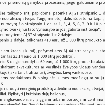
inos priemonių gamybos procesams, jeigu galutiniame produ
ies taikymo sritį papildomai patenka AĮ 21 straipsnio 1 da
o nuo akcizų atvejai. Taigi, minėtoji dalis išdėstoma taip:
nurodytą šio straipsnio 1 dalies 1, 3, 4, 5, 6, 7, 9
ir 10
pun
kymo tvarką nustato Vyriausybė ar jos įgaliota institucija“;
 nurodytiems AĮ 37 straipsnio 1 ir 2 dalyje:
snio 1 dalyje, taikomas 410 eurų už 1 000 litrų produkto ak
tiniam krosnių kurui), pažymėtiems AĮ 44 straipsnyje nust
tarifas 21,14 euro už 1 000 litrų produkto);
o 3 dalyje nurodytas 60 eurų už 1 000 litrų produkto akcizų 
įskaitant akvakultūros ar verslinės žvejybos vidaus vand
e (įskaitant traktorius), žvejybos laivų varikliuose;
ams produktams iš biologinės kilmės medžiagų ar su jų p
);
je nurodyti energinių produktų atleidimo nuo akcizų atvejai, t
iai, išpilstyti į buitinius dujų balionus;
niai angliavandeniliai, įsigyjami arba importuojami centrin
(naudojančių) jas (juos) buitinėms reikmėms (šildymui, mais