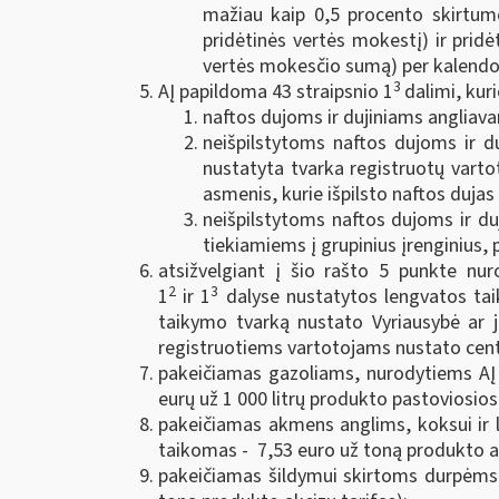
mažiau kaip 0,5 procento skirtum
pridėtinės vertės mokestį) ir pri
vertės mokesčio sumą) per kalendo
3
AĮ papildoma 43 straipsnio 1
dalimi, kur
naftos dujoms ir dujiniams angliavan
neišpilstytoms naftos dujoms ir d
nustatyta tvarka registruotų vartot
asmenis, kurie išpilsto naftos dujas 
neišpilstytoms naftos dujoms ir du
tiekiamiems į grupinius įrenginius, 
atsižvelgiant į šio rašto 5 punkte nu
2
3
1
ir 1
dalyse nustatytos lengvatos tai
taikymo tvarką nustato Vyriausybė ar jo
registruotiems vartotojams nustato cent
pakeičiamas gazoliams, nurodytiems AĮ 3
eurų už 1 000 litrų produkto pastoviosios
pakeičiamas akmens anglims, koksui ir l
taikomas - 7,53 euro už toną produkto akci
pakeičiamas šildymui skirtoms durpėms 