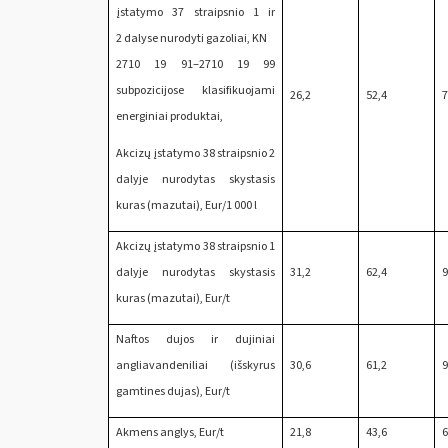
įstatymo 37 straipsnio 1 ir
2 dalyse nurodyti gazoliai, KN
2710 19 91‒2710 19 99
subpozicijose klasifikuojami
26,2
52,4
7
energiniai produktai,
Akcizų įstatymo 38 straipsnio 2
dalyje nurodytas skystasis
kuras (mazutai), Eur/1 000 l
Akcizų įstatymo 38 straipsnio 1
dalyje nurodytas skystasis
31,2
62,4
9
kuras (mazutai), Eur/t
Naftos dujos ir dujiniai
angliavandeniliai (išskyrus
30,6
61,2
9
gamtines dujas), Eur/t
Akmens anglys, Eur/t
21,8
43,6
6