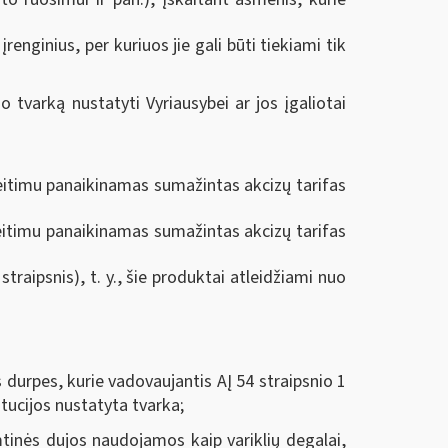
įrenginius, per kuriuos jie gali būti tiekiami tik
tvarką nustatyti Vyriausybei ar jos įgaliotai
eitimu panaikinamas sumažintas akcizų tarifas
akeitimu panaikinamas sumažintas akcizų tarifas
traipsnis), t. y., šie produktai atleidžiami nuo
s durpes, kurie vadovaujantis AĮ 54 straipsnio 1
itucijos nustatyta tvarka;
tinės dujos naudojamos kaip variklių degalai,