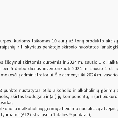
durpės, kurioms taikomas 10 eurų už toną produkto akciz
raipsnių ir II skyriaus penktojo skirsnio nuostatos (analo
 šildymui skirtomis durpėmis ir 2024 m. sausio 1 d. laikant
 per 5 darbo dienas inventorizuoti 2024 m. sausio 1 d. ji
i mokesčių administratoriui. Šie asmenys iki 2024 m. vasario
 punkte nustatytas etilo alkoholio ir alkoholinių gėrimų a
olis, skirtas biodegalų ir (ar) jų komponentų, ir (ar) bioku
tvarka;
 alkoholio ir alkoholinių gėrimų atleidimo nuo akcizų atvejai
 tyrimams (AĮ 27 straipsnio 1 dalies 9 punktas);