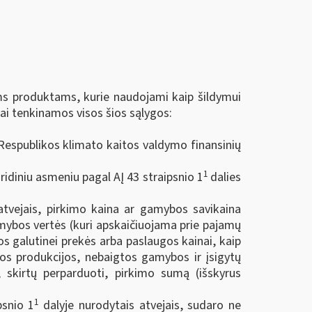
 produktams, kurie naudojami kaip šildymui
kai tenkinamos visos šios sąlygos:
 Respublikos klimato kaitos valdymo finansinių
1
idiniu asmeniu pagal AĮ 43 straipsnio 1
dalies
atvejais, pirkimo kaina ar gamybos savikaina
mybos vertės (kuri apskaičiuojama prie pajamų
kos galutinei prekės arba paslaugos kainai, kaip
os produkcijos, nebaigtos gamybos ir įsigytų
, skirtų perparduoti, pirkimo sumą (išskyrus
1
psnio 1
dalyje nurodytais atvejais, sudaro ne