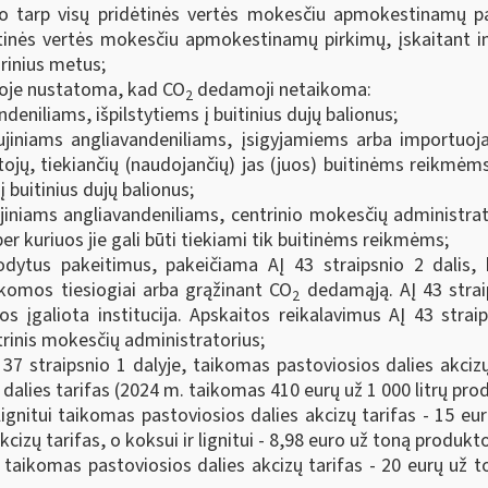
o tarp visų pridėtinės vertės mokesčiu apmokestinamų pa
dėtinės vertės mokesčiu apmokestinamų pirkimų, įskaitant 
rinius metus;
ioje nustatoma, kad CO
dedamoji netaikoma:
2
deniliams, išpilstytiems į buitinius dujų balionus;
ujiniams angliavandeniliams, įsigyjamiems arba importuo
ojų, tiekiančių (naudojančių) jas (juos) buitinėms reikmėms
į buitinius dujų balionus;
jiniams angliavandeniliams, centrinio mokesčių administra
per kuriuos jie gali būti tiekiami tik buitinėms reikmėms;
rodytus pakeitimus, pakeičiama AĮ 43 straipsnio 2 dalis,
komos tiesiogiai arba grąžinant CO
dedamąją. AĮ 43 strai
2
s įgaliota institucija. Apskaitos reikalavimus AĮ 43 strai
rinis mokesčių administratorius;
7 straipsnio 1 dalyje, taikomas pastoviosios dalies akcizų
 dalies tarifas (2024 m. taikomas 410 eurų už 1 000 litrų prod
ignitui taikomas pastoviosios dalies akcizų tarifas - 15 
zų tarifas, o koksui ir lignitui - 8,98 euro už toną produkto
taikomas pastoviosios dalies akcizų tarifas - 20 eurų už 