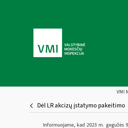
VMI 
Dėl LR akcizų įstatymo pakeitimo
Informuojame, kad 2023 m. gegužės 9 d