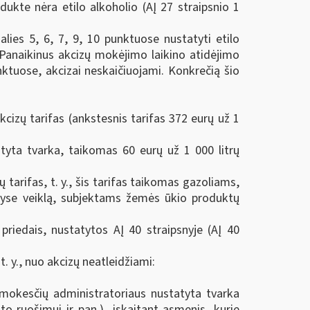
kte nėra etilo alkoholio (AĮ 27 straipsnio 1
lies 5, 6, 7, 9, 10 punktuose nustatyti etilo
 „Panaikinus akcizų mokėjimo laikino atidėjimo
ktuose, akcizai neskaičiuojami. Konkrečią šio
cizų tarifas (ankstesnis tarifas 372 eurų už 1
atyta tvarka, taikomas 60 eurų už 1 000 litrų
tarifas, t. y., šis tarifas taikomas gazoliams,
enyse veiklą, subjektams žemės ūkio produktų
riedais, nustatytos AĮ 40 straipsnyje (AĮ 40
. y., nuo akcizų neatleidžiami:
io mokesčių administratoriaus nustatyta tvarka
to ruošimui ir pan.), įskaitant asmenis, kurie