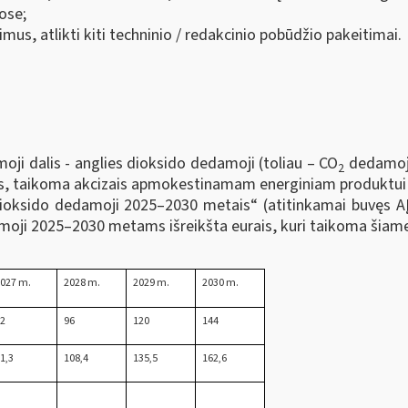
ose;
mus, atlikti kiti techninio / redakcinio pobūdžio pakeitimai.
oji dalis - anglies dioksido dedamoji (toliau – CO
dedamoji)
2
alis, taikoma akcizais apmokestinamam energiniam produktui 
dioksido dedamoji 2025–2030 metais“ (atitinkamai buvęs AĮ
oji 2025–2030 metams išreikšta eurais, kuri taikoma šiam
027 m.
2028 m.
2029 m.
2030 m.
72
96
120
144
1,3
108,4
135,5
162,6