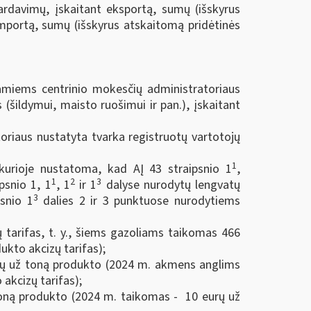
rdavimų, įskaitant eksportą, sumų (išskyrus
importą, sumų (išskyrus atskaitomą pridėtinės
jamiems centrinio mokesčių administratoriaus
 (šildymui, maisto ruošimui ir pan.), įskaitant
toriaus nustatyta tvarka
registruotų vartotojų
1
 kurioje nustatoma, kad AĮ 43 straipsnio 1
,
1
2
3
psnio 1, 1
, 1
ir 1
dalyse nurodytų lengvatų
3
psnio 1
dalies 2 ir 3 punktuose nurodytiems
 tarifas, t. y., šiems gazoliams taikomas 466
ukto akcizų tarifas);
eurų už toną produkto (2024 m. akmens anglims
 akcizų tarifas);
toną produkto (2024 m. taikomas - 10 eurų už