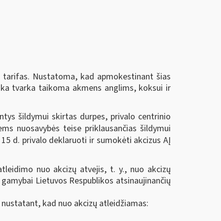
ų tarifas. Nustatoma, kad apmokestinant šias
giška tvarka taikoma akmens anglims, koksui ir
ys šildymui skirtas durpes, privalo centrinio
ems nuosavybės teise priklausančias šildymui
 15 d. privalo deklaruoti ir sumokėti akcizus AĮ
tleidimo nuo akcizų atvejis, t. y., nuo akcizų
ro gamybai Lietuvos Respublikos atsinaujinančių
s, nustatant, kad nuo akcizų atleidžiamas: