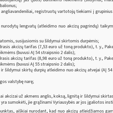
 balionus;
i angliavandeniliai, registruotų vartotojų tiekiami į grupinius 
nurodytų lengvatų (atleidimo nuo akcizų pagrindų) taikymo 
tatomis, susijusiomis su šildymui skirtomis durpėmis;
sis akcizų tarifas (7,53 euro už toną produkto), t. y., Pak
mėms (buvusi AĮ 54 straipsnio 2 dalis);
drasis akcizų tarifas (8,98 euro už toną produkto), t. y., P
ikmėms (buvusi AĮ 55 straipsnio 2 dalis);
 šildymui skirtų durpių atleidimo nuo akcizų atvejai (AĮ 54 s
gos valstybę narę;
ai akcizai už akmens anglis, koksą, lignitą ir šildymui skirta
yra sumokėti, jie grąžinami Vyriausybės ar jos įgaliotos inst
punktas, aiškiai nurodant, kad nuo akcizų atleidžiamos gam