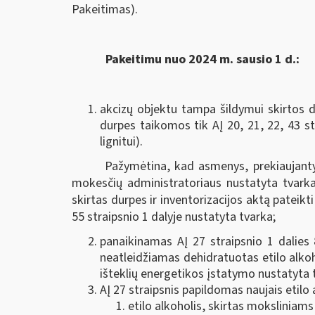
Pakeitimas).
Pakeitimu nuo 2024 m. sausio 1 d.:
akcizų objektu tampa šildymui skirtos 
durpes taikomos tik AĮ 20, 21, 22, 43 st
lignitui).
Pažymėtina, kad asmenys, prekiaujantys
mokesčių administratoriaus nustatyta tvarka
skirtas durpes ir inventorizacijos aktą pateikt
55 straipsnio 1 dalyje nustatyta tvarka;
panaikinamas AĮ 27 straipsnio 1 dalies 8
neatleidžiamas dehidratuotas etilo alkoh
išteklių energetikos įstatymo nustatyta 
AĮ 27 straipsnis papildomas naujais etilo
etilo alkoholis, skirtas moksliniams