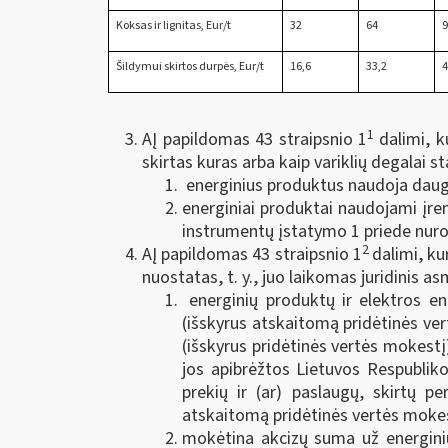
Koksas ir lignitas, Eur/t
32
64
Šildymui skirtos durpės, Eur/t
16,6
33,2
4
1
AĮ papildomas 43 straipsnio 1
dalimi, 
skirtas kuras arba kaip variklių degalai 
energinius produktus naudoja daug 
energiniai produktai naudojami įre
instrumentų įstatymo 1 priede nuro
2
AĮ papildomas 43 straipsnio 1
dalimi, ku
nuostatas, t. y., juo laikomas juridinis as
energinių produktų ir elektros en
(išskyrus atskaitomą pridėtinės v
(išskyrus pridėtinės vertės mokestį)
jos apibrėžtos Lietuvos Respublik
prekių ir (ar) paslaugų, skirtų p
atskaitomą pridėtinės vertės mokes
mokėtina akcizų suma už energiniu