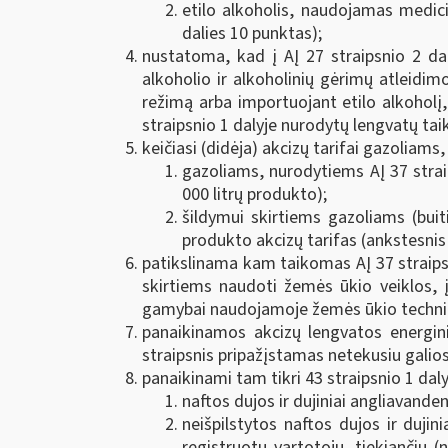
etilo alkoholis, naudojamas medic
dalies 10 punktas);
nustatoma, kad į AĮ 27 straipsnio 2 dal
alkoholio ir alkoholinių gėrimų atleidim
režimą arba importuojant etilo alkoholį, 
straipsnio 1 dalyje nurodytų lengvatų tai
keičiasi (didėja) akcizų tarifai gazoliams,
gazoliams, nurodytiems AĮ 37 straip
000 litrų produkto);
šildymui skirtiems gazoliams (bui
produkto akcizų tarifas (ankstesnis 
patikslinama kam taikomas AĮ 37 straipsni
skirtiems naudoti žemės ūkio veiklos, 
gamybai naudojamoje žemės ūkio technikoj
panaikinamos akcizų lengvatos energini
straipsnis pripažįstamas netekusiu galios
panaikinami tam tikri 43 straipsnio 1 daly
naftos dujos ir dujiniai angliavandenil
neišpilstytos naftos dujos ir duji
registruotų vartotojų, tiekiančių 