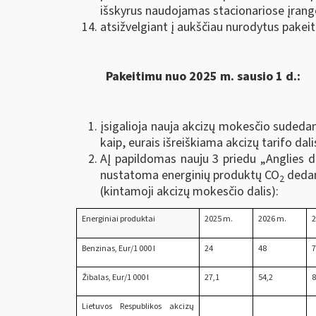
išskyrus naudojamas stacionariose įrang
atsižvelgiant į aukščiau nurodytus pakeiti
Pakeitimu nuo 2025 m. sausio 1 d.:
įsigalioja nauja akcizų mokesčio sudedam
kaip, eurais išreiškiama akcizų tarifo d
AĮ papildomas nauju 3 priedu „Anglies 
nustatoma energinių produktų CO
dedam
2
(kintamoji akcizų mokesčio dalis):
Energiniai produktai
2025 m.
2026 m.
2
Benzinas, Eur/1 000 l
24
48
Žibalas, Eur/1 000 l
27,1
54,2
8
Lietuvos Respublikos akcizų