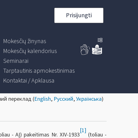
Prisijungti
Mokesčių žinynas
Mokesčių kalendorius
Seminarai
Tarptautinis apmokestinimas
Kontaktai / Apklausa
ний переклад (
English
,
Русский
,
Українська
)
[1]
iau - AĮ) pakeitimas Nr. XIV-1933
(toliau -