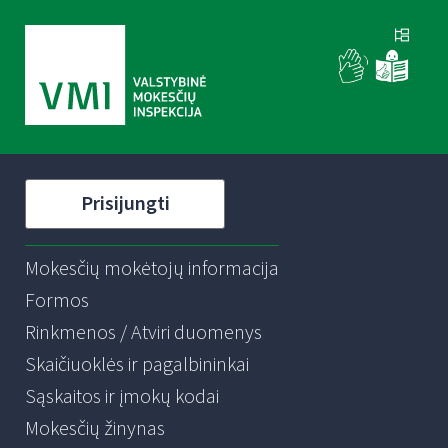
Prisijungti
Mokesčių mokėtojų informacija
Formos
Rinkmenos / Atviri duomenys
Skaičiuoklės ir pagalbininkai
Sąskaitos ir įmokų kodai
Mokesčių žinynas