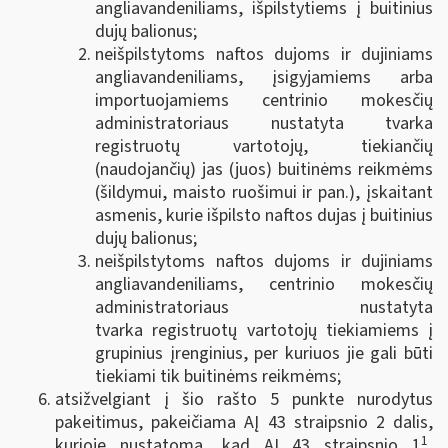
angliavandeniliams, išpilstytiems į buitinius
dujų balionus;
neišpilstytoms naftos dujoms ir dujiniams
angliavandeniliams, įsigyjamiems arba
importuojamiems centrinio mokesčių
administratoriaus nustatyta tvarka
registruotų vartotojų, tiekiančių
(naudojančių) jas (juos) buitinėms reikmėms
(šildymui, maisto ruošimui ir pan.), įskaitant
asmenis, kurie išpilsto naftos dujas į buitinius
dujų balionus;
neišpilstytoms naftos dujoms ir dujiniams
angliavandeniliams, centrinio mokesčių
administratoriaus nustatyta
tvarka
registruotų vartotojų tiekiamiems į
grupinius įrenginius, per kuriuos jie gali būti
tiekiami tik buitinėms reikmėms;
atsižvelgiant į šio rašto 5 punkte nurodytus
pakeitimus, pakeičiama AĮ 43 straipsnio 2 dalis,
1
kurioje nustatoma, kad AĮ 43 straipsnio 1
,