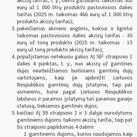
akcizų tarifas, t. y., šiems gazoliams taikomas 500
eurų už 1 000 litrų produkto pastoviosios dalies
tarifas (2025 m. taikomas 466 eurų už 1 000 litrų
produkto akcizų tarifas);
pakeičiamas akmens anglims, koksui ir lignitui
taikomas pastoviosios dalies akcizų tarifas - 30
eurų už toną produkto (2025 m. taikomas - 15
eurų už toną produkto akcizų tarifas);
1
pripažįstamas netekusiu galios AĮ 58
straipsnio 1
dalies 4 punktas, t. y., nuo akcizų už gamtines
dujas neatleidžiamos buitiniams gamtinių dujų
vartotojams, kaip jie apibrėžti Lietuvos
Respublikos gamtinių dujų įstatyme, taip pat
asmenims, kurie pagal Lietuvos Respublikos
labdaros ir paramos įstatymą turi paramos gavėjo
statusą, tiekiamos gamtinės dujos;
keičiasi AĮ 59 straipsnio 2 ir 3 dalyje nurodytoms
gamtinėms dujoms taikomi akcizų tarifai, taip pat
šis straipsnis papildomas 4 dalimi:
gamtinėms dujoms, kurios naudojamos kaip