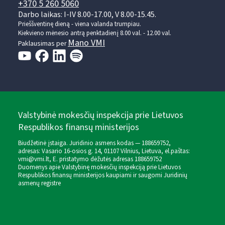
+370 5 260 5060
Darbo laikas: I-IV 8.00-17.00, V 8.00-15.45.
Prieššventinę dieną - viena valanda trumpiau.
Kiekvieno mėnesio antrą penktadienį 8.00 val. - 12.00 val.
Mano VMI
Paklausimas per
Valstybinė mokesčių inspekcija prie Lietuvos
Respublikos finansų ministerijos
Biudžetinė įstaiga. Juridinio asmens kodas — 188659752,
adresas: Vasario 16-osios g. 14, 01107 Vilnius, Lietuva, el.paštas:
vmi@vmi.lt
, E. pristatymo dėžutės adresas 188659752
Duomenys apie Valstybinę mokesčių inspekciją prie Lietuvos
Respublikos finansų ministerijos kaupiami ir saugomi Juridinių
asmenų registre