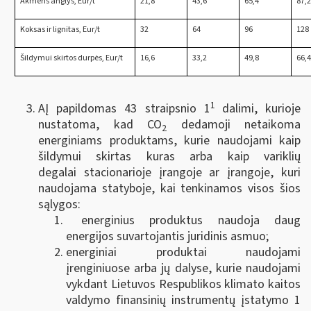
Akmens anglys, Eur/t
21,8
43,6
65,4
87,
Koksas ir lignitas, Eur/t
32
64
96
128
Šildymui skirtos durpės, Eur/t
16,6
33,2
49,8
66,
1
AĮ papildomas 43 straipsnio 1
dalimi, kurioje
nustatoma, kad CO
dedamoji netaikoma
2
energiniams produktams, kurie naudojami kaip
šildymui skirtas kuras arba kaip variklių
degalai stacionarioje įrangoje ar įrangoje, kuri
naudojama statyboje, kai tenkinamos visos šios
sąlygos:
energinius produktus naudoja daug
energijos suvartojantis juridinis asmuo;
energiniai produktai naudojami
įrenginiuose arba jų dalyse, kurie naudojami
vykdant Lietuvos Respublikos klimato kaitos
valdymo finansinių instrumentų įstatymo 1