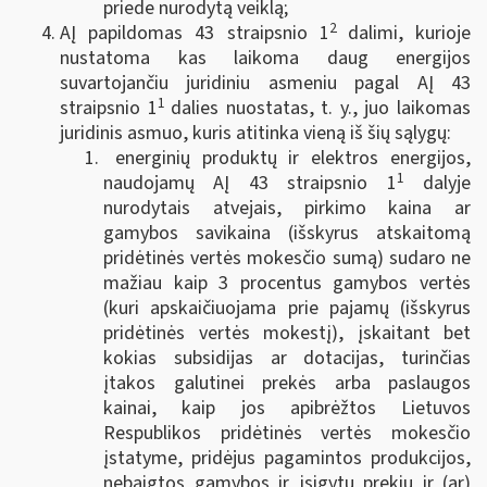
priede nurodytą veiklą;
2
AĮ papildomas 43 straipsnio 1
dalimi, kurioje
nustatoma kas laikoma daug energijos
suvartojančiu juridiniu asmeniu pagal AĮ 43
1
straipsnio 1
dalies nuostatas, t. y., juo laikomas
juridinis asmuo, kuris atitinka vieną iš šių sąlygų:
energinių produktų ir elektros energijos,
1
naudojamų AĮ 43 straipsnio 1
dalyje
nurodytais atvejais, pirkimo kaina ar
gamybos savikaina (išskyrus atskaitomą
pridėtinės vertės mokesčio sumą) sudaro ne
mažiau kaip 3 procentus gamybos vertės
(kuri apskaičiuojama prie pajamų (išskyrus
pridėtinės vertės mokestį), įskaitant bet
kokias subsidijas ar dotacijas, turinčias
įtakos galutinei prekės arba paslaugos
kainai, kaip jos apibrėžtos Lietuvos
Respublikos pridėtinės vertės mokesčio
įstatyme, pridėjus pagamintos produkcijos,
nebaigtos gamybos ir įsigytų prekių ir (ar)