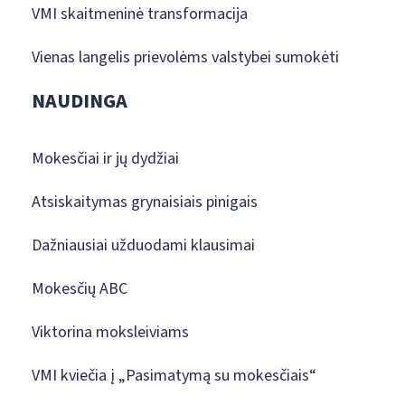
VMI skaitmeninė transformacija
Vienas langelis prievolėms valstybei sumokėti
NAUDINGA
Mokesčiai ir jų dydžiai
Atsiskaitymas grynaisiais pinigais
Dažniausiai užduodami klausimai
Mokesčių ABC
Viktorina moksleiviams
VMI kviečia į „Pasimatymą su mokesčiais“