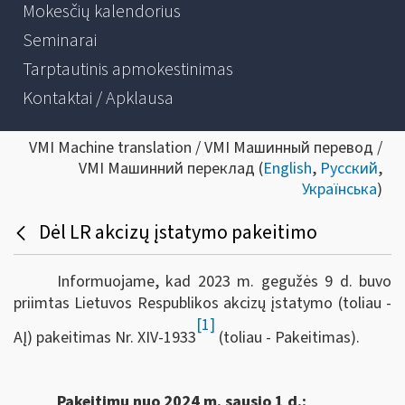
Mokesčių kalendorius
Seminarai
Tarptautinis apmokestinimas
Kontaktai / Apklausa
VMI Machine translation / VMI Машинный перевод /
VMI Машинний переклад (
English
,
Русский
,
Українська
)
Dėl LR akcizų įstatymo pakeitimo
Informuojame, kad 2023 m. gegužės 9 d. buvo
priimtas Lietuvos Respublikos akcizų įstatymo (toliau -
[1]
AĮ) pakeitimas Nr. XIV-1933
(toliau - Pakeitimas).
Pakeitimu nuo 2024 m. sausio 1 d.: