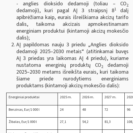
- anglies dioksido dedamoji (toliau – CO
2
1
dedamoji), kuri pagal AĮ 3 straipsnį 8
dalį
apibrėžiama kaip, eurais išreiškiama akcizų tarifo
dalis, taikoma akcizais apmokestinamam
energiniam produktui (kintamoji akcizų mokesčio
dalis);
AĮ papildomas nauju 3 priedu „Anglies dioksido
dedamoji 2025–2030 metais“ (atitinkamai buvęs
AĮ 3 priedas yra laikomas AĮ 4 priedu), kuriame
nustatoma energinių produktų CO
dedamoji
2
2025–2030 metams išreikšta eurais, kuri taikoma
šiame priede nurodytiems energiniams
produktams (kintamoji akcizų mokesčio dalis):
Energiniai produktai
2025 m.
2026 m.
2027 m.
202
Benzinas, Eur/1 000 l
24
48
72
96
Žibalas, Eur/1 000 l
27,1
54,2
81,3
108