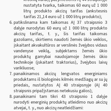
nustatyta tvarka, taikomas 60 eurų už 1 000
litrų produkto akcizų tarifas (ankstesnis
tarifas 21,14 euro už 1 000 litrų produkto);
patikslinama kam taikomas AĮ 37 straipsnio 3
dalyje nurodytas 60 eurų už 1 000 litrų produkto
akcizų tarifas, t. y., šis tarifas taikomas
gazoliams, skirtiems naudoti žemės ūkio veiklos,
įskaitant akvakultūros ar verslinės žvejybos vidaus
vandenyse veiklą, subjektams žemės ūkio
produktų gamybai naudojamoje žemės ūkio
technikoje (įskaitant traktorius), žvejybos laivų
varikliuose;
panaikinamos akcizų lengvatos energiniams
produktams iš biologinės kilmės medžiagų ar su jų
priedais, nustatytos AĮ 40 straipsnyje (AĮ 40
straipsnis pripažįstamas netekusiu galios);
panaikinami tam tikri 43 straipsnio 1 dalyje
nurodyti energinių produktų atleidimo nuo akcizų
atvejai, t. y., nuo akcizų neatleidžiami: