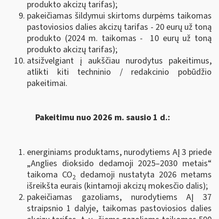
produkto akcizų tarifas);
pakeičiamas šildymui skirtoms durpėms taikomas
pastoviosios dalies akcizų tarifas - 20 eurų už toną
produkto (2024 m. taikomas - 10 eurų už toną
produkto akcizų tarifas);
atsižvelgiant į aukščiau nurodytus pakeitimus,
atlikti kiti techninio / redakcinio pobūdžio
pakeitimai.
Pakeitimu nuo 2026 m. sausio 1 d.:
energiniams produktams, nurodytiems AĮ 3 priede
„Anglies dioksido dedamoji 2025–2030 metais“
taikoma CO
dedamoji nustatyta 2026 metams
2
išreikšta eurais (kintamoji akcizų mokesčio dalis);
pakeičiamas gazoliams, nurodytiems AĮ 37
straipsnio 1 dalyje, taikomas pastoviosios dalies