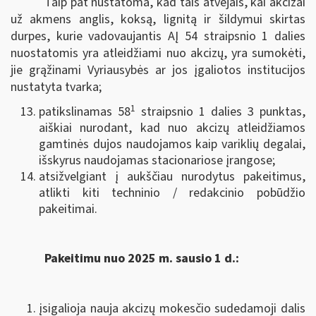
Taip pat nustatoma, kad tais atvejais, kai akcizai
už akmens anglis, koksą, lignitą ir šildymui skirtas
durpes, kurie vadovaujantis AĮ 54 straipsnio 1 dalies
nuostatomis yra atleidžiami nuo akcizų, yra sumokėti,
jie grąžinami Vyriausybės ar jos įgaliotos institucijos
nustatyta tvarka;
1
patikslinamas 58
straipsnio 1 dalies 3 punktas,
aiškiai nurodant, kad nuo akcizų atleidžiamos
gamtinės dujos naudojamos kaip variklių degalai,
išskyrus naudojamas stacionariose įrangose;
atsižvelgiant į aukščiau nurodytus pakeitimus,
atlikti kiti techninio / redakcinio pobūdžio
pakeitimai.
Pakeitimu nuo 2025 m. sausio 1 d.:
įsigalioja nauja akcizų mokesčio sudedamoji dalis