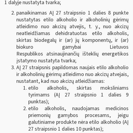
1 dalyje nustatyta tvarka;
panaikinamas AĮ 27 straipsnio 1 dalies 8 punkte
nustatytas etilo alkoholio ir alkoholinių gėrimų
atleidimo nuo akcizų atvejis, t. y., nuo akcizų
neatleidžiamas dehidratuotas etilo alkoholis,
skirtas biodegalų ir (ar) jų komponentų, ir (ar)
biokuro gamybai Lietuvos
Respublikos atsinaujinančių išteklių energetikos
įstatymo nustatyta tvarka;
AĮ 27 straipsnis papildomas naujais etilo alkoholio
ir alkoholinių gėrimų atleidimo nuo akcizų atvejais,
nustatant, kad nuo akcizų atleidžiamas:
etilo alkoholis, skirtas moksliniams
tyrimams (AĮ 27 straipsnio 1 dalies 9
punktas);
etilo alkoholis, naudojamas medicinos
priemonių gamybos procesams, jeigu
galutiniame produkte nėra etilo alkoholio (AĮ
27 straipsnio 1 dalies 10 punktas);