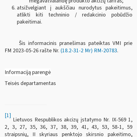
megavatvalandę produkto akcizų tarifas;
atsižvelgiant į aukščiau nurodytus pakeitimus,
atlikti kiti techninio / redakcinio pobūdžio
pakeitimai.
Šis informacinis pranešimas pateiktas VMI prie
FM
2023-05-26 rašte Nr.
(18.2-31-2 Mr) RM-20783
.
Informaciją parengė
Teisės departamentas
[1]
Lietuvos Respublikos akcizų įstatymo Nr. IX-569 1,
2, 3, 27, 35, 36, 37, 38, 39, 41, 43, 53, 58-1, 59
straipsnių, II skyriaus penktojo skirsnio pakeitimo,