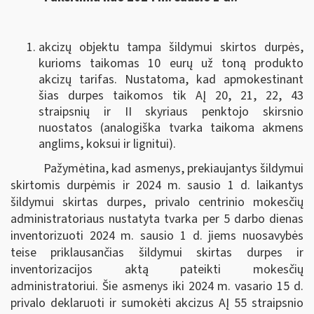
akcizų objektu tampa šildymui skirtos durpės,
kurioms taikomas 10 eurų už toną produkto
akcizų tarifas. Nustatoma, kad apmokestinant
šias durpes taikomos tik AĮ 20, 21, 22, 43
straipsnių ir II skyriaus penktojo skirsnio
nuostatos (analogiška tvarka taikoma akmens
anglims, koksui ir lignitui).
Pažymėtina, kad asmenys, prekiaujantys šildymui
skirtomis durpėmis ir 2024 m. sausio 1 d. laikantys
šildymui skirtas durpes, privalo centrinio mokesčių
administratoriaus nustatyta tvarka per 5 darbo dienas
inventorizuoti 2024 m. sausio 1 d. jiems nuosavybės
teise priklausančias šildymui skirtas durpes ir
inventorizacijos aktą pateikti mokesčių
administratoriui. Šie asmenys iki 2024 m. vasario 15 d.
privalo deklaruoti ir sumokėti akcizus AĮ 55 straipsnio