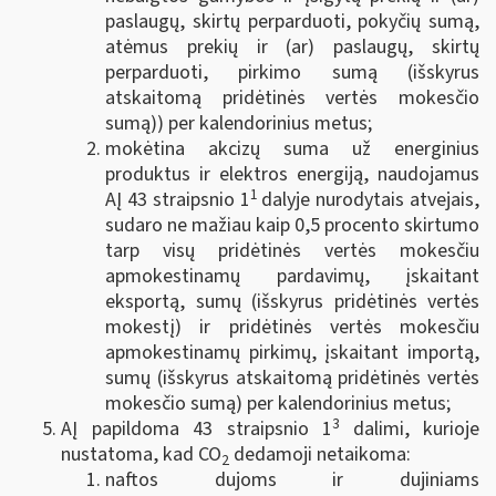
paslaugų, skirtų perparduoti, pokyčių sumą,
atėmus prekių ir (ar) paslaugų, skirtų
perparduoti, pirkimo sumą (išskyrus
atskaitomą pridėtinės vertės mokesčio
sumą)) per kalendorinius metus;
mokėtina akcizų suma už energinius
produktus ir elektros energiją, naudojamus
1
AĮ 43 straipsnio 1
dalyje nurodytais atvejais,
sudaro ne mažiau kaip 0,5 procento skirtumo
tarp visų pridėtinės vertės mokesčiu
apmokestinamų pardavimų, įskaitant
eksportą, sumų (išskyrus pridėtinės vertės
mokestį) ir pridėtinės vertės mokesčiu
apmokestinamų pirkimų, įskaitant importą,
sumų (išskyrus atskaitomą pridėtinės vertės
mokesčio sumą) per kalendorinius metus;
3
AĮ papildoma 43 straipsnio 1
dalimi, kurioje
nustatoma, kad CO
dedamoji netaikoma:
2
naftos dujoms ir dujiniams