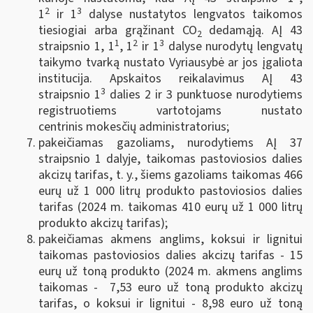
2
3
1
ir 1
dalyse nustatytos lengvatos taikomos
tiesiogiai arba grąžinant CO
dedamąją. AĮ 43
2
1
2
3
straipsnio 1, 1
, 1
ir 1
dalyse nurodytų lengvatų
taikymo tvarką nustato Vyriausybė ar jos įgaliota
institucija. Apskaitos reikalavimus AĮ 43
3
straipsnio 1
dalies 2 ir 3 punktuose nurodytiems
registruotiems vartotojams nustato
centrinis mokesčių administratorius;
pakeičiamas gazoliams, nurodytiems AĮ 37
straipsnio 1 dalyje, taikomas pastoviosios dalies
akcizų tarifas, t. y., šiems gazoliams taikomas 466
eurų už 1 000 litrų produkto pastoviosios dalies
tarifas (2024 m. taikomas 410 eurų už 1 000 litrų
produkto akcizų tarifas);
pakeičiamas akmens anglims, koksui ir lignitui
taikomas pastoviosios dalies akcizų tarifas - 15
eurų už toną produkto (2024 m. akmens anglims
taikomas - 7,53 euro už toną produkto akcizų
tarifas, o koksui ir lignitui - 8,98 euro už toną