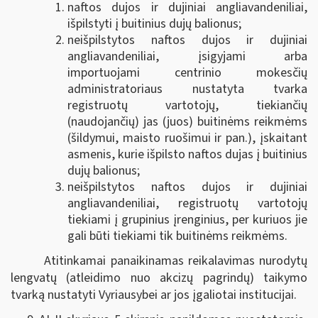
naftos dujos ir dujiniai angliavandeniliai,
išpilstyti į buitinius dujų balionus;
neišpilstytos naftos dujos ir dujiniai
angliavandeniliai, įsigyjami arba
importuojami centrinio mokesčių
administratoriaus nustatyta tvarka
registruotų vartotojų, tiekiančių
(naudojančių) jas (juos) buitinėms reikmėms
(šildymui, maisto ruošimui ir pan.), įskaitant
asmenis, kurie išpilsto naftos dujas į buitinius
dujų balionus;
neišpilstytos naftos dujos ir dujiniai
angliavandeniliai, registruotų vartotojų
tiekiami į grupinius įrenginius, per kuriuos jie
gali būti tiekiami tik buitinėms reikmėms.
Atitinkamai panaikinamas reikalavimas nurodytų
lengvatų (atleidimo nuo akcizų pagrindų) taikymo
tvarką nustatyti Vyriausybei ar jos įgaliotai institucijai.