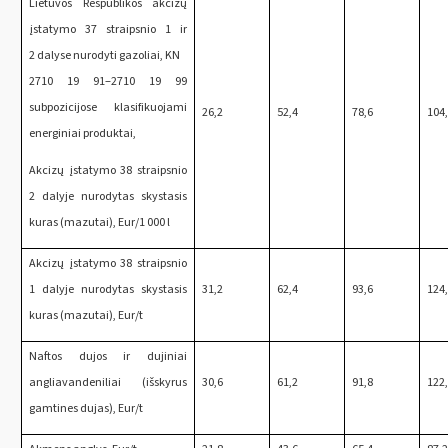
Lietuvos Respublikos akcizų
įstatymo 37 straipsnio 1 ir
2 dalyse nurodyti gazoliai, KN
2710 19 91‒2710 19 99
subpozicijose klasifikuojami
26,2
52,4
78,6
104
energiniai produktai,
Akcizų įstatymo 38 straipsnio
2 dalyje nurodytas skystasis
kuras (mazutai), Eur/1 000 l
Akcizų įstatymo 38 straipsnio
1 dalyje nurodytas skystasis
31,2
62,4
93,6
124
kuras (mazutai), Eur/t
Naftos dujos ir dujiniai
angliavandeniliai (išskyrus
30,6
61,2
91,8
122
gamtines dujas), Eur/t