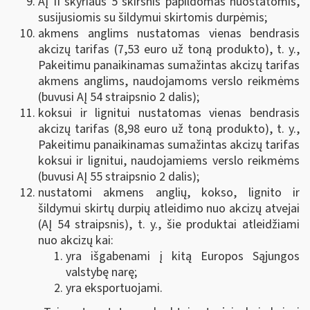
AĮ II skyriaus 5 skirsnis papildomas nuostatomis,
susijusiomis su šildymui skirtomis durpėmis;
akmens anglims nustatomas vienas bendrasis
akcizų tarifas (7,53 euro už toną produkto), t. y.,
Pakeitimu panaikinamas sumažintas akcizų tarifas
akmens anglims, naudojamoms verslo reikmėms
(buvusi AĮ 54 straipsnio 2 dalis);
koksui ir lignitui nustatomas vienas bendrasis
akcizų tarifas (8,98 euro už toną produkto), t. y.,
Pakeitimu panaikinamas sumažintas akcizų tarifas
koksui ir lignitui, naudojamiems verslo reikmėms
(buvusi AĮ 55 straipsnio 2 dalis);
nustatomi akmens anglių, kokso, lignito ir
šildymui skirtų durpių atleidimo nuo akcizų atvejai
(AĮ 54 straipsnis), t. y., šie produktai atleidžiami
nuo akcizų kai:
yra išgabenami į kitą Europos Sąjungos
valstybę narę;
yra eksportuojami.