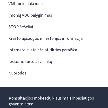
VMI turto aukcionai
Įmonių VDU palyginimas
STOP šešėliui
Krašto apsaugos ministerijos informacija
Interneto svetainės atitikties paraiška
Ieškome turto savininkų
Nuorodos
Konsultacijos mokesčių klausimais ir paslaugos
gyventojams: