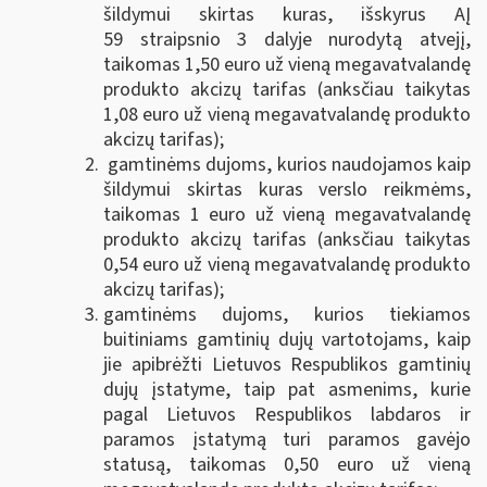
šildymui skirtas kuras, išskyrus AĮ
59 straipsnio 3 dalyje nurodytą atvejį,
taikomas 1,50 euro už vieną megavatvalandę
produkto akcizų tarifas (anksčiau taikytas
1,08 euro už vieną megavatvalandę produkto
akcizų tarifas);
gamtinėms dujoms, kurios naudojamos kaip
šildymui skirtas kuras verslo reikmėms,
taikomas 1 euro už vieną megavatvalandę
produkto akcizų tarifas (anksčiau taikytas
0,54 euro už vieną megavatvalandę produkto
akcizų tarifas);
gamtinėms dujoms, kurios tiekiamos
buitiniams gamtinių dujų vartotojams, kaip
jie apibrėžti Lietuvos Respublikos gamtinių
dujų įstatyme, taip pat asmenims, kurie
pagal Lietuvos Respublikos labdaros ir
paramos įstatymą turi paramos gavėjo
statusą, taikomas 0,50 euro už vieną