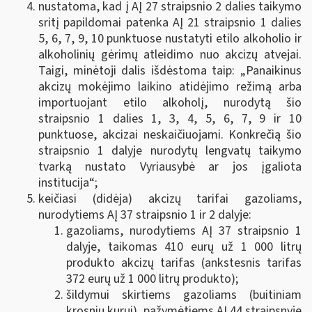
nustatoma, kad į AĮ 27 straipsnio 2 dalies taikymo
sritį papildomai patenka AĮ 21 straipsnio 1 dalies
5, 6, 7, 9, 10 punktuose nustatyti etilo alkoholio ir
alkoholinių gėrimų atleidimo nuo akcizų atvejai.
Taigi, minėtoji dalis išdėstoma taip: „Panaikinus
akcizų mokėjimo laikino atidėjimo režimą arba
importuojant etilo alkoholį, nurodytą šio
straipsnio 1 dalies 1, 3, 4, 5, 6, 7, 9
ir 10
punktuose, akcizai neskaičiuojami. Konkrečią šio
straipsnio 1 dalyje nurodytų lengvatų taikymo
tvarką nustato Vyriausybė ar jos įgaliota
institucija“;
keičiasi (didėja) akcizų tarifai gazoliams,
nurodytiems AĮ 37 straipsnio 1 ir 2 dalyje:
gazoliams, nurodytiems AĮ 37 straipsnio 1
dalyje, taikomas 410 eurų už 1 000 litrų
produkto akcizų tarifas (ankstesnis tarifas
372 eurų už 1 000 litrų produkto);
šildymui skirtiems gazoliams (buitiniam
krosnių kurui), pažymėtiems AĮ 44 straipsnyje