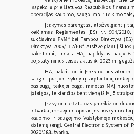
Valstybinė mokesčių inspekcija prie L
inspekcija prie Lietuvos Respublikos finansų
operacijas kaupimo, saugojimo ir teikimo taisy
Įsakymas parengtas, atsižvelgiant į ta
keičiamas Reglamentas (ES) Nr. 904/2010, k
sukčiavimu PVM“ bei Tarybos Direktyvą (ES)
Direktyva 2006/112/EB“. Atsižvelgiant į šiuos
pakeitimai, kuriais MAĮ papildytas nauju 61
poįstatyminius teisės aktus iki 2023 m. gegužė
MAĮ pakeitimu ir Įsakymu nustatoma p
saugoti per juos vykdytų tarptautinių mokėjim
paslaugų teikėjai pagal minėtas MAĮ nuosta
įstaigos, teikiančios bent vieną iš MĮ 5 stra
Įsakymu nustatomas pateikiamų duomenų
ir tvarka, mokėjimo operacijos priskyrimo ta
kaupimo ir saugojimo Valstybinėje mokesčių 
sistemą (angl. Central Electronic System of 
2020/283, tvarka.