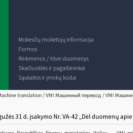
Mokesčių mokėtojų informacija
Formos
Rinkmenos / Atviri duomenys
Skaičiuoklės ir pagalbininkai
Sąskaitos ir įmokų kodai
Machine translation / VMI Машинный перевод / VMI Машин