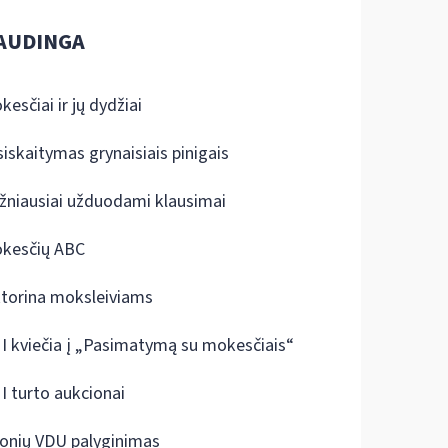
AUDINGA
kesčiai ir jų dydžiai
siskaitymas grynaisiais pinigais
žniausiai užduodami klausimai
kesčių ABC
ktorina moksleiviams
I kviečia į „Pasimatymą su mokesčiais“
I turto aukcionai
onių VDU palyginimas