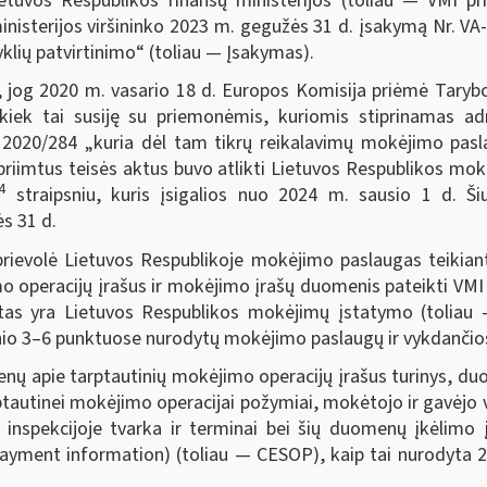
ietuvos Respublikos finansų ministerijos (toliau ― VMI p
 ministerijos viršininko 2023 m. gegužės 31 d. įsakymą Nr. 
klių patvirtinimo“ (toliau — Įsakymas).
i, jog 2020 m. vasario 18 d. Europos Komisija priėmė Taryb
iek tai susiję su priemonėmis, kuriomis stiprinamas ad
 2020/284 „kuria dėl tam tikrų reikalavimų mokėjimo pasl
 priimtus teisės aktus buvo atlikti Lietuvos Respublikos m
4
straipsniu, kuris įsigalios nuo 2024 m. sausio 1 d. Š
s 31 d.
rievolė Lietuvos Respublikoje mokėjimo paslaugas teikian
o operacijų įrašus ir mokėjimo įrašų duomenis pateikti VMI
tas yra Lietuvos Respublikos mokėjimų įstatymo (toliau
ipsnio 3–6 punktuose nurodytų mokėjimo paslaugų ir vykdanči
 apie tarptautinių mokėjimo operacijų įrašus turinys, du
rptautinei mokėjimo operacijai požymiai, mokėtojo ir gavėjo
inspekcijoje tvarka ir terminai bei šių duomenų įkėlimo
Payment information) (toliau — CESOP), kaip tai nurodyta 