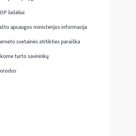
OP šešėliui
ašto apsaugos ministerijos informacija
terneto svetainės atitikties paraiška
škome turto savininkų
orodos