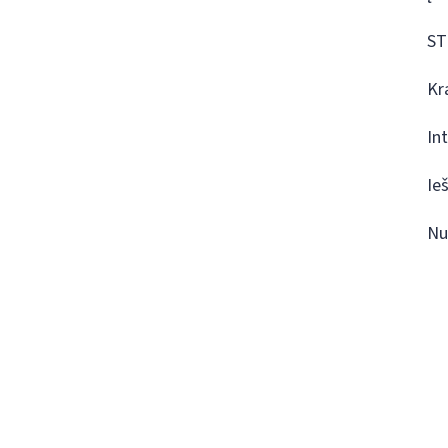
ST
Kr
In
Ie
Nu