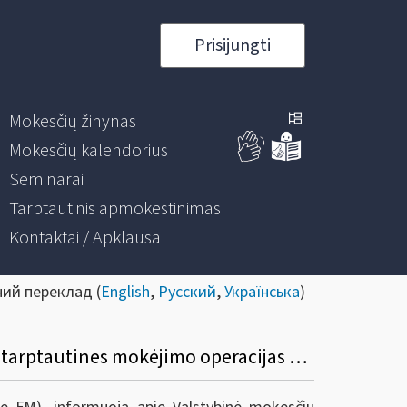
Prisijungti
Mokesčių žinynas
Mokesčių kalendorius
Seminarai
Tarptautinis apmokestinimas
Kontaktai / Apklausa
ний переклад (
English
,
Русский
,
Українська
)
Dėl VMI prie FM viršininko 2023 m. gegužės 31 d. įsakymo Nr. VA-42 „Dėl duomenų apie tarptautines mokėjimo operacijas kaupimo, saugojimo ir teikimo taisyklių patvirtinimo“