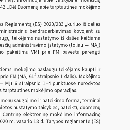
rie FM), informuoja apie Valstybinė mokesčių
VA-42 „Dėl Duomenų apie tarptautines mokėjimo
os Reglamentą (ES) 2020/283 „kuriuo iš dalies
ministracinis bendradarbiavimas kovojant su
augų teikėjams nustatymo iš dalies keičiama
okesčių administravimo įstatymo (toliau — MAĮ)
iuo pakeitimu VMI prie FM pavesta parengti
tiems mokėjimo paslaugų teikėjams kaupti ir
4
 prie FM (MAĮ 61
straipsnio 1 dalis). Mokėjimo
 — MĮ) 6 straipsnio 1–4 punktuose nurodytos
os tarptautines mokėjimo operacijas.
omenų saugojimo ir pateikimo forma, terminai
 vietos nustatymo taisyklės, pateiktų duomenų
 į Centrinę elektroninę mokėjimo informacinę
2020 m. vasario 18 d. Tarybos reglamente (ES)