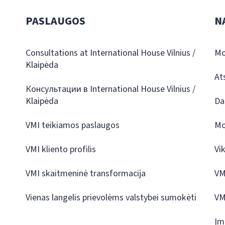
PASLAUGOS
N
Consultations at International House Vilnius /
Mo
Klaipėda
At
Консультации в International House Vilnius /
Klaipėda
Da
VMI teikiamos paslaugos
Mo
VMI kliento profilis
Vi
VMI skaitmeninė transformacija
VM
Vienas langelis prievolėms valstybei sumokėti
VM
Įm