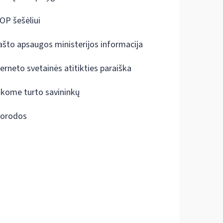
OP šešėliui
ašto apsaugos ministerijos informacija
terneto svetainės atitikties paraiška
škome turto savininkų
orodos