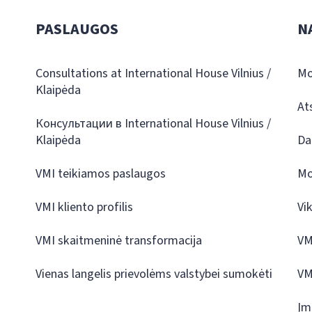
PASLAUGOS
N
Consultations at International House Vilnius /
Mo
Klaipėda
At
Консультации в International House Vilnius /
Klaipėda
Da
VMI teikiamos paslaugos
Mo
VMI kliento profilis
Vi
VMI skaitmeninė transformacija
VM
Vienas langelis prievolėms valstybei sumokėti
VM
Įm