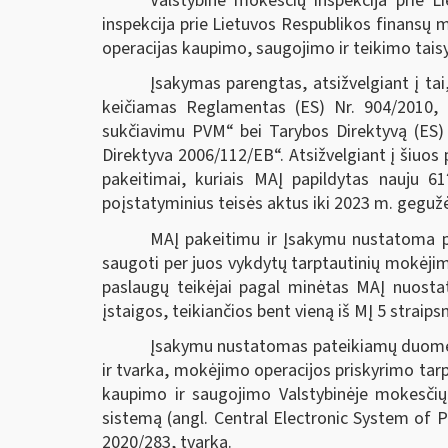
Valstybinė mokesčių inspekcija prie L
inspekcija prie Lietuvos Respublikos finansų
operacijas kaupimo, saugojimo ir teikimo taisy
Įsakymas parengtas, atsižvelgiant į ta
keičiamas Reglamentas (ES) Nr. 904/2010, k
sukčiavimu PVM“ bei Tarybos Direktyvą (ES)
Direktyva 2006/112/EB“. Atsižvelgiant į šiuos
pakeitimai, kuriais MAĮ papildytas nauju 61
poįstatyminius teisės aktus iki 2023 m. gegužė
MAĮ pakeitimu ir Įsakymu nustatoma p
saugoti per juos vykdytų tarptautinių mokėjim
paslaugų teikėjai pagal minėtas MAĮ nuosta
įstaigos, teikiančios bent vieną iš MĮ 5 stra
Įsakymu nustatomas pateikiamų duomenų
ir tvarka, mokėjimo operacijos priskyrimo ta
kaupimo ir saugojimo Valstybinėje mokesčių 
sistemą (angl. Central Electronic System of 
2020/283, tvarka.