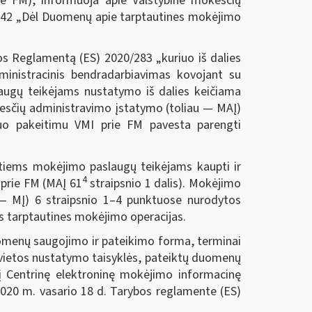
rie FM), informuoja apie Valstybinė mokesčių
VA-42 „Dėl Duomenų apie tarptautines mokėjimo
os Reglamentą (ES) 2020/283 „kuriuo iš dalies
ministracinis bendradarbiavimas kovojant su
augų teikėjams nustatymo iš dalies keičiama
okesčių administravimo įstatymo (toliau — MAĮ)
iuo pakeitimu VMI prie FM pavesta parengti
tiems mokėjimo paslaugų teikėjams kaupti ir
4
 prie FM (MAĮ 61
straipsnio 1 dalis). Mokėjimo
 — MĮ) 6 straipsnio 1–4 punktuose nurodytos
os tarptautines mokėjimo operacijas.
omenų saugojimo ir pateikimo forma, terminai
 vietos nustatymo taisyklės, pateiktų duomenų
 į Centrinę elektroninę mokėjimo informacinę
2020 m. vasario 18 d. Tarybos reglamente (ES)