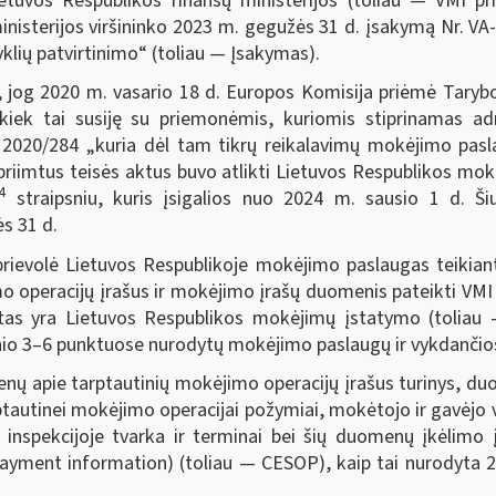
ietuvos Respublikos finansų ministerijos (toliau ― VMI p
 ministerijos viršininko 2023 m. gegužės 31 d. įsakymą Nr. 
klių patvirtinimo“ (toliau — Įsakymas).
i, jog 2020 m. vasario 18 d. Europos Komisija priėmė Taryb
iek tai susiję su priemonėmis, kuriomis stiprinamas ad
 2020/284 „kuria dėl tam tikrų reikalavimų mokėjimo pasl
 priimtus teisės aktus buvo atlikti Lietuvos Respublikos m
4
straipsniu, kuris įsigalios nuo 2024 m. sausio 1 d. Š
s 31 d.
rievolė Lietuvos Respublikoje mokėjimo paslaugas teikian
o operacijų įrašus ir mokėjimo įrašų duomenis pateikti VMI
tas yra Lietuvos Respublikos mokėjimų įstatymo (toliau
ipsnio 3–6 punktuose nurodytų mokėjimo paslaugų ir vykdanči
 apie tarptautinių mokėjimo operacijų įrašus turinys, du
rptautinei mokėjimo operacijai požymiai, mokėtojo ir gavėjo
inspekcijoje tvarka ir terminai bei šių duomenų įkėlimo
Payment information) (toliau — CESOP), kaip tai nurodyta 