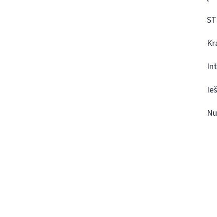
ST
Kr
In
Ie
Nu