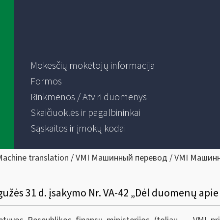
Mokesčių mokėtojų informacija
Formos
Rinkmenos / Atviri duomenys
Skaičiuoklės ir pagalbininkai
Sąskaitos ir įmokų kodai
Machine translation / VMI Машинный перевод / VMI Машин