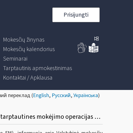
Prisijungti
Mokesčių žinynas
Mokesčių kalendorius
Seminarai
Tarptautinis apmokestinimas
Kontaktai / Apklausa
ний переклад (
English
,
Русский
,
Українська
)
Dėl VMI prie FM viršininko 2023 m. gegužės 31 d. įsakymo Nr. VA-42 „Dėl duomenų apie tarptautines mokėjimo operacijas kaupimo, saugojimo ir teikimo taisyklių patvirtinimo“