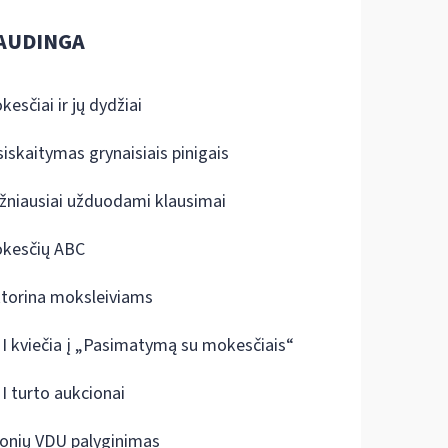
AUDINGA
kesčiai ir jų dydžiai
siskaitymas grynaisiais pinigais
žniausiai užduodami klausimai
kesčių ABC
ktorina moksleiviams
I kviečia į „Pasimatymą su mokesčiais“
I turto aukcionai
onių VDU palyginimas