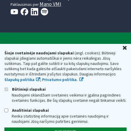
Mano VMI
Paklausimas per
Valstybinė mokesčių inspekcija prie Lietuvos
U
Respublikos finansų ministerijos
Šioje svetainėje naudojami slapukai
(angl. cookies). Būtinieji
slapukai įdiegiami automatiškai ir jiems nėra reikalingas Jūsų
Biudžetinė įstaiga. Juridinio asmens kodas — 188659752,
sutikimas. Taip pat galite sutikti ir su kitų slapukų naudojimu. Savo
adresas: Vasario 16-osios g. 14, 01107 Vilnius, Lietuva, el.paštas:
sutikimą bet kada galėsite atšaukti pakeisdami interneto naršyklės
vmi@vmi.lt
, E. pristatymo dėžutės adresas 188659752
nustatymus ir ištrindami įrašytus slapukus. Daugiau informacijos
Duomenys apie Valstybinę mokesčių inspekciją prie Lietuvos
Slapukų politika
;
Privatumo politika.
Respublikos finansų ministerijos kaupiami ir saugomi Juridinių
asmenų registre
Būtinieji slapukai
Naudojami sklandžiam svetainės veikimui ir įgalina pagrindines
svetainės funkcijas. Be šių slapukų svetainė negali tinkamai veikti.
Analitiniai slapukai
Renka statistinę informaciją apie svetainės naudojimą ir
naudojami Jūsų naršymo patirties gerinimui.