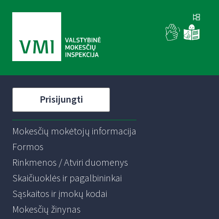
Prisijungti
Mokesčių mokėtojų informacija
Formos
Rinkmenos / Atviri duomenys
Skaičiuoklės ir pagalbininkai
Sąskaitos ir įmokų kodai
Mokesčių žinynas