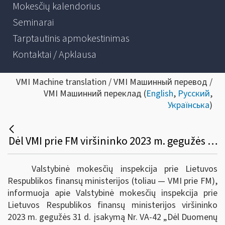
Mokesčių kalendorius
Seminarai
Tarptautinis apmokestinimas
Kontaktai / Apklausa
VMI Machine translation / VMI Машинный перевод /
VMI Машинний переклад (
English
,
Русский
,
Українська
)
Dėl VMI prie FM viršininko 2023 m. gegužės 31 d. įsakymo Nr. VA-42 „Dėl duomenų apie tarptautines mokėjimo operacijas kaupimo, saugojimo ir teikimo taisyklių patvirtinimo“
Valstybinė mokesčių inspekcija prie Lietuvos
Respublikos finansų ministerijos (toliau ― VMI prie FM),
informuoja apie Valstybinė mokesčių inspekcija prie
Lietuvos Respublikos finansų ministerijos viršininko
2023 m. gegužės 31 d. įsakymą Nr. VA-42 „Dėl Duomenų