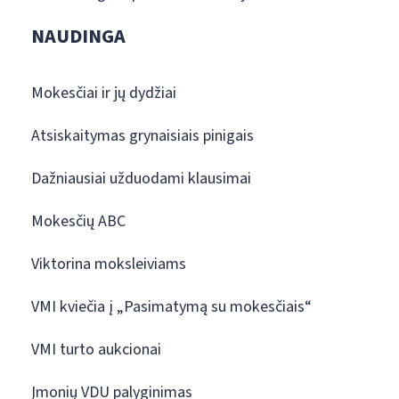
NAUDINGA
Mokesčiai ir jų dydžiai
Atsiskaitymas grynaisiais pinigais
Dažniausiai užduodami klausimai
Mokesčių ABC
Viktorina moksleiviams
VMI kviečia į „Pasimatymą su mokesčiais“
VMI turto aukcionai
Įmonių VDU palyginimas