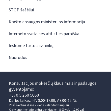
STOP šešėliui
Krašto apsaugos ministerijos informacija
Interneto svetainės atitikties paraiška
Ieškome turto savininkų
Nuorodos
Konsultacijos mokesčių klausimais ir paslaugos
gyventojams:
+370 5 260 5060
Darbo laikas: I-IV 8.00-17.00, V 8.00-15.45.
Prieššventinę dieną - viena valanda trumpiau.
Kiekvieno mėnesio antrą penktadienį 8.00 val. - 12.00 val.