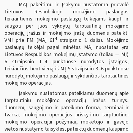
MAĮ pakeitimu ir Įsakymu nustatoma prievolė
Lietuvos Respublikoje mokėjimo paslaugas
teikiantiems mokėjimo paslaugų teikėjams kaupti ir
saugoti per juos vykdytų tarptautinių mokėjimo
operacijų įrašus ir mokėjimo įrašų duomenis pateikti
4
VMI prie FM (MAĮ 61
straipsnio 1 dalis). Mokėjimo
paslaugų teikėjai pagal minėtas MAĮ nuostatas yra
Lietuvos Respublikos mokėjimų įstatymo (toliau — MĮ)
6 straipsnio 1–4 punktuose nurodytos įstaigos,
teikiančios bent vieną iš MĮ 5 straipsnio 3–6 punktuose
nurodytų mokėjimo paslaugų ir vykdančios tarptautines
mokėjimo operacijas.
Įsakymu nustatomas pateikiamų duomenų apie
tarptautinių mokėjimo operacijų įrašus turinys,
duomenų saugojimo ir pateikimo forma, terminai ir
tvarka, mokėjimo operacijos priskyrimo tarptautinei
mokėjimo operacijai požymiai, mokėtojo ir gavėjo
vietos nustatymo taisyklės, pateiktų duomenų kaupimo