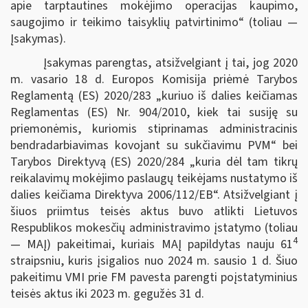
apie tarptautines mokėjimo operacijas kaupimo,
saugojimo ir teikimo taisyklių patvirtinimo“ (toliau —
Įsakymas).
Įsakymas parengtas, atsižvelgiant į tai, jog 2020
m. vasario 18 d. Europos Komisija priėmė Tarybos
Reglamentą (ES) 2020/283 „kuriuo iš dalies keičiamas
Reglamentas (ES) Nr. 904/2010, kiek tai susiję su
priemonėmis, kuriomis stiprinamas administracinis
bendradarbiavimas kovojant su sukčiavimu PVM“ bei
Tarybos Direktyvą (ES) 2020/284 „kuria dėl tam tikrų
reikalavimų mokėjimo paslaugų teikėjams nustatymo iš
dalies keičiama Direktyva 2006/112/EB“. Atsižvelgiant į
šiuos priimtus teisės aktus buvo atlikti Lietuvos
Respublikos mokesčių administravimo įstatymo (toliau
4
— MAĮ) pakeitimai, kuriais MAĮ papildytas nauju 61
straipsniu, kuris įsigalios nuo 2024 m. sausio 1 d. Šiuo
pakeitimu VMI prie FM pavesta parengti poįstatyminius
teisės aktus iki 2023 m. gegužės 31 d.