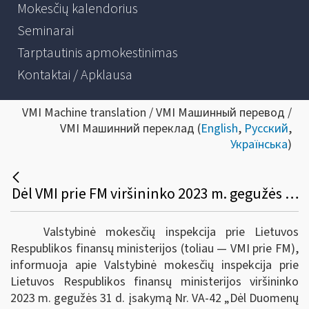
Mokesčių kalendorius
Seminarai
Tarptautinis apmokestinimas
Kontaktai / Apklausa
VMI Machine translation / VMI Машинный перевод /
VMI Машинний переклад (
English
,
Русский
,
Українська
)
Dėl VMI prie FM viršininko 2023 m. gegužės 31 d. įsakymo Nr. VA-42 „Dėl duomenų apie tarptautines mokėjimo operacijas kaupimo, saugojimo ir teikimo taisyklių patvirtinimo“
Valstybinė mokesčių inspekcija prie Lietuvos
Respublikos finansų ministerijos (toliau ― VMI prie FM),
informuoja apie Valstybinė mokesčių inspekcija prie
Lietuvos Respublikos finansų ministerijos viršininko
2023 m. gegužės 31 d. įsakymą Nr. VA-42 „Dėl Duomenų