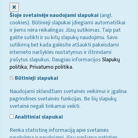
Uždaryti
Šioje svetainėje naudojami slapukai
(angl.
cookies). Būtinieji slapukai įdiegiami automatiškai
ir jiems nėra reikalingas Jūsų sutikimas. Taip pat
galite sutikti ir su kitų slapukų naudojimu. Savo
sutikimą bet kada galėsite atšaukti pakeisdami
interneto naršyklės nustatymus ir ištrindami
įrašytus slapukus. Daugiau informacijos
Slapukų
politika
;
Privatumo politika.
Būtinieji slapukai
Naudojami sklandžiam svetainės veikimui ir įgalina
pagrindines svetainės funkcijas. Be šių slapukų
svetainė negali tinkamai veikti.
Analitiniai slapukai
Renka statistinę informaciją apie svetainės
naudojimą ir naudojami Jūsų naršymo patirties