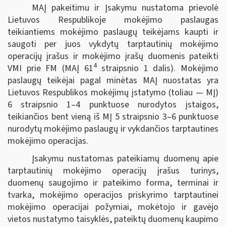
MAĮ pakeitimu ir Įsakymu nustatoma prievolė
Lietuvos Respublikoje mokėjimo paslaugas
teikiantiems mokėjimo paslaugų teikėjams kaupti ir
saugoti per juos vykdytų tarptautinių mokėjimo
operacijų įrašus ir mokėjimo įrašų duomenis pateikti
4
VMI prie FM (MAĮ 61
straipsnio 1 dalis). Mokėjimo
paslaugų teikėjai pagal minėtas MAĮ nuostatas yra
Lietuvos Respublikos mokėjimų įstatymo (toliau — MĮ)
6 straipsnio 1–4 punktuose nurodytos įstaigos,
teikiančios bent vieną iš MĮ 5 straipsnio 3–6 punktuose
nurodytų mokėjimo paslaugų ir vykdančios tarptautines
mokėjimo operacijas.
Įsakymu nustatomas pateikiamų duomenų apie
tarptautinių mokėjimo operacijų įrašus turinys,
duomenų saugojimo ir pateikimo forma, terminai ir
tvarka, mokėjimo operacijos priskyrimo tarptautinei
mokėjimo operacijai požymiai, mokėtojo ir gavėjo
vietos nustatymo taisyklės, pateiktų duomenų kaupimo