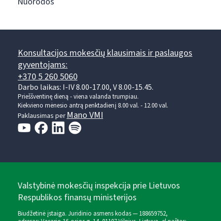
Nuorodos
Konsultacijos mokesčių klausimais ir paslaugos
gyventojams:
+370 5 260 5060
Darbo laikas: I-IV 8.00-17.00, V 8.00-15.45.
Prieššventinę dieną - viena valanda trumpiau.
Kiekvieno mėnesio antrą penktadienį 8.00 val. - 12.00 val.
Mano VMI
Paklausimas per
Valstybinė mokesčių inspekcija prie Lietuvos
Respublikos finansų ministerijos
Biudžetinė įstaiga. Juridinio asmens kodas — 188659752,