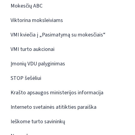
Mokesčių ABC
Viktorina moksleiviams
VMI kviečia į „Pasimatymą su mokesčiais“
VMI turto aukcionai
Įmonių VDU palyginimas
STOP šešėliui
Krašto apsaugos ministerijos informacija
Interneto svetainės atitikties paraiška
Ieškome turto savininkų