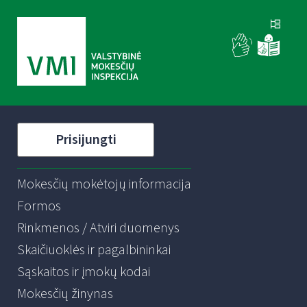
Prisijungti
Mokesčių mokėtojų informacija
Formos
Rinkmenos / Atviri duomenys
Skaičiuoklės ir pagalbininkai
Sąskaitos ir įmokų kodai
Mokesčių žinynas