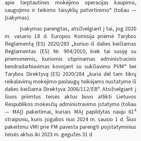
apie tarptautines mokėjimo operacijas kaupimo,
saugojimo ir teikimo taisyklių patvirtinimo“ (toliau —
Įsakymas).
Įsakymas parengtas, atsižvelgiant į tai, jog 2020
m. vasario 18 d. Europos Komisija priėmė Tarybos
Reglamentą (ES) 2020/283 „kuriuo iš dalies keičiamas
Reglamentas (ES) Nr. 904/2010, kiek tai susiję su
priemonėmis, kuriomis stiprinamas administracinis
bendradarbiavimas kovojant su sukčiavimu PVM“ bei
Tarybos Direktyvą (ES) 2020/284 „kuria dėl tam tikrų
reikalavimų mokėjimo paslaugų teikėjams nustatymo iš
dalies keičiama Direktyva 2006/112/EB“. Atsižvelgiant į
šiuos priimtus teisės aktus buvo atlikti Lietuvos
Respublikos mokesčių administravimo įstatymo (toliau
4
— MAĮ) pakeitimai, kuriais MAĮ papildytas nauju 61
straipsniu, kuris įsigalios nuo 2024 m. sausio 1 d. Šiuo
pakeitimu VMI prie FM pavesta parengti poįstatyminius
teisės aktus iki 2023 m. gegužės 31 d.