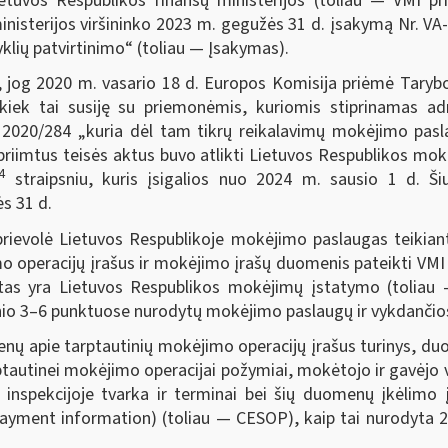
ietuvos Respublikos finansų ministerijos (toliau ― VMI p
 ministerijos viršininko 2023 m. gegužės 31 d. įsakymą Nr. 
klių patvirtinimo“ (toliau — Įsakymas).
i, jog 2020 m. vasario 18 d. Europos Komisija priėmė Taryb
iek tai susiję su priemonėmis, kuriomis stiprinamas ad
 2020/284 „kuria dėl tam tikrų reikalavimų mokėjimo pasl
 priimtus teisės aktus buvo atlikti Lietuvos Respublikos m
4
straipsniu, kuris įsigalios nuo 2024 m. sausio 1 d. Š
s 31 d.
rievolė Lietuvos Respublikoje mokėjimo paslaugas teikian
o operacijų įrašus ir mokėjimo įrašų duomenis pateikti VMI
tas yra Lietuvos Respublikos mokėjimų įstatymo (toliau
ipsnio 3–6 punktuose nurodytų mokėjimo paslaugų ir vykdanči
 apie tarptautinių mokėjimo operacijų įrašus turinys, du
rptautinei mokėjimo operacijai požymiai, mokėtojo ir gavėjo
inspekcijoje tvarka ir terminai bei šių duomenų įkėlimo
Payment information) (toliau — CESOP), kaip tai nurodyta 