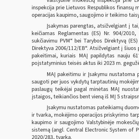
Valstybinė mokesčių inspekcija prie L
inspekcija prie Lietuvos Respublikos finansų
operacijas kaupimo, saugojimo ir teikimo taisy
Įsakymas parengtas, atsižvelgiant į ta
keičiamas Reglamentas (ES) Nr. 904/2010, k
sukčiavimu PVM“ bei Tarybos Direktyvą (ES)
Direktyva 2006/112/EB“. Atsižvelgiant į šiuos
pakeitimai, kuriais MAĮ papildytas nauju 61
poįstatyminius teisės aktus iki 2023 m. gegužė
MAĮ pakeitimu ir Įsakymu nustatoma p
saugoti per juos vykdytų tarptautinių mokėjim
paslaugų teikėjai pagal minėtas MAĮ nuosta
įstaigos, teikiančios bent vieną iš MĮ 5 stra
Įsakymu nustatomas pateikiamų duomenų
ir tvarka, mokėjimo operacijos priskyrimo ta
kaupimo ir saugojimo Valstybinėje mokesčių 
sistemą (angl. Central Electronic System of 
2020/283, tvarka.