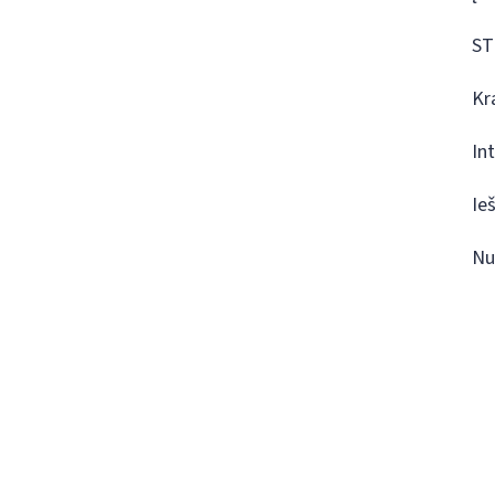
ST
Kr
In
Ie
Nu