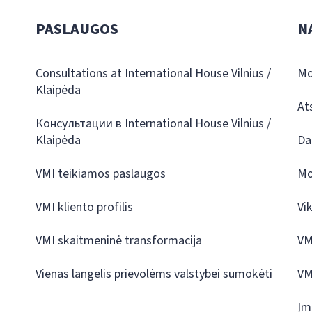
PASLAUGOS
N
Consultations at International House Vilnius /
Mo
Klaipėda
At
Консультации в International House Vilnius /
Klaipėda
Da
VMI teikiamos paslaugos
Mo
VMI kliento profilis
Vi
VMI skaitmeninė transformacija
VM
Vienas langelis prievolėms valstybei sumokėti
VM
Įm