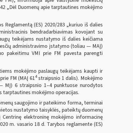
rie FM), informuoja apie Valstybinė mokesčių
VA-42 „Dėl Duomenų apie tarptautines mokėjimo
os Reglamentą (ES) 2020/283 „kuriuo iš dalies
ministracinis bendradarbiavimas kovojant su
augų teikėjams nustatymo iš dalies keičiama
okesčių administravimo įstatymo (toliau — MAĮ)
iuo pakeitimu VMI prie FM pavesta parengti
tiems mokėjimo paslaugų teikėjams kaupti ir
4
 prie FM (MAĮ 61
straipsnio 1 dalis). Mokėjimo
 — MĮ) 6 straipsnio 1–4 punktuose nurodytos
os tarptautines mokėjimo operacijas.
omenų saugojimo ir pateikimo forma, terminai
 vietos nustatymo taisyklės, pateiktų duomenų
 į Centrinę elektroninę mokėjimo informacinę
2020 m. vasario 18 d. Tarybos reglamente (ES)