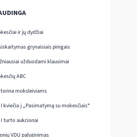
AUDINGA
kesčiai ir jų dydžiai
siskaitymas grynaisiais pinigais
žniausiai užduodami klausimai
kesčių ABC
ktorina moksleiviams
I kviečia į „Pasimatymą su mokesčiais“
I turto aukcionai
onių VDU palyginimas