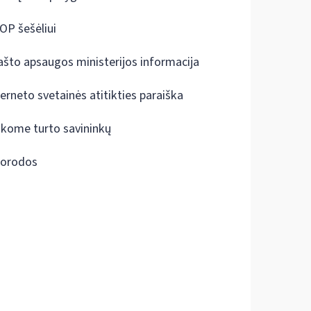
OP šešėliui
ašto apsaugos ministerijos informacija
terneto svetainės atitikties paraiška
škome turto savininkų
orodos