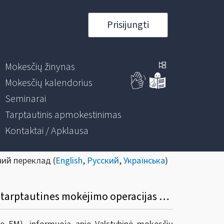
Prisijungti
Mokesčių žinynas
Mokesčių kalendorius
Seminarai
Tarptautinis apmokestinimas
Kontaktai / Apklausa
ний переклад (
English
,
Русский
,
Українська
)
Dėl VMI prie FM viršininko 2023 m. gegužės 31 d. įsakymo Nr. VA-42 „Dėl duomenų apie tarptautines mokėjimo operacijas kaupimo, saugojimo ir teikimo taisyklių patvirtinimo“