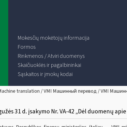
Mokesčių mokėtojų informacija
Formos
Rinkmenos / Atviri duomenys
Skaičiuoklės ir pagalbininkai
Sąskaitos ir įmokų kodai
Machine translation / VMI Машинный перевод / VMI Машин