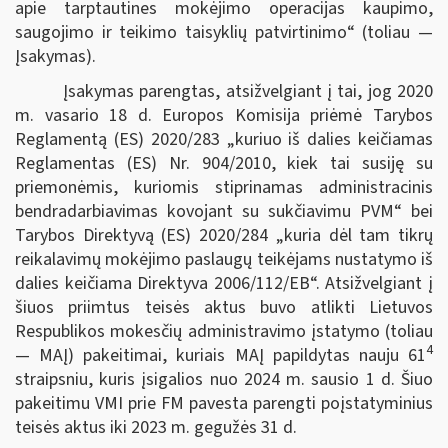
apie tarptautines mokėjimo operacijas kaupimo,
saugojimo ir teikimo taisyklių patvirtinimo“ (toliau —
Įsakymas).
Įsakymas parengtas, atsižvelgiant į tai, jog 2020
m. vasario 18 d. Europos Komisija priėmė Tarybos
Reglamentą (ES) 2020/283 „kuriuo iš dalies keičiamas
Reglamentas (ES) Nr. 904/2010, kiek tai susiję su
priemonėmis, kuriomis stiprinamas administracinis
bendradarbiavimas kovojant su sukčiavimu PVM“ bei
Tarybos Direktyvą (ES) 2020/284 „kuria dėl tam tikrų
reikalavimų mokėjimo paslaugų teikėjams nustatymo iš
dalies keičiama Direktyva 2006/112/EB“. Atsižvelgiant į
šiuos priimtus teisės aktus buvo atlikti Lietuvos
Respublikos mokesčių administravimo įstatymo (toliau
4
— MAĮ) pakeitimai, kuriais MAĮ papildytas nauju 61
straipsniu, kuris įsigalios nuo 2024 m. sausio 1 d. Šiuo
pakeitimu VMI prie FM pavesta parengti poįstatyminius
teisės aktus iki 2023 m. gegužės 31 d.