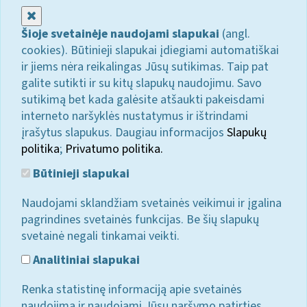
Uždaryti
Šioje svetainėje naudojami slapukai
(angl.
cookies). Būtinieji slapukai įdiegiami automatiškai
ir jiems nėra reikalingas Jūsų sutikimas. Taip pat
galite sutikti ir su kitų slapukų naudojimu. Savo
sutikimą bet kada galėsite atšaukti pakeisdami
interneto naršyklės nustatymus ir ištrindami
įrašytus slapukus. Daugiau informacijos
Slapukų
politika
;
Privatumo politika.
Būtinieji slapukai
Naudojami sklandžiam svetainės veikimui ir įgalina
pagrindines svetainės funkcijas. Be šių slapukų
svetainė negali tinkamai veikti.
Analitiniai slapukai
Renka statistinę informaciją apie svetainės
naudojimą ir naudojami Jūsų naršymo patirties