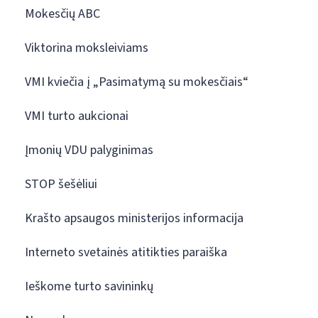
Mokesčių ABC
Viktorina moksleiviams
VMI kviečia į „Pasimatymą su mokesčiais“
VMI turto aukcionai
Įmonių VDU palyginimas
STOP šešėliui
Krašto apsaugos ministerijos informacija
Interneto svetainės atitikties paraiška
Ieškome turto savininkų