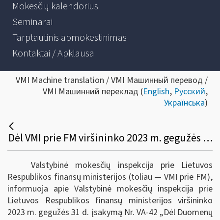
Mokesčių kalendorius
Seminarai
Tarptautinis apmokestinimas
Kontaktai / Apklausa
VMI Machine translation / VMI Машинный перевод /
VMI Машинний переклад (
English
,
Русский
,
Українська
)
Dėl VMI prie FM viršininko 2023 m. gegužės 31 d. įsakymo Nr. VA-42 „Dėl duomenų apie tarptautines mokėjimo operacijas kaupimo, saugojimo ir teikimo taisyklių patvirtinimo“
Valstybinė mokesčių inspekcija prie Lietuvos
Respublikos finansų ministerijos (toliau ― VMI prie FM),
informuoja apie Valstybinė mokesčių inspekcija prie
Lietuvos Respublikos finansų ministerijos viršininko
2023 m. gegužės 31 d. įsakymą Nr. VA-42 „Dėl Duomenų