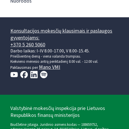
Nuorodos
Konsultacijos mokesčių klausimais ir paslaugos
gyventojams:
+370 5 260 5060
Darbo laikas: I-IV 8.00-17.00, V 8.00-15.45.
Prieššventinę dieną - viena valanda trumpiau.
Kiekvieno mėnesio antrą penktadienį 8.00 val. - 12.00 val.
Mano VMI
Paklausimas per
Valstybinė mokesčių inspekcija prie Lietuvos
Respublikos finansų ministerijos
Biudžetinė įstaiga. Juridinio asmens kodas — 188659752,