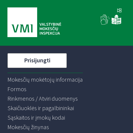
Prisijungti
Mokesčių mokėtojų informacija
Formos
Rinkmenos / Atviri duomenys
Skaičiuoklės ir pagalbininkai
Sąskaitos ir įmokų kodai
Mokesčių žinynas