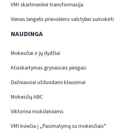
VMI skaitmeninė transformacija
Vienas langelis prievolėms valstybei sumokėti
NAUDINGA
Mokesčiai ir jų dydžiai
Atsiskaitymas grynaisiais pinigais
Dažniausiai užduodami klausimai
Mokesčių ABC
Viktorina moksleiviams
VMI kviečia į „Pasimatymą su mokesčiais“