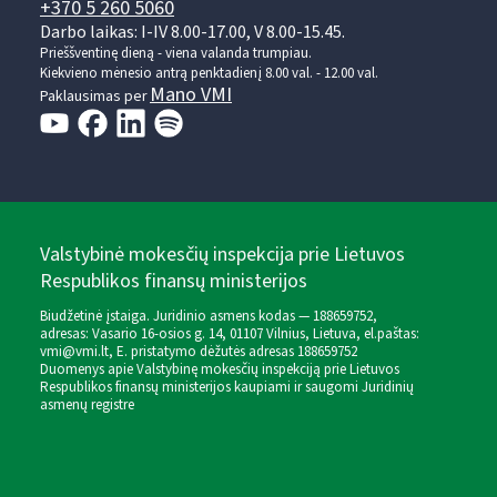
+370 5 260 5060
Darbo laikas: I-IV 8.00-17.00, V 8.00-15.45.
Prieššventinę dieną - viena valanda trumpiau.
Kiekvieno mėnesio antrą penktadienį 8.00 val. - 12.00 val.
Mano VMI
Paklausimas per
Valstybinė mokesčių inspekcija prie Lietuvos
Respublikos finansų ministerijos
Biudžetinė įstaiga. Juridinio asmens kodas — 188659752,
adresas: Vasario 16-osios g. 14, 01107 Vilnius, Lietuva, el.paštas:
vmi@vmi.lt
, E. pristatymo dėžutės adresas 188659752
Duomenys apie Valstybinę mokesčių inspekciją prie Lietuvos
Respublikos finansų ministerijos kaupiami ir saugomi Juridinių
asmenų registre