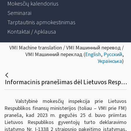
Mokesčių kalendorius
Seminarai
Tarptautinis apmokestinimas
Kontaktai / Apklausa
VMI Machine translation / VMI Машинный перевод /
VMI Машинний переклад (
English
,
Русский
,
Українська
)
Informacinis pranešimas dėl Lietuvos Respublikos gyventojų turto deklaravimo įstatymo pakeitimo
Valstybinė mokesčių inspekcija prie Lietuvos
Respublikos finansų ministerijos (toliau – VMI prie FM)
praneša, kad 2023 m. gegužės 25 d. buvo priimtas
Lietuvos Respublikos gyventojų turto deklaravimo
įstatymo Nr. I-1338 2 straipsnio pakeitimo įstatymas,