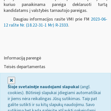
kuriuo panaikinama pareiga deklaruoti turtą
kandidatams į valstybės tarnautojo pareigas.
Daugiau informacijos rasite VMI prie FM
2023-06-
12 rašte Nr. (18.22-31-1 Mr) R-2333
.
Informaciją parengė
Teisės departamentas
Uždaryti
Šioje svetainėje naudojami slapukai
(angl.
cookies). Būtinieji slapukai įdiegiami automatiškai
ir jiems nėra reikalingas Jūsų sutikimas. Taip pat
galite sutikti ir su kitų slapukų naudojimu. Savo
sutikimą bet kada galėsite atšaukti pakeisdami