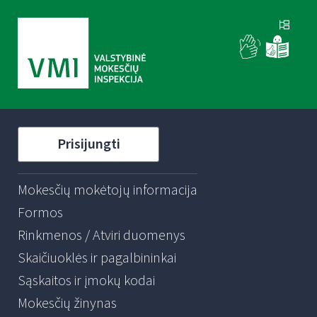
Prisijungti
Mokesčių mokėtojų informacija
Formos
Rinkmenos / Atviri duomenys
Skaičiuoklės ir pagalbininkai
Sąskaitos ir įmokų kodai
Mokesčių žinynas