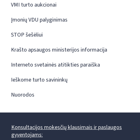
VMI turto aukcionai
Įmonių VDU palyginimas
STOP šešėliui
Krašto apsaugos ministerijos informacija
Interneto svetainės atitikties paraiška
Ieškome turto savininkų
Nuorodos
Konsultacijos mokesčių klausimais ir paslaugos
gyventojams: